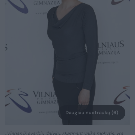
Daugiau nuotraukų (6)
„Vienas iš svarbių dalykų, skatinant vaiką mokytis, yra