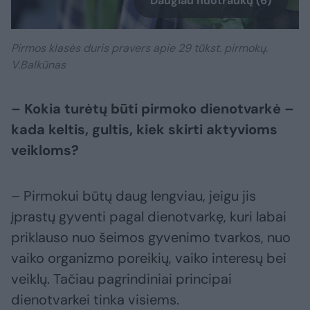
Daugiau nuotraukų (6)
Pirmos klasės duris pravers apie 29 tūkst. pirmokų.
V.Balkūnas
– Kokia turėtų būti pirmoko dienotvarkė –
kada keltis, gultis, kiek skirti aktyvioms
veikloms?
– Pirmokui būtų daug lengviau, jeigu jis
įprastų gyventi pagal dienotvarkę, kuri labai
priklauso nuo šeimos gyvenimo tvarkos, nuo
vaiko organizmo poreikių, vaiko interesų bei
veiklų. Tačiau pagrindiniai principai
dienotvarkei tinka visiems.