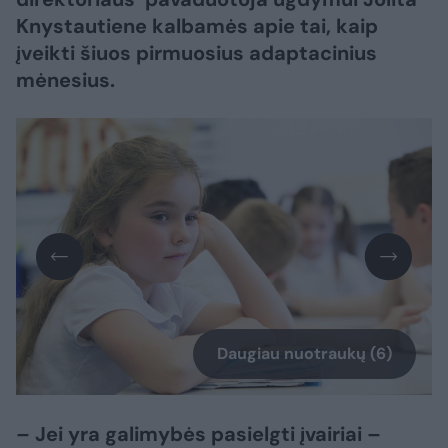
Knystautiene kalbamės apie tai, kaip
įveikti šiuos pirmuosius adaptacinius
mėnesius.
Daugiau nuotraukų (6)
– Jei yra galimybės pasielgti įvairiai –