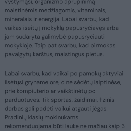
vystymąsi, organizmo aprūpinimą
maistinėmis medžiagomis, vitaminais,
mineralais ir energija. Labai svarbu, kad
vaikas išeitų į mokyklą papusryčiavęs arba
jam sudaryta galimybė papusryčiauti
mokykloje. Taip pat svarbu, kad pirmokas
pavalgytų karštus, maistingus pietus.
Labai svarbu, kad vaikai po pamokų aktyviai
ilsėtųsi gryname ore, o ne sėdėtų laiptinėse,
prie kompiuterio ar vaikštinėtų po
parduotuves. Tik sportas, žaidimai, fizinis
darbas gali padėti vaikui atgauti jėgas.
Pradinių klasių mokinukams
rekomenduojama būti lauke ne mažiau kaip 3