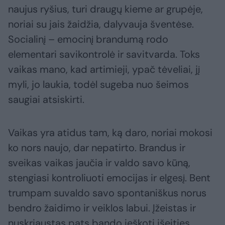
naujus ryšius, turi draugų kieme ar grupėje,
noriai su jais žaidžia, dalyvauja šventėse.
Socialinį – emocinį brandumą rodo
elementari savikontrolė ir savitvarda. Toks
vaikas mano, kad artimieji, ypač tėveliai, jį
myli, jo laukia, todėl sugeba nuo šeimos
saugiai atsiskirti.
Vaikas yra atidus tam, ką daro, noriai mokosi
ko nors naujo, dar nepatirto. Brandus ir
sveikas vaikas jaučia ir valdo savo kūną,
stengiasi kontroliuoti emocijas ir elgesį. Bent
trumpam suvaldo savo spontaniškus norus
bendro žaidimo ir veiklos labui. Įžeistas ir
nuskriaustas pats bando ieškoti išeities.