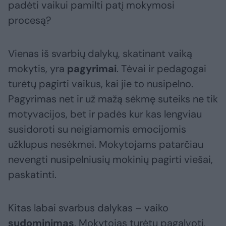
padėti vaikui pamilti patį mokymosi
procesą?
Vienas iš svarbių dalykų, skatinant vaiką
mokytis, yra
pagyrimai
. Tėvai ir pedagogai
turėtų pagirti vaikus, kai jie to nusipelno.
Pagyrimas net ir už mažą sėkmę suteiks ne tik
motyvacijos, bet ir padės kur kas lengviau
susidoroti su neigiamomis emocijomis
užklupus nesėkmei. Mokytojams patarčiau
nevengti nusipelniusių mokinių pagirti viešai,
paskatinti.
Kitas labai svarbus dalykas – vaiko
sudominimas
. Mokytojas turėtų pagalvoti,