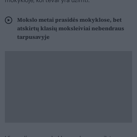
mokykloje, kol tėvai yra užimti.
Mokslo metai prasidės mokyklose, bet
atskirtų klasių moksleiviai nebendraus
tarpusavyje