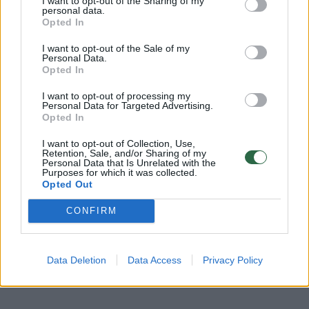
I want to opt-out of the Sharing of my
auklėjimo būdai, metodai, kryptingas darbas
personal data.
suteikia vaikui stabilumo, užtikrintumo, kas
Opted In
teigiamai veikia vaiko norą mokytis.
I want to opt-out of the Sale of my
Personal Data.
Opted In
Svarbu vaikui
nebijoti klysti
. Tėvai turi leisti
I want to opt-out of processing my
Personal Data for Targeted Advertising.
vaikui suklysti, kad jis pajustų pasekmes.
Opted In
Pavyzdžiui, jei vaikas nedaro namų darbų,
I want to opt-out of Collection, Use,
nedarykite už jį. Leiskite, kad vaikas gautų
Retention, Sale, and/or Sharing of my
Personal Data that Is Unrelated with the
mokytojos pastabą, kad pajustų, kad tai nėra
Purposes for which it was collected.
Opted Out
malonu ar gera. Vaikas turi „savo kailiu“
CONFIRM
pajusti pasekmes dėl savo pareigų
neatlikimo. Jis turi suprasti, kad jo rezultatai
priklauso tik nuo jo paties ryžto, indėlio,
Data Deletion
Data Access
Privacy Policy
pastangų.