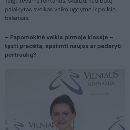
Taigi, tėvams renkantis, svarbu, kad būtų
palaikytas sveikas vaiko ugdymo ir poilsio
balansas.
– Papomokinė veikla pirmoje klasėje –
tęsti pradėtą, apsiimti naujos ar padaryti
pertrauką?