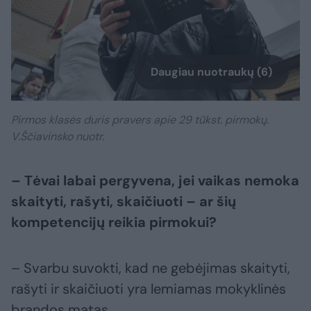
Daugiau nuotraukų (6)
Pirmos klasės duris pravers apie 29 tūkst. pirmokų.
V.Ščiavinsko nuotr.
– Tėvai labai pergyvena, jei vaikas nemoka
skaityti, rašyti, skaičiuoti – ar šių
kompetencijų reikia pirmokui?
– Svarbu suvokti, kad ne gebėjimas skaityti,
rašyti ir skaičiuoti yra lemiamas mokyklinės
brandos matas.