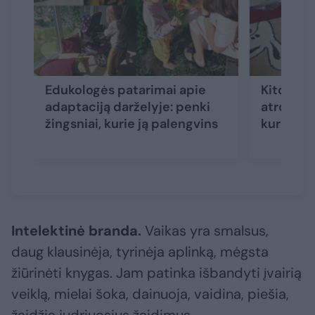
Edukologės patarimai apie
Kitokia r
adaptaciją darželyje: penki
atrodys 
žingsniai, kurie ją palengvins
kurie li
Intelektinė branda.
Vaikas yra smalsus,
daug klausinėja, tyrinėja aplinką, mėgsta
žiūrinėti knygas. Jam patinka išbandyti įvairią
veiklą, mielai šoka, dainuoja, vaidina, piešia,