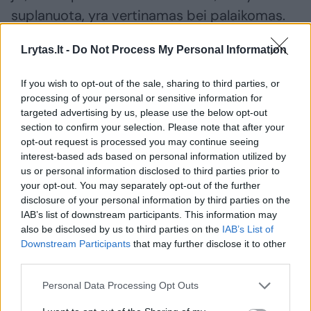
suplanuota, yra vertinamas bei palaikomas.
Svarbu parodyti vaikui, kad jei jis pasistengs
Lrytas.lt -
Do Not Process My Personal Information
labiau, jam tikrai pasiseks.
If you wish to opt-out of the sale, sharing to third parties, or
processing of your personal or sensitive information for
Būtina skatinti vaiko
atsakomybę ir
targeted advertising by us, please use the below opt-out
atkaklumą
. Tėvai neturi ruošti namų darbų
section to confirm your selection. Please note that after your
už vaikus, padaryti už juos kitus darbus.
opt-out request is processed you may continue seeing
interest-based ads based on personal information utilized by
Kitaip vaikas neišugdys atsakomybės už
us or personal information disclosed to third parties prior to
save, kas ypač svarbu savimotyvacijai. Taip
your opt-out. You may separately opt-out of the further
disclosure of your personal information by third parties on the
pat svarbu nuo mažens skiepyti vaikams
IAB’s list of downstream participants. This information may
atkaklumą, t. y. ryžtą baigti pradėtus darbus.
also be disclosed by us to third parties on the
IAB’s List of
Downstream Participants
that may further disclose it to other
third parties.
Tėvų ir mokytojų
bendradarbiavimas
taip
Personal Data Processing Opt Outs
pat yra labai svarbus. Vieningi mokymo ir