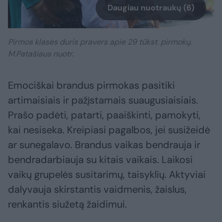
Daugiau nuotraukų (6)
Pirmos klasės duris pravers apie 29 tūkst. pirmokų.
M.Patašiaus nuotr.
Emociškai brandus pirmokas pasitiki
artimaisiais ir pažįstamais suaugusiaisiais.
Prašo padėti, patarti, paaiškinti, pamokyti,
kai nesiseka. Kreipiasi pagalbos, jei susižeidė
ar sunegalavo. Brandus vaikas bendrauja ir
bendradarbiauja su kitais vaikais. Laikosi
vaikų grupelės susitarimų, taisyklių. Aktyviai
dalyvauja skirstantis vaidmenis, žaislus,
renkantis siužetą žaidimui.