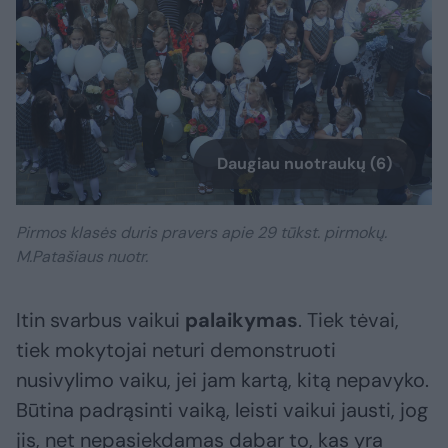
Daugiau nuotraukų (6)
Pirmos klasės duris pravers apie 29 tūkst. pirmokų.
M.Patašiaus nuotr.
Itin svarbus vaikui
palaikymas
. Tiek tėvai,
tiek mokytojai neturi demonstruoti
nusivylimo vaiku, jei jam kartą, kitą nepavyko.
Būtina padrąsinti vaiką, leisti vaikui jausti, jog
jis, net nepasiekdamas dabar to, kas yra