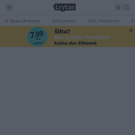
Karas Ukrainoje
Žalioji erdvė
Ačiū, Prezidente
E