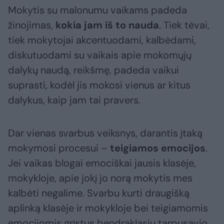
Mokytis su malonumu vaikams padeda
žinojimas,
kokia jam iš to nauda
. Tiek tėvai,
tiek mokytojai akcentuodami, kalbėdami,
diskutuodami su vaikais apie mokomųjų
dalykų naudą, reikšmę, padeda vaikui
suprasti, kodėl jis mokosi vienus ar kitus
dalykus, kaip jam tai pravers.
Dar vienas svarbus veiksnys, darantis įtaką
mokymosi procesui –
teigiamos emocijos
.
Jei vaikas blogai emociškai jausis klasėje,
mokykloje, apie jokį jo norą mokytis mes
kalbėti negalime. Svarbu kurti draugišką
aplinką klasėje ir mokykloje bei teigiamomis
emocijomis grįstus bendraklasių tarpusavio