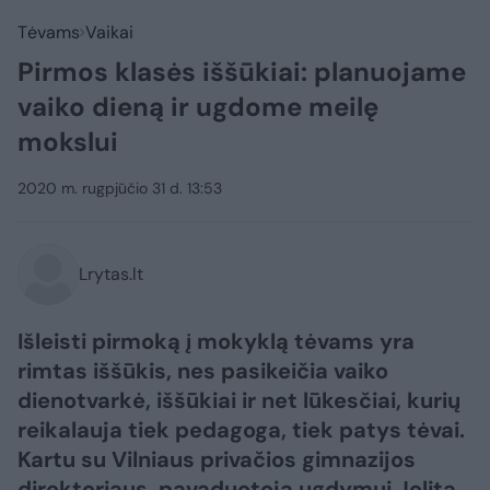
Tėvams
Vaikai
Pirmos klasės iššūkiai: planuojame
vaiko dieną ir ugdome meilę
mokslui
2020 m. rugpjūčio 31 d. 13:53
Lrytas.lt
Išleisti pirmoką į mokyklą tėvams yra
rimtas iššūkis, nes pasikeičia vaiko
dienotvarkė, iššūkiai ir net lūkesčiai, kurių
reikalauja tiek pedagoga, tiek patys tėvai.
Kartu su Vilniaus privačios gimnazijos
direktoriaus pavaduotoja ugdymui Jolita