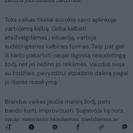
žaidžia judriuosius žaidimus.
Toks vaikas tiksliai suvokia savo aplinkoje
vartojamą kalbą. Geba kalbėti
atsižvelgdamas į situaciją, vartoja
sudėtingesnes kalbines formas. Taip pat gali
iš karto pakartoti naujai išgirstą nesudėtingą
žodį, net jei nežino jo reikšmės. Vaizdus sieja
su žodžiais, pavyzdžiui atpažįsta daiktą pagal
jo išorės nusakymą.
Brandus vaikas jaučia meninį žodį, pats
bando kurti, improvizuoti. Sugalvoja ką nors
naujo, neįprasto žaisdamas, piešdamas ar
užsiimdamas kita veikla. Jis nori ir bando