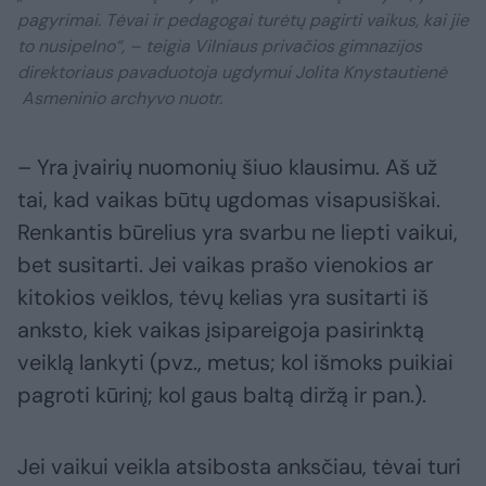
pagyrimai. Tėvai ir pedagogai turėtų pagirti vaikus, kai jie
to nusipelno“, – teigia Vilniaus privačios gimnazijos
direktoriaus pavaduotoja ugdymui Jolita Knystautienė
Asmeninio archyvo nuotr.
– Yra įvairių nuomonių šiuo klausimu. Aš už
tai, kad vaikas būtų ugdomas visapusiškai.
Renkantis būrelius yra svarbu ne liepti vaikui,
bet susitarti. Jei vaikas prašo vienokios ar
kitokios veiklos, tėvų kelias yra susitarti iš
anksto, kiek vaikas įsipareigoja pasirinktą
veiklą lankyti (pvz., metus; kol išmoks puikiai
pagroti kūrinį; kol gaus baltą diržą ir pan.).
Jei vaikui veikla atsibosta anksčiau, tėvai turi