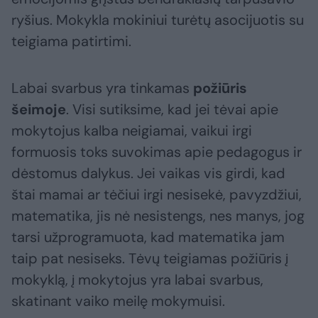
ryšius. Mokykla mokiniui turėtų asocijuotis su
teigiama patirtimi.
Labai svarbus yra tinkamas
požiūris
šeimoje
. Visi sutiksime, kad jei tėvai apie
mokytojus kalba neigiamai, vaikui irgi
formuosis toks suvokimas apie pedagogus ir
dėstomus dalykus. Jei vaikas vis girdi, kad
štai mamai ar tėčiui irgi nesisekė, pavyzdžiui,
matematika, jis nė nesistengs, nes manys, jog
tarsi užprogramuota, kad matematika jam
taip pat nesiseks. Tėvų teigiamas požiūris į
mokyklą, į mokytojus yra labai svarbus,
skatinant vaiko meilę mokymuisi.