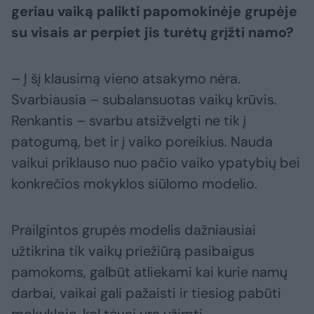
geriau vaiką palikti papomokinėje grupėje
su visais ar perpiet jis turėtų grįžti namo?
– Į šį klausimą vieno atsakymo nėra.
Svarbiausia – subalansuotas vaikų krūvis.
Renkantis – svarbu atsižvelgti ne tik į
patogumą, bet ir į vaiko poreikius. Nauda
vaikui priklauso nuo pačio vaiko ypatybių bei
konkrečios mokyklos siūlomo modelio.
Prailgintos grupės modelis dažniausiai
užtikrina tik vaikų priežiūrą pasibaigus
pamokoms, galbūt atliekami kai kurie namų
darbai, vaikai gali pažaisti ir tiesiog pabūti