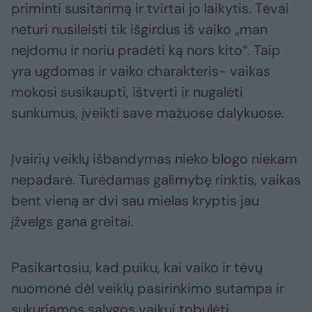
priminti susitarimą ir tvirtai jo laikytis. Tėvai
neturi nusileisti tik išgirdus iš vaiko „man
neįdomu ir noriu pradėti ką nors kito“. Taip
yra ugdomas ir vaiko charakteris- vaikas
mokosi susikaupti, ištverti ir nugalėti
sunkumus, įveikti save mažuose dalykuose.
Įvairių veiklų išbandymas nieko blogo niekam
nepadarė. Turėdamas galimybę rinktis, vaikas
bent vieną ar dvi sau mielas kryptis jau
įžvelgs gana greitai.
Pasikartosiu, kad puiku, kai vaiko ir tėvų
nuomonė dėl veiklų pasirinkimo sutampa ir
sukuriamos sąlygos vaikui tobulėti.