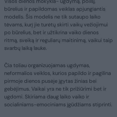
Visos dienos mokykla- ugdymą, poilsį,
būrelius ir papildomas veiklas apjungiantis
modelis. Šis modelis ne tik sutaupo laiko
tėvams, kurį jie turėtų skirti vaikų vežiojimui
po būrelius, bet ir užtikrina vaiko dienos
ritmą, sveiką ir reguliarų maitinimą, vaikui taip
svarbų laiką lauke.
Čia toliau organizuojamas ugdymas,
neformalios veiklos, kurios papildo ir pagilina
pirmoje dienos pusėje įgytas žinias bei
gebėjimus. Vaikai yra ne tik prižiūrimi bet ir
ugdomi. Skiriama daug laiko vaiko ir
socialiniams-emociniams įgūdžiams stiprinti.