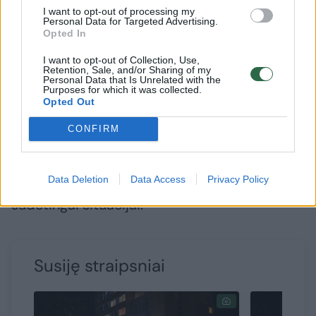
ir juos supančius galimus pavojus“, –teigia
I want to opt-out of processing my
Personal Data for Targeted Advertising.
policijos generalinis komisaras Renatas
Opted In
Požėla.
I want to opt-out of Collection, Use,
Retention, Sale, and/or Sharing of my
Personal Data that Is Unrelated with the
Purposes for which it was collected.
Klausimynas ne tik padės geriau suprasti,
Opted Out
kaip apsaugoti vaikus nuo galimų pavojų, bet
CONFIRM
ir padės rasti naudingų patarimų ir
atsakymus į rūpimus klausimus, bei padės
Data Deletion
Data Access
Privacy Policy
sužinoti, kur kreiptis pagalbos ištikus
sudėtingai situacijai.
Susiję straipsniai