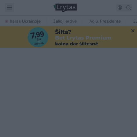
Karas Ukrainoje
Žalioji erdvė
Ačiū, Prezidente
E