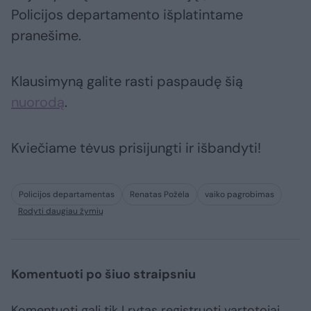
Policijos departamento išplatintame
pranešime.
Klausimyną galite rasti paspaudę šią
nuorodą
.
Kviečiame tėvus prisijungti ir išbandyti!
Policijos departamentas
Renatas Požėla
vaiko pagrobimas
Rodyti daugiau žymių
Komentuoti po šiuo straipsniu
Komentuoti gali tik Lrytas registruoti vartotojai.