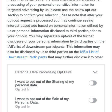
processing of your personal or sensitive information for
įvairiose srityse.
targeted advertising by us, please use the below opt-out
section to confirm your selection. Please note that after your
opt-out request is processed you may continue seeing
Klausimynas sudarytas iš tokių potemių:
interest-based ads based on personal information utilized by
bendrasis saugumas, saugumas elektroninėje
us or personal information disclosed to third parties prior to
your opt-out. You may separately opt-out of the further
erdvėje, draudžiamų medžiagų vartojimo
disclosure of your personal information by third parties on the
prevencija, seksualinė prievarta, pagalbos
IAB’s list of downstream participants. This information may
kontaktai“.
also be disclosed by us to third parties on the
IAB’s List of
Downstream Participants
that may further disclose it to other
third parties.
Personal Data Processing Opt Outs
I want to opt-out of the Sharing of my
„Vienas svarbiausių saugumo garantų –
personal data.
Opted In
žinojimas, ką veikia jūsų vaikas ir atviras
I want to opt-out of the Sale of my
bendravimas. Tikimės, kad šis klausimynas
Personal Data.
Opted In
padės tėveliams geriau suprasti savo vaikus