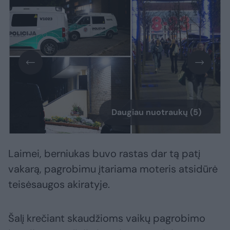
Daugiau nuotraukų (5)
Laimei, berniukas buvo rastas dar tą patį
vakarą, pagrobimu įtariama moteris atsidūrė
teisėsaugos akiratyje.
Šalį krečiant skaudžioms vaikų pagrobimo