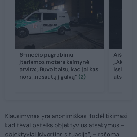
6-mečio pagrobimu
Aiškėja n
įtariamos moters kaimynė
„Akropol
atvira: „Buvo baisu, kad jai kas
išsivedus
nors „nešautų į galvą“
(2)
atskleid
Klausimynas yra anonimiškas, todėl tikimasi,
kad tėvai pateiks objektyvius atsakymus –
objektyviai įsivertins situaciją“, – rašoma