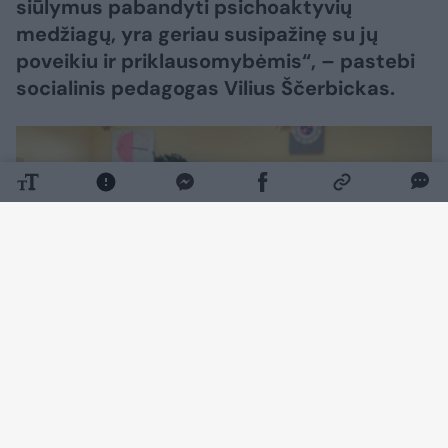
siūlymus pabandyti psichoaktyvių
medžiagų, yra geriau susipažinę su jų
poveikiu ir priklausomybėmis“, – pastebi
socialinis pedagogas Vilius Ščerbickas.
Daugiau nuotraukų (2)
Kartu su juo priklausomybių ir savižudybių