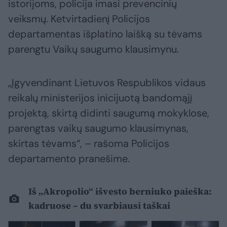
istorijoms, policija imasi prevencinių
veiksmų. Ketvirtadienį Policijos
departamentas išplatino laišką su tėvams
parengtu Vaikų saugumo klausimynu.
„Įgyvendinant Lietuvos Respublikos vidaus
reikalų ministerijos inicijuotą bandomąjį
projektą, skirtą didinti saugumą mokyklose,
parengtas vaikų saugumo klausimynas,
skirtas tėvams“, – rašoma Policijos
departamento pranešime.
Iš „Akropolio“ išvesto berniuko paieška:
kadruose – du svarbiausi taškai