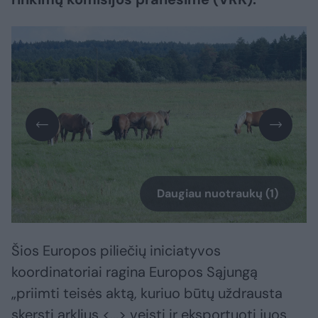
Daugiau nuotraukų (1)
Šios Europos piliečių iniciatyvos
koordinatoriai ragina Europos Sąjungą
„priimti teisės aktą, kuriuo būtų uždrausta
skersti arklius <...> veisti ir eksportuoti juos