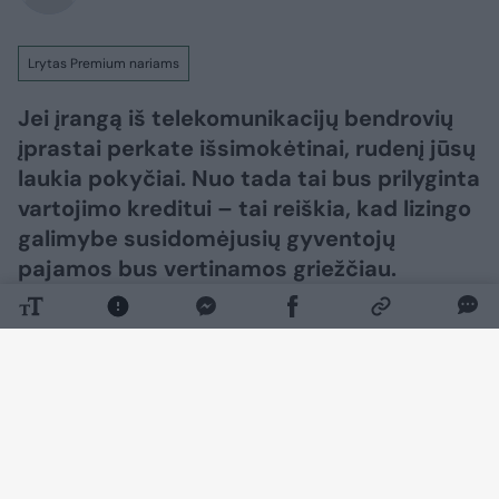
Lrytas Premium nariams
Jei įrangą iš telekomunikacijų bendrovių
įprastai perkate išsimokėtinai, rudenį jūsų
laukia pokyčiai. Nuo tada tai bus prilyginta
vartojimo kreditui – tai reiškia, kad lizingo
galimybe susidomėjusių gyventojų
pajamos bus vertinamos griežčiau.