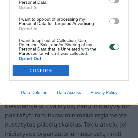
Personal Data.
Opted In
Tam, kad dėl šios Europos piliečių iniciatyvos
I want to opt-out of processing my
būtų pradėtas ES politikos formavimas,
Personal Data for Targeted Advertising.
Opted In
reikia, kad ES piliečiai, gyvenantys bent 7
skirtingose valstybėse narėse, ir sulaukę
I want to opt-out of Collection, Use,
Retention, Sale, and/or Sharing of my
amžiaus, nuo kurio galima balsuoti Europos
Personal Data that Is Unrelated with the
Purposes for which it was collected.
Sąjungos Parlamento rinkimuose, per
Opted Out
vienerius metus surinktų ne mažiau kaip
CONFIRM
vieną milijoną Europos Sąjungos piliečių
parašų, palaikančių šią iniciatyvą.
Data Deletion
Data Access
Privacy Policy
Kiekvienoje iš 7 valstybių narių iniciatyvą turi
pasirašyti tam tikras minimalus reglamente
nustatytas piliečių skaičius. Tokiu atveju, jei
iniciatyvos organizatoriai nuspręstų rinkti