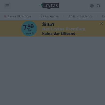
Karas Ukrainoje
Žalioji erdvė
Ačiū, Prezidente
E