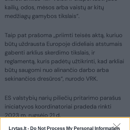
kailių, odos, mėsos arba vaistų ar kitų
medžiagų gamybos tikslais“.
Taip pat prašoma „priimti teisės aktą, kuriuo
būtų uždrausta Europoje dideliais atstumais
gabenti arklius skerdimo tikslais, ir
reglamentą, kuris padėtų užtikrinti, kad arkliai
būtų saugomi nuo alinančio darbo arba
sekinančios dresūros“, nurodo VRK.
ES valstybių narių piliečių pritarimo parašus
iniciatyvos koordinatoriai pradeda rinkti
2023 m. rugsėjo 21 d.
Lrytas.lt -
Do Not Process My Personal Information