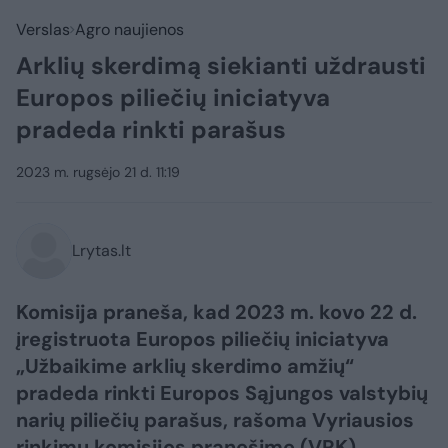
Verslas
Agro naujienos
Arklių skerdimą siekianti uždrausti
Europos piliečių iniciatyva
pradeda rinkti parašus
2023 m. rugsėjo 21 d. 11:19
Lrytas.lt
Komisija praneša, kad 2023 m. kovo 22 d.
įregistruota Europos piliečių iniciatyva
„Užbaikime arklių skerdimo amžių“
pradeda rinkti Europos Sąjungos valstybių
narių piliečių parašus, rašoma Vyriausios
rinkimų komisijos pranešime (VRK).