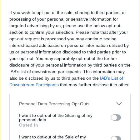
Susiję straipsniai
If you wish to opt-out of the sale, sharing to third parties, or
processing of your personal or sensitive information for
targeted advertising by us, please use the below opt-out
section to confirm your selection. Please note that after your
opt-out request is processed you may continue seeing
interest-based ads based on personal information utilized by
us or personal information disclosed to third parties prior to
your opt-out. You may separately opt-out of the further
disclosure of your personal information by third parties on the
IAB’s list of downstream participants. This information may
also be disclosed by us to third parties on the
IAB’s List of
Downstream Participants
that may further disclose it to other
Savitarpio pagalbos fondai:
Mokslinin
third parties.
poreikis – didelis, patirties –
išvien –
Personal Data Processing Opt Outs
dar nėra
iššūkiams
suvienys
I want to opt-out of the Sharing of my
personal data.
Opted In
I want to opt-out of the Sale of my