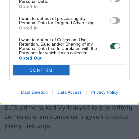
Personal Data.
Opted In
„Lietuvoje gyvulininkystė tikrai nekelia
I want to opt-out of processing my
absoliučiai jokių problemų ir manau, kad
Personal Data for Targeted Advertising.
Opted In
aplinkosaugininkai su tuo sutiktų, o netgi
gyvuliai turi pranašumą, pavyzdžiui,
I want to opt-out of Collection, Use,
Retention, Sale, and/or Sharing of my
ekstensyviai tvarkant tam tikrus plotus arba
Personal Data that Is Unrelated with the
Purposes for which it was collected.
ganant pievas. (...) Kur negalima nušienauti,
Opted Out
tai yra gyvūnų grupės, kur jos galėtų tiesiogiai
CONFIRM
nuėsdamos žolę palaikyti tvarkingą
kraštovaizdį“, – pažymėjo jis.
Data Deletion
Data Access
Privacy Policy
ELTA primena, kad Vyriausybė tarp prioritetų
žemės ūkiui yra numačiusi ir gyvulininkystės
plėtrą Lietuvoje.