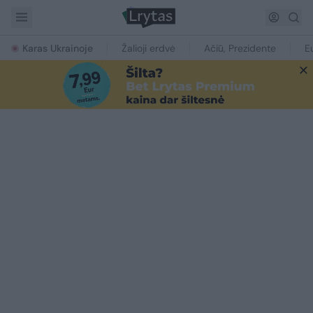
Karas Ukrainoje
Žalioji erdvė
Ačiū, Prezidente
E