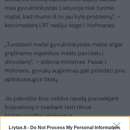
mes gyvulininkystės Lietuvoje tiek turime
mažai, kad mums iš to jau kyla problemų“, –
ketvirtadienį LRT radijui teigė I. Hofmanas.
„Turėdami mažai gyvulininkystės mažai atgal
grąžiname organikos mėšlo pavidalu į
dirvožemį“, – aiškina ministras. Pasak I.
Hofmano, gyvulių auginimas gali prisidėti prie
aplinkosaugos tikslų.
Jis pabrėžia šios veiklos naudą puoselėjant
bioįvairovę ir tvarkant tam tikrus
kraštovaizdžio elementus.
Lrytas.lt -
Do Not Process My Personal Information