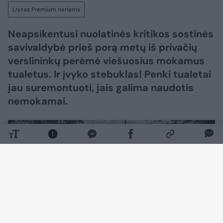
Lrytas Premium nariams
Neapsikentusi nuolatinės kritikos sostinės
savivaldybė prieš porą metų iš privačių
verslininkų perėmė viešuosius mokamus
tualetus. Ir įvyko stebuklas! Penki tualetai
jau suremontuoti, jais galima naudotis
nemokamai.