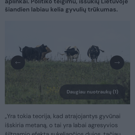
aplinkai. Politiko teigimu, iššūkių Lietuvoje
šiandien labiau kelia gyvulių trūkumas.
Daugiau nuotraukų (1)
„Yra tokia teorija, kad atrajojantys gyvūnai
išskiria metaną, o tai yra labai agresyvios
šiltnamio efektą sukeliančios dujos, tačiau