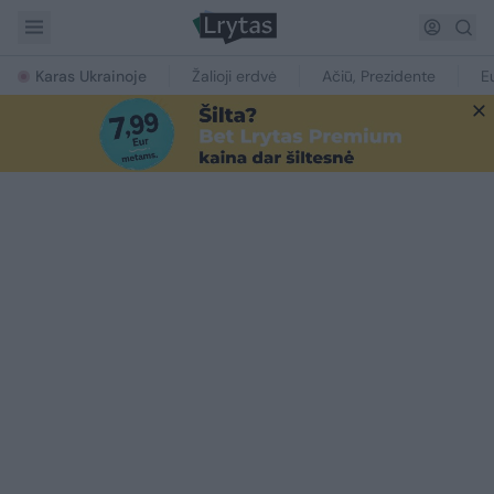
Karas Ukrainoje
Žalioji erdvė
Ačiū, Prezidente
E