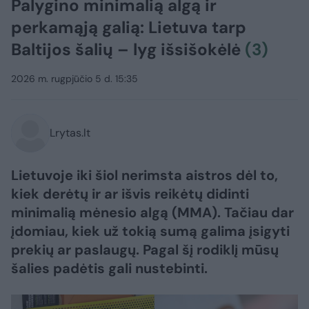
Palygino minimalią algą ir
perkamąją galią: Lietuva tarp
Baltijos šalių – lyg išsišokėlė
(3)
2026 m. rugpjūčio 5 d. 15:35
Lrytas.lt
Lietuvoje iki šiol nerimsta aistros dėl to,
kiek derėtų ir ar išvis reikėtų didinti
minimalią mėnesio algą (MMA). Tačiau dar
įdomiau, kiek už tokią sumą galima įsigyti
prekių ar paslaugų. Pagal šį rodiklį mūsų
šalies padėtis gali nustebinti.