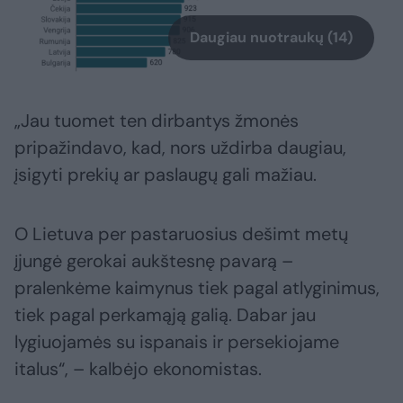
Daugiau nuotraukų (14)
„Jau tuomet ten dirbantys žmonės
pripažindavo, kad, nors uždirba daugiau,
įsigyti prekių ar paslaugų gali mažiau.
O Lietuva per pastaruosius dešimt metų
įjungė gerokai aukštesnę pavarą –
pralenkėme kaimynus tiek pagal atlyginimus,
tiek pagal perkamąją galią. Dabar jau
lygiuojamės su ispanais ir persekiojame
italus“, – kalbėjo ekonomistas.