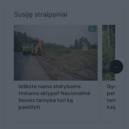
Susiję straipsniai
→
Ieškote namo statyboms
Gyventoj
tinkamo sklypo? Nacionalinė
pelkėtą 
žemės tarnyba turi ką
teritorij
pasiūlyti
kaip užb