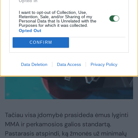
Opted In
uždarbis būtų sėkmės raktas, regionuose
žmonės neskurstų
I want to opt-out of Collection, Use,
Retention, Sale, and/or Sharing of my
Personal Data that Is Unrelated with the
Purposes for which it was collected.
Opted Out
CONFIRM
Data Deletion
Data Access
Privacy Policy
Tačiau visa įdomybė prasideda ėmus lyginti
MMA ir perkamosios galios standartą.
Pastarasis atspindi, ką žmonės už minimalų