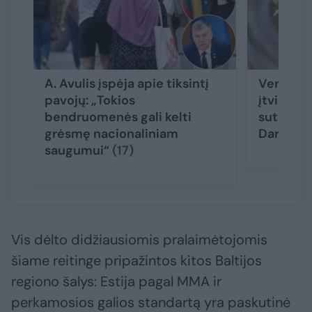
A. Avulis įspėja apie tiksintį
Verslas 
pavojų: „Tokios
įtvirtini
bendruomenės gali kelti
sutartyje
grėsmę nacionaliniam
Darbo k
saugumui“
(17)
Vis dėlto didžiausiomis pralaimėtojomis
šiame reitinge pripažintos kitos Baltijos
regiono šalys: Estija pagal MMA ir
perkamosios galios standartą yra paskutinė