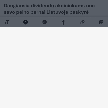
Daugiausia dividendų akcininkams nuo
savo pelno pernai Lietuvoje paskyrė
„Maxima grupė“ – 530 mln. eurų, skelbia
„Verslo žinios“. Visi šie dividendai keliavo
verslininko Nerijaus Numos netiesiogiai
valdomai „Vilniaus prekybai“, kuriai ir
priklauso „Maxima grupė“.