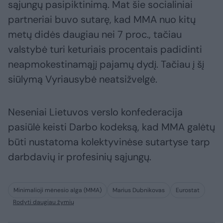
sąjungų pasipiktinimą. Mat šie socialiniai
partneriai buvo sutarę, kad MMA nuo kitų
metų didės daugiau nei 7 proc., tačiau
valstybė turi keturiais procentais padidinti
neapmokestinamąjį pajamų dydį. Tačiau į šį
siūlymą Vyriausybė neatsižvelgė.
Neseniai Lietuvos verslo konfederacija
pasiūlė keisti Darbo kodeksą, kad MMA galėtų
būti nustatoma kolektyvinėse sutartyse tarp
darbdavių ir profesinių sąjungų.
Minimalioji mėnesio alga (MMA)
Marius Dubnikovas
Eurostat
Rodyti daugiau žymių