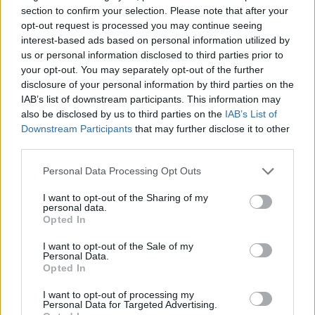
section to confirm your selection. Please note that after your
opt-out request is processed you may continue seeing
interest-based ads based on personal information utilized by
Apskritai tik penkiose šalyse minimali alga
us or personal information disclosed to third parties prior to
viršijo 2 tūkst. eurų. Devyniose MMA svyravo
your opt-out. You may separately opt-out of the further
nuo tūkstančio iki 2 tūkst. eurų. Tarp šių šalių
disclosure of your personal information by third parties on the
IAB’s list of downstream participants. This information may
patenka ir Lietuva (1153 eurai, devintoji vieta
also be disclosed by us to third parties on the
IAB’s List of
visoje ES).
Downstream Participants
that may further disclose it to other
third parties.
Personal Data Processing Opt Outs
Aštuoniose ES valstybėse MMA nesiekė
tūkstančio eurų, tarp jų – ir Latvijoje bei
I want to opt-out of the Sharing of my
personal data.
Estijoje. Dar penkios šalys iš viso neturi
Opted In
nustačiusios minimalaus atlygio ribos. Tai –
I want to opt-out of the Sale of my
Personal Data.
Italija, Danija, Austrija, Švedija bei Suomija.
Opted In
I want to opt-out of processing my
Atkirto verslui apie algų kėlimą: jei mažas
Personal Data for Targeted Advertising.