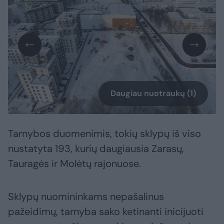
Daugiau nuotraukų (1)
Tarnybos duomenimis, tokių sklypų iš viso
nustatyta 193, kurių daugiausia Zarasų,
Tauragės ir Molėtų rajonuose.
Sklypų nuomininkams nepašalinus
pažeidimų, tarnyba sako ketinanti inicijuoti