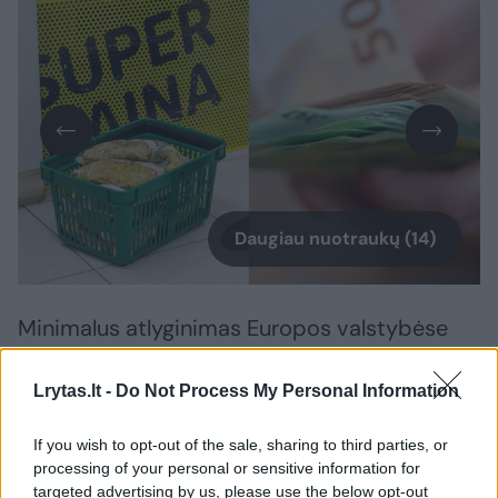
Daugiau nuotraukų (14)
Minimalus atlyginimas Europos valstybėse
toli gražu nėra vienodas. Antai šių metų liepą,
kaip skelbia euronews.com, didžiausia MMA
Lrytas.lt -
Do Not Process My Personal Information
buvo Liuksemburge – 2771 euras
If you wish to opt-out of the sale, sharing to third parties, or
(neatskaičius mokesčių). Mažiausia iš ES
processing of your personal or sensitive information for
valstybių – Bulgarijoje (620 eurų).
targeted advertising by us, please use the below opt-out