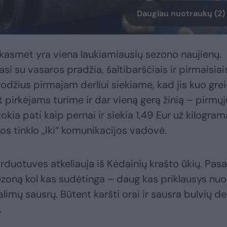
Daugiau nuotraukų (2)
 kasmet yra viena laukiamiausių sezono naujienų.
asi su vasaros pradžia, šaltibarščiais ir pirmaisiai
irodžius pirmajam derliui siekiame, kad jis kuo gre
pirkėjams turime ir dar vieną gerą žinią – pirmųj
tokia pati kaip pernai ir siekia 1,49 Eur už kilogram
os tinklo „Iki“ komunikacijos vadovė.
rduotuves atkeliauja iš Kėdainių krašto ūkių. Pas
ezoną kol kas sudėtinga – daug kas priklausys nuo
alimų sausrų. Būtent karšti orai ir sausra bulvių der
.