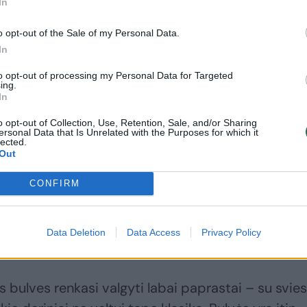
In
o opt-out of the Sale of my Personal Data.
In
to opt-out of processing my Personal Data for Targeted
ing.
In
o opt-out of Collection, Use, Retention, Sale, and/or Sharing
ersonal Data that Is Unrelated with the Purposes for which it
lected.
Out
CONFIRM
Tamoševičienė pastebi, kad šviežios ir kokybiškos
ių vasaros produktų, iš kurių galima greitai, skani
Data Deletion
Data Access
Privacy Policy
visai šeimai.
s bulves renkasi valgyti labai paprastai – su svies