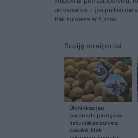
krapais ar prie šaltibarščių. To
universalios – jos puikiai der
tiek su mėsa ar žuvimi.
Susiję straipsniai
Ūkininkas jau
parduoda pirmąsias
lietuviškas bulves:
pasakė, kiek
pabrango šiųmetis