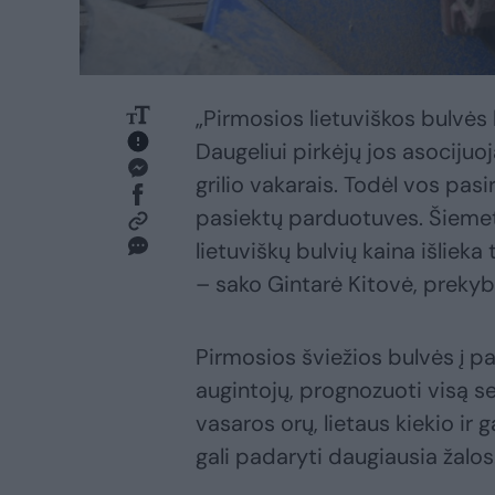
„Pirmosios lietuviškos bulvės
Daugeliui pirkėjų jos asocijuoj
grilio vakarais. Todėl vos pas
pasiektų parduotuves. Šiemet 
lietuviškų bulvių kaina išlieka 
– sako Gintarė Kitovė, prekyb
Pirmosios šviežios bulvės į pa
augintojų, prognozuoti visą s
vasaros orų, lietaus kiekio ir g
gali padaryti daugiausia žalos