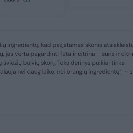
lių ingredientų, kad pažįstamas skonis atsiskleist
, jas verta pagardinti feta ir citrina – sūris ir citr
 šviežių bulvių skonį. Toks derinys puikiai tinka
kalauja nei daug laiko, nei brangių ingredientų“, – 