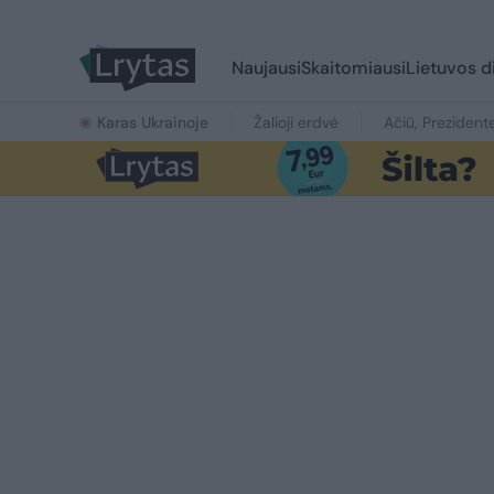
Naujausi
Skaitomiausi
Lietuvos d
Karas Ukrainoje
Žalioji erdvė
Ačiū, Prezident