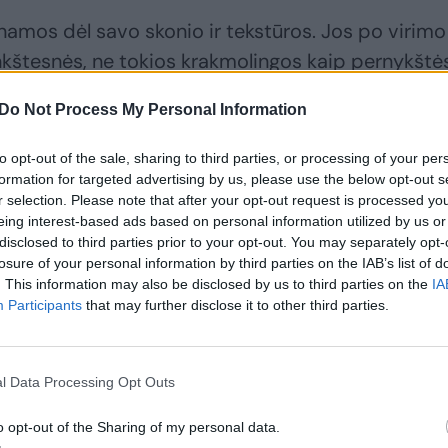
namos dėl savo skonio ir tekstūros. Jos po virimo
štesnės, ne tokios krakmolingos kaip pernykštė
ijuojasi su vasaros pradžia. Be to, jų dažniausiai n
Do Not Process My Personal Information
 nuplauti ir nušveisti“, – sako „Iki“ daržovių ir vai
abaitienė.
to opt-out of the sale, sharing to third parties, or processing of your per
formation for targeted advertising by us, please use the below opt-out s
r selection. Please note that after your opt-out request is processed y
turguose neišvysite: įspėja ir pirkėjus
eing interest-based ads based on personal information utilized by us or
disclosed to third parties prior to your opt-out. You may separately opt-
losure of your personal information by third parties on the IAB’s list of
. This information may also be disclosed by us to third parties on the
IA
Participants
that may further disclose it to other third parties.
l Data Processing Opt Outs
o opt-out of the Sharing of my personal data.