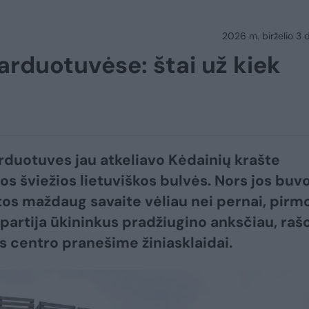
2026 m. birželio 3 d.
arduotuvėse: štai už kiek
parduotuves jau atkeliavo Kėdainių krašte
os šviežios lietuviškos bulvės. Nors jos buv
os maždaug savaite vėliau nei pernai, pirmo
 partija ūkininkus pradžiugino anksčiau, ra
 centro pranešime žiniasklaidai.