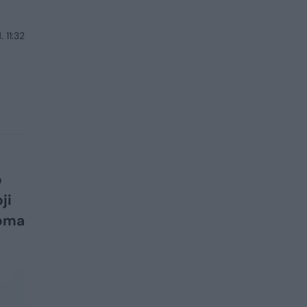
 11:32
o
ji
šoma