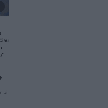
s
ičiau
ų
ą“,
ak
liui