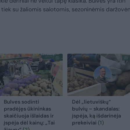
kie deriniai ne veltui tapę klasika. Bulvės yra itin
a tiek su žaliomis salotomis, sezoninėmis daržovė
Bulves sodinti
Dėl „lietuviškų“
pradėjęs ūkininkas
bulvių – skandalas:
skaičiuoja išlaidas ir
įspėja, ką išdarinėja
įspėja dėl kainų: „Tai
prekeiviai
(1)
žiauru“
(2)