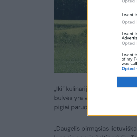
Opted 
I want t
Opted 
I want 
Advertis
Opted 
I want t
of my P
was col
Opted 
„Iki“ kulinarijos šefė Jolita 
bulvės yra vienas universaliaus
pigiai paruošti sotų patiekalą 
„Daugelis pirmąsias lietuviška