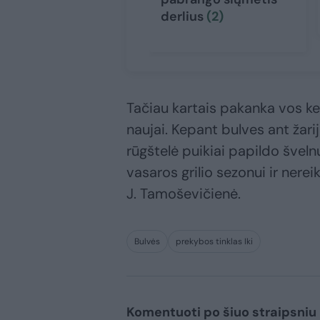
derlius
(2)
Tačiau kartais pakanka vos ke
naujai. Kepant bulves ant žarijų
rūgštelė puikiai papildo švelnų
vasaros grilio sezonui ir nerei
J. Tamoševičienė.
Bulvės
prekybos tinklas Iki
Komentuoti po šiuo straipsniu