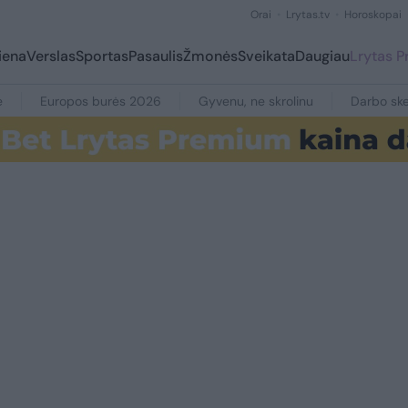
Orai
Lrytas.tv
Horoskopai
iena
Verslas
Sportas
Pasaulis
Žmonės
Sveikata
Daugiau
Lrytas 
e
Europos burės 2026
Gyvenu, ne skrolinu
Darbo ske