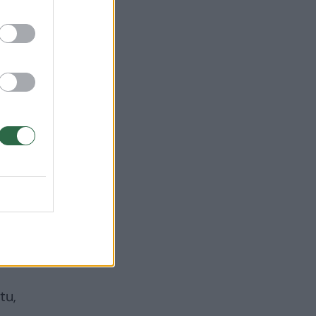
ai ir
tu,