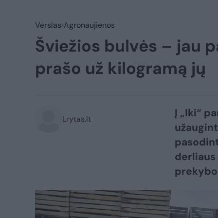
Verslas
Agronaujienos
Šviežios bulvės – jau p
prašo už kilogramą jų
Į „Iki“ 
Lrytas.lt
užaugint
pasodint
derliaus
prekybos