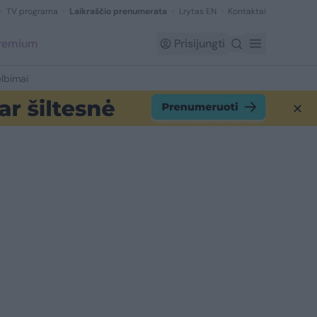
TV programa
Laikraščio prenumerata
Lrytas EN
Kontaktai
Premium
Prisijungti
lbimai