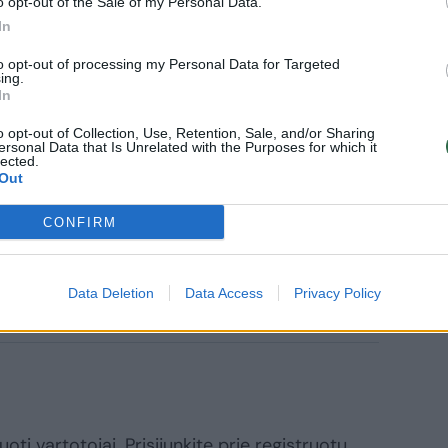
o opt-out of the Sale of my Personal Data.
Daugiau nuotraukų (1)
In
to opt-out of processing my Personal Data for Targeted
ing.
In
nės klientų skaičius, kuris lyginant 2011
 70 proc. Šiuo metu įmonė aptarnauja 529
o opt-out of Collection, Use, Retention, Sale, and/or Sharing
ersonal Data that Is Unrelated with the Purposes for which it
lected.
ujų smulkaus ir vidutinio verslo įmonių,
Out
į apsisprendė rinktis nepriklausomą
CONFIRM
Data Deletion
Data Access
Privacy Policy
jos tiekėjas
elektros energijos rinka
oti vartotojai. Prisijunkite prie registruotų