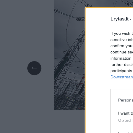
Lrytas.lt -
If you wish 
sensitive in
confirm you
continue se
information 
further disc
participants
Downstream 
Persona
I want t
Opted 