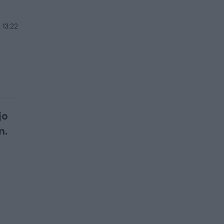
 13:22
jo
n.