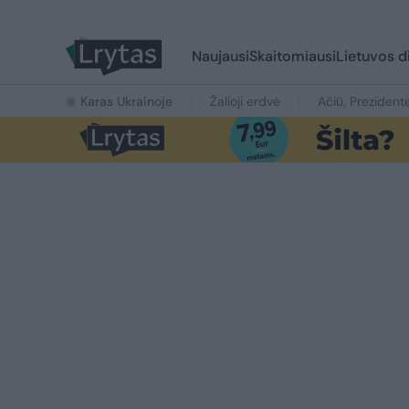
Naujausi
Skaitomiausi
Lietuvos d
Karas Ukrainoje
Žalioji erdvė
Ačiū, Prezident