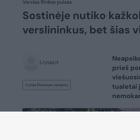
Verslas
Rinkos pulsas
Sostinėje nutiko kažko
verslininkus, bet šias 
Neapsike
Lrytas.lt
prieš po
viešuosi
tualetai
Lrytas Premium nariams
nemokam