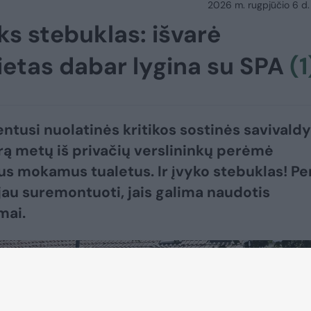
2026 m. rugpjūčio 6 d.
ks stebuklas: išvarė
vietas dabar lygina su SPA
(1
ntusi nuolatinės kritikos sostinės savivald
rą metų iš privačių verslininkų perėmė
us mokamus tualetus. Ir įvyko stebuklas! Pe
 jau suremontuoti, jais galima naudotis
ai.