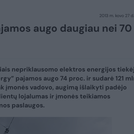
2013 m. kovo 27 d.
ajamos augo daugiau nei 70
iais nepriklausomo elektros energijos tiekė
rgy” pajamos augo 74 proc. ir sudarė 121 ml
sak įmonės vadovo, augimą išlaikyti padėjo
ientų lojalumas ir įmonės teikiamos
mos paslaugos.