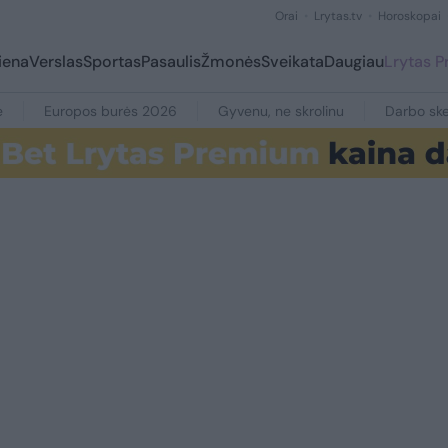
Orai
Lrytas.tv
Horoskopai
iena
Verslas
Sportas
Pasaulis
Žmonės
Sveikata
Daugiau
Lrytas 
e
Europos burės 2026
Gyvenu, ne skrolinu
Darbo ske