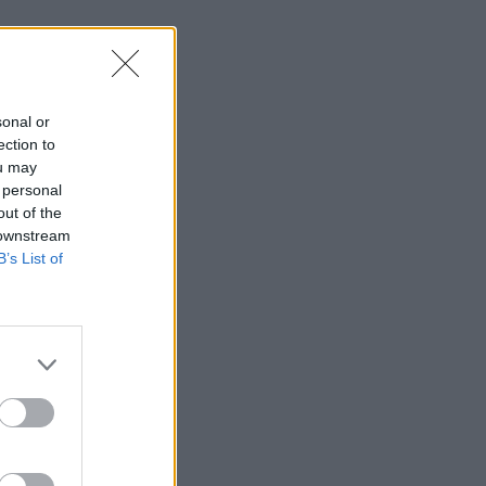
sonal or
ection to
ou may
 personal
out of the
 downstream
B’s List of