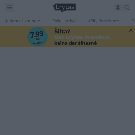
Karas Ukrainoje
Žalioji erdvė
Ačiū, Prezidente
E