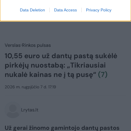
Data Deletion
Data Access
Privacy Policy
Verslas
Rinkos pulsas
10,55 euro už dantų pastą sukėlė
pirkėjų nuostabą: „Tikriausiai
nukalė kainas ne į tą pusę“
(7)
2026 m. rugpjūčio 7 d. 17:19
Lrytas.lt
Už gerai žinomo gamintojo dantų pastos