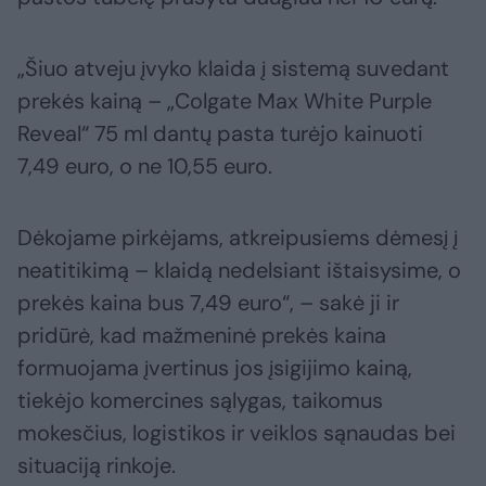
„Šiuo atveju įvyko klaida į sistemą suvedant
prekės kainą – „Colgate Max White Purple
Reveal“ 75 ml dantų pasta turėjo kainuoti
7,49 euro, o ne 10,55 euro.
Dėkojame pirkėjams, atkreipusiems dėmesį į
neatitikimą – klaidą nedelsiant ištaisysime, o
prekės kaina bus 7,49 euro“, – sakė ji ir
pridūrė, kad mažmeninė prekės kaina
formuojama įvertinus jos įsigijimo kainą,
tiekėjo komercines sąlygas, taikomus
mokesčius, logistikos ir veiklos sąnaudas bei
situaciją rinkoje.