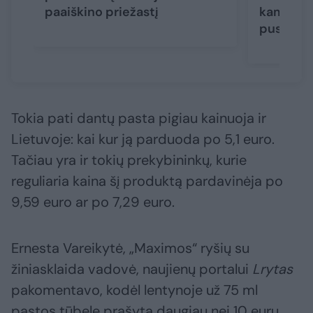
paaiškino priežastį
kam ruoš
pusmetį
Tokia pati dantų pasta pigiau kainuoja ir
Lietuvoje: kai kur ją parduoda po 5,1 euro.
Tačiau yra ir tokių prekybininkų, kurie
reguliaria kaina šį produktą pardavinėja po
9,59 euro ar po 7,29 euro.
Ernesta Vareikytė, „Maximos“ ryšių su
žiniasklaida vadovė, naujienų portalui
Lrytas
pakomentavo, kodėl lentynoje už 75 ml
pastos tūbelę prašyta daugiau nei 10 eurų.