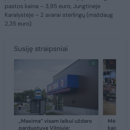
pastos kaina – 3,95 euro, Jungtinėje
Karalystėje – 2 svarai sterlingų (maždaug
2,35 euro).
Susiję straipsniai
„Maxima“ visam laikui uždaro
Mėsėdžių
parduotuvę Vilniuje:
kaista ka