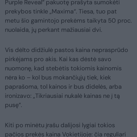
Purple Reveal“ pakuotę prašyta sumokėti
prekybos tinkle „Maxima“. Tiesa, tuo pat
metu šio gamintojo prekėms taikyta 50 proc.
nuolaida, jų perkant mažiausiai dvi.
Vis dėlto didžiulė pastos kaina neprasprūdo
pirkėjams pro akis. Kai kas dėstė savo
nuomonę, kad stebėtis tokiomis kainomis
nėra ko – kol bus mokančiųjų tiek, kiek
paprašoma, tol kainos ir bus didelės, arba
ironizavo: „Tikriausiai nukalė kainas ne į tą
pusę“.
Kiti po minėtu įrašu dalijosi lygiai tokios
pačios prekės kaina Vokietijoje: čia reguliari