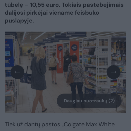
tūbelę – 10,55 euro. Tokiais pastebėjimais
dalijosi pirkėjai viename feisbuko
puslapyje.
Daugiau nuotraukų (2)
Tiek už dantų pastos „Colgate Max White