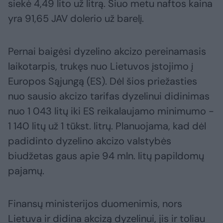
siekė 4,49 lito už litrą. Šiuo metu naftos kaina
yra 91,65 JAV dolerio už barelį.
Pernai baigėsi dyzelino akcizo pereinamasis
laikotarpis, trukęs nuo Lietuvos įstojimo į
Europos Sąjungą (ES). Dėl šios priežasties
nuo sausio akcizo tarifas dyzelinui didinimas
nuo 1 043 litų iki ES reikalaujamo minimumo -
1 140 litų už 1 tūkst. litrų. Planuojama, kad dėl
padidinto dyzelino akcizo valstybės
biudžetas gaus apie 94 mln. litų papildomų
pajamų.
Finansų ministerijos duomenimis, nors
Lietuva ir didina akcizą dyzelinui, jis ir toliau