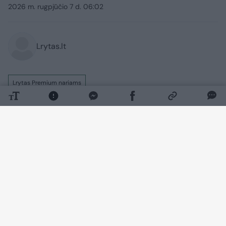
2026 m. rugpjūčio 7 d. 06:02
Lrytas.lt
Lrytas Premium nariams
Jei įrangą iš telekomunikacijų bendrovių
įprastai perkate išsimokėtinai, rudenį jūsų
laukia pokyčiai. Nuo tada tai bus prilyginta
vartojimo kreditui – tai reiškia, kad lizingo
galimybe susidomėjusių gyventojų
pajamos bus vertinamos griežčiau.