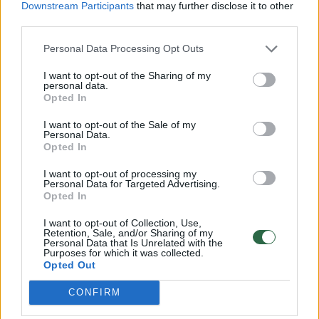
Downstream Participants
that may further disclose it to other
Komentuoti po šiuo straipsniu
third parties.
Komentuoti gali tik Lrytas registruoti vartotojai.
Personal Data Processing Opt Outs
Prisijunkite prie registruotų vartotojų
I want to opt-out of the Sharing of my
bendruomenės ir bendraukite komentaruose!
personal data.
Opted In
I want to opt-out of the Sale of my
Personal Data.
Rodyti komentarus
Opted In
Prisijungti komentatoriams
I want to opt-out of processing my
Personal Data for Targeted Advertising.
Opted In
I want to opt-out of Collection, Use,
Retention, Sale, and/or Sharing of my
Personal Data that Is Unrelated with the
Purposes for which it was collected.
Opted Out
CONFIRM