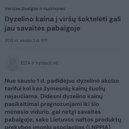
Verslas
Įžvalgos ir nuomonės
Dyzelino kaina į viršų šoktelėti gali
jau savaitės pabaigoje
2013 m. sausio 2 d. 11:17
ELTA ir lrytas.lt inf.
Nuo sausio 1 d. padidėjus dyzelino akcizo
tarifui kol kas žymesnių kainų šuolių
nejaučiama. Didesni dyzelino kainų
pasikeitimai prognozuojami iki šio
mėnesio vidurio, gal netgi savaitės
pabaigoje, sako Lietuvos naftos produktų
prekybos įmonių asociacijos (LNPPĮA)