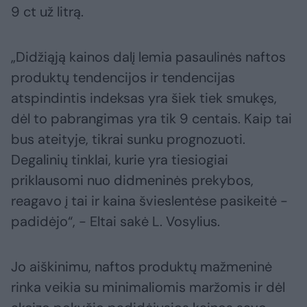
9 ct už litrą.
„Didžiąją kainos dalį lemia pasaulinės naftos
produktų tendencijos ir tendencijas
atspindintis indeksas yra šiek tiek smukęs,
dėl to pabrangimas yra tik 9 centais. Kaip tai
bus ateityje, tikrai sunku prognozuoti.
Degalinių tinklai, kurie yra tiesiogiai
priklausomi nuo didmeninės prekybos,
reagavo į tai ir kaina švieslentėse pasikeitė -
padidėjo“, - Eltai sakė L. Vosylius.
Jo aiškinimu, naftos produktų mažmeninė
rinka veikia su minimaliomis maržomis ir dėl