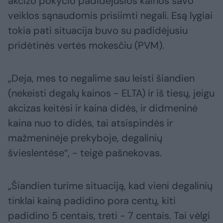
akcizo pokyčio padidėjusios kainos savo
veiklos sąnaudomis prisiimti negali. Esą lygiai
tokia pati situacija buvo su padidėjusiu
pridėtinės vertės mokesčiu (PVM).
„Deja, mes to negalime sau leisti šiandien
(nekeisti degalų kainos - ELTA) ir iš tiesų, jeigu
akcizas keitėsi ir kaina didės, ir didmeninė
kaina nuo to didės, tai atsispindės ir
mažmeninėje prekyboje, degalinių
švieslentėse“, - teigė pašnekovas.
„Šiandien turime situaciją, kad vieni degalinių
tinklai kainą padidino pora centų, kiti
padidino 5 centais, treti - 7 centais. Tai vėlgi