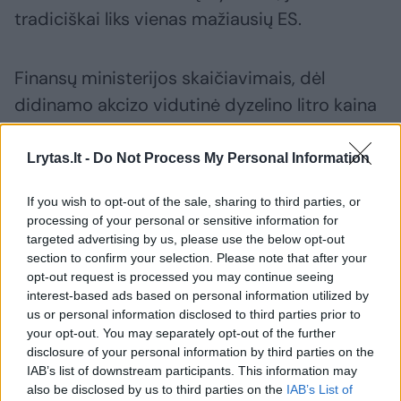
tradiciškai liks vienas mažiausių ES.
Finansų ministerijos skaičiavimais, dėl
didinamo akcizo vidutinė dyzelino litro kaina
degalinėse galėtų padidėti apie 12 centų,
įskaitant PVM poveikį. Tačiau konkretūs kainų
Lrytas.lt -
Do Not Process My Personal Information
pokyčiai esą priklausys nuo naftos ir jos
If you wish to opt-out of the sale, sharing to third parties, or
produktų kainų tendencijų pasaulio rinkoje,
processing of your personal or sensitive information for
naftos perdirbėjų bei pardavėjų kainodaros ir
targeted advertising by us, please use the below opt-out
section to confirm your selection. Please note that after your
kitų veiksnių.
opt-out request is processed you may continue seeing
interest-based ads based on personal information utilized by
us or personal information disclosed to third parties prior to
degalai
Automobiliai
dyzelinas
Rodyti daugiau žymių
your opt-out. You may separately opt-out of the further
disclosure of your personal information by third parties on the
IAB’s list of downstream participants. This information may
also be disclosed by us to third parties on the
IAB’s List of