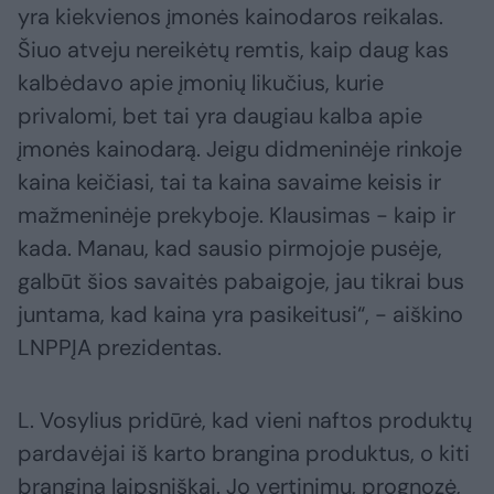
yra kiekvienos įmonės kainodaros reikalas.
Šiuo atveju nereikėtų remtis, kaip daug kas
kalbėdavo apie įmonių likučius, kurie
privalomi, bet tai yra daugiau kalba apie
įmonės kainodarą. Jeigu didmeninėje rinkoje
kaina keičiasi, tai ta kaina savaime keisis ir
mažmeninėje prekyboje. Klausimas - kaip ir
kada. Manau, kad sausio pirmojoje pusėje,
galbūt šios savaitės pabaigoje, jau tikrai bus
juntama, kad kaina yra pasikeitusi“, - aiškino
LNPPĮA prezidentas.
L. Vosylius pridūrė, kad vieni naftos produktų
pardavėjai iš karto brangina produktus, o kiti
brangina laipsniškai. Jo vertinimu, prognozė,