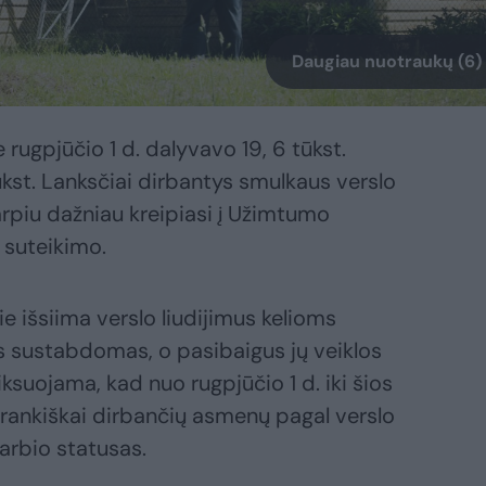
Daugiau nuotraukų (6)
ugpjūčio 1 d. dalyvavo 19, 6 tūkst.
kst. Lanksčiai dirbantys smulkaus verslo
rpiu dažniau kreipiasi į Užimtumo
 suteikimo.
ie išsiima verslo liudijimus kelioms
 sustabdomas, o pasibaigus jų veiklos
iksuojama, kad nuo rugpjūčio 1 d. iki šios
rankiškai dirbančių asmenų pagal verslo
arbio statusas.