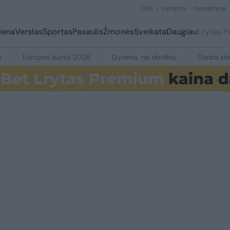
Orai
Lrytas.tv
Horoskopai
iena
Verslas
Sportas
Pasaulis
Žmonės
Sveikata
Daugiau
Lrytas 
e
Europos burės 2026
Gyvenu, ne skrolinu
Darbo ske