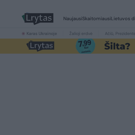
Naujausi
Skaitomiausi
Lietuvos d
Karas Ukrainoje
Žalioji erdvė
Ačiū, Prezident