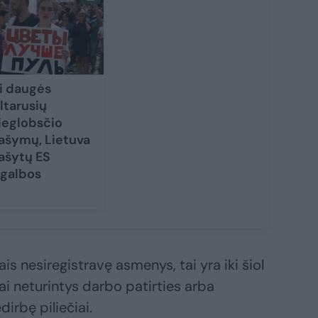
i daugės
ltarusių
ieglobsčio
ašymų, Lietuva
ašytų ES
galbos
is nesiregistravę asmenys, tai yra iki šiol
ai neturintys darbo patirties arba
irbę piliečiai.