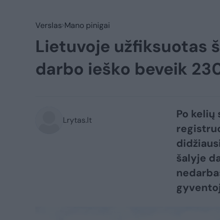
Verslas
Mano pinigai
Lietuvoje užfiksuotas 
darbo ieško beveik 23
Po kelių
Lrytas.lt
registru
didžiausi
šalyje d
nedarbas
gyventoj