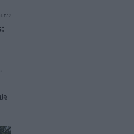
 11:12
:
.
ąją