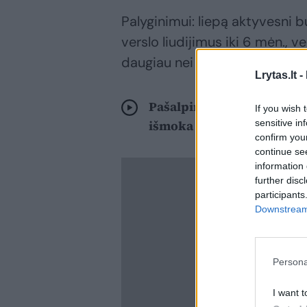
Palyginimui: liepą aktyvesni bu
verslo liudijimus iki 6 mėn., v
daugiau nei birželį ir 26,5 pro
Lrytas.lt -
Pašalpinininkai suskubo į
If you wish 
sensitive in
išmoka
confirm you
continue se
information 
further disc
participants
Downstream 
Persona
I want t