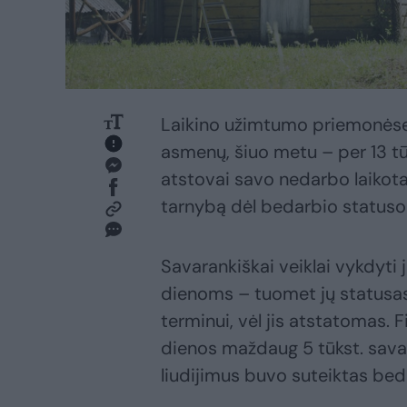
Laikino užimtumo priemonėse r
asmenų, šiuo metu – per 13 tū
atstovai savo nedarbo laikota
tarnybą dėl bedarbio statuso
Savarankiškai veiklai vykdyti j
dienoms – tuomet jų statusas
terminui, vėl jis atstatomas. F
dienos maždaug 5 tūkst. sava
liudijimus buvo suteiktas bed