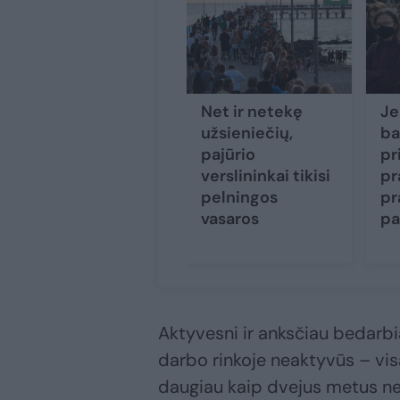
Net ir netekę
Je
užsieniečių,
ba
pajūrio
pr
verslininkai tikisi
pr
pelningos
pr
vasaros
pa
Aktyvesni ir anksčiau bedarbia
darbo rinkoje neaktyvūs – vis
daugiau kaip dvejus metus ned