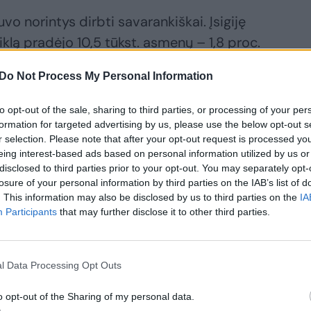
vo norintys dirbti savarankiškai. Įsigiję
eiklą pradėjo 10,5 tūkst. asmenų – 1,8 proc.
c. daugiau nei 2019 m. liepą.
Do Not Process My Personal Information
 Užimtumo tarnybą – vilioja 200 eurų
to opt-out of the sale, sharing to third parties, or processing of your per
formation for targeted advertising by us, please use the below opt-out s
r selection. Please note that after your opt-out request is processed y
eing interest-based ads based on personal information utilized by us or
disclosed to third parties prior to your opt-out. You may separately opt-
losure of your personal information by third parties on the IAB’s list of
. This information may also be disclosed by us to third parties on the
IA
Participants
that may further disclose it to other third parties.
l Data Processing Opt Outs
o opt-out of the Sharing of my personal data.