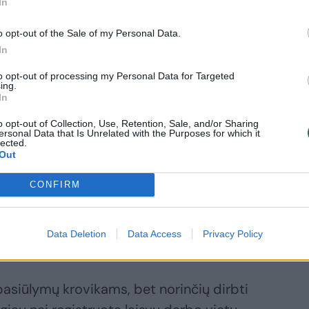
In
o opt-out of the Sale of my Personal Data.
In
to opt-out of processing my Personal Data for Targeted
ing.
In
o opt-out of Collection, Use, Retention, Sale, and/or Sharing
ersonal Data that Is Unrelated with the Purposes for which it
daugiau kreipėsi darbo ieškančių asmenų
lected.
Out
dirbamosios gamybos(10,4 proc.), statybos
 Pagal profesijas daugiausia registravosi
CONFIRM
ėjų, biurų, viešbučių ir kitų įstaigų
 taksi ir furgonų vairuotojų, reklamos ir
Data Deletion
Data Access
Privacy Policy
stravimo sekretorių, dažytojų darbo.
asiūlymų krovikams, bet norinčių dirbti