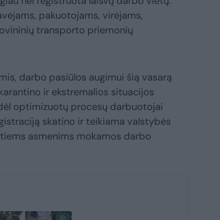
giau nei registruota laisvų darbo vietų.
avėjams, pakuotojams, virėjams,
rovininių transporto priemonių
.
s, darbo pasiūlos augimui šią vasarą
 karantino ir ekstremalios situacijos
 dėl optimizuotų procesų darbuotojai
gistraciją skatino ir teikiama valstybės
rintiems asmenims mokamos darbo