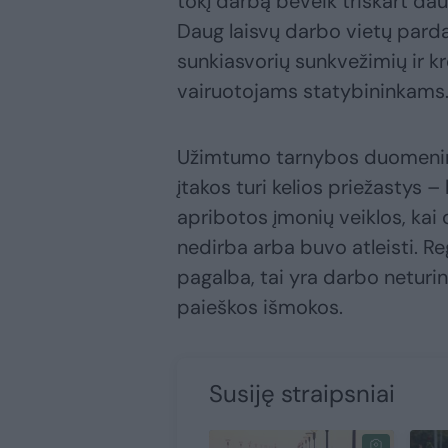
tokį darbą beveik triskart dau
Daug laisvų darbo vietų pard
sunkiasvorių sunkvežimių ir k
vairuotojams statybininkams
Užimtumo tarnybos duomenimi
įtakos turi kelios priežastys –
apribotos įmonių veiklos, kai
nedirba arba buvo atleisti. Re
pagalba, tai yra darbo netu
paieškos išmokos.
Susiję straipsniai