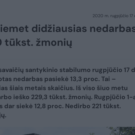
2020 m. rugpjūčio 17 d.
šiemet didžiausias nedarbas
0 tūkst. žmonių
 savaičių santykinio stabilumo rugpjūčio 17 d
otas nedarbas pasiekė 13,3 proc. Tai –
as šiais metais skaičius. Iš viso šiuo metu
arbo ieško 229,3 tūkst. žmonių. Rugpjūčio 1-
 dar siekė 12,8 proc. Nedirbo 221 tūkst.
ų.