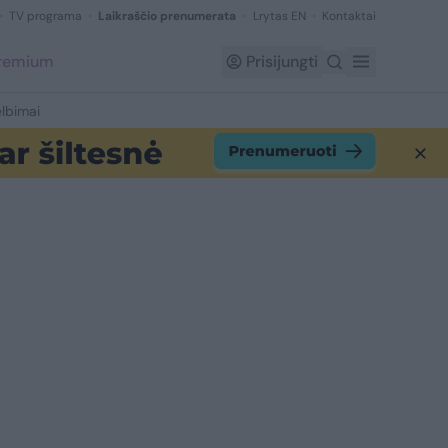
TV programa
Laikraščio prenumerata
Lrytas EN
Kontaktai
Premium
Prisijungti
lbimai