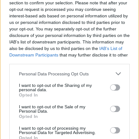
section to confirm your selection. Please note that after your
opt-out request is processed you may continue seeing
Prisijunkite prie mūsų bendruomenės ir tapkite
interest-based ads based on personal information utilized by
prenumeratoriumi
us or personal information disclosed to third parties prior to
your opt-out. You may separately opt-out of the further
1
disclosure of your personal information by third parties on the
Vos nuo
Eur / mėn.
IAB’s list of downstream participants. This information may
also be disclosed by us to third parties on the
IAB’s List of
Downstream Participants
that may further disclose it to other
third parties.
Prenumeruoti
Personal Data Processing Opt Outs
I want to opt-out of the Sharing of my
personal data.
Opted In
Jau esate prenumeratorius?
Prisijunkite
I want to opt-out of the Sale of my
Kiti prenumeratos planai
Personal Data.
Opted In
I want to opt-out of processing my
Personal Data for Targeted Advertising.
Lorem ipsum dolor sit amet consectetur
Opted In