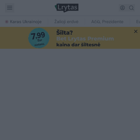
Karas Ukrainoje
Žalioji erdvė
Ačiū, Prezidente
E