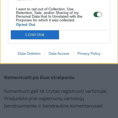
adipisicing elit. Asperiores sapiente, odio
I want to opt-out of Collection, Use,
officiis sed tempore vitae veritatis
Retention, Sale, and/or Sharing of my
Personal Data that Is Unrelated with the
repellendus, ad saepe architecto
Purposes for which it was collected.
Opted Out
repudiandae corrupti sit non error illum
consequuntur adipisci dignissimos maxime.
CONFIRM
litas
euras
Lietuvos bankas
Rodyti daugiau žymių
Data Deletion
Data Access
Privacy Policy
Komentuoti po šiuo straipsniu
Komentuoti gali tik Lrytas registruoti vartotojai.
Prisijunkite prie registruotų vartotojų
bendruomenės ir bendraukite komentaruose!