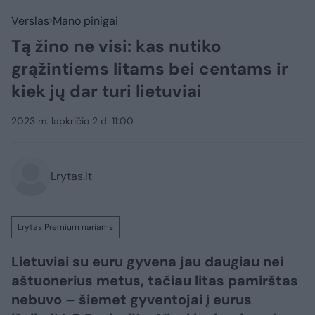
Verslas
Mano pinigai
Tą žino ne visi: kas nutiko
grąžintiems litams bei centams ir
kiek jų dar turi lietuviai
2023 m. lapkričio 2 d. 11:00
Lrytas.lt
Lrytas Premium nariams
Lietuviai su euru gyvena jau daugiau nei
aštuonerius metus, tačiau litas pamirštas
nebuvo – šiemet gyventojai į eurus