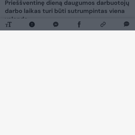
Prieššventinę dieną daugumos darbuotojų
darbo laikas turi būti sutrumpintas viena
valanda.
Daugiau nuotraukų (4)
Dirbantiesiems per Žolinę turi būti mokamas
ne mažesnis kaip dvigubas darbo