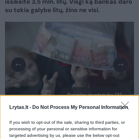
išsikeitė 3,5 mln. litų. Visgi ką bankas daro
su tokia galybe litų, žino ne visi.
Daugiau nuotraukų (3)
Lrytas.lt -
Do Not Process My Personal Information
If you wish to opt-out of the sale, sharing to third parties, or
processing of your personal or sensitive information for
Norite skaityti toliau?
targeted advertising by us, please use the below opt-out