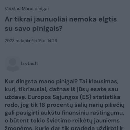
Verslas
Mano pinigai
Ar tikrai jaunuoliai nemoka elgtis
su savo pinigais?
2023 m. lapkričio 15 d. 14:26
Lrytas.lt
Kur dingsta mano pinigai? Tai klausimas,
kurį, tikriausiai, dažnas iš jūsų esate sau
uždavę. Europos Sąjungos (ES) statistika
rodo, jog tik 18 procentų šalių narių piliečių
gali pasigirti aukštu finansiniu raštingumu,
o būtent tokio švietimo reikėtų jauniems
žmonėms, kurie dar tik pradeda uždirbti ir