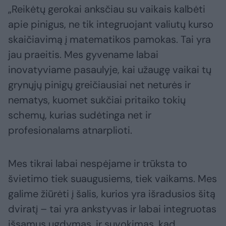
„Reikėtų gerokai anksčiau su vaikais kalbėti
apie pinigus, ne tik integruojant valiutų kurso
skaičiavimą į matematikos pamokas. Tai yra
jau praeitis. Mes gyvename labai
inovatyviame pasaulyje, kai užaugę vaikai tų
grynųjų pinigų greičiausiai net neturės ir
nematys, kuomet sukčiai pritaiko tokių
schemų, kurias sudėtinga net ir
profesionalams atnarplioti.
Mes tikrai labai nespėjame ir trūksta to
švietimo tiek suaugusiems, tiek vaikams. Mes
galime žiūrėti į šalis, kurios yra išradusios šitą
dviratį – tai yra ankstyvas ir labai integruotas
išsamus ugdymas, ir suvokimas, kad