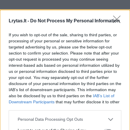
Lrytas.lt -
Do Not Process My Personal Information
If you wish to opt-out of the sale, sharing to third parties, or
processing of your personal or sensitive information for
targeted advertising by us, please use the below opt-out
section to confirm your selection. Please note that after your
opt-out request is processed you may continue seeing
interest-based ads based on personal information utilized by
us or personal information disclosed to third parties prior to
your opt-out. You may separately opt-out of the further
disclosure of your personal information by third parties on the
Verslas
Rinkos pulsas
IAB’s list of downstream participants. This information may
Sostinėje nutiko kažkoks
also be disclosed by us to third parties on the
IAB’s List of
Downstream Participants
that may further disclose it to other
stebuklas: išvarė verslininkus, bet
third parties.
šias vietas dabar lygina su SPA
(1)
Personal Data Processing Opt Outs
2026 m. rugpjūčio 6 d. 15:49