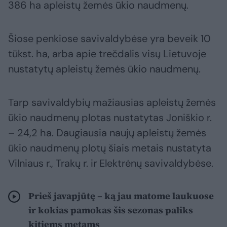
386 ha apleistų žemės ūkio naudmenų.
Šiose penkiose savivaldybėse yra beveik 10
tūkst. ha, arba apie trečdalis visų Lietuvoje
nustatytų apleistų žemės ūkio naudmenų.
Tarp savivaldybių mažiausias apleistų žemės
ūkio naudmenų plotas nustatytas Joniškio r.
– 24,2 ha. Daugiausia naujų apleistų žemės
ūkio naudmenų plotų šiais metais nustatyta
Vilniaus r., Trakų r. ir Elektrėnų savivaldybėse.
Prieš javapjūtę – ką jau matome laukuose
ir kokias pamokas šis sezonas paliks
kitiems metams