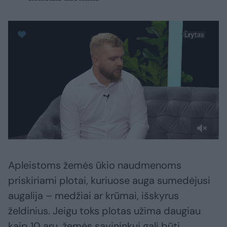
Apleistoms žemės ūkio naudmenoms
priskiriami plotai, kuriuose auga sumedėjusi
augalija – medžiai ar krūmai, išskyrus
želdinius. Jeigu toks plotas užima daugiau
kaip 10 arų, žemės savininkui gali būti