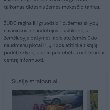
taikomas didesnis žemės mokesčio tarifas.
ŽŪDC ragina iki gruodžio 1 d. žemės sklypų
savininkus ir naudotojus pasitikrinti, ar
žemėlapyje pažymėti apleistų žemės ūkio
naudmenų plotai ir jų ribos atitinka tikrąją
padėtį sklype, o apie pastebėtus netikslumus
centrą informuoti.
Susiję straipsniai