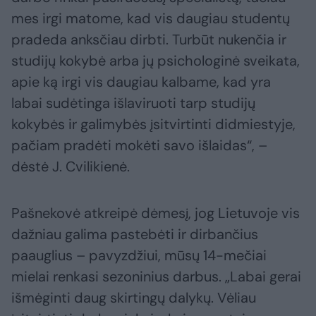
mes irgi matome, kad vis daugiau studentų
pradeda anksčiau dirbti. Turbūt nukenčia ir
studijų kokybė arba jų psichologinė sveikata,
apie ką irgi vis daugiau kalbame, kad yra
labai sudėtinga išlaviruoti tarp studijų
kokybės ir galimybės įsitvirtinti didmiestyje,
pačiam pradėti mokėti savo išlaidas“, –
dėstė J. Cvilikienė.
Pašnekovė atkreipė dėmesį, jog Lietuvoje vis
dažniau galima pastebėti ir dirbančius
paauglius – pavyzdžiui, mūsų 14-mečiai
mielai renkasi sezoninius darbus. „Labai gerai
išmėginti daug skirtingų dalykų. Vėliau