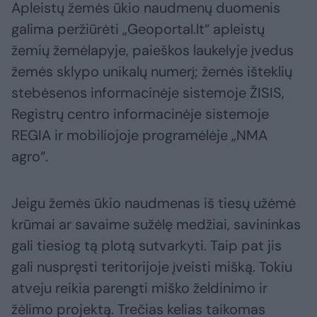
Apleistų žemės ūkio naudmenų duomenis
galima peržiūrėti „Geoportal.lt“ apleistų
žemių žemėlapyje, paieškos laukelyje įvedus
žemės sklypo unikalų numerį; žemės išteklių
stebėsenos informacinėje sistemoje ŽISIS,
Registrų centro informacinėje sistemoje
REGIA ir mobiliojoje programėlėje „NMA
agro“.
Jeigu žemės ūkio naudmenas iš tiesų užėmė
krūmai ar savaime sužėlę medžiai, savininkas
gali tiesiog tą plotą sutvarkyti. Taip pat jis
gali nuspręsti teritorijoje įveisti mišką. Tokiu
atveju reikia parengti miško želdinimo ir
žėlimo projektą. Trečias kelias taikomas