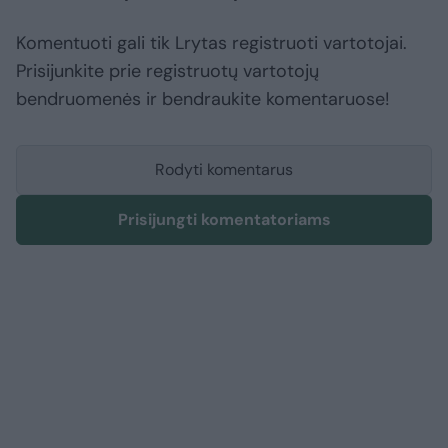
Komentuoti gali tik Lrytas registruoti vartotojai.
Prisijunkite prie registruotų vartotojų
bendruomenės ir bendraukite komentaruose!
Rodyti komentarus
Prisijungti komentatoriams