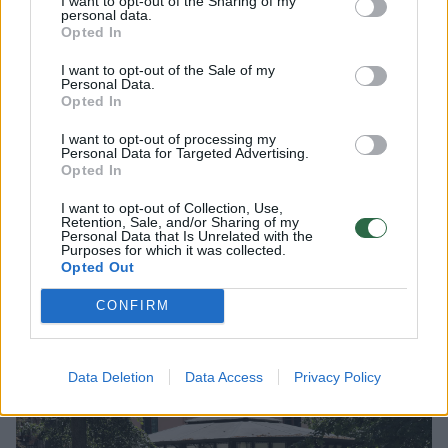
I want to opt-out of the Sharing of my
personal data.
Opted In
Lrytas.lt
I want to opt-out of the Sale of my
Personal Data.
Opted In
I want to opt-out of processing my
Lrytas Premium nariams
Personal Data for Targeted Advertising.
Opted In
Neapsikentusi nuolatinės kritikos sostinės
I want to opt-out of Collection, Use,
savivaldybė prieš porą metų iš privačių
Retention, Sale, and/or Sharing of my
Personal Data that Is Unrelated with the
verslininkų perėmė viešuosius mokamus
Purposes for which it was collected.
tualetus. Ir įvyko stebuklas! Penki tualetai
Opted Out
jau suremontuoti, jais galima naudotis
CONFIRM
nemokamai.
Data Deletion
Data Access
Privacy Policy