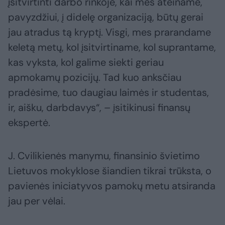
įsitvirtinti darbo rinkoje, kai mes ateiname,
pavyzdžiui, į didelę organizaciją, būtų gerai
jau atradus tą kryptį. Visgi, mes prarandame
keletą metų, kol įsitvirtiname, kol suprantame,
kas vyksta, kol galime siekti geriau
apmokamų pozicijų. Tad kuo anksčiau
pradėsime, tuo daugiau laimės ir studentas,
ir, aišku, darbdavys“, – įsitikinusi finansų
ekspertė.
J. Cvilikienės manymu, finansinio švietimo
Lietuvos mokyklose šiandien tikrai trūksta, o
pavienės iniciatyvos pamokų metu atsiranda
jau per vėlai.