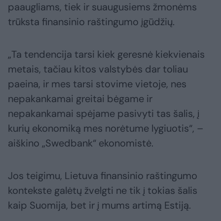
paaugliams, tiek ir suaugusiems žmonėms
trūksta finansinio raštingumo įgūdžių.
„Ta tendencija tarsi kiek geresnė kiekvienais
metais, tačiau kitos valstybės dar toliau
paeina, ir mes tarsi stovime vietoje, nes
nepakankamai greitai bėgame ir
nepakankamai spėjame pasivyti tas šalis, į
kurių ekonomiką mes norėtume lygiuotis“, –
aiškino „Swedbank“ ekonomistė.
Jos teigimu, Lietuva finansinio raštingumo
kontekste galėtų žvelgti ne tik į tokias šalis
kaip Suomija, bet ir į mums artimą Estiją.