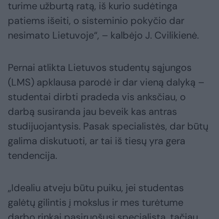
turime užburtą ratą, iš kurio sudėtinga
patiems išeiti, o sisteminio pokyčio dar
nesimato Lietuvoje“, – kalbėjo J. Cvilikienė.
Pernai atlikta Lietuvos studentų sąjungos
(LMS) apklausa parodė ir dar vieną dalyką –
studentai dirbti pradeda vis anksčiau, o
darbą susiranda jau beveik kas antras
studijuojantysis. Pasak specialistės, dar būtų
galima diskutuoti, ar tai iš tiesų yra gera
tendencija.
„Idealiu atveju būtu puiku, jei studentas
galėtų gilintis į mokslus ir mes turėtume
darbo rinkai pasiruošusį specialistą, tačiau