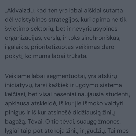
„Akivaizdu, kad ten yra labai aiškiai sutarta
dėl valstybinės strategijos, kuri apima ne tik
švietimo sektorių, bet ir nevyriausybines
organizacijas, verslą, ir toks sinchroniškas,
ilgalaikis, prioritetizuotas veikimas daro
pokytį, ko mums labai trūksta.
Veikiame labai segmentuotai, yra atskirų
iniciatyvų, tarsi kažkiek ir ugdymo sistema
keičiasi, bet visai neseniai naujausia studentų
apklausa atskleidė, iš kur jie išmoko valdyti
pinigus ir iš kur atsinešė didžiausią žinių
bagažą. Tėvai. O tie tėvai, suaugę žmonės,
lygiai taip pat stokoja žinių ir įgūdžių. Tai mes