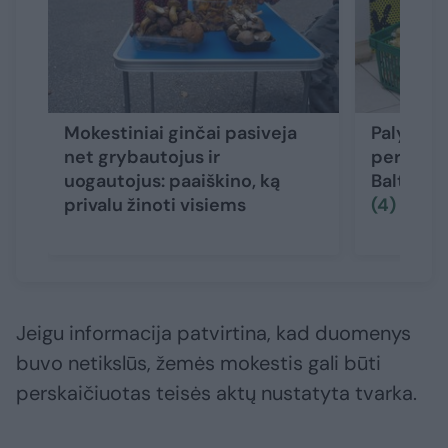
Mokestiniai ginčai pasiveja
Palygino 
net grybautojus ir
perkamąj
uogautojus: paaiškino, ką
Baltijos 
privalu žinoti visiems
(4)
Jeigu informacija patvirtina, kad duomenys
buvo netikslūs, žemės mokestis gali būti
perskaičiuotas teisės aktų nustatyta tvarka.