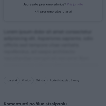
Jau esate prenumeratorius?
Prisijunkite
Kiti prenumeratos planai
Lorem ipsum dolor sit amet consectetur
adipisicing elit. Asperiores sapiente, odio
officiis sed tempore vitae veritatis
repellendus, ad saepe architecto
repudiandae corrupti sit non error illum
consequuntur adipisci dignissimos maxime.
tualetai
Vilnius
Grinda
Rodyti daugiau žymių
Komentuoti po šiuo straipsniu