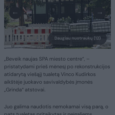
Daugiau nuotraukų (12)
„Beveik naujas SPA miesto centre“, –
pristatydami prieš mėnesį po rekonstrukcijos
atidarytą viešąjį tualetą Vinco Kudirkos
aikštėje juokavo savivaldybės įmonės
„Grinda“ atstovai.
Juo galima naudotis nemokamai visą parą, o
pats tualetas pritaikytas ir neįgaliems