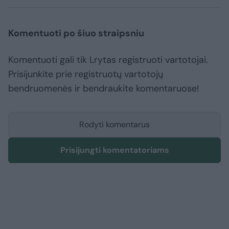
Komentuoti po šiuo straipsniu
Komentuoti gali tik Lrytas registruoti vartotojai.
Prisijunkite prie registruotų vartotojų
bendruomenės ir bendraukite komentaruose!
Rodyti komentarus
Prisijungti komentatoriams