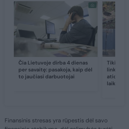
Čia Lietuvoje dirba 4 dienas
Tikina –
per savaitę: pasakoja, kaip dėl
link: je
to jaučiasi darbuotojai
atidėta, 
laikai
Finansinis stresas yra rūpestis dėl savo