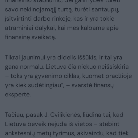
finansinio stabilumo, dėl galimybės turėti
savo nekilnojamąjį turtą, turėti santaupų,
įsitvirtinti darbo rinkoje, kas ir yra tokie
atraminiai dalykai, kai mes kalbame apie
finansinę sveikatą.
Tikrai jaunimui yra didelis iššūkis, ir tai yra
gana normalu, Lietuva čia niekuo neišsiskiria
– toks yra gyvenimo ciklas, kuomet pradžioje
yra kiek sudėtingiau“, – svarstė finansų
ekspertė.
Tačiau, pasak J. Cvilikienės, liūdina tai, kad
Lietuva beveik nejuda iš vietos – stebint
ankstesnių metų tyrimus, akivaizdu, kad tiek