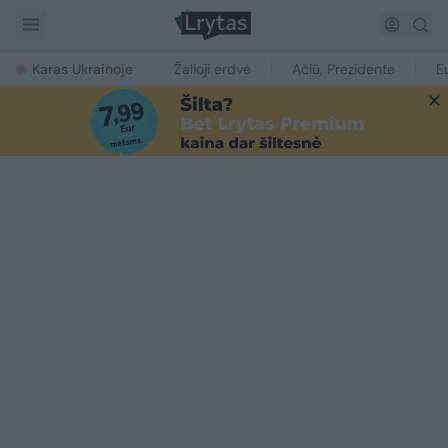
Karas Ukrainoje
Žalioji erdvė
Ačiū, Prezidente
E