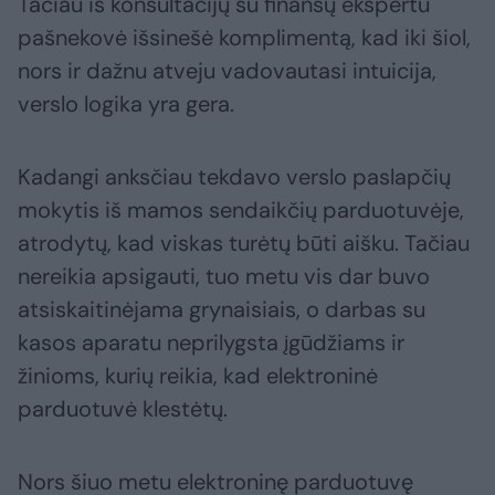
Tačiau iš konsultacijų su finansų ekspertu
pašnekovė išsinešė komplimentą, kad iki šiol,
nors ir dažnu atveju vadovautasi intuicija,
verslo logika yra gera.
Kadangi anksčiau tekdavo verslo paslapčių
mokytis iš mamos sendaikčių parduotuvėje,
atrodytų, kad viskas turėtų būti aišku. Tačiau
nereikia apsigauti, tuo metu vis dar buvo
atsiskaitinėjama grynaisiais, o darbas su
kasos aparatu neprilygsta įgūdžiams ir
žinioms, kurių reikia, kad elektroninė
parduotuvė klestėtų.
Nors šiuo metu elektroninę parduotuvę