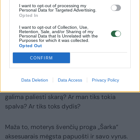
I want to opt-out of processing my
atsibosta, jį galima pasidėti į spintą ir
Personal Data for Targeted Advertising.
Opted In
išsitraukti kitą sezoną.
I want to opt-out of Collection, Use,
Retention, Sale, and/or Sharing of my
Personal Data that Is Unrelated with the
Tai itin vertina klientės. „Man sako – daryk!
Purposes for which it was collected.
Opted Out
Darai tai, ko reikia“, „Kiek tu mums atneši
džiaugsmo!“ – tokius paskatinimus girdi ji.
CONFIRM
Iš klienčių tenka net ir vėlų vakarą sulaukti
Data Deletion
Data Access
Privacy Policy
skambučio ir atsakinėti į kilusius klausimus: ar
galima paliesti skarą? Ar man tiks tokia
spalva? Ar tiks toks dydis?
Maža to, moterys švenčių proga „Šarka“
aksesuarais mėgsta papuošti ir savo vyrus.