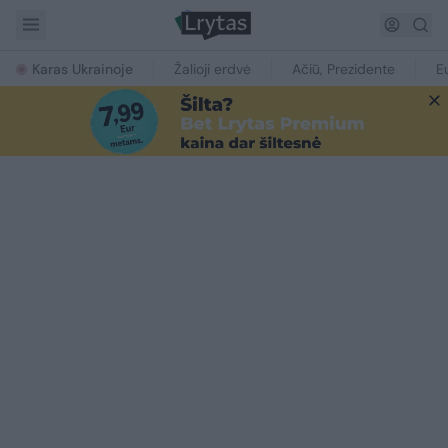
Karas Ukrainoje
Žalioji erdvė
Ačiū, Prezidente
E