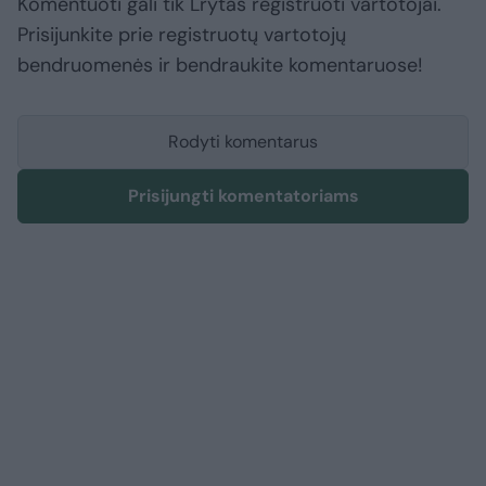
Komentuoti gali tik Lrytas registruoti vartotojai.
Prisijunkite prie registruotų vartotojų
bendruomenės ir bendraukite komentaruose!
Rodyti komentarus
Prisijungti komentatoriams