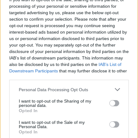
važiuoja žvejoti, kažkas grybauti, o aš
processing of your personal or sensitive information for
važiuoju į „audinių medžioklę“, – juokiasi
targeted advertising by us, please use the below opt-out
section to confirm your selection. Please note that after your
verslininkė.
opt-out request is processed you may continue seeing
interest-based ads based on personal information utilized by
us or personal information disclosed to third parties prior to
Lietuvoje gabalas šilko gali kainuoti brangiau
your opt-out. You may separately opt-out of the further
nei jau pagaminta J.Maldžiūnaitė-Šarkos
disclosure of your personal information by third parties on the
IAB’s list of downstream participants. This information may
skara. Jai svarbu ne tik tai, kad žmogus,
also be disclosed by us to third parties on the
IAB’s List of
nusipirkęs šilkinę skarą, galėtų nešioti ir vėliau
Downstream Participants
that may further disclose it to other
third parties.
ją palikti anūkams, bet ir kaina.
Personal Data Processing Opt Outs
Kaip sako pašnekovė, kaina patraukli ir
I want to opt-out of the Sharing of my
personal data.
senjorams, ir mokytojams – visiems, kas
Opted In
nebūtinai sau gali leisti prabangius dizainerių
I want to opt-out of the Sale of my
Personal Data.
rūbus. O dizainas – ilgaamžis, tai nėra
Opted In
„mados klyksmas“. Tad jei skara ar šalis kiek