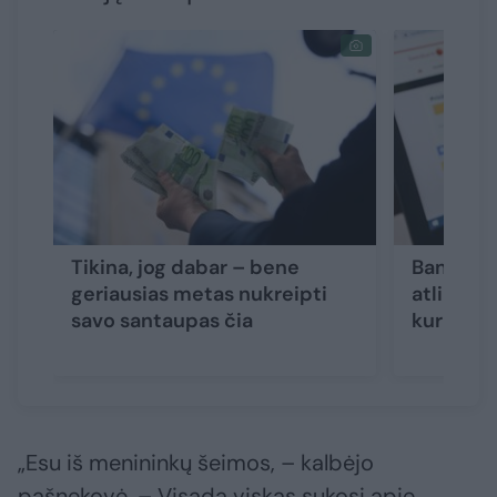
Tikina, jog dabar – bene
Bankai p
geriausias metas nukreipti
atlikti p
savo santaupas čia
kurių žod
„Esu iš menininkų šeimos, – kalbėjo
pašnekovė. – Visada viskas sukosi apie