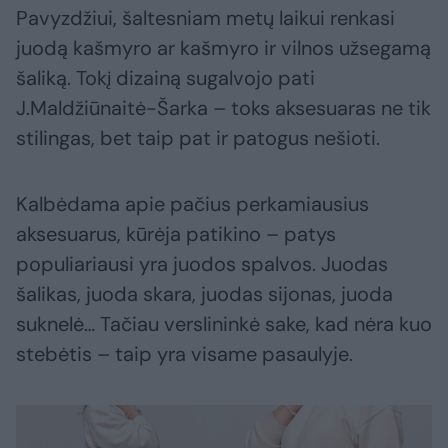
Pavyzdžiui, šaltesniam metų laikui renkasi
juodą kašmyro ar kašmyro ir vilnos užsegamą
šaliką. Tokį dizainą sugalvojo pati
J.Maldžiūnaitė-Šarka – toks aksesuaras ne tik
stilingas, bet taip pat ir patogus nešioti.
Kalbėdama apie pačius perkamiausius
aksesuarus, kūrėja patikino – patys
populiariausi yra juodos spalvos. Juodas
šalikas, juoda skara, juodas sijonas, juoda
suknelė… Tačiau verslininkė sake, kad nėra kuo
stebėtis – taip yra visame pasaulyje.