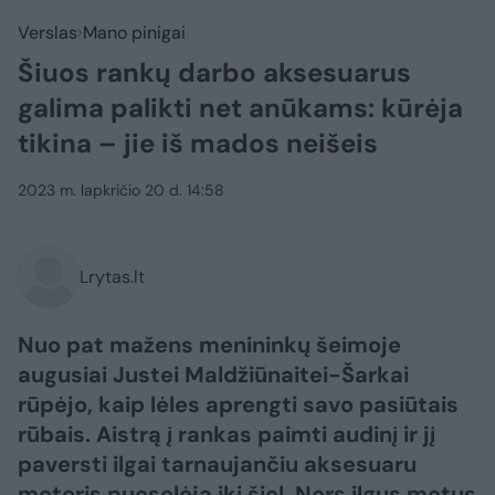
Verslas
Mano pinigai
Šiuos rankų darbo aksesuarus
galima palikti net anūkams: kūrėja
tikina – jie iš mados neišeis
2023 m. lapkričio 20 d. 14:58
Lrytas.lt
Nuo pat mažens menininkų šeimoje
augusiai Justei Maldžiūnaitei-Šarkai
rūpėjo, kaip lėles aprengti savo pasiūtais
rūbais. Aistrą į rankas paimti audinį ir jį
paversti ilgai tarnaujančiu aksesuaru
moteris puoselėja iki šiol. Nors ilgus metus