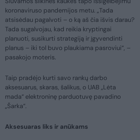
Siuvamos šilkinės kaukės tapo išsigelbėjimu
koronaviruso pandemijos metu. „Tada
atsisėdau pagalvoti – o ką aš čia išvis darau?
Tada sugalvojau, kad reikia kryptingai
planuoti, susikurti strategiją ir įgyvendinti
planus – iki tol buvo plaukiama pasroviui“, –
pasakojo moteris.
Taip pradėjo kurti savo rankų darbo
aksesuarus, skaras, šalikus, o UAB „Lėta
mada“ elektroninę parduotuvę pavadino
„Šarka“.
Aksesuaras liks ir anūkams