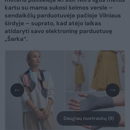
kartu su mama sukosi šeimos versle –
sendaikčių parduotuvėje pačioje Vilniaus
širdyje – suprato, kad atėjo laikas
atidaryti savo elektroninę parduotuvę
„Šarka“.
Daugiau nuotraukų (9)