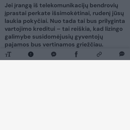
Jei įrangą iš telekomunikacijų bendrovių
įprastai perkate išsimokėtinai, rudenį jūsų
laukia pokyčiai. Nuo tada tai bus prilyginta
vartojimo kreditui – tai reiškia, kad lizingo
galimybe susidomėjusių gyventojų
pajamos bus vertinamos griežčiau.
Daugiau nuotraukų (7)