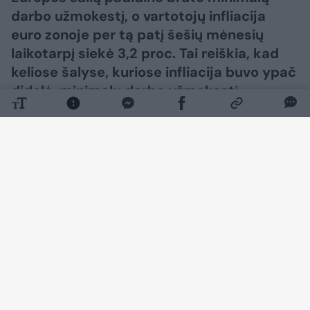
darbo užmokestį, o vartotojų infliacija
euro zonoje per tą patį šešių mėnesių
laikotarpį siekė 3,2 proc. Tai reiškia, kad
keliose šalyse, kuriose infliacija buvo ypač
didelė, minimalų darbo užmokestį
gaunantys darbuotojai realiai nukentėjo.
Daugiau nuotraukų (3)