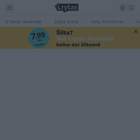
Karas Ukrainoje
Žalioji erdvė
Ačiū, Prezidente
E