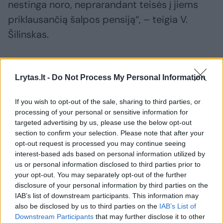
nestinga noro, neprarandant teisės į jiems
priklausančią šalpos pensiją“, – teigia V.
Šilinskas.
Susiję straipsniai
Lrytas.lt -
Do Not Process My Personal Information
If you wish to opt-out of the sale, sharing to third parties, or
processing of your personal or sensitive information for
targeted advertising by us, please use the below opt-out
section to confirm your selection. Please note that after your
opt-out request is processed you may continue seeing
interest-based ads based on personal information utilized by
us or personal information disclosed to third parties prior to
your opt-out. You may separately opt-out of the further
disclosure of your personal information by third parties on the
IAB’s list of downstream participants. This information may
Galbūt nepagalvojote, tačiau
Senjorai 
also be disclosed by us to third parties on the
IAB’s List of
darbo pokalbyje taip galite
gyvenimą
Downstream Participants
that may further disclose it to other