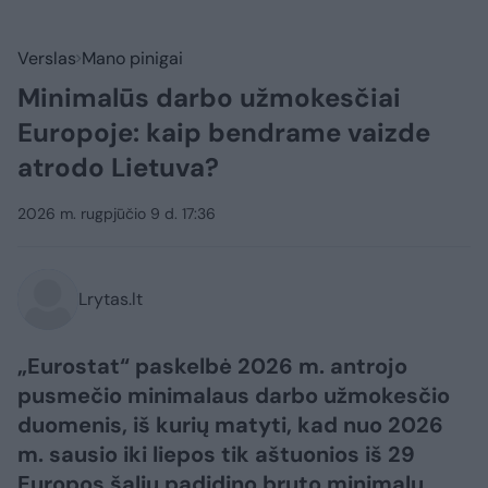
Verslas
Mano pinigai
Minimalūs darbo užmokesčiai
Europoje: kaip bendrame vaizde
atrodo Lietuva?
2026 m. rugpjūčio 9 d. 17:36
Lrytas.lt
„Eurostat“ paskelbė 2026 m. antrojo
pusmečio minimalaus darbo užmokesčio
duomenis, iš kurių matyti, kad nuo 2026
m. sausio iki liepos tik aštuonios iš 29
Europos šalių padidino bruto minimalų