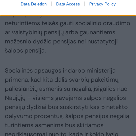
Data Deletion
Data Access
Privacy Policy
Šalpos pensijos mokamos asmenims,
neturintiems teisės gauti socialinio draudimo
ar valstybinių pensijų arba gaunantiems
mažesnio dydžio pensijas nei nustatytoji
šalpos pensija.
Socialinės apsaugos ir darbo ministerija
primena, kad kita dalis svarbių pakeitimų,
paliesiančių asmenis su negalia, įsigalios nuo
Naujųjų – visiems gavėjams šalpos negalios
pensijų dydžiai bus suskirstyti kas 5 netekto
dalyvumo procentus, šalpos pensijos negalią
turintiems asmenims bus skiriamos
nepriklausomai nuo to, kada ir kokio lygio