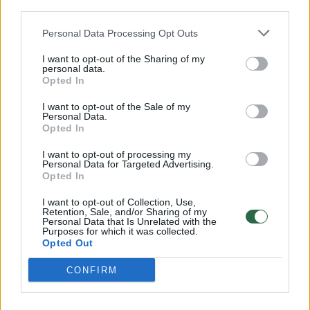
palikti gerą įspūdį:
dabar ga
third parties.
kandidatams pataria
eurų per
Personal Data Processing Opt Outs
nepraleisti šio žingsnio
(1)
I want to opt-out of the Sharing of my
personal data.
Opted In
I want to opt-out of the Sale of my
Personal Data.
Remiantis Sodros 2024 m. I ketvirčio
Opted In
duomenimis, šalpos išmokas gauna 63 tūkst.
I want to opt-out of processing my
Personal Data for Targeted Advertising.
asmenų, iš kurių – daugiau nei 45 tūkst.
Opted In
asmenų mokama šalpos negalios pensija,
I want to opt-out of Collection, Use,
vidutinė išmoka siekia 301 eurą.
Retention, Sale, and/or Sharing of my
Personal Data that Is Unrelated with the
Purposes for which it was collected.
Opted Out
Tuo metu, šalpos senatvės pensiją, kaip rodo
CONFIRM
duomenys, gauna daugiau nei 11 tūkst.
asmenų (vidutinė išmoka – 195 eurai).