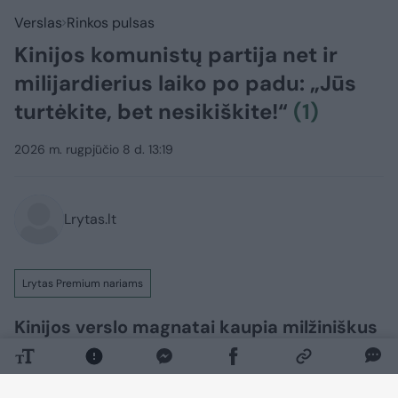
Verslas
Rinkos pulsas
Kinijos komunistų partija net ir
milijardierius laiko po padu: „Jūs
turtėkite, bet nesikiškite!“
(1)
2026 m. rugpjūčio 8 d. 13:19
Lrytas.lt
Lrytas Premium nariams
Kinijos verslo magnatai kaupia milžiniškus
turtus, tačiau kaip niekada anksčiau
baiminasi viešumos. Tarp milijardierių