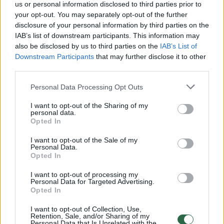
pigiausios maisto prekės, kurios yra arti
us or personal information disclosed to third parties prior to
žaliavų, pavyzdžiui kaip kruopos, nuo 2021 m.
your opt-out. You may separately opt-out of the further
disclosure of your personal information by third parties on the
brango 17 proc. Tuo metu prekių ženklų
IAB’s list of downstream participants. This information may
produktų kainos augo 42 proc.
also be disclosed by us to third parties on the
IAB’s List of
Downstream Participants
that may further disclose it to other
third parties.
Kadangi veikia paklausos ir pasiūlos dėsnis,
Personal Data Processing Opt Outs
pašnekovas siūlo rinktis kitų gamintojų
I want to opt-out of the Sharing of my
prekės ženklus, kurie siūlo žemesnes kainas.
personal data.
Opted In
Radijo laidos klausytojas pateikė ir kitą
I want to opt-out of the Sale of my
Personal Data.
siūlymą – auginkime gyventojų kainas, o
Opted In
maisto kainas palikime ramybėje.
I want to opt-out of processing my
Personal Data for Targeted Advertising.
Opted In
I want to opt-out of Collection, Use,
Retention, Sale, and/or Sharing of my
Personal Data that Is Unrelated with the