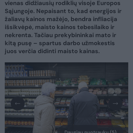
vienas didžiausių rodiklių visoje Europos
Sąjungoje. Nepaisant to, kad energijos ir
žaliavų kainos mažėjo, bendra infliacija
išsikvėpė, maisto kainos tebesilaiko ir
nekrenta. Tačiau prekybininkai mato ir
kitą pusę – spartus darbo užmokestis
juos verčia didinti maisto kainas.
Daugiau nuotraukų (5)