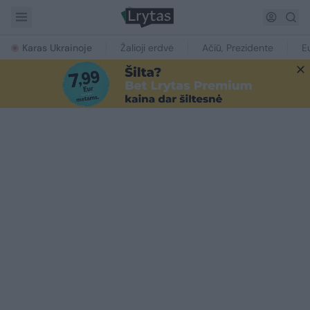
Karas Ukrainoje
Žalioji erdvė
Ačiū, Prezidente
E