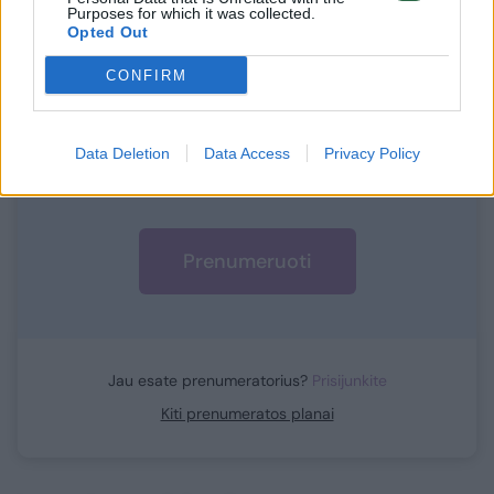
Norite skaityti toliau?
Purposes for which it was collected.
Opted Out
Prisijunkite prie mūsų bendruomenės ir tapkite
CONFIRM
prenumeratoriumi
1
Data Deletion
Data Access
Privacy Policy
Vos nuo
Eur / mėn.
Prenumeruoti
Jau esate prenumeratorius?
Prisijunkite
Kiti prenumeratos planai