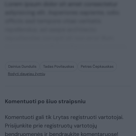
Lorem ipsum dolor sit amet consectetur
adipisicing elit. Asperiores sapiente, odio
officiis sed tempore vitae veritatis
repellendus, ad saepe architecto
repudiandae corrupti sit non error illum
consequuntur adipisci dignissimos maxime.
Dainius Dundulis
Tadas Povilauskas
Petras Čepkauskas
Rodyti daugiau žymių
Komentuoti po šiuo straipsniu
Komentuoti gali tik Lrytas registruoti vartotojai.
Prisijunkite prie registruotų vartotojų
bendruomenės ir bendraukite komentaruose!