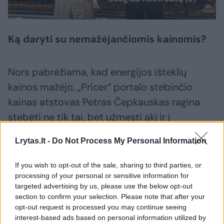
Ką daryti su nemažėjančiomis kainomis?
Nors pabrėžiama, kad energijos išteklių
kainos mažėjo, „Pricer“ portalo stebinčio
kainas atstovas Petras Čepkauskas ragina
stebėti ne tik tai, bet užmesti akį ir į
gamybininkų, prekybininkų pelnus. Anot jo,
Lrytas.lt -
Do Not Process My Personal Information
per pastaruosius metus kai kurios įmonės
pelną augino dvigubai ir net trigubai. O pelnų
If you wish to opt-out of the sale, sharing to third parties, or
mažinti niekas nesiruošia.
processing of your personal or sensitive information for
targeted advertising by us, please use the below opt-out
section to confirm your selection. Please note that after your
opt-out request is processed you may continue seeing
P.Čepkausko turimais duomenimis,
interest-based ads based on personal information utilized by