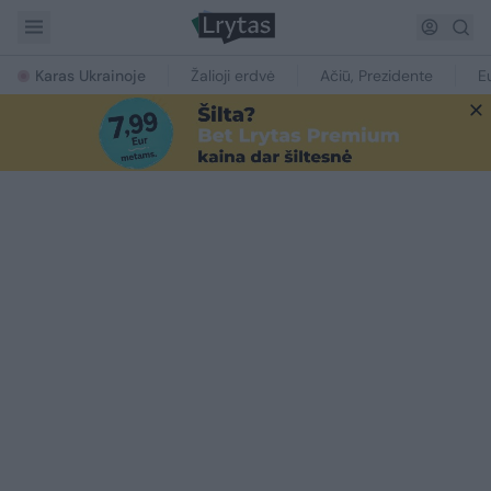
Karas Ukrainoje
Žalioji erdvė
Ačiū, Prezidente
E