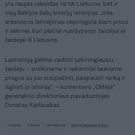
yra naujas rekordas ne tik Lietuvos, bet ir
visų Baltijos šalių loterijų istorijoje. Joks
ankstesnis laimėjimas neprilygsta šiam prizui
ir sėkmei, kuri plačiai nusišypsojo žaidėjui ar
žaidėjai iš Lietuvos.
Laimėtoją galima vadinti sėkmingiausiu
žaidėju – sveikiname ir nekantriai laukiame
progos su juo susipažinti, paspausti ranką ir
išgirsti jo istoriją“, – komentavo „Olifėja“
generalinio direktoriaus pavaduotojas
Donatas Kazlauskas.
Loterija
bilietas
laimėjimas
Rodyti daugiau žymių