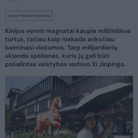
Lrytas Premium nariams
Kinijos verslo magnatai kaupia milžiniškus
turtus, tačiau kaip niekada anksčiau
baiminasi viešumos. Tarp milijardierių
sklando spėlionės, kuris jų gali būti
pašalintas valstybės vadovo Xi Jinpingo.