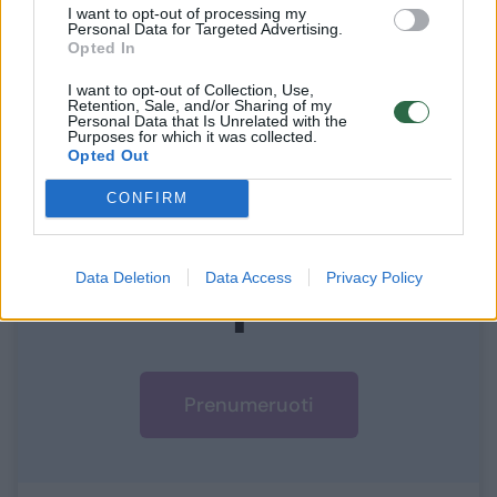
I want to opt-out of processing my
tik įmanoma.
Personal Data for Targeted Advertising.
Opted In
I want to opt-out of Collection, Use,
Retention, Sale, and/or Sharing of my
Personal Data that Is Unrelated with the
Norite skaityti toliau?
Purposes for which it was collected.
Opted Out
CONFIRM
Prisijunkite prie mūsų bendruomenės ir tapkite
prenumeratoriumi
1
Data Deletion
Data Access
Privacy Policy
Vos nuo
Eur / mėn.
Prenumeruoti