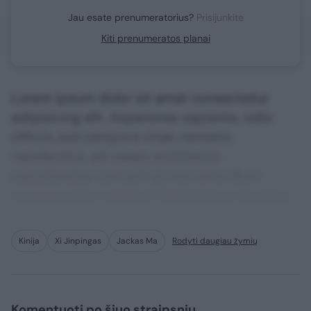
Jau esate prenumeratorius?
Prisijunkite
Kiti prenumeratos planai
Lorem ipsum dolor sit amet consectetur
adipisicing elit. Asperiores sapiente, odio
officiis sed tempore vitae veritatis
repellendus, ad saepe architecto
repudiandae corrupti sit non error illum
consequuntur adipisci dignissimos maxime.
Kinija
Xi Jinpingas
Jackas Ma
Rodyti daugiau žymių
Komentuoti po šiuo straipsniu