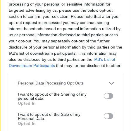
Didžiausios Kinijos kiaulių veisimo ir skerdimo
processing of your personal or sensitive information for
targeted advertising by us, please use the below opt-out
bendrovės 61 metų savininkas, kuris kadaise
section to confirm your selection. Please note that after your
pradėjo verslą su 20 motininių kiaulių,
opt-out request is processed you may continue seeing
priklauso prie tykiausių šalies milijardierių.
interest-based ads based on personal information utilized by
us or personal information disclosed to third parties prior to
your opt-out. You may separately opt-out of the further
disclosure of your personal information by third parties on the
Per Nacionalinio liaudies kongreso fiktyvaus
IAB’s list of downstream participants. This information may
Kinijos parlamento pasitarimus Qin Yinglinas
also be disclosed by us to third parties on the
IAB’s List of
prieš metus pristatė penkerių metų visiškai
Downstream Participants
that may further disclose it to other
third parties.
automatizuotą paršelių veisimo planą. Tačiau
ne per pagrindinį posėdį, bet uždarame
Personal Data Processing Opt Outs
frakcijų plenume.
I want to opt-out of the Sharing of my
personal data.
Opted In
Tokiu būdu kiaulių karalius (taip Qin Yinglinas
I want to opt-out of the Sale of my
Personal Data.
vadinamas Kinijoje) liko ištikimas savo
Opted In
reputacijai – kuo labiau vengti viešumos, jei