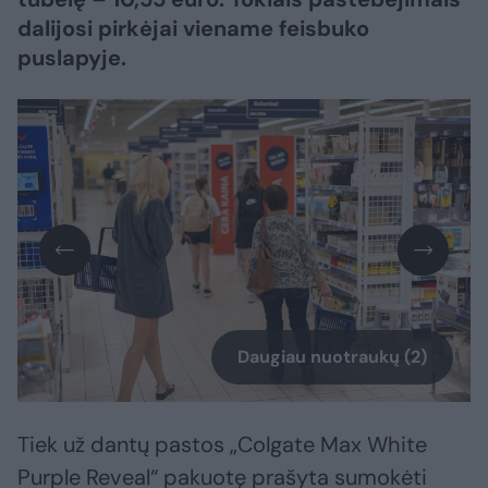
dalijosi pirkėjai viename feisbuko
puslapyje.
Daugiau nuotraukų (2)
Tiek už dantų pastos „Colgate Max White
Purple Reveal“ pakuotę prašyta sumokėti