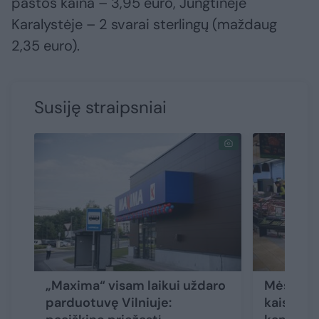
pastos kaina – 3,95 euro, Jungtinėje
Karalystėje – 2 svarai sterlingų (maždaug
2,35 euro).
Susiję straipsniai
„Maxima“ visam laikui uždaro
Mėsėdžių
parduotuvę Vilniuje:
kaista ka