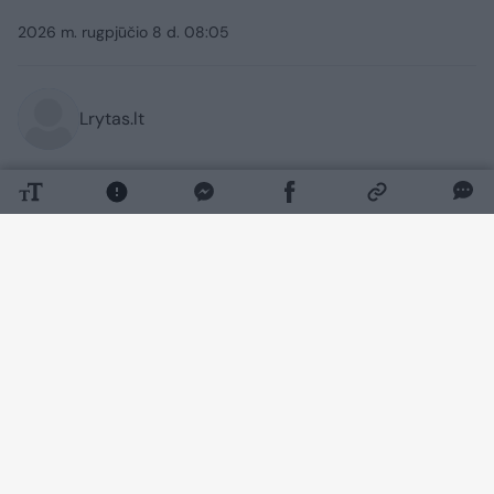
2026 m. rugpjūčio 8 d. 08:05
Lrytas.lt
Lrytas Premium nariams
Jeigu į valstybės biudžetą staiga patektų
visi šešėlyje besisukantys pinigai,
nebereikėtų sukti galvos, kur rasti
papildomų lėšų keliams ar kultūrai. Tuo
įsitikinę finansinius nusikaltimus tiriantys
pareigūnai, kuriuos stebina ne tik aferistų
gudrybės.