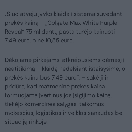
„Šiuo atveju įvyko klaida į sistemą suvedant
prekės kainą – „Colgate Max White Purple
Reveal“ 75 ml dantų pasta turėjo kainuoti
7,49 euro, o ne 10,55 euro.
Dėkojame pirkėjams, atkreipusiems dėmesį į
neatitikimą – klaidą nedelsiant ištaisysime, o
prekės kaina bus 7,49 euro“, – sakė ji ir
pridūrė, kad mažmeninė prekės kaina
formuojama įvertinus jos įsigijimo kainą,
tiekėjo komercines sąlygas, taikomus
mokesčius, logistikos ir veiklos sąnaudas bei
situaciją rinkoje.