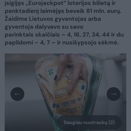
įsigijęs „Eurojackpot“ loterijos bilietą ir
penktadienį laimėjęs beveik 81 mln. eurų.
Žaidime Lietuvos gyventojas arba
gyventoja dalyvavo su savo
parinktais skaičiais – 4, 16, 27, 34, 44 ir du
papildomi – 4, 7 – ir nusišypsojo sėkmė.
Daugiau nuotraukų (2)