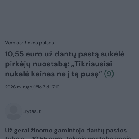
Verslas
Rinkos pulsas
10,55 euro už dantų pastą sukėlė
pirkėjų nuostabą: „Tikriausiai
nukalė kainas ne į tą pusę“
(9)
2026 m. rugpjūčio 7 d. 17:19
Lrytas.lt
Už gerai žinomo gamintojo dantų pastos
tūbelę – 10,55 euro. Tokiais pastebėjimais