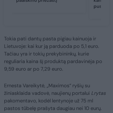
paaiškino priežastį
kam ruoš
pusmetį
Tokia pati dantų pasta pigiau kainuoja ir
Lietuvoje: kai kur ją parduoda po 5,1 euro.
Tačiau yra ir tokių prekybininkų, kurie
reguliaria kaina šį produktą pardavinėja po
9,59 euro ar po 7,29 euro.
Ernesta Vareikytė, „Maximos“ ryšių su
žiniasklaida vadovė, naujienų portalui
Lrytas
pakomentavo, kodėl lentynoje už 75 ml
pastos tūbelę prašyta daugiau nei 10 eurų.