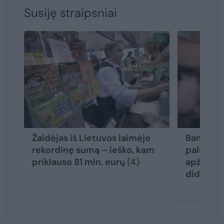
Susiję straipsniai
Žaidėjas iš Lietuvos laimėjo
Bankai p
rekordinę sumą – ieško, kam
palūkanas
priklauso 81 mln. eurų
(4)
apžvelgė
didžiaus