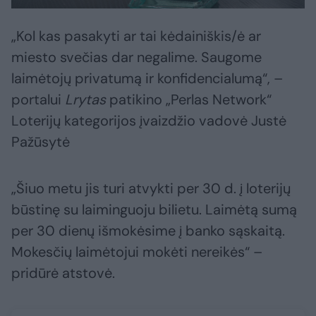
„Kol kas pasakyti ar tai kėdainiškis/ė ar
miesto svečias dar negalime. Saugome
laimėtojų privatumą ir konfidencialumą“, –
portalui
Lrytas
patikino „Perlas Network“
Loterijų kategorijos įvaizdžio vadovė Justė
Pažūsytė
„Šiuo metu jis turi atvykti per 30 d. į loterijų
būstinę su laiminguoju bilietu. Laimėtą sumą
per 30 dienų išmokėsime į banko sąskaitą.
Mokesčių laimėtojui mokėti nereikės“ –
pridūrė atstovė.