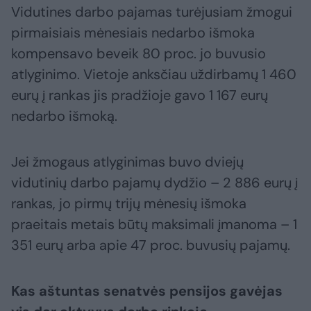
Vidutines darbo pajamas turėjusiam žmogui
pirmaisiais mėnesiais nedarbo išmoka
kompensavo beveik 80 proc. jo buvusio
atlyginimo. Vietoje anksčiau uždirbamų 1 460
eurų į rankas jis pradžioje gavo 1 167 eurų
nedarbo išmoką.
Jei žmogaus atlyginimas buvo dviejų
vidutinių darbo pajamų dydžio – 2 886 eurų į
rankas, jo pirmų trijų mėnesių išmoka
praeitais metais būtų maksimali įmanoma – 1
351 eurų arba apie 47 proc. buvusių pajamų.
Kas aštuntas senatvės pensijos gavėjas