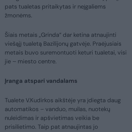
pats tualetas pritaikytas ir neįgaliems
žmonėms.
Šiais metais „Grinda“ dar ketina atnaujinti
viešąjį tualetą Bazilijonų gatvėje. Praėjusiais
metais buvo suremontuoti keturi tualetai, visi
jie – miesto centre.
Įranga atspari vandalams
Tualete V.Kudirkos aikštėje yra įdiegta daug
automatikos – vanduo, muilas, nuotekų
nuleidimas ir apšvietimas veikia be
prisilietimo. Taip pat atnaujintas jo