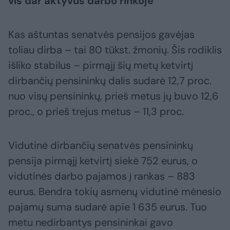
vis dar aktyvus darbo rinkoje
Kas aštuntas senatvės pensijos gavėjas
toliau dirba – tai 80 tūkst. žmonių. Šis rodiklis
išliko stabilus – pirmąjį šių metų ketvirtį
dirbančių pensininkų dalis sudarė 12,7 proc.
nuo visų pensininkų, prieš metus jų buvo 12,6
proc., o prieš trejus metus – 11,3 proc.
Vidutinė dirbančių senatvės pensininkų
pensija pirmąjį ketvirtį siekė 752 eurus, o
vidutinės darbo pajamos į rankas – 883
eurus. Bendra tokių asmenų vidutinė mėnesio
pajamų suma sudarė apie 1 635 eurus. Tuo
metu nedirbantys pensininkai gavo