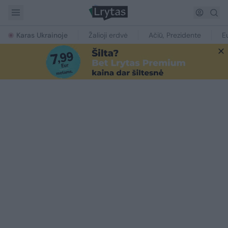
Karas Ukrainoje
Žalioji erdvė
Ačiū, Prezidente
E