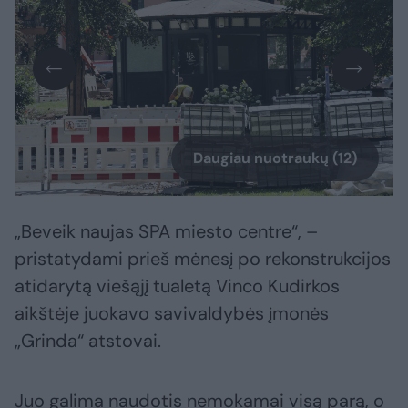
Daugiau nuotraukų (12)
„Beveik naujas SPA miesto centre“, –
pristatydami prieš mėnesį po rekonstrukcijos
atidarytą viešąjį tualetą Vinco Kudirkos
aikštėje juokavo savivaldybės įmonės
„Grinda“ atstovai.
Juo galima naudotis nemokamai visą parą, o