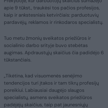
Prekyboje, kur darbuotojų skaičius sumažėjo
apie 9 tūkst., traukėsi tos pačios profesijos,
kaip ir ankstesniais ketvirčiais: parduotuvių
pardavėjų, reklamos ir rinkodaros specialistų.
Tuo metu žmonių sveikatos priežiūros ir
socialinio darbo srityje buvo stebėtas
augimas. Apdraustųjų skaičius čia padidėjo 6
tūkstančiais.
„Tikėtina, kad visuomenės senėjimo
tendencijos turi įtakos ir tam tikrų profesijų
poreikiui. Labiausiai daugėjo slaugos
specialistų, asmens sveikatos priežiūros
padėjėjų skaičius, taip pat jaunesniųjų