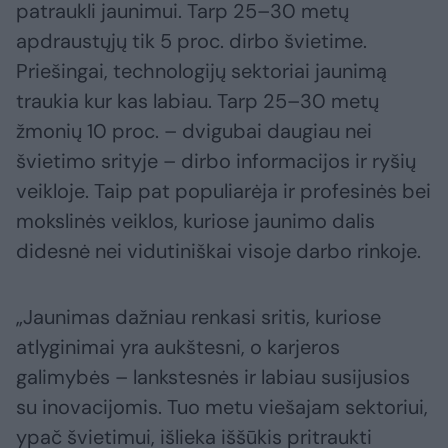
patraukli jaunimui. Tarp 25–30 metų
apdraustųjų tik 5 proc. dirbo švietime.
Priešingai, technologijų sektoriai jaunimą
traukia kur kas labiau. Tarp 25–30 metų
žmonių 10 proc. – dvigubai daugiau nei
švietimo srityje – dirbo informacijos ir ryšių
veikloje. Taip pat populiarėja ir profesinės bei
mokslinės veiklos, kuriose jaunimo dalis
didesnė nei vidutiniškai visoje darbo rinkoje.
„Jaunimas dažniau renkasi sritis, kuriose
atlyginimai yra aukštesni, o karjeros
galimybės – lankstesnės ir labiau susijusios
su inovacijomis. Tuo metu viešajam sektoriui,
ypač švietimui, išlieka iššūkis pritraukti