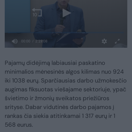
Pajamų didėjimą labiausiai paskatino
minimalios mėnesinės algos kilimas nuo 924
iki 1038 eurų. Sparčiausias darbo užmokesčio
augimas fiksuotas viešajame sektoriuje, ypač
švietimo ir žmonių sveikatos priežiūros
srityse. Dabar vidutinės darbo pajamos į
rankas čia siekia atitinkamai 1 317 eurų ir 1
568 eurus.