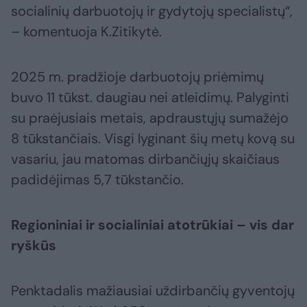
socialinių darbuotojų ir gydytojų specialistų“,
– komentuoja K.Zitikytė.
2025 m. pradžioje darbuotojų priėmimų
buvo 11 tūkst. daugiau nei atleidimų. Palyginti
su praėjusiais metais, apdraustųjų sumažėjo
8 tūkstančiais. Visgi lyginant šių metų kovą su
vasariu, jau matomas dirbančiųjų skaičiaus
padidėjimas 5,7 tūkstančio.
Regioniniai ir socialiniai atotrūkiai – vis dar
ryškūs
Penktadalis mažiausiai uždirbančių gyventojų