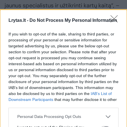
jaunus specialistus ir užtikrinti kartų kaitą“, –
pabrėžia „Sodros“ analitikė.
Lrytas.lt -
Do Not Process My Personal Information
Daugiau jaunimo gavo nedarbo išmoką
If you wish to opt-out of the sale, sharing to third parties, or
processing of your personal or sensitive information for
targeted advertising by us, please use the below opt-out
Jauniausiųjų rinkos dalyvių grupėje labiausiai
section to confirm your selection. Please note that after your
opt-out request is processed you may continue seeing
padaugėjo nedarbo išmokos gavėjų. Žmonių
interest-based ads based on personal information utilized by
iki 25 metų grupėje šimtui apdraustųjų teko
us or personal information disclosed to third parties prior to
14 nedarbo išmokos gavėjų. Tuo metu 41–50
your opt-out. You may separately opt-out of the further
disclosure of your personal information by third parties on the
amžiaus grupėje šimtui apdraustųjų tenka 6
IAB’s list of downstream participants. This information may
nedarbo išmokos gavėjai, virš 60 metų – 7
also be disclosed by us to third parties on the
IAB’s List of
Downstream Participants
that may further disclose it to other
nedarbo išmokos gavėjai tarp šimto
third parties.
dirbančiųjų.
Personal Data Processing Opt Outs