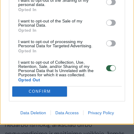
I want to opt-out of the Sharing of my
personal data.
Opted In
I want to opt-out of the Sale of my
Personal Data.
Opted In
I want to opt-out of processing my
Personal Data for Targeted Advertising.
Opted In
I want to opt-out of Collection, Use,
Retention, Sale, and/or Sharing of my
Daugiau nuotraukų (3)
Personal Data that Is Unrelated with the
Purposes for which it was collected.
Opted Out
K.Zitikytė.
CONFIRM
D.Labučio/ELTA nuotr.
Data Deletion
Data Access
Privacy Policy
Žmonės, kurie pirmąjį metų ketvirtį gavo
nedarbo išmoką, anksčiau dirbo
apgyvendinimo ir maitinimo veikloje, žemės