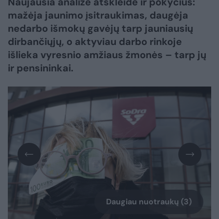
Naujausia analizė atskleidė ir pokyčius:
mažėja jaunimo įsitraukimas, daugėja
nedarbo išmokų gavėjų tarp jauniausių
dirbančiųjų, o aktyviau darbo rinkoje
išlieka vyresnio amžiaus žmonės – tarp jų
ir pensininkai.
Daugiau nuotraukų (3)