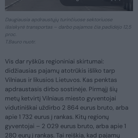
Daugiausia apdraustųjų turinčiuose sektoriuose
išsiskyrė transportas – darbo pajamos čia padidėjo 12,5
proc.
T.Bauro nuotr.
Vis dar ryškūs regioniniai skirtumai:
didžiausias pajamų atotrūkis išliko tarp
Vilniaus ir likusios Lietuvos. Kas penktas
apdraustasis dirbo sostinėje. Pirmąjį šių
metų ketvirtį Vilniaus miesto gyventojai
vidutiniškai uždirbo 2 864 eurus bruto, arba
apie 1 732 eurus į rankas. Kitų regionų
gyventojai – 2 029 eurus bruto, arba apie 1
280 eurų į rankas. Tai reiškia, kad pajamų