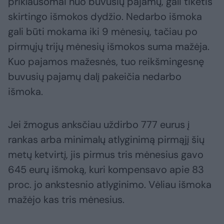
priklausomai nuo buvusių pajamų, gali tikėtis
skirtingo išmokos dydžio. Nedarbo išmoka
gali būti mokama iki 9 mėnesių, tačiau po
pirmųjų trijų mėnesių išmokos suma mažėja.
Kuo pajamos mažesnės, tuo reikšmingesnę
buvusių pajamų dalį pakeičia nedarbo
išmoka.
Jei žmogus anksčiau uždirbo 777 eurus į
rankas arba minimalų atlyginimą pirmąjį šių
metų ketvirtį, jis pirmus tris mėnesius gavo
645 eurų išmoką, kuri kompensavo apie 83
proc. jo ankstesnio atlyginimo. Vėliau išmoka
mažėjo kas tris mėnesius.