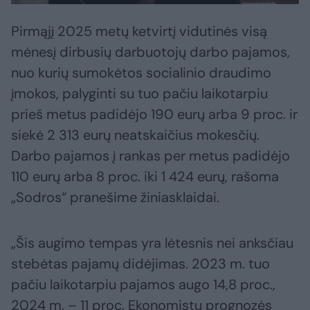
Pirmąjį 2025 metų ketvirtį vidutinės visą
mėnesį dirbusių darbuotojų darbo pajamos,
nuo kurių sumokėtos socialinio draudimo
įmokos, palyginti su tuo pačiu laikotarpiu
prieš metus padidėjo 190 eurų arba 9 proc. ir
siekė 2 313 eurų neatskaičius mokesčių.
Darbo pajamos į rankas per metus padidėjo
110 eurų arba 8 proc. iki 1 424 eurų, rašoma
„Sodros“ pranešime žiniasklaidai.
„Šis augimo tempas yra lėtesnis nei anksčiau
stebėtas pajamų didėjimas. 2023 m. tuo
pačiu laikotarpiu pajamos augo 14,8 proc.,
2024 m. – 11 proc. Ekonomistų prognozės