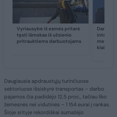
Vyriausybė iš esmės pritarė
Darbus p
tęsti išmokas iš užsienio
intelektu
pritrauktiems darbuotojams
metų sup
klaidą
(1)
Daugiausia apdraustųjų turinčiuose
sektoriuose išsiskyrė transportas – darbo
pajamos čia padidėjo 12,5 proc., tačiau liko
žemesnės nei vidutinės – 1 154 eurai į rankas.
Šioje srityje rekordiškai sumažėjo