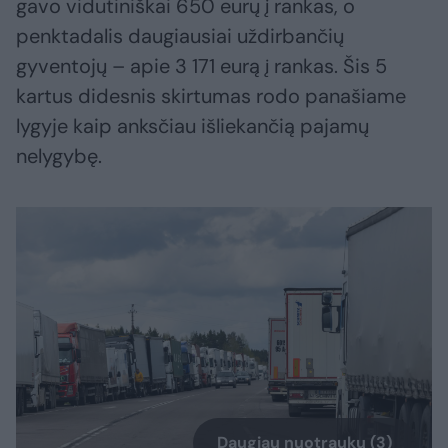
gavo vidutiniškai 650 eurų į rankas, o
penktadalis daugiausiai uždirbančių
gyventojų – apie 3 171 eurą į rankas. Šis 5
kartus didesnis skirtumas rodo panašiame
lygyje kaip anksčiau išliekančią pajamų
nelygybę.
Daugiau nuotraukų (3)