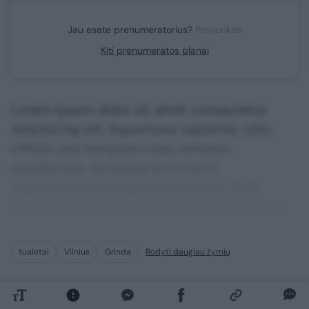
Jau esate prenumeratorius?
Prisijunkite
Kiti prenumeratos planai
Lorem ipsum dolor sit amet consectetur
adipisicing elit. Asperiores sapiente, odio
officiis sed tempore vitae veritatis
repellendus, ad saepe architecto
repudiandae corrupti sit non error illum
consequuntur adipisci dignissimos maxime.
tualetai
Vilnius
Grinda
Rodyti daugiau žymių