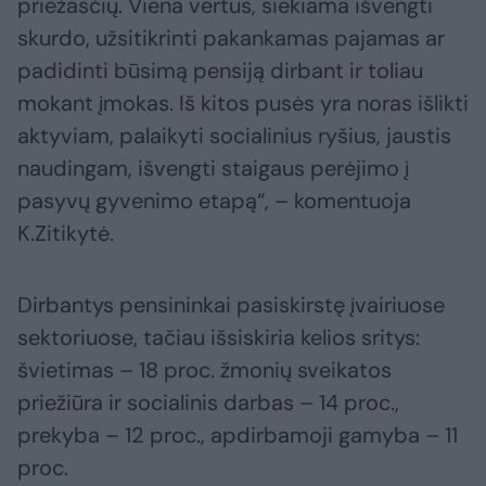
priežasčių. Viena vertus, siekiama išvengti
skurdo, užsitikrinti pakankamas pajamas ar
padidinti būsimą pensiją dirbant ir toliau
mokant įmokas. Iš kitos pusės yra noras išlikti
aktyviam, palaikyti socialinius ryšius, jaustis
naudingam, išvengti staigaus perėjimo į
pasyvų gyvenimo etapą“, – komentuoja
K.Zitikytė.
Dirbantys pensininkai pasiskirstę įvairiuose
sektoriuose, tačiau išsiskiria kelios sritys:
švietimas – 18 proc. žmonių sveikatos
priežiūra ir socialinis darbas – 14 proc.,
prekyba – 12 proc., apdirbamoji gamyba – 11
proc.