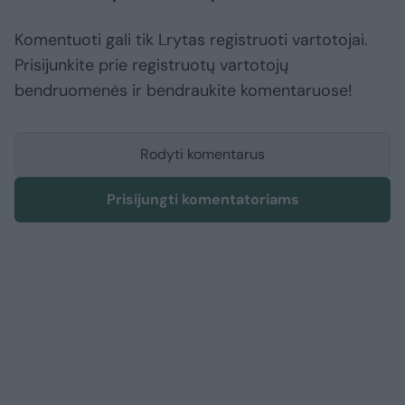
Komentuoti gali tik Lrytas registruoti vartotojai.
Prisijunkite prie registruotų vartotojų
bendruomenės ir bendraukite komentaruose!
Rodyti komentarus
Prisijungti komentatoriams