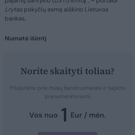
pajamų santykio (DSTI) limitą“, – portalui
Lrytas
pokyčių esmę aiškino Lietuvos
bankas.
Numatė išimtį
Norite skaityti toliau?
Prisijunkite prie mūsų bendruomenės ir tapkite
prenumeratoriumi
1
Vos nuo
Eur / mėn.