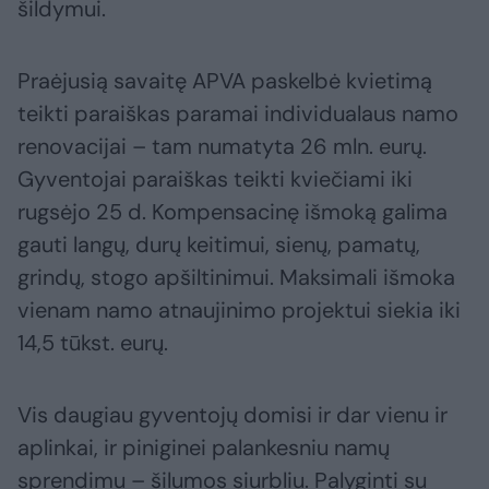
šildymui.
Praėjusią savaitę APVA paskelbė kvietimą
teikti paraiškas paramai individualaus namo
renovacijai – tam numatyta 26 mln. eurų.
Gyventojai paraiškas teikti kviečiami iki
rugsėjo 25 d. Kompensacinę išmoką galima
gauti langų, durų keitimui, sienų, pamatų,
grindų, stogo apšiltinimui. Maksimali išmoka
vienam namo atnaujinimo projektui siekia iki
14,5 tūkst. eurų.
Vis daugiau gyventojų domisi ir dar vienu ir
aplinkai, ir piniginei palankesniu namų
sprendimu – šilumos siurbliu. Palyginti su