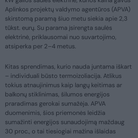
kW galios saulės elektrinė, kurios kaina gavus
Aplinkos projektų valdymo agentūros (APVA)
skirstomą paramą šiuo metu siekia apie 2,3
tūkst. eurų. Su parama įsirengta saulės
elektrinė, priklausomai nuo suvartojimo,
atsiperka per 2–4 metus.
Kitas sprendimas, kurio nauda juntama iškart
– individuali būsto termoizoliacija. Atlikus
tokius atnaujinimus kaip langų keitimas ar
balkonų stiklinimas, šilumos energijos
praradimas gerokai sumažėja. APVA
duomenimis, šios priemonės leidžia
sumažinti energijos sunaudojimą maždaug
30 proc., o tai tiesiogiai mažina išlaidas