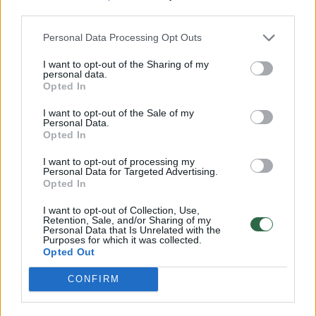
third parties.
visavertė būsto renovacija, kuri per kelis
lygius pagerina viso namo energinę klasę ir
Personal Data Processing Opt Outs
lemia iki 60 proc., o kai kuriais atvejais ir iki
I want to opt-out of the Sharing of my
personal data.
70 proc. mažesnes energijos sąnaudas bei
Opted In
išaugusią turto vertę.
I want to opt-out of the Sale of my
Personal Data.
Opted In
APVA duomenimis vidutiniam 50 kv. m butui
I want to opt-out of processing my
renovacija po valstybės paramos atsieitų
Personal Data for Targeted Advertising.
Opted In
apie 14 tūkst. eurų. Nors daugiabučio
renovacijos kaina vienam butui gerokai viršija
I want to opt-out of Collection, Use,
Retention, Sale, and/or Sharing of my
5 tūkst. eurų ribą, tačiau renovacijai
Personal Data that Is Unrelated with the
Purposes for which it was collected.
apmokėti galima gauti lengvatinę paskolą.
Opted Out
Tokio tipo paskola išduodama 20 metų
CONFIRM
laikotarpiui su fiksuotomis 3 proc.
palūkanomis, kurios galioja visą paskolos