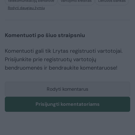
telekomunikacijų bendrovė
vartojimo kreditas
Lietuvos bankas
Rodyti daugiau žymių
Komentuoti po šiuo straipsniu
Komentuoti gali tik Lrytas registruoti vartotojai.
Prisijunkite prie registruotų vartotojų
bendruomenės ir bendraukite komentaruose!
Rodyti komentarus
Prisijungti komentatoriams