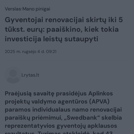
Verslas
Mano pinigai
Gyventojai renovacijai skirtų iki 5
tūkst. eurų: paaiškino, kiek tokia
investicija leistų sutaupyti
2025 m. rugsėjo 4 d. 09:21
Lrytas.lt
Praėjusią savaitę prasidėjus Aplinkos
projektų valdymo agentūros (APVA)
paramos individualaus namo renovacijai
paraiškų priėmimui, „Swedbank“ skelbia
reprezentatyvios gyventojų apklausos
rezultatus. Tyrimas atskleidė, kad 43