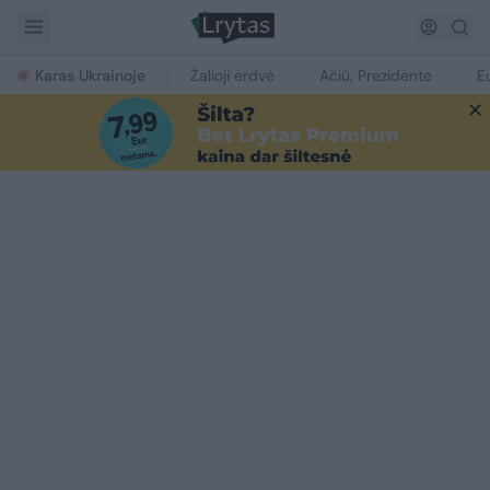
Karas Ukrainoje
Žalioji erdvė
Ačiū, Prezidente
E