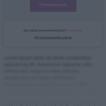
Prenumeruoti
Jau esate prenumeratorius?
Prisijunkite
Kiti prenumeratos planai
Lorem ipsum dolor sit amet consectetur
adipisicing elit. Asperiores sapiente, odio
officiis sed tempore vitae veritatis
repellendus, ad saepe architecto
repudiandae corrupti sit non error illum
consequuntur adipisci dignissimos maxime.