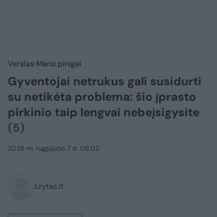
Verslas
Mano pinigai
Gyventojai netrukus gali susidurti
su netikėta problema: šio įprasto
pirkinio taip lengvai nebeįsigysite
(5)
2026 m. rugpjūčio 7 d. 06:02
Lrytas.lt