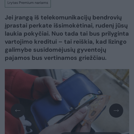
Lrytas Premium nariams
Jei įrangą iš telekomunikacijų bendrovių
įprastai perkate išsimokėtinai, rudenį jūsų
laukia pokyčiai. Nuo tada tai bus prilyginta
vartojimo kreditui – tai reiškia, kad lizingo
galimybe susidomėjusių gyventojų
pajamos bus vertinamos griežčiau.