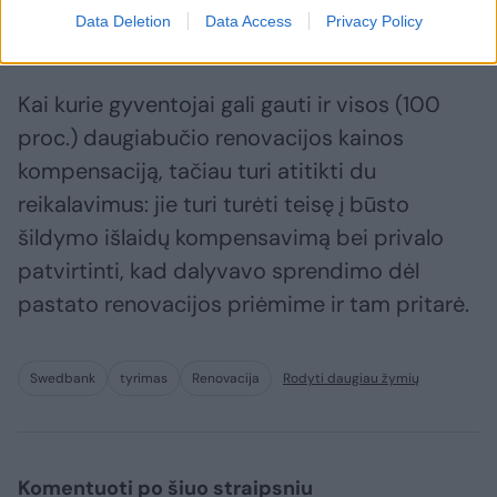
Data Deletion
Data Access
Privacy Policy
laikotarpį.
Kai kurie gyventojai gali gauti ir visos (100
proc.) daugiabučio renovacijos kainos
kompensaciją, tačiau turi atitikti du
reikalavimus: jie turi turėti teisę į būsto
šildymo išlaidų kompensavimą bei privalo
patvirtinti, kad dalyvavo sprendimo dėl
pastato renovacijos priėmime ir tam pritarė.
Swedbank
tyrimas
Renovacija
Rodyti daugiau žymių
Komentuoti po šiuo straipsniu