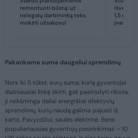
Svarbu planuojantiems
Studentų
remontuoti būstą: už
išvertė 
nelegalų darbininką teks
1,5 metų
mokėti užsakovui
įnašui ir
Pakankama suma daugeliui sprendimų
Nors iki 5 tūkst. eurų suma, kurią gyventojai
dažniausiai linkę skirti, gali pasirodyti ribota,
ji reikšminga daliai energiškai efektyvių
sprendimų, kurių naudą galima pajusti iš
karto. Pavyzdžiui, saulės elektrinė. Bene
populiariausias gyventojų pasirinkimas – 10