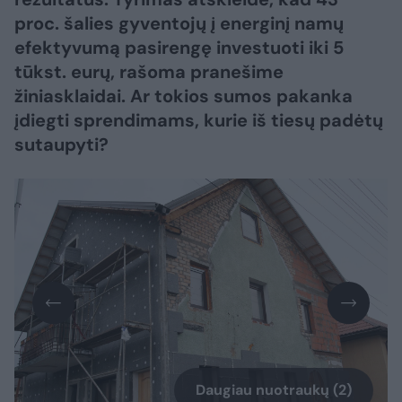
proc. šalies gyventojų į energinį namų
efektyvumą pasirengę investuoti iki 5
tūkst. eurų, rašoma pranešime
žiniasklaidai. Ar tokios sumos pakanka
įdiegti sprendimams, kurie iš tiesų padėtų
sutaupyti?
Daugiau nuotraukų (2)