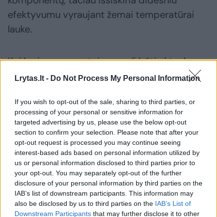
komponentų, tačiau išsiskiria didesniu
efektyvumu vyraujant žemai temperatūrai
lauke.
Kai kuriems gyventojams gali būti aktualu,
kad šilumos siurbliams taip pat taikoma iki
Lrytas.lt -
Do Not Process My Personal Information
50 proc. jų įsigijimo kainos siekianti
If you wish to opt-out of the sale, sharing to third parties, or
valstybės parama, kai keičiamas senas
processing of your personal or sensitive information for
neefektyvus šildymo būdas, pavyzdžiui, kieto
targeted advertising by us, please use the below opt-out
kuro ar granulinis katilas.
section to confirm your selection. Please note that after your
opt-out request is processed you may continue seeing
interest-based ads based on personal information utilized by
us or personal information disclosed to third parties prior to
Labiausiai sąnaudas sumažina visapusė
your opt-out. You may separately opt-out of the further
renovacija
disclosure of your personal information by third parties on the
IAB’s list of downstream participants. This information may
also be disclosed by us to third parties on the
IAB’s List of
Dar didesnį ilgalaikį sutaupymą užtikrina
Downstream Participants
that may further disclose it to other