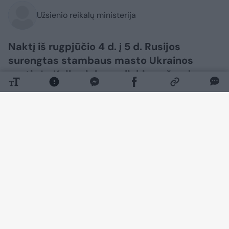
Užsienio reikalų ministerija
Naktį iš rugpjūčio 4 d. į 5 d. Rusijos
surengtas stambaus masto Ukrainos
sostinės Kyjivo ir jo apylinkių apšaudymas
nusinešė mažiausiai 17 civilių gyventojų
gyvybių, dar kelios dešimtys žmonių
sužeista.