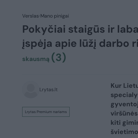
Verslas
Mano pinigai
Pokyčiai staigūs ir lab
įspėja apie lūžį darbo 
(3)
skausmą
Kur Lietu
Lrytas.lt
specialy
gyventoj
viršūnėse
Lrytas Premium nariams
kiti gimi
švietimo