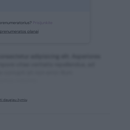
prenumeratorius?
Prisijunkite
i prenumeratos planai
nsectetur adipisicing elit. Asperiores
mpore vitae veritatis repellendus, ad
corrupti sit non error illum
ssimos maxime.
ti daugiau žymių