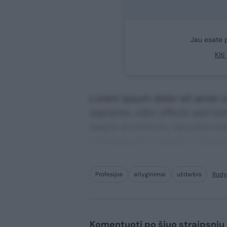
Jau esate 
Kit
Lorem ipsum dolor sit amet co
sapiente, odio officiis sed te
saepe architecto repudiandae 
consequuntur adipisci digni
Profesijos
atlyginimai
uždarbis
Rody
Komentuoti po šiuo straipsniu