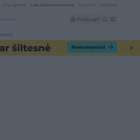
TV programa
Laikraščio prenumerata
Lrytas EN
Kontaktai
Premium
Prisijungti
lbimai