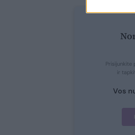
Nor
Prisijunkit
ir tapk
Vos n