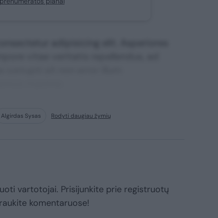
i prenumeratos planai
nsectetur adipisicing elit. Asperiores
mpore vitae veritatis repellendus, ad
corrupti sit non error illum
ssimos maxime.
Algirdas Sysas
Rodyti daugiau žymių
oti vartotojai. Prisijunkite prie registruotų
raukite komentaruose!