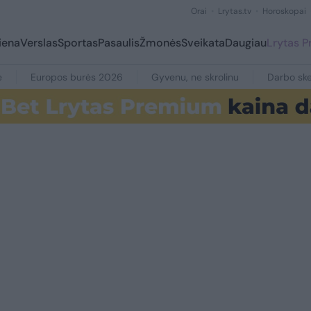
Orai
Lrytas.tv
Horoskopai
iena
Verslas
Sportas
Pasaulis
Žmonės
Sveikata
Daugiau
Lrytas 
e
Europos burės 2026
Gyvenu, ne skrolinu
Darbo ske