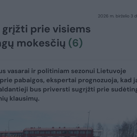
2026 m. birželio 3 d.
 grįžti prie visiems
ngų mokesčių
(6)
us vasarai ir politiniam sezonui Lietuvoje
 prie pabaigos, ekspertai prognozuoja, kad j
aldantieji bus priversti sugrįžti prie sudėtin
ių klausimų.