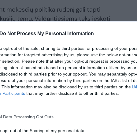
t mokesčių politika rudenį gali tapti
skusijų temų. Valdantiesiems teks ieškoti
 biudžeto pajamų poreikio, augančių
Do Not Process My Personal Information
ms tenkančios mokestinės naštos.
to opt-out of the sale, sharing to third parties, or processing of your per
formation for targeted advertising by us, please use the below opt-out s
r selection. Please note that after your opt-out request is processed y
eing interest-based ads based on personal information utilized by us or
disclosed to third parties prior to your opt-out. You may separately opt-
iskirstys. Nors oficialių atostogų Seimo
losure of your personal information by third parties on the IAB’s list of
sarą svarbūs sprendimai nepriimami. Tačiau
. This information may also be disclosed by us to third parties on the
IA
Participants
that may further disclose it to other third parties.
pestis dėl žiemos šalčių.
l Data Processing Opt Outs
o opt-out of the Sharing of my personal data.