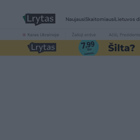
Naujausi
Skaitomiausi
Lietuvos d
Karas Ukrainoje
Žalioji erdvė
Ačiū, Prezident