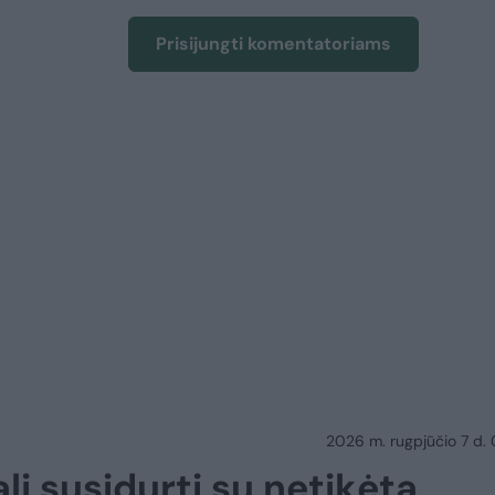
Prisijungti komentatoriams
2026 m. rugpjūčio 7 d.
li susidurti su netikėta