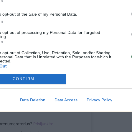
ite skaityti
In
toliau?
o opt-out of the Sale of my Personal Data.
In
e prie mūsų bendruomenės
to opt-out of processing my Personal Data for Targeted
ing.
ite prenumeratoriumi
In
1
o opt-out of Collection, Use, Retention, Sale, and/or Sharing
uo
Eur / mėn.
ersonal Data that Is Unrelated with the Purposes for which it
lected.
Out
CONFIRM
Prenumeruoti
Data Deletion
Data Access
Privacy Policy
prenumeratorius?
Prisijunkite