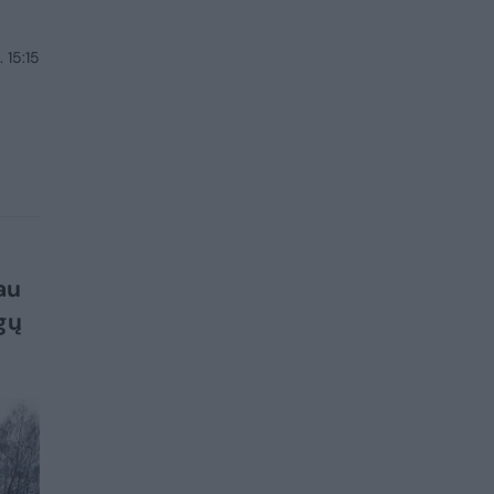
 15:15
au
gų