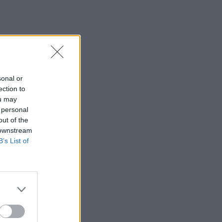
sonal or
ection to
ou may
 personal
out of the
 downstream
B’s List of