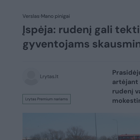
Verslas
Mano pinigai
Įspėja: rudenį gali tekti
gyventojams skausmi
Prasidėj
Lrytas.lt
artėjant
rudenį v
mokestin
Lrytas Premium nariams