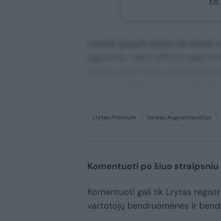
Kit
Lorem ipsum dolor sit amet co
sapiente, odio officiis sed te
saepe architecto repudiandae 
consequuntur adipisci digni
Lrytas Premium
Vaidas Augustinavičius
Komentuoti po šiuo straipsniu
Komentuoti gali tik Lrytas registru
vartotojų bendruomenės ir bend