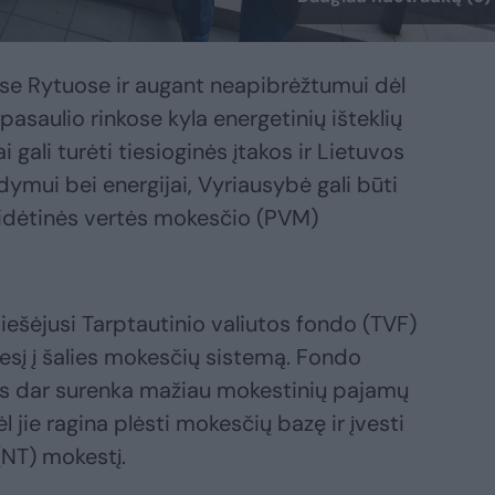
se Rytuose ir augant neapibrėžtumui dėl
asaulio rinkose kyla energetinių išteklių
 gali turėti tiesioginės įtakos ir Lietuvos
ymui bei energijai, Vyriausybė gali būti
pridėtinės vertės mokesčio (PVM)
iešėjusi Tarptautinio valiutos fondo (TVF)
esį į šalies mokesčių sistemą. Fondo
vis dar surenka mažiau mokestinių pajamų
l jie ragina plėsti mokesčių bazę ir įvesti
(NT) mokestį.