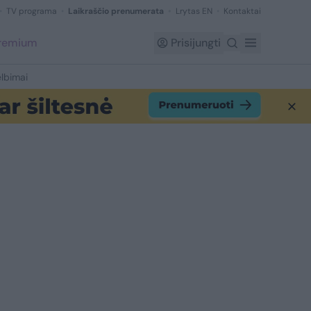
TV programa
Laikraščio prenumerata
Lrytas EN
Kontaktai
Premium
Prisijungti
lbimai