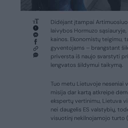
Didėjant įtampai Artimuosiuo
laivybos Hormuzo sąsiauryje, p
kainos. Ekonomistų teigimu, tai
gyventojams – brangstant šild
priversta iš naujo svarstyti 
lengvatos šildymui taikymą.
Tuo metu Lietuvoje neseniai v
misija dar kartą atkreipė dėm
ekspertų vertinimu, Lietuva 
nei daugelis ES valstybių, todė
visuotinį nekilnojamojo turto 