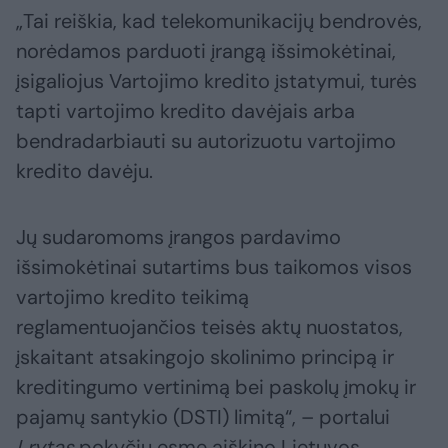
„Tai reiškia, kad telekomunikacijų bendrovės,
norėdamos parduoti įrangą išsimokėtinai,
įsigaliojus Vartojimo kredito įstatymui, turės
tapti vartojimo kredito davėjais arba
bendradarbiauti su autorizuotu vartojimo
kredito davėju.
Jų sudaromoms įrangos pardavimo
išsimokėtinai sutartims bus taikomos visos
vartojimo kredito teikimą
reglamentuojančios teisės aktų nuostatos,
įskaitant atsakingojo skolinimo principą ir
kreditingumo vertinimą bei paskolų įmokų ir
pajamų santykio (DSTI) limitą“, – portalui
Lrytas
pokyčių esmę aiškino Lietuvos