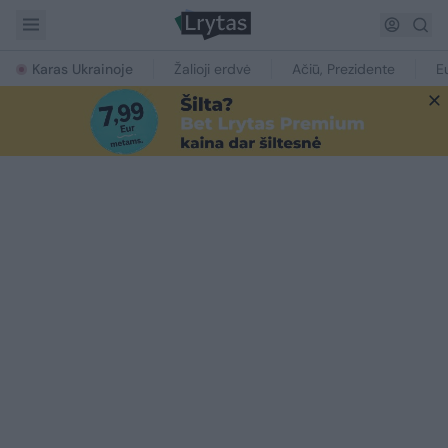
Karas Ukrainoje
Žalioji erdvė
Ačiū, Prezidente
E