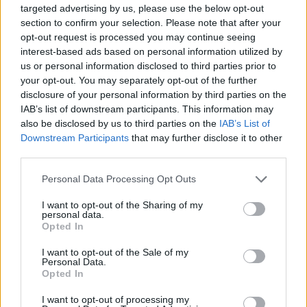
targeted advertising by us, please use the below opt-out
Jei įrangą iš telekomunikacijų bendrovių
section to confirm your selection. Please note that after your
įprastai perkate išsimokėtinai, rudenį jūsų
opt-out request is processed you may continue seeing
laukia pokyčiai. Nuo tada tai bus prilyginta
interest-based ads based on personal information utilized by
us or personal information disclosed to third parties prior to
vartojimo kreditui – tai reiškia, kad lizingo
your opt-out. You may separately opt-out of the further
galimybe susidomėjusių gyventojų
disclosure of your personal information by third parties on the
pajamos bus vertinamos griežčiau.
IAB’s list of downstream participants. This information may
also be disclosed by us to third parties on the
IAB’s List of
Downstream Participants
that may further disclose it to other
third parties.
Personal Data Processing Opt Outs
I want to opt-out of the Sharing of my
personal data.
Opted In
I want to opt-out of the Sale of my
Personal Data.
Opted In
Daugiau nuotraukų (7)
I want to opt-out of processing my