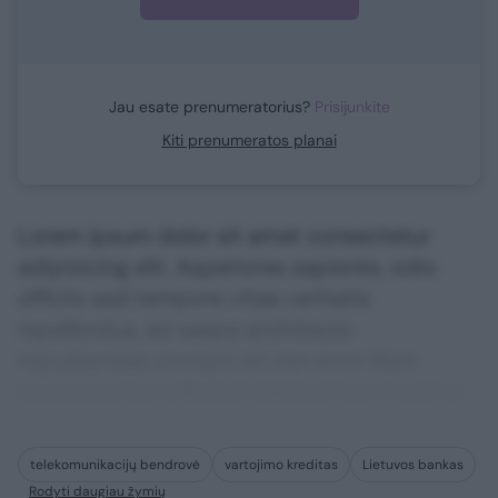
Jau esate prenumeratorius?
Prisijunkite
Kiti prenumeratos planai
Lorem ipsum dolor sit amet consectetur
adipisicing elit. Asperiores sapiente, odio
officiis sed tempore vitae veritatis
repellendus, ad saepe architecto
repudiandae corrupti sit non error illum
consequuntur adipisci dignissimos maxime.
telekomunikacijų bendrovė
vartojimo kreditas
Lietuvos bankas
Rodyti daugiau žymių