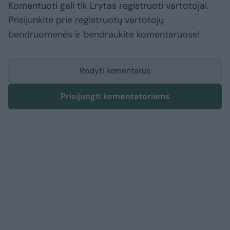
Komentuoti gali tik Lrytas registruoti vartotojai.
Prisijunkite prie registruotų vartotojų
bendruomenės ir bendraukite komentaruose!
Rodyti komentarus
Prisijungti komentatoriams