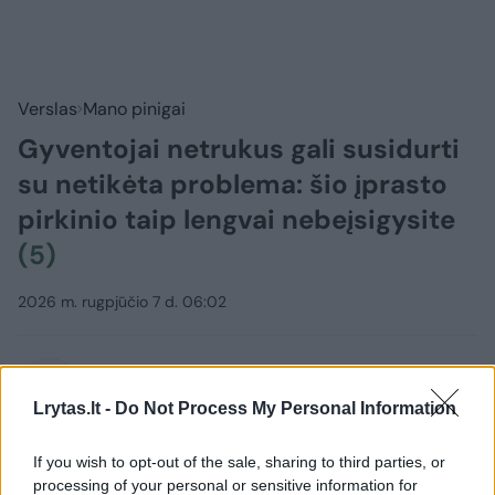
Verslas
Mano pinigai
Gyventojai netrukus gali susidurti
su netikėta problema: šio įprasto
pirkinio taip lengvai nebeįsigysite
(5)
2026 m. rugpjūčio 7 d. 06:02
Lrytas.lt
Lrytas.lt -
Do Not Process My Personal Information
If you wish to opt-out of the sale, sharing to third parties, or
Lrytas Premium nariams
processing of your personal or sensitive information for