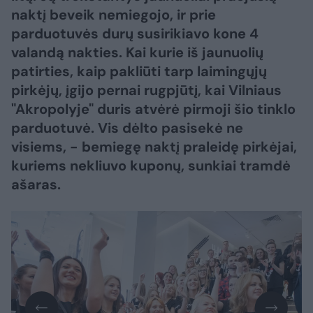
naktį beveik nemiegojo, ir prie
parduotuvės durų susirikiavo kone 4
valandą nakties. Kai kurie iš jaunuolių
patirties, kaip pakliūti tarp laimingųjų
pirkėjų, įgijo pernai rugpjūtį, kai Vilniaus
"Akropolyje" duris atvėrė pirmoji šio tinklo
parduotuvė. Vis dėlto pasisekė ne
visiems, - bemiegę naktį praleidę pirkėjai,
kuriems nekliuvo kuponų, sunkiai tramdė
ašaras.