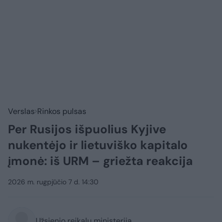
Verslas
Rinkos pulsas
Per Rusijos išpuolius Kyjive
nukentėjo ir lietuviško kapitalo
įmonė: iš URM – griežta reakcija
2026 m. rugpjūčio 7 d. 14:30
Užsienio reikalų ministerija