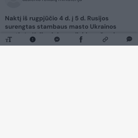
Naktį iš rugpjūčio 4 d. į 5 d. Rusijos
surengtas stambaus masto Ukrainos
sostinės Kyjivo ir jo apylinkių apšaudymas
nusinešė mažiausiai 17 civilių gyventojų
gyvybių, dar kelios dešimtys žmonių
sužeista.