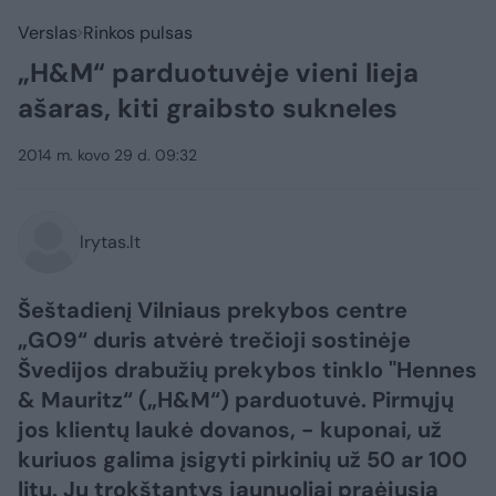
Verslas
Rinkos pulsas
„H&M“ parduotuvėje vieni lieja
ašaras, kiti graibsto sukneles
2014 m. kovo 29 d. 09:32
lrytas.lt
Šeštadienį Vilniaus prekybos centre
„GO9“ duris atvėrė trečioji sostinėje
Švedijos drabužių prekybos tinklo "Hennes
& Mauritz“ („H&M“) parduotuvė. Pirmųjų
jos klientų laukė dovanos, - kuponai, už
kuriuos galima įsigyti pirkinių už 50 ar 100
litų. Jų trokštantys jaunuoliai praėjusią