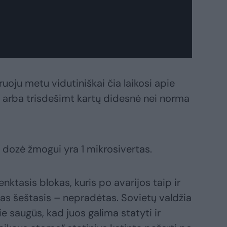
uoju metu vidutiniškai čia laikosi apie
, arba trisdešimt kartų didesnė nei norma
 dozė žmogui yra 1 mikrosivertas.
ktasis blokas, kuris po avarijos taip ir
as šeštasis – nepradėtas. Sovietų valdžia
ie saugūs, kad juos galima statyti ir