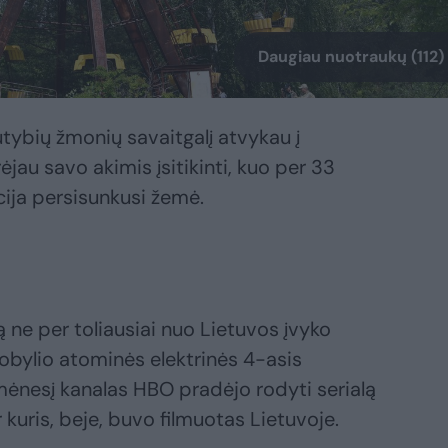
Daugiau nuotraukų (112)
tautybių žmonių savaitgalį atvykau į
jau savo akimis įsitikinti, kuo per 33
acija persisunkusi žemė.
ne per toliausiai nuo Lietuvos įvyko
obylio atominės elektrinės 4-asis
 mėnesį kanalas HBO pradėjo rodyti serialą
ir kuris, beje, buvo filmuotas Lietuvoje.