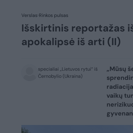
Verslas
Rinkos pulsas
Išskirtinis reportažas 
apokalipsė iš arti (II)
„Mūsų še
specialiai „Lietuvos rytui“ iš
Černobylio (Ukraina)
sprendim
radiacij
vaikų tu
neriziku
gyvenant