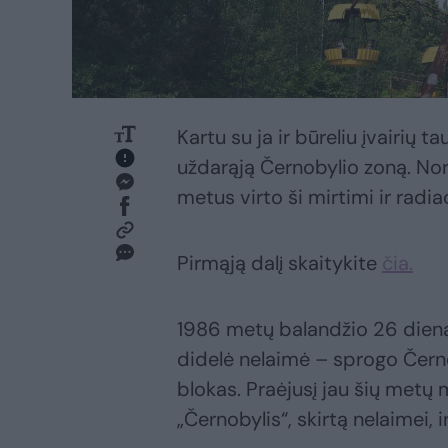
Kartu su ja ir būreliu įvairių 
uždarąją Černobylio zoną. Norė
metus virto ši mirtimi ir radi
Pirmąją dalį skaitykite
čia.
1986 metų balandžio 26 dieną 
didelė nelaimė – sprogo Čern
blokas. Praėjusį jau šių metų
„Černobylis“, skirtą nelaimei, 