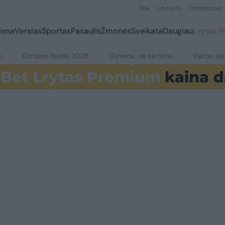
Orai
Lrytas.tv
Horoskopai
iena
Verslas
Sportas
Pasaulis
Žmonės
Sveikata
Daugiau
Lrytas 
e
Europos burės 2026
Gyvenu, ne skrolinu
Darbo ske