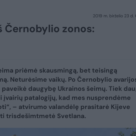
2019 m. birželio 23 d.
iš Černobylio zonos:
ima priėmė skausmingą, bet teisingą
ą. Neturėsime vaikų. Po Černobylio avarijo
a paveikė daugybę Ukrainos šeimų. Tiek dau
ri įvairių patalogijų, kad mes nusprendėme
oti“, – atvirumo valandėlę prasitarė Kijeve
i trisdešimtmetė Svetlana.