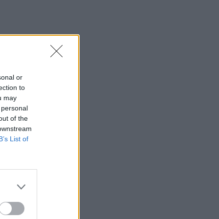
sonal or
ection to
ou may
 personal
out of the
 downstream
B’s List of