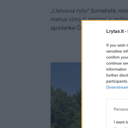
„Lietuvos ryto“ žurnalistė, no
metus virto ši mirtimi ir radi
apsilankė Černobylio zonoje.
Lrytas.lt -
If you wish 
sensitive in
confirm you
continue se
information 
further disc
participants
Downstream 
Persona
I want t