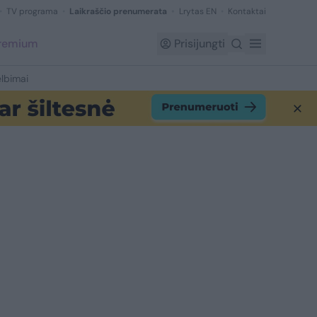
TV programa
Laikraščio prenumerata
Lrytas EN
Kontaktai
Premium
Prisijungti
lbimai