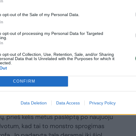
In
o opt-out of the Sale of my Personal Data.
In
to opt-out of processing my Personal Data for Targeted
ing.
In
Daugiau nuotraukų (112)
o opt-out of Collection, Use, Retention, Sale, and/or Sharing
ersonal Data that Is Unrelated with the Purposes for which it
lected.
Out
CONFIRM
Data Deletion
Data Access
Privacy Policy
ių, prieš kelis metus paslėptą po naujuoju
alvotum, kad tai to monstro sprogimas
rofą. Jo padaryta žala deramai iki šiol