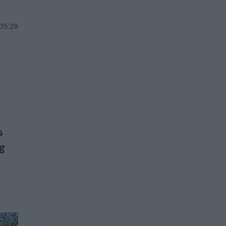
 05:29
s
g