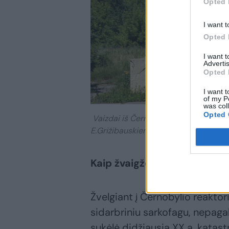
Opted 
I want t
Opted 
I want 
Advertis
Opted 
I want t
of my P
was col
Opted 
Vaizdai iš Černobylio zonos.
E.Grižibauskienės nuotr.
Kaip žvaigždžių danguje
Žvelgiant į Černobylio reaktor
sidarbriniu sarkofagu, nepag
sukėlė didžiausią XX a. katast