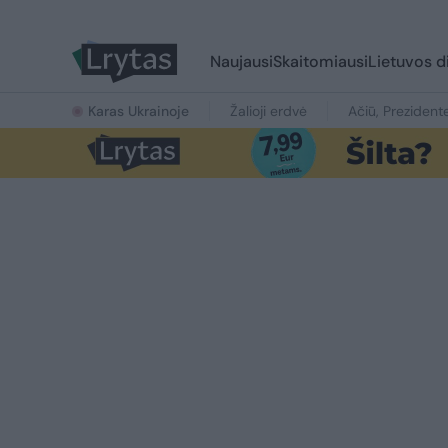
Naujausi
Skaitomiausi
Lietuvos d
Karas Ukrainoje
Žalioji erdvė
Ačiū, Prezident