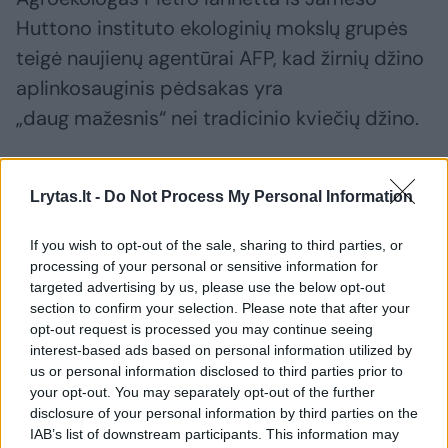
Huttono instituto ekologinių mokslų grupės
teigė naujienų agentūrai AFP, kad žirnių džino
aplinkosauginis pėdsakas yra
„daug mažesnis“ nei tradicinio kviečių džino.
Jis pridūrė, kad 12 iš 14 žirnių džino gamybos
Lrytas.lt -
Do Not Process My Personal Information
rodiklių buvo palankesni aplinkosaugos
atžvilgiu, pradedant klimato pokyčiais,
If you wish to opt-out of the sale, sharing to third parties, or
processing of your personal or sensitive information for
vandens ir oro tarša, ir baigiant iškastinės
targeted advertising by us, please use the below opt-out
energijos suvartojimu.
section to confirm your selection. Please note that after your
opt-out request is processed you may continue seeing
interest-based ads based on personal information utilized by
Tyrimo rezultatai buvo paskelbti praėjusiais
us or personal information disclosed to third parties prior to
your opt-out. You may separately opt-out of the further
metais mokslo žurnale „The Environment
disclosure of your personal information by third parties on the
International“.
IAB’s list of downstream participants. This information may