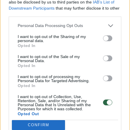
also be disclosed by us to third parties on the
IAB’s List of
Downstream Participants
that may further disclose it to other
Mokslininkai kartu su gamintojais dalyvavo
third parties.
džiovintų išlukštentų žirnių malimo ir
Personal Data Processing Opt Outs
fermentavimo procesuose.
I want to opt-out of the Sharing of my
personal data.
Opted In
Džino anglies pėdsako sumažėjimas
I want to opt-out of the Sale of my
daugiausia pasiekiamas po distiliavimo
Personal Data.
Opted In
etapo likusius likučius panaudojant gyvulių
pašarams.
I want to opt-out of processing my
Personal Data for Targeted Advertising.
Opted In
Mokslininkai teigia, kad žirniai alkoholio
I want to opt-out of Collection, Use,
Retention, Sale, and/or Sharing of my
gamyboje galėtų pakeisti sojų pupeles,
Personal Data that Is Unrelated with the
Purposes for which it was collected.
importuojamas iš Lotynų Amerikos, kur jų
Opted Out
auginimas gyvūnų pašarams skatina miškų
CONFIRM