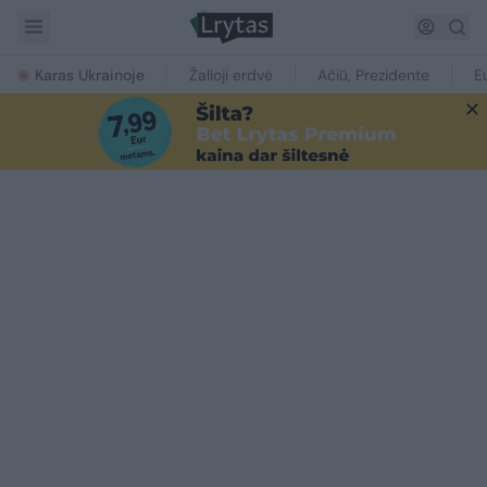
Karas Ukrainoje
Žalioji erdvė
Ačiū, Prezidente
E