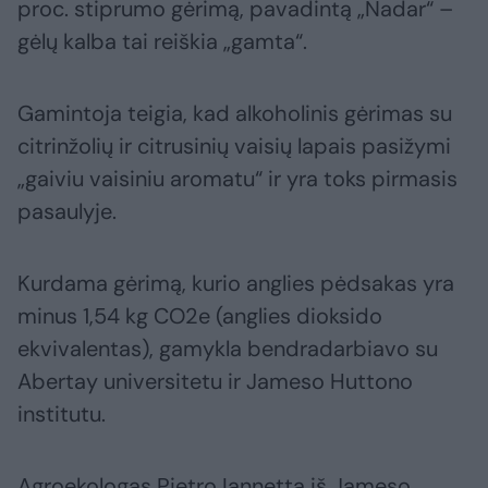
proc. stiprumo gėrimą, pavadintą „Nadar“ –
gėlų kalba tai reiškia „gamta“.
Gamintoja teigia, kad alkoholinis gėrimas su
citrinžolių ir citrusinių vaisių lapais pasižymi
„gaiviu vaisiniu aromatu“ ir yra toks pirmasis
pasaulyje.
Kurdama gėrimą, kurio anglies pėdsakas yra
minus 1,54 kg CO2e (anglies dioksido
ekvivalentas), gamykla bendradarbiavo su
Abertay universitetu ir Jameso Huttono
institutu.
Agroekologas Pietro Iannetta iš Jameso