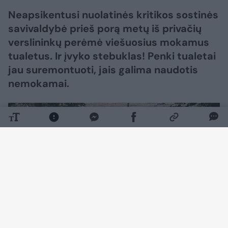
Neapsikentusi nuolatinės kritikos sostinės
savivaldybė prieš porą metų iš privačių
verslininkų perėmė viešuosius mokamus
tualetus. Ir įvyko stebuklas! Penki tualetai
jau suremontuoti, jais galima naudotis
nemokamai.
Daugiau nuotraukų (12)