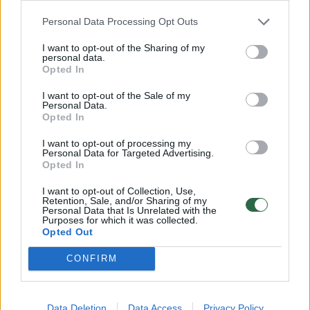
Todėl Lietuva jos nepatvirtino ir siūlo naują.
Personal Data Processing Opt Outs
I want to opt-out of the Sharing of my
personal data.
Opted In
I want to opt-out of the Sale of my
Personal Data.
Opted In
I want to opt-out of processing my
Personal Data for Targeted Advertising.
Opted In
I want to opt-out of Collection, Use,
Retention, Sale, and/or Sharing of my
Personal Data that Is Unrelated with the
Daugiau nuotraukų (3)
Purposes for which it was collected.
Opted Out
CONFIRM
D.Kreivio, teigimu, Lietuva daugiau nei pusantro mėnesio
nemoka už Astravo atominės elektrinės (AE) statybą.
V.Ščiavinsko nuotr.
Data Deletion
Data Access
Privacy Policy