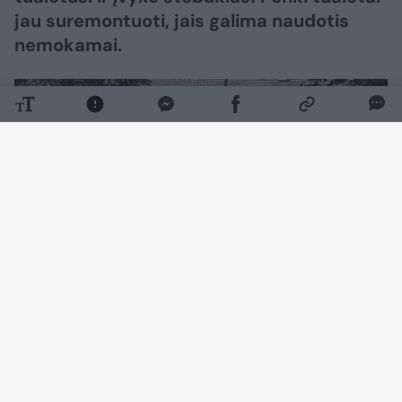
jau suremontuoti, jais galima naudotis
nemokamai.
Daugiau nuotraukų (12)
„Beveik naujas SPA miesto centre“, –
pristatydami prieš mėnesį po rekonstrukcijos