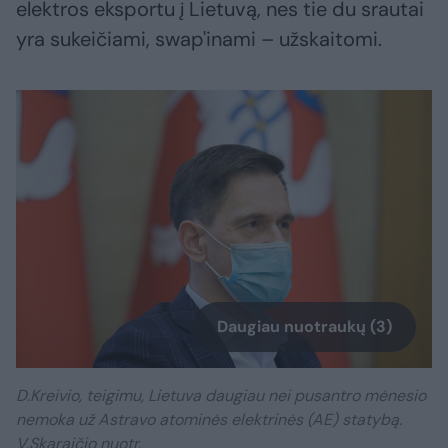
elektros eksportu į Lietuvą, nes tie du srautai
yra sukeičiami, swap'inami – užskaitomi.
Daugiau nuotraukų (3)
D.Kreivio, teigimu, Lietuva daugiau nei pusantro mėnesio
nemoka už Astravo atominės elektrinės (AE) statybą.
V.Skaraičio nuotr.