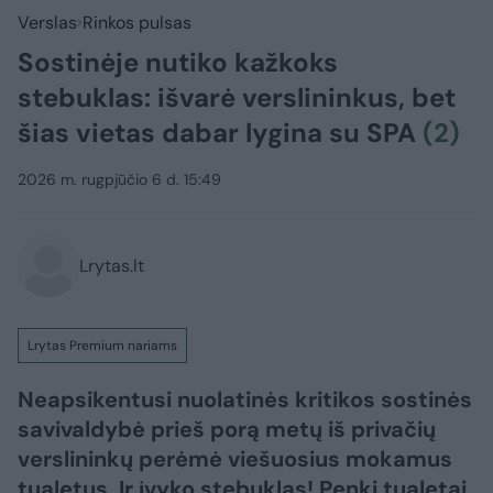
Verslas
Rinkos pulsas
Sostinėje nutiko kažkoks
stebuklas: išvarė verslininkus, bet
šias vietas dabar lygina su SPA
(2)
2026 m. rugpjūčio 6 d. 15:49
Lrytas.lt
Lrytas Premium nariams
Neapsikentusi nuolatinės kritikos sostinės
savivaldybė prieš porą metų iš privačių
verslininkų perėmė viešuosius mokamus
tualetus. Ir įvyko stebuklas! Penki tualetai