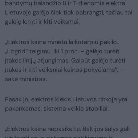
bandymų balandžio 8 ir 11 dienomis elektra
Lietuvoje galėjo šiek tiek pabrangti, tačiau tai
galėję lemti ir kiti veiksmai.
„Elektros kaina minėtu laikotarpiu pakilo,
„Litgrid“ teigimu, iki 1 proc. – galėjo turėti
įtakos linijų atjungimas. Galbūt galėjo turėti
įtakos ir kiti veiksniai kainos pokyčiams“, –
sakė ministras.
Pasak jo, elektros kiekis Lietuvos rinkoje yra
pakankamas, sistema veikia stabiliai.
„Elektros kaina nepasikeitė, Baltijos šalys gali
užtikrinti savo sistemos patikimumą ir