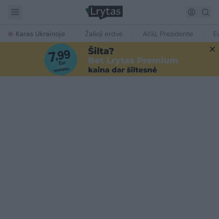
Karas Ukrainoje
Žalioji erdvė
Ačiū, Prezidente
E