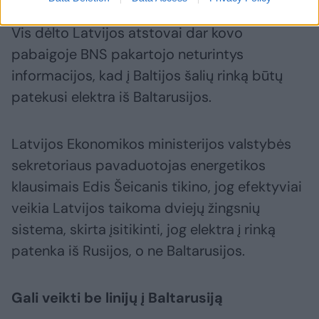
Vis dėlto Latvijos atstovai dar kovo
pabaigoje BNS pakartojo neturintys
informacijos, kad į Baltijos šalių rinką būtų
patekusi elektra iš Baltarusijos.
Latvijos Ekonomikos ministerijos valstybės
sekretoriaus pavaduotojas energetikos
klausimais Edis Šeicanis tikino, jog efektyviai
veikia Latvijos taikoma dviejų žingsnių
sistema, skirta įsitikinti, jog elektra į rinką
patenka iš Rusijos, o ne Baltarusijos.
Gali veikti be linijų į Baltarusiją