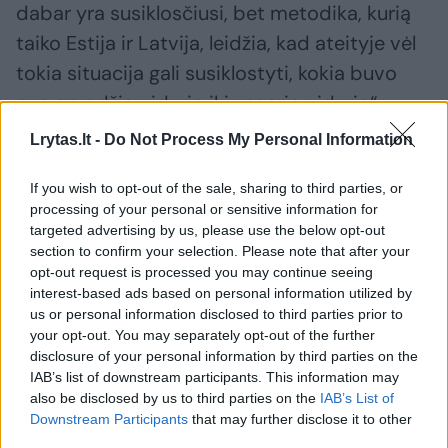
dabar yra susiklosčiusi, bet metodika, kurią
taiko Estija ir Latvija, leidžia, kad ateityje vėl
tokia situacija gali susiklostyti, kokia buvo
nuo gruodžio vidurio iki vasario vidurio“, –
sakė ministras.
Lrytas.lt -
Do Not Process My Personal Information
If you wish to opt-out of the sale, sharing to third parties, or
Lietuva viliasi iki birželio pabaigos sutarti su
processing of your personal or sensitive information for
Latvija ir Estija dėl solidaraus ir veiksmingo
targeted advertising by us, please use the below opt-out
section to confirm your selection. Please note that after your
Astravo AE elektros boikoto.
opt-out request is processed you may continue seeing
interest-based ads based on personal information utilized by
us or personal information disclosed to third parties prior to
Vilnius teigia, kad pernai trijų Baltijos šalių
your opt-out. You may separately opt-out of the further
parengta, tačiau tik Latvijos ir Estijos
disclosure of your personal information by third parties on the
IAB’s list of downstream participants. This information may
vienašališkai patvirtinta prekybos su
also be disclosed by us to third parties on the
IAB’s List of
trečiosiomis šalimis metodika neužkerta kelio
Downstream Participants
that may further disclose it to other
third parties.
baltarusiškai elektrai patekti į Baltijos šalis.