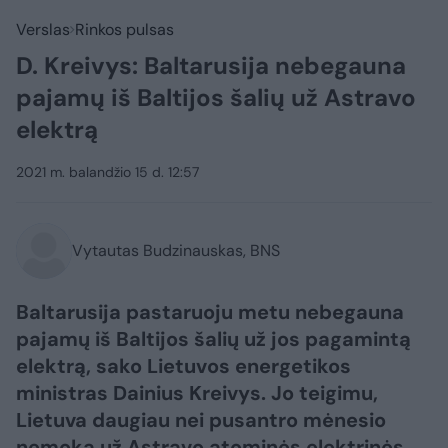
Verslas
Rinkos pulsas
D. Kreivys: Baltarusija nebegauna
pajamų iš Baltijos šalių už Astravo
elektrą
2021 m. balandžio 15 d. 12:57
Vytautas Budzinauskas, BNS
Baltarusija pastaruoju metu nebegauna
pajamų iš Baltijos šalių už jos pagamintą
elektrą, sako Lietuvos energetikos
ministras Dainius Kreivys. Jo teigimu,
Lietuva daugiau nei pusantro mėnesio
nemoka už Astravo atominės elektrinės