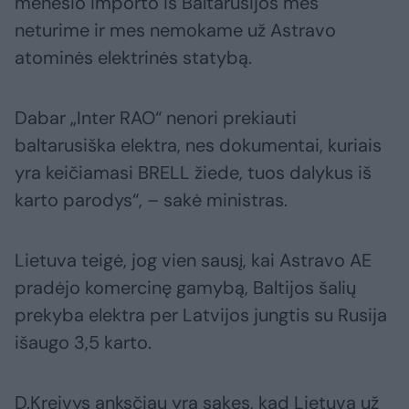
mėnesio importo iš Baltarusijos mes
neturime ir mes nemokame už Astravo
atominės elektrinės statybą.
Dabar „Inter RAO“ nenori prekiauti
baltarusiška elektra, nes dokumentai, kuriais
yra keičiamasi BRELL žiede, tuos dalykus iš
karto parodys“, – sakė ministras.
Lietuva teigė, jog vien sausį, kai Astravo AE
pradėjo komercinę gamybą, Baltijos šalių
prekyba elektra per Latvijos jungtis su Rusija
išaugo 3,5 karto.
D.Kreivys anksčiau yra sakęs, kad Lietuva už