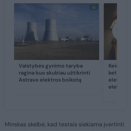
Valstybės gynimo taryba
Keičia tv
ragina kuo skubiau užtikrinti
ketinant
Astravo elektros boikotą
elektros 
elektros
Minskas skelbė, kad testais siekiama įvertinti