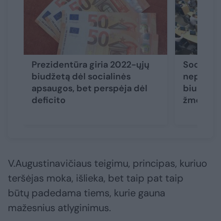
Prezidentūra giria 2022-ųjų
Socialde
biudžetą dėl socialinės
nepalaiky
apsaugos, bet perspėja dėl
biudžetas
deficito
žmonių 
V.Augustinavičiaus teigimu, principas, kuriuo
teršėjas moka, išlieka, bet taip pat taip
būtų padedama tiems, kurie gauna
mažesnius atlyginimus.