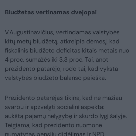
Biudžetas vertinamas dvejopai
V.Augustinavičius, vertindamas valstybės
kitų metų biudžetą, atkreipia dėmesį, kad
fiskalinis biudžeto deficitas kitais metais nuo
4 proc. sumažės iki 3,3 proc. Tai, anot
prezidento patarėjo, rodo tai, kad vyksta
valstybės biudžeto balanso paieška.
Prezidento patarėjas tikina, kad ne mažiau
svarbu ir apžvelgti socialinį aspektą:
aukštą pajamų nelygybę ir skurdo lygį šalyje.
Teigiama, kad prezidento nuomone
numatytas pensijų didėjimas ir NPD