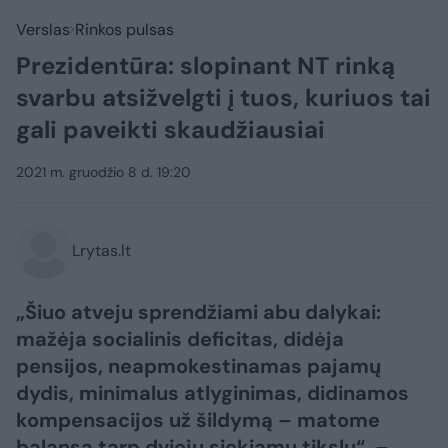
Verslas
Rinkos pulsas
Prezidentūra: slopinant NT rinką
svarbu atsižvelgti į tuos, kuriuos tai
gali paveikti skaudžiausiai
2021 m. gruodžio 8 d. 19:20
Lrytas.lt
„Šiuo atveju sprendžiami abu dalykai:
mažėja socialinis deficitas, didėja
pensijos, neapmokestinamas pajamų
dydis, minimalus atlyginimas, didinamos
kompensacijos už šildymą – matome
balansą tarp dviejų siekiamų tikslų“, –