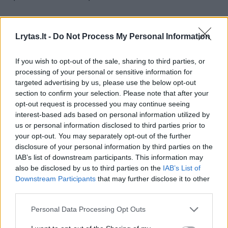
Dėl šio projekto bus vykdoma viešoji
Lrytas.lt -
Do Not Process My Personal Information
konsultacija, o Seimui įstatymo pataisą
prezidentas planuoja pateikti dar šioje
If you wish to opt-out of the sale, sharing to third parties, or
processing of your personal or sensitive information for
sesijoje. Visgi prezidento patarėjas pabrėžia,
targeted advertising by us, please use the below opt-out
kad greičiausiai diskusijos nusikels į
section to confirm your selection. Please note that after your
pavasario sesiją.
opt-out request is processed you may continue seeing
interest-based ads based on personal information utilized by
us or personal information disclosed to third parties prior to
your opt-out. You may separately opt-out of the further
Ieškoma balanso
disclosure of your personal information by third parties on the
IAB’s list of downstream participants. This information may
also be disclosed by us to third parties on the
IAB’s List of
NPD numatomas augimas kitų metų biudžete
Downstream Participants
that may further disclose it to other
turi svarbų aspektą. Kitais metais vidutines
third parties.
pajamas gaunantiems žmonėms jis
Personal Data Processing Opt Outs
nepadidės, o mokesčių našta sumažės tiems,