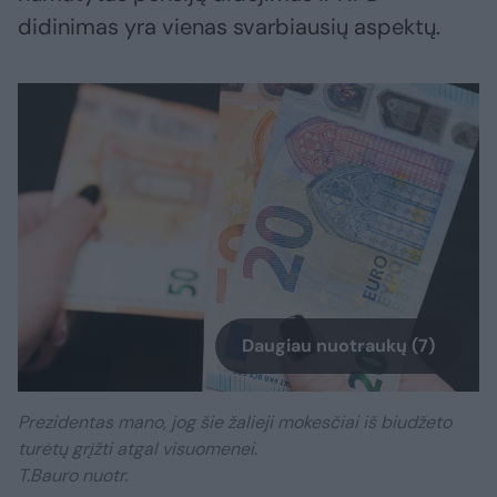
didinimas yra vienas svarbiausių aspektų.
Daugiau nuotraukų (7)
Prezidentas mano, jog šie žalieji mokesčiai iš biudžeto
turėtų grįžti atgal visuomenei.
T.Bauro nuotr.