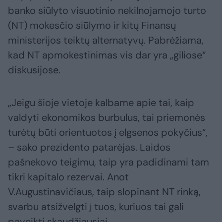
banko siūlyto visuotinio nekilnojamojo turto
(NT) mokesčio siūlymo ir kitų Finansų
ministerijos teiktų alternatyvų. Pabrėžiama,
kad NT apmokestinimas vis dar yra „giliose“
diskusijose.
„Jeigu šioje vietoje kalbame apie tai, kaip
valdyti ekonomikos burbulus, tai priemonės
turėtų būti orientuotos į elgsenos pokyčius“,
– sako prezidento patarėjas. Laidos
pašnekovo teigimu, taip yra padidinami tam
tikri kapitalo rezervai. Anot
V.Augustinavičiaus, taip slopinant NT rinką,
svarbu atsižvelgti į tuos, kuriuos tai gali
paveikti skaudžiausiai.