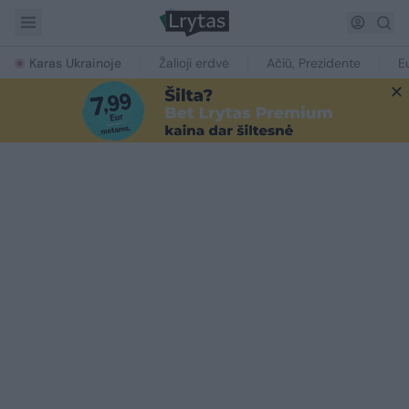
Karas Ukrainoje
Žalioji erdvė
Ačiū, Prezidente
E