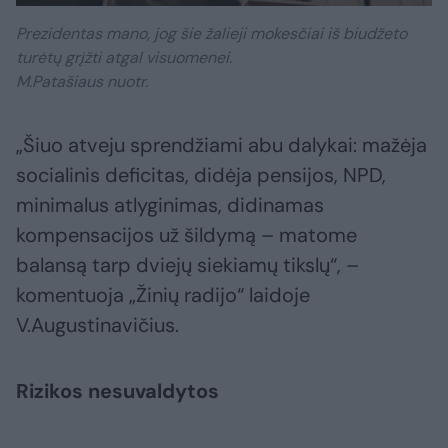
Prezidentas mano, jog šie žalieji mokesčiai iš biudžeto
turėtų grįžti atgal visuomenei.
M.Patašiaus nuotr.
„Šiuo atveju sprendžiami abu dalykai: mažėja
socialinis deficitas, didėja pensijos, NPD,
minimalus atlyginimas, didinamas
kompensacijos už šildymą – matome
balansą tarp dviejų siekiamų tikslų“, –
komentuoja „Žinių radijo“ laidoje
V.Augustinavičius.
Rizikos nesuvaldytos