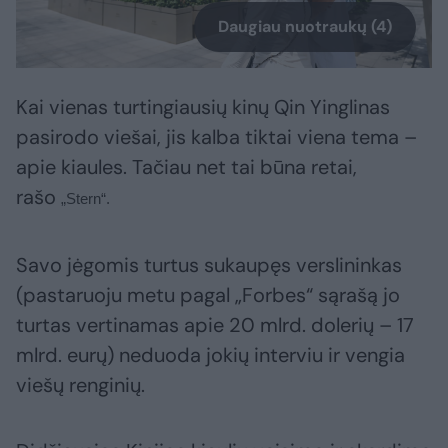
Daugiau nuotraukų (4)
Kai vienas turtingiausių kinų Qin Yinglinas
pasirodo viešai, jis kalba tiktai viena tema –
apie kiaules. Tačiau net tai būna retai,
rašo
„Stern“.
Savo jėgomis turtus sukaupęs verslininkas
(pastaruoju metu pagal „Forbes“ sąrašą jo
turtas vertinamas apie 20 mlrd. dolerių – 17
mlrd. eurų) neduoda jokių interviu ir vengia
viešų renginių.