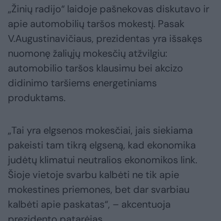
„Žinių radijo“ laidoje pašnekovas diskutavo ir
apie automobilių taršos mokestį. Pasak
V.Augustinavičiaus, prezidentas yra išsakęs
nuomonę žaliųjų mokesčių atžvilgiu:
automobilio taršos klausimu bei akcizo
didinimo taršiems energetiniams
produktams.
„Tai yra elgsenos mokesčiai, jais siekiama
pakeisti tam tikrą elgseną, kad ekonomika
judėtų klimatui neutralios ekonomikos link.
Šioje vietoje svarbu kalbėti ne tik apie
mokestines priemones, bet dar svarbiau
kalbėti apie paskatas“, – akcentuoja
prezidento patarėjas.