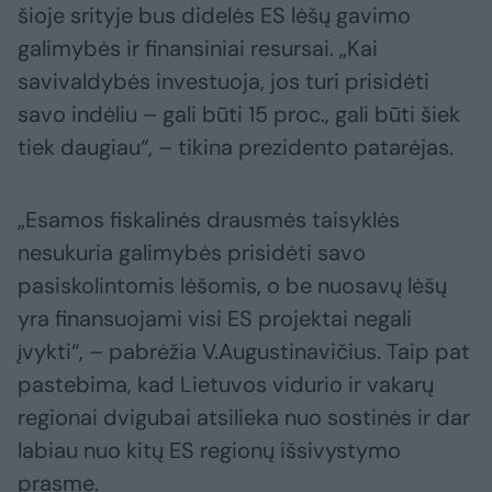
šioje srityje bus didelės ES lėšų gavimo
galimybės ir finansiniai resursai. „Kai
savivaldybės investuoja, jos turi prisidėti
savo indėliu – gali būti 15 proc., gali būti šiek
tiek daugiau“, – tikina prezidento patarėjas.
„Esamos fiskalinės drausmės taisyklės
nesukuria galimybės prisidėti savo
pasiskolintomis lėšomis, o be nuosavų lėšų
yra finansuojami visi ES projektai negali
įvykti“, – pabrėžia V.Augustinavičius. Taip pat
pastebima, kad Lietuvos vidurio ir vakarų
regionai dvigubai atsilieka nuo sostinės ir dar
labiau nuo kitų ES regionų išsivystymo
prasme.