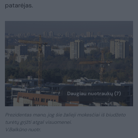
patarėjas.
Daugiau nuotraukų (7)
Prezidentas mano, jog šie žalieji mokesčiai iš biudžeto
turėtų grįžti atgal visuomenei.
V.Balkūno nuotr.