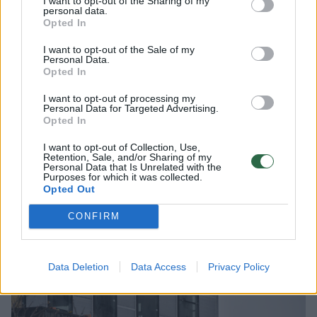
I want to opt-out of the Sharing of my
kurie uždirba mažiau negu vidutinis darbo
personal data.
Opted In
užmokestis, pabrėžia prezidento patarėjas.
I want to opt-out of the Sale of my
Personal Data.
Opted In
„Visi NPD parametrai yra užšaldyti asmenims,
kurie pajamas gauna didesnes negu vidutinis
I want to opt-out of processing my
Personal Data for Targeted Advertising.
atlyginimas, tai jiems mokestinė našta
Opted In
visiškai nesikeičia“, – akcentuoja
I want to opt-out of Collection, Use,
V.Augustinavičius. Kadangi šiuo sprendimu
Retention, Sale, and/or Sharing of my
Personal Data that Is Unrelated with the
Purposes for which it was collected.
yra siekiama sumažinti skurdą
Opted Out
pažeidžiamosiose visuomenės dalyse, tai
CONFIRM
reikia daryti skubiai.
Data Deletion
Data Access
Privacy Policy