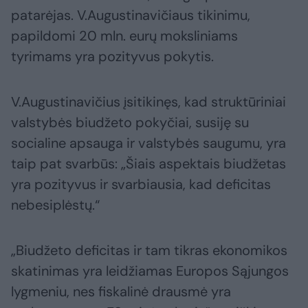
patarėjas. V.Augustinavičiaus tikinimu,
papildomi 20 mln. eurų moksliniams
tyrimams yra pozityvus pokytis.
V.Augustinavičius įsitikinęs, kad struktūriniai
valstybės biudžeto pokyčiai, susiję su
socialine apsauga ir valstybės saugumu, yra
taip pat svarbūs: „Šiais aspektais biudžetas
yra pozityvus ir svarbiausia, kad deficitas
nebesiplėstų.“
„Biudžeto deficitas ir tam tikras ekonomikos
skatinimas yra leidžiamas Europos Sąjungos
lygmeniu, nes fiskalinė drausmė yra