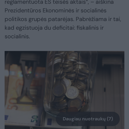
reglamentuota ES teisės aktais“, – aiškina
Prezidentūros Ekonominės ir socialinės
politikos grupės patarėjas. Pabrėžiama ir tai,
kad egzistuoja du deficitai: fiskalinis ir
socialinis.
Daugiau nuotraukų (7)