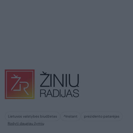
Lietuvos valstybės biudžetas
^Instant
prezidento patarėjas
Rodyti daugiau žymių