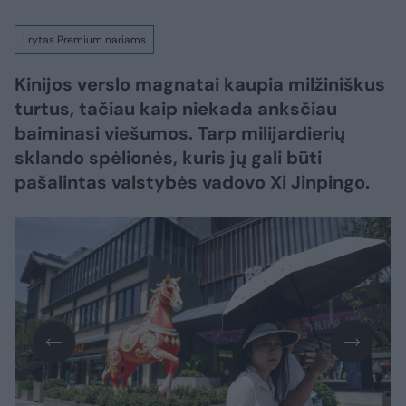
Lrytas Premium nariams
Kinijos verslo magnatai kaupia milžiniškus
turtus, tačiau kaip niekada anksčiau
baiminasi viešumos. Tarp milijardierių
sklando spėlionės, kuris jų gali būti
pašalintas valstybės vadovo Xi Jinpingo.