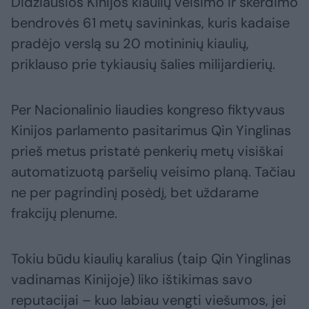
Didžiausios Kinijos kiaulių veisimo ir skerdimo
bendrovės 61 metų savininkas, kuris kadaise
pradėjo verslą su 20 motininių kiaulių,
priklauso prie tykiausių šalies milijardierių.
Per Nacionalinio liaudies kongreso fiktyvaus
Kinijos parlamento pasitarimus Qin Yinglinas
prieš metus pristatė penkerių metų visiškai
automatizuotą paršelių veisimo planą. Tačiau
ne per pagrindinį posėdį, bet uždarame
frakcijų plenume.
Tokiu būdu kiaulių karalius (taip Qin Yinglinas
vadinamas Kinijoje) liko ištikimas savo
reputacijai – kuo labiau vengti viešumos, jei