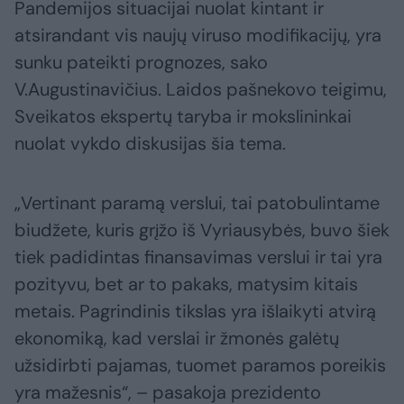
Pandemijos situacijai nuolat kintant ir
atsirandant vis naujų viruso modifikacijų, yra
sunku pateikti prognozes, sako
V.Augustinavičius. Laidos pašnekovo teigimu,
Sveikatos ekspertų taryba ir mokslininkai
nuolat vykdo diskusijas šia tema.
„Vertinant paramą verslui, tai patobulintame
biudžete, kuris grįžo iš Vyriausybės, buvo šiek
tiek padidintas finansavimas verslui ir tai yra
pozityvu, bet ar to pakaks, matysim kitais
metais. Pagrindinis tikslas yra išlaikyti atvirą
ekonomiką, kad verslai ir žmonės galėtų
užsidirbti pajamas, tuomet paramos poreikis
yra mažesnis“, – pasakoja prezidento