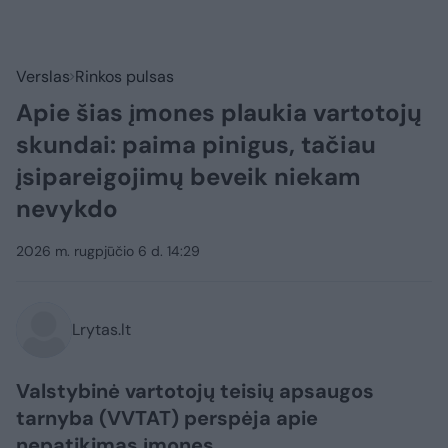
Verslas
Rinkos pulsas
Apie šias įmones plaukia vartotojų
skundai: paima pinigus, tačiau
įsipareigojimų beveik niekam
nevykdo
2026 m. rugpjūčio 6 d. 14:29
Lrytas.lt
Valstybinė vartotojų teisių apsaugos
tarnyba (VVTAT) perspėja apie
nepatikimas įmones.