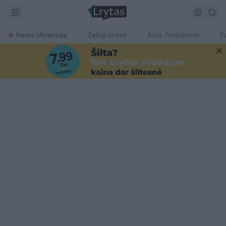
Karas Ukrainoje
Žalioji erdvė
Ačiū, Prezidente
E