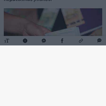
Daugiau nuotraukų (1)
VVTAT sulaukia daug vartotojų kreipimųsi dėl
UAB „Kambario durys“, UAB „Elito durys“ ir
UAB „BD Logistics“.