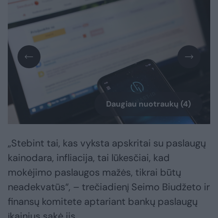
Daugiau nuotraukų (4)
„Stebint tai, kas vyksta apskritai su paslaugų
kainodara, infliacija, tai lūkesčiai, kad
mokėjimo paslaugos mažės, tikrai būtų
neadekvatūs“, – trečiadienį Seimo Biudžeto ir
finansų komitete aptariant bankų paslaugų
įkainius sakė jis.