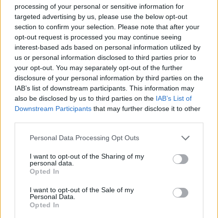
kitiems neapibrėžtumams, tikėtina, būtų
processing of your personal or sensitive information for
targeted advertising by us, please use the below opt-out
ieškoma pajamų šaltinių didinant įkainius.
section to confirm your selection. Please note that after your
opt-out request is processed you may continue seeing
interest-based ads based on personal information utilized by
us or personal information disclosed to third parties prior to
Susiję straipsniai
your opt-out. You may separately opt-out of the further
disclosure of your personal information by third parties on the
IAB’s list of downstream participants. This information may
also be disclosed by us to third parties on the
IAB’s List of
Downstream Participants
that may further disclose it to other
third parties.
Personal Data Processing Opt Outs
I want to opt-out of the Sharing of my
personal data.
Opted In
Lenkijai nuo šiandien
Neabejoj
I want to opt-out of the Sale of my
panaikinus PVM D. Dundulis
padidins
Personal Data.
Opted In
rėžė tiesiai: „Mūsų valdžia –
ECB to im