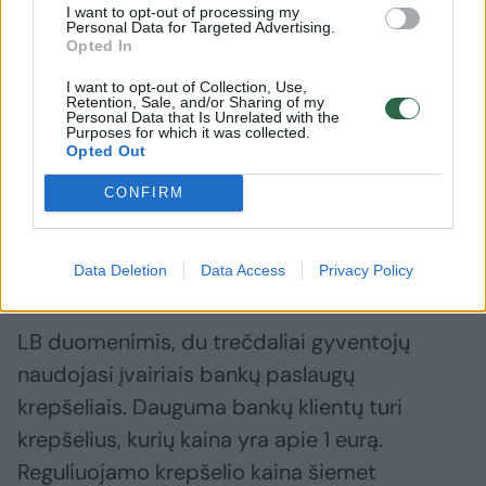
lyg akla“
augant in
I want to opt-out of processing my
Personal Data for Targeted Advertising.
Opted In
I want to opt-out of Collection, Use,
Retention, Sale, and/or Sharing of my
Personal Data that Is Unrelated with the
Purposes for which it was collected.
LB Rinkos infrastruktūros departamento
Opted Out
direktorius Algirdas Neciunskas sako, kad
CONFIRM
bankų įkainiai šiemet, palyginti su praėjusiais
metais, išlieka ir stabilūs ir mažiausi Baltijos
šalyse.
Data Deletion
Data Access
Privacy Policy
LB duomenimis, du trečdaliai gyventojų
naudojasi įvairiais bankų paslaugų
krepšeliais. Dauguma bankų klientų turi
krepšelius, kurių kaina yra apie 1 eurą.
Reguliuojamo krepšelio kaina šiemet