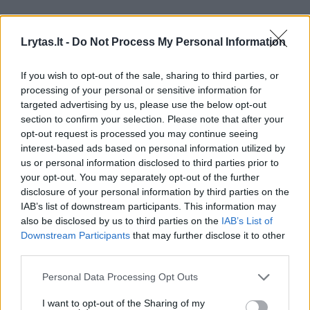
Taip pat sėkmingus pusmečio rezultatus
nulėmė kruopštus komandos pasirengimas
Lrytas.lt -
Do Not Process My Personal Information
naujam barų, kavinių bei restoranų sezono
If you wish to opt-out of the sale, sharing to third parties, or
startui ir pasiektas ryškus pardavimo
processing of your personal or sensitive information for
augimas. Lyginant su praėjusiais metais,
targeted advertising by us, please use the below opt-out
section to confirm your selection. Please note that after your
produkcijos kiekiai padidėjo 125 proc., o
opt-out request is processed you may continue seeing
pajamos pakilo net 139 proc. – iki 9,7 mln.
interest-based ads based on personal information utilized by
Eur.
us or personal information disclosed to third parties prior to
your opt-out. You may separately opt-out of the further
disclosure of your personal information by third parties on the
IAB’s list of downstream participants. This information may
„Švyturio-Utenos alaus“ duomenimis,
also be disclosed by us to third parties on the
IAB’s List of
labiausiai šiais metais šoktelėjo giros,
Downstream Participants
that may further disclose it to other
gaiviųjų ir energinių gėrimų pardavimas.
third parties.
Energinio gėrimo „Battery+“ įmonė pardavė
Personal Data Processing Opt Outs
net 125 proc. daugiau nei pernai, giros – 30
I want to opt-out of the Sharing of my