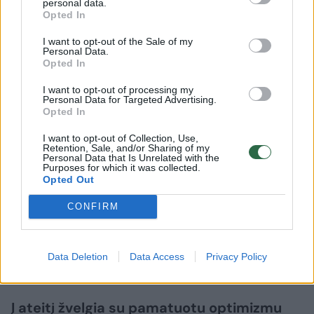
proc. Naujos kartos limonado „Super Manki“
personal data.
Opted In
pardavimas išaugo 20 proc. Sidro
I want to opt-out of the Sale of my
pardavimas ne itin padidėjo – 0,4 proc.,
Personal Data.
Opted In
tačiau nealkoholinio sidro parduota net 16
proc. daugiau.
I want to opt-out of processing my
Personal Data for Targeted Advertising.
Opted In
Alaus pardavimo kiekiai Lietuvos rinkoje liko
I want to opt-out of Collection, Use,
Retention, Sale, and/or Sharing of my
tokie patys kaip pernai – 44,7 mln. litrų. Pagal
Personal Data that Is Unrelated with the
Purposes for which it was collected.
Valstybinės mokesčių inspekcijos (VMI)
Opted Out
duomenis visa Lietuvos alaus rinka per
CONFIRM
pirmuosius šešis šių metų mėnesius mažėjo
2 proc., todėl įmonės užimama rinkos dalis
Data Deletion
Data Access
Privacy Policy
padidėjo.
Į ateitį žvelgia su pamatuotu optimizmu