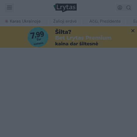
Karas Ukrainoje
Žalioji erdvė
Ačiū, Prezidente
E