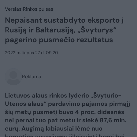
Verslas
Rinkos pulsas
Nepaisant sustabdyto eksporto į
Rusiją ir Baltarusiją, „Švyturys“
pagerino pusmečio rezultatus
2022 m. liepos 27 d. 09:20
Reklama
Lietuvos alaus rinkos lyderio „Švyturio-
Utenos alaus“ pardavimo pajamos pirmąjį
šių metų pusmetį buvo 4 proc. didesnės
nei pernai tuo pat metu ir siekė 87,6 mln.
eurų. Augimą labiausiai lėmė nuo
karantino suvaržymų išlaisvinti barai bei