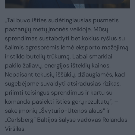
„Tai buvo išties sudėtingiausias pusmetis
pastarųjų metų įmonės veikloje. Mūsų
sprendimas sustabdyti bet kokius ryšius su
šalimis agresorėmis lėmė eksporto mažėjimą
ir stiklo butelių trūkumą. Labai smarkiai
pakilo žaliavų, energijos išteklių kainos.
Nepaisant tekusių iššūkių, džiaugiamės, kad
sugebėjome suvaldyti atsiradusias rizikas,
priimti teisingus sprendimus ir kartu su
komanda pasiekti išties gerų rezultatų“, –
sakė įmonių „Švyturio-Utenos alaus“ ir
„Carlsberg“ Baltijos šalyse vadovas Rolandas
Viršilas.