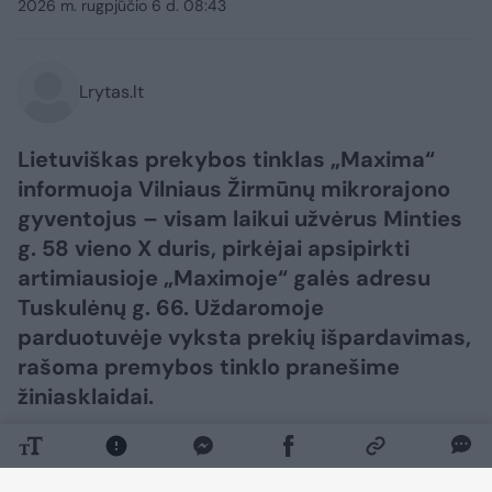
2026 m. rugpjūčio 6 d. 08:43
Lrytas.lt
Lietuviškas prekybos tinklas „Maxima“
informuoja Vilniaus Žirmūnų mikrorajono
gyventojus – visam laikui užvėrus Minties
g. 58 vieno X duris, pirkėjai apsipirkti
artimiausioje „Maximoje“ galės adresu
Tuskulėnų g. 66. Uždaromoje
parduotuvėje vyksta prekių išpardavimas,
rašoma premybos tinklo pranešime
žiniasklaidai.