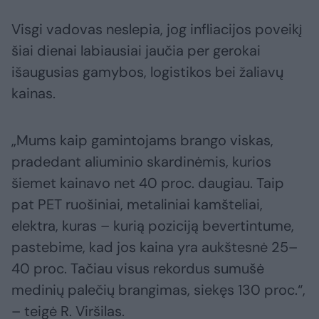
Visgi vadovas neslepia, jog infliacijos poveikį
šiai dienai labiausiai jaučia per gerokai
išaugusias gamybos, logistikos bei žaliavų
kainas.
„Mums kaip gamintojams brango viskas,
pradedant aliuminio skardinėmis, kurios
šiemet kainavo net 40 proc. daugiau. Taip
pat PET ruošiniai, metaliniai kamšteliai,
elektra, kuras – kurią poziciją bevertintume,
pastebime, kad jos kaina yra aukštesnė 25–
40 proc. Tačiau visus rekordus sumušė
medinių palečių brangimas, siekęs 130 proc.“,
– teigė R. Viršilas.