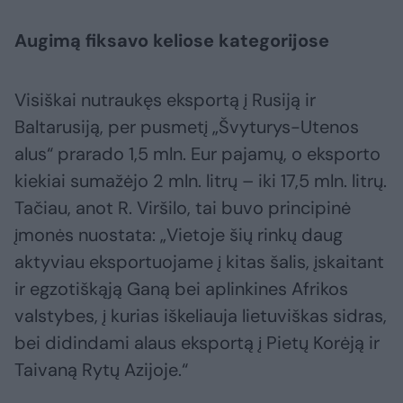
Augimą fiksavo keliose kategorijose
Visiškai nutraukęs eksportą į Rusiją ir
Baltarusiją, per pusmetį „Švyturys-Utenos
alus“ prarado 1,5 mln. Eur pajamų, o eksporto
kiekiai sumažėjo 2 mln. litrų – iki 17,5 mln. litrų.
Tačiau, anot R. Viršilo, tai buvo principinė
įmonės nuostata: „Vietoje šių rinkų daug
aktyviau eksportuojame į kitas šalis, įskaitant
ir egzotiškąją Ganą bei aplinkines Afrikos
valstybes, į kurias iškeliauja lietuviškas sidras,
bei didindami alaus eksportą į Pietų Korėją ir
Taivaną Rytų Azijoje.“