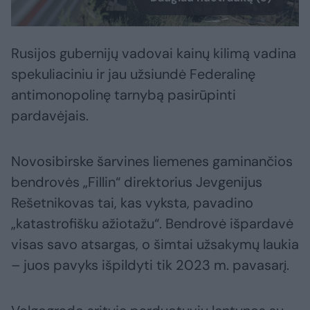
Rusijos gubernijų vadovai kainų kilimą vadina
spekuliaciniu ir jau užsiundė Federalinę
antimonopolinę tarnybą pasirūpinti
pardavėjais.
Novosibirske šarvines liemenes gaminančios
bendrovės „Fillin“ direktorius Jevgenijus
Rešetnikovas tai, kas vyksta, pavadino
„katastrofišku ažiotažu“. Bendrovė išpardavė
visas savo atsargas, o šimtai užsakymų laukia
– juos pavyks išpildyti tik 2023 m. pavasarį.