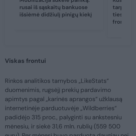
Mobilizacija sukėlė paniką:
Rusijoje
rusai iš sąskaitų bankuose
tarptauti
išsiėmė didžiulį pinigų kiekį
tiesiai i
frontą
Viskas frontui
Rinkos analitikos tarnybos „LikeStats“
duomenimis, rugsėjį prekių pardavimo
apimtys pagal „karinės aprangos“ užklausą
internetinėje parduotuvėje „Wildberries“
padidėjo 315 proc., palyginti su ankstesniu
mėnesiu, ir siekė 31,6 mln. rublių (559 500
eurų). Per mėnesį buvo parduota daugiau nei