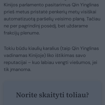
Kinijos parlamento pasitarimus Qin Yinglinas
prieš metus pristatė penkerių metų visiškai
automatizuotą paršelių veisimo planą. Tačiau
ne per pagrindinį posėdį, bet uždarame
frakcijų plenume.
Tokiu būdu kiaulių karalius (taip Qin Yinglinas
vadinamas Kinijoje) liko ištikimas savo
reputacijai – kuo labiau vengti viešumos, jei
tik įmanoma.
Norite skaityti toliau?