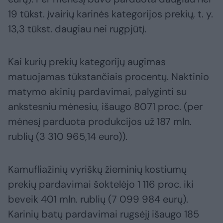
19 tūkst. įvairių karinės kategorijos prekių, t. y.
13,3 tūkst. daugiau nei rugpjūtį.
Kai kurių prekių kategorijų augimas
matuojamas tūkstančiais procentų. Naktinio
matymo akinių pardavimai, palyginti su
ankstesniu mėnesiu, išaugo 8071 proc. (per
mėnesį parduota produkcijos už 187 mln.
rublių (3 310 965,14 euro)).
Kamufliažinių vyriškų žieminių kostiumų
prekių pardavimai šoktelėjo 1 116 proc. iki
beveik 401 mln. rublių (7 099 984 eurų).
Karinių batų pardavimai rugsėjį išaugo 185