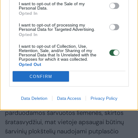
I want to opt-out of the Sale of my
rinkinius.
Personal Data.
Opted In
I want to opt-out of processing my
Labai pelningas verslas
Personal Data for Targeted Advertising.
Opted In
I want to opt-out of Collection, Use,
Remiantis svetainėje pateikta informacija,
Retention, Sale, and/or Sharing of my
Personal Data that Is Unrelated with the
šiuo metu „Avito“ skelbimų portale rasite
Purposes for which it was collected.
Opted Out
beveik 3,7 tūkst. skelbimų, kurių pavadinime
arba produkto aprašyme yra žodžiai
CONFIRM
„neperšaunama liemenė“. Dauguma skelbimų
paskelbta nuo rugsėjo 21 d. Tačiau, kaip
Data Deletion
Data Access
Privacy Policy
matyti iš jų turinio, svetainėje taip pat
parduodamos šarvuotos liemenės, skirtos
šratasvydžiui, mat vietoje apsaugai būtinų
šarvinių plokštelių naudojami putplasčio