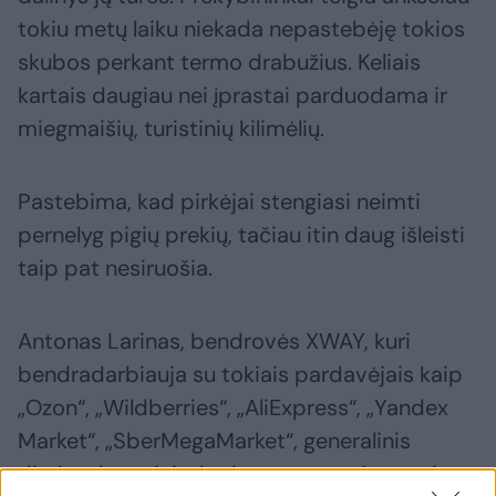
tokiu metų laiku niekada nepastebėję tokios
skubos perkant termo drabužius. Keliais
kartais daugiau nei įprastai parduodama ir
miegmaišių, turistinių kilimėlių.
Pastebima, kad pirkėjai stengiasi neimti
pernelyg pigių prekių, tačiau itin daug išleisti
taip pat nesiruošia.
Antonas Larinas, bendrovės XWAY, kuri
bendradarbiauja su tokiais pardavėjais kaip
„Ozon“, „Wildberries“, „AliExpress“, „Yandex
Market“, „SberMegaMarket“, generalinis
direktorius teigia, kad per pastarąją savaitę