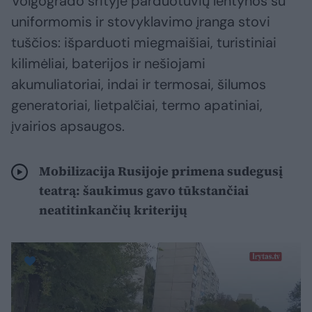
Volgogrado srityje parduotuvių lentynos su
uniformomis ir stovyklavimo įranga stovi
tuščios: išparduoti miegmaišiai, turistiniai
kilimėliai, baterijos ir nešiojami
akumuliatoriai, indai ir termosai, šilumos
generatoriai, lietpalčiai, termo apatiniai,
įvairios apsaugos.
Mobilizacija Rusijoje primena sudegusį
teatrą: šaukimus gavo tūkstančiai
neatitinkančių kriterijų