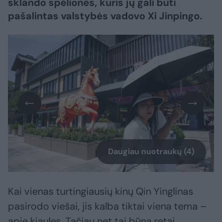
sklando spėlionės, kuris jų gali būti
pašalintas valstybės vadovo Xi Jinpingo.
Daugiau nuotraukų (4)
Kai vienas turtingiausių kinų Qin Yinglinas
pasirodo viešai, jis kalba tiktai viena tema –
apie kiaules. Tačiau net tai būna retai,