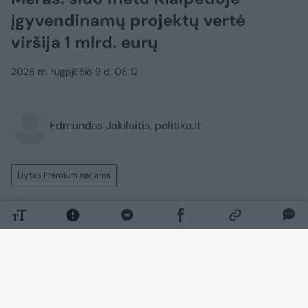
įgyvendinamų projektų vertė
viršija 1 mlrd. eurų
2026 m. rugpjūčio 9 d. 08:12
Edmundas Jakilaitis, politika.lt
Lrytas Premium nariams
Šiuo metu Klaipėdoje įgyvendinamų
viešųjų ir privačių projektų vertė viršija 1
mlrd. eurų, teigia miesto meras Arvydas
Vaitkus. Anot jo, mieste vienu metu
vykdoma daugiau kaip 200 projektų, o
investicijos apima naujus kvartalus,