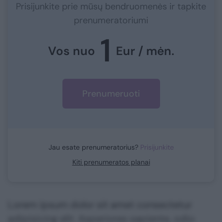
Prisijunkite prie mūsų bendruomenės ir tapkite
prenumeratoriumi
1
Vos nuo
Eur / mėn.
Prenumeruoti
Jau esate prenumeratorius?
Prisijunkite
Kiti prenumeratos planai
Lorem ipsum dolor sit amet consectetur
adipisicing elit. Asperiores sapiente, odio