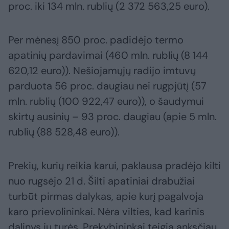
proc. iki 134 mln. rublių (2 372 563,25 euro).
Per mėnesį 850 proc. padidėjo termo
apatinių pardavimai (460 mln. rublių (8 144
620,12 euro)). Nešiojamųjų radijo imtuvų
parduota 56 proc. daugiau nei rugpjūtį (57
mln. rublių (100 922,47 euro)), o šaudymui
skirtų ausinių – 93 proc. daugiau (apie 5 mln.
rublių (88 528,48 euro)).
Prekių, kurių reikia karui, paklausa pradėjo kilti
nuo rugsėjo 21 d. Šilti apatiniai drabužiai
turbūt pirmas dalykas, apie kurį pagalvoja
karo prievolininkai. Nėra vilties, kad karinis
dalinys jų turės. Prekybininkai teigia anksčiau