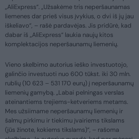
„AliExpress“. „Užsakėme tris neperšaunamas
liemenes dar prieš visus įvykius, o dvi iš jų jau
iškeliavo“, – rašė pardavėjas. Jis pridūrė, kad
dabar iš „AliExpress“ laukia naujų kitos
komplektacijos neperšaunamų liemenių.
Vieno skelbimo autorius ieško investuotojo,
galinčio investuoti nuo 600 tūkst. iki 30 mln.
rublių (10 623 – 531 170 eurų) į neperšaunamų
liemenių gamybą. „Labai pelningas verslas
ateinantiems trejiems-ketveriems metams.
Mes užsiimame neperšaunamų liemenių ir
šalmų pirkimu ir tiekimu įvairiems tikslams
(jūs žinote, kokiems tikslams)“, – rašoma