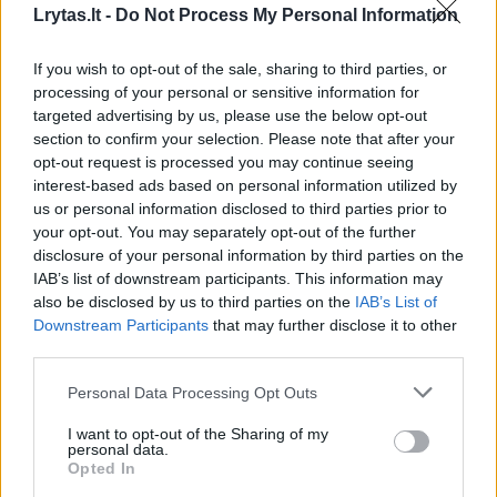
smarkiai išaugo maisto konservų, baterijų ir
Lrytas.lt -
Do Not Process My Personal Information
išorinių akumuliatorių, kuprinių ir pirštinių
If you wish to opt-out of the sale, sharing to third parties, or
pardavimai.
processing of your personal or sensitive information for
targeted advertising by us, please use the below opt-out
section to confirm your selection. Please note that after your
Kalbėdamas apie drabužius jis pabrėžė, kad
opt-out request is processed you may continue seeing
šios kategorijos paklausiausios prekės –
interest-based ads based on personal information utilized by
us or personal information disclosed to third parties prior to
vyriškų termo apatinių – pardavimai per
your opt-out. You may separately opt-out of the further
pastarąją savaitę išaugo daugiau nei 70 proc.
disclosure of your personal information by third parties on the
IAB’s list of downstream participants. This information may
also be disclosed by us to third parties on the
IAB’s List of
Klientų elgesį A.Larinas apibūdina kaip
Downstream Participants
that may further disclose it to other
third parties.
spontanišką: daug užsakymų, bet mažomis
sumomis ir dažniau nei įprastai. Paklausios
Personal Data Processing Opt Outs
asmens higienos priemonės, drėgnos
I want to opt-out of the Sharing of my
personal data.
servetėlės, tualetinis popierius, daugelis
Opted In
patys susirenka ir pirmosios pagalbos