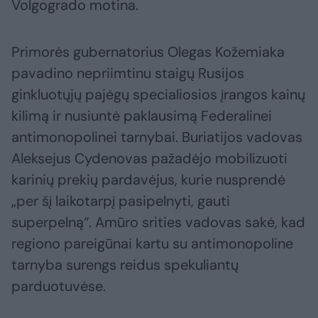
Volgogrado motina.
Primorės gubernatorius Olegas Kožemiaka
pavadino nepriimtinu staigų Rusijos
ginkluotųjų pajėgų specialiosios įrangos kainų
kilimą ir nusiuntė paklausimą Federalinei
antimonopolinei tarnybai. Buriatijos vadovas
Aleksejus Cydenovas pažadėjo mobilizuoti
karinių prekių pardavėjus, kurie nusprendė
„per šį laikotarpį pasipelnyti, gauti
superpelną“. Amūro srities vadovas sakė, kad
regiono pareigūnai kartu su antimonopoline
tarnyba surengs reidus spekuliantų
parduotuvėse.