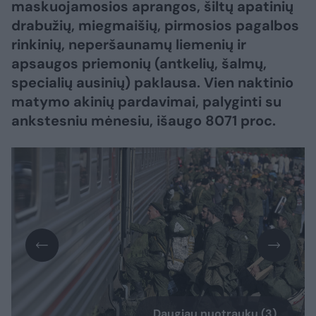
maskuojamosios aprangos, šiltų apatinių
drabužių, miegmaišių, pirmosios pagalbos
rinkinių, neperšaunamų liemenių ir
apsaugos priemonių (antkelių, šalmų,
specialių ausinių) paklausa. Vien naktinio
matymo akinių pardavimai, palyginti su
ankstesniu mėnesiu, išaugo 8071 proc.
Daugiau nuotraukų (3)