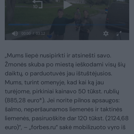
„Mums liepė nusipirkti ir atsinešti savo.
Žmonės skuba po miestą ieškodami visų šių
daiktų, o parduotuvės jau ištuštėjusios.
Mums, turint omenyje, kad kai ką jau
turėjome, pirkiniai kainavo 50 tūkst. rublių
(885,28 euro*). Jei norite pilnos apsaugos:
šalmo, neperšaunamos liemenės ir taktinės
liemenės, pasiruoškite dar 120 tūkst. (2124,68
euro)“, – „forbes.ru“ sakė mobilizuoto vyro iš