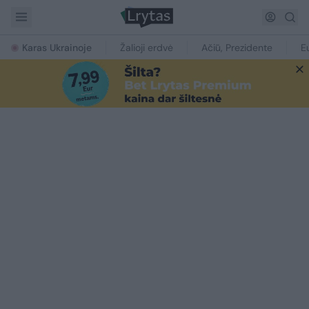
Karas Ukrainoje
Žalioji erdvė
Ačiū, Prezidente
E