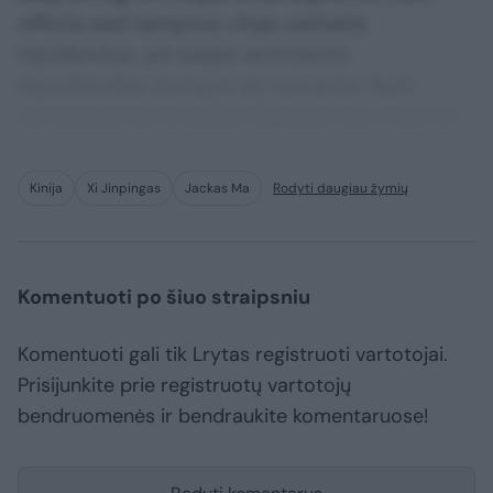
officiis sed tempore vitae veritatis
repellendus, ad saepe architecto
repudiandae corrupti sit non error illum
consequuntur adipisci dignissimos maxime.
Kinija
Xi Jinpingas
Jackas Ma
Rodyti daugiau žymių
Komentuoti po šiuo straipsniu
Komentuoti gali tik Lrytas registruoti vartotojai.
Prisijunkite prie registruotų vartotojų
bendruomenės ir bendraukite komentaruose!