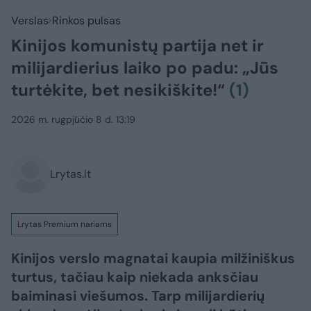
Verslas
Rinkos pulsas
Kinijos komunistų partija net ir
milijardierius laiko po padu: „Jūs
turtėkite, bet nesikiškite!“
(1)
2026 m. rugpjūčio 8 d. 13:19
Lrytas.lt
Lrytas Premium nariams
Kinijos verslo magnatai kaupia milžiniškus
turtus, tačiau kaip niekada anksčiau
baiminasi viešumos. Tarp milijardierių