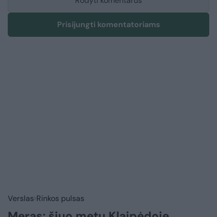
Rodyti komentarus
Prisijungti komentatoriams
Verslas
Rinkos pulsas
Meras: šiuo metu Klaipėdoje