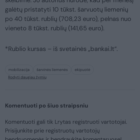
skelbime. Jo autorius nurodė, kad per mėnesį
galėtų pristatyti 10 tūkst. šarvuotų liemenių
po 40 tūkst. rublių (708,23 euro), pelnas nuo
vieneto 8 tūkst. rublių (141,65 euro).
*Rublio kursas – iš svetainės „bankai.lt“.
mobilizacija
šarvinės liemenės
ekipuotė
Rodyti daugiau žymių
Komentuoti po šiuo straipsniu
Komentuoti gali tik Lrytas registruoti vartotojai.
Prisijunkite prie registruotų vartotojų
bendruomenės ir bendraukite komentaruose!