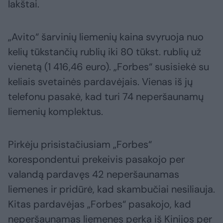
lakštai.
„Avito“ šarvinių liemenių kaina svyruoja nuo
kelių tūkstančių rublių iki 80 tūkst. rublių už
vienetą (1 416,46 euro). „Forbes“ susisiekė su
keliais svetainės pardavėjais. Vienas iš jų
telefonu pasakė, kad turi 74 neperšaunamų
liemenių komplektus.
Pirkėju prisistačiusiam „Forbes“
korespondentui prekeivis pasakojo per
valandą pardavęs 42 neperšaunamas
liemenes ir pridūrė, kad skambučiai nesiliauja.
Kitas pardavėjas „Forbes“ pasakojo, kad
neperšaunamas liemenes perka iš Kinijos per