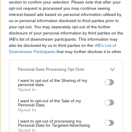
section to confirm your selection. Please note that after your
opt-out request is processed you may continue seeing
„Esame saldumynų fabrikas, tad į Ukrainos
interest-based ads based on personal information utilized by
us or personal information disclosed to third parties prior to
frontą per savo partnerius šioje šalyje esame
your opt-out. You may separately opt-out of the further
išsiuntę ne vieną vilkiką saldumynų – tarp jų
disclosure of your personal information by third parties on the
yra net 23 tūkstančiai juodojo šokolado
IAB’s list of downstream participants. This information may
also be disclosed by us to third parties on the
IAB’s List of
plytelių. Tai geriausias laikinas sprendimas
Downstream Participants
that may further disclose it to other
esant maisto trūkumui, nes dėl didelės
third parties.
šokolado energetinės vertės ir patogios
Personal Data Processing Opt Outs
formos, kariai ir paprasti gyventojai būtiną
I want to opt-out of the Sharing of my
dienos kalorijų normą gali gauti bet kokiomis
personal data.
Opted In
sąlygomis“, – sako R. Jančeris.
I want to opt-out of the Sale of my
Personal Data.
Opted In
Jis teigia, kad be šios iniciatyvos, per karo
metus įmonė taip pat rėmė ukrainiečių
I want to opt-out of processing my
Personal Data for Targeted Advertising.
vaikams skirtus renginius Lietuvoje, prisidėjo
Opted In