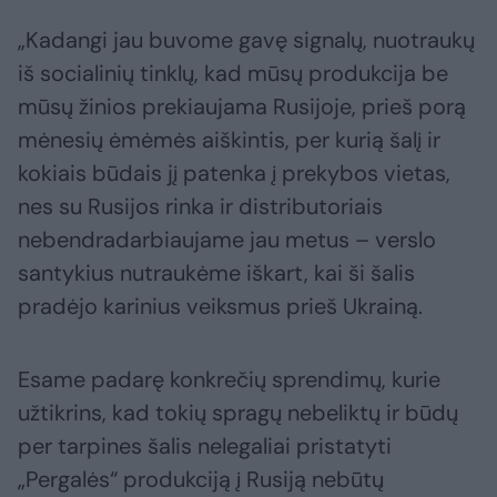
„Kadangi jau buvome gavę signalų, nuotraukų
iš socialinių tinklų, kad mūsų produkcija be
mūsų žinios prekiaujama Rusijoje, prieš porą
mėnesių ėmėmės aiškintis, per kurią šalį ir
kokiais būdais jį patenka į prekybos vietas,
nes su Rusijos rinka ir distributoriais
nebendradarbiaujame jau metus – verslo
santykius nutraukėme iškart, kai ši šalis
pradėjo karinius veiksmus prieš Ukrainą.
Esame padarę konkrečių sprendimų, kurie
užtikrins, kad tokių spragų nebeliktų ir būdų
per tarpines šalis nelegaliai pristatyti
„Pergalės“ produkciją į Rusiją nebūtų