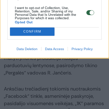
ir prie ne vienos asmeninės aktyvistų
I want to opt-out of Collection, Use,
Retention, Sale, and/or Sharing of my
iniciatyvos šiems vežant paramą Ukrainos
Personal Data that Is Unrelated with the
Purposes for which it was collected.
kariams, todėl įmonės pozicija yra
Opted Out
vienareikšmiška ir labai aiški.
CONFIRM
„Mes norime ir tikimės Ukrainos pergalės be
Data Deletion
Data Access
Privacy Policy
jokių kompromisų“, – po nuotraukų, kuriose
matyti įmonės produkcija Rusijos
parduotuvių lentynose, pasirodymo tikino
„Pergalės“ vadovas R. Jančeris.
Anksčiau trečiadienį tokiomis nuotraukomis
„Facebook“ tinkle, asmeninėje paskyroje,
pasidalijo visuomenės veikėjas, „1K“ paramos