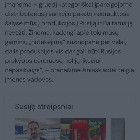
įmanoma – gruodį kategoriškai įpareigojome
distributorius į sankcijų paketą neįtrauktose
šalyse mūsų produkcijos į Rusiją ir Baltarusiją
nevežti. Žinoma, kadangi apie tokį mūsų
gaminių „nutekėjimą“ sužinojome per vėlai,
dalis produkcijos vis dar gali būti Rusijos
prekybos centruose, kol jų likučiai
nepasibaigs“, – pranešime žiniasklaidai teigia
įmonės vadovas.
Susiję straipsniai