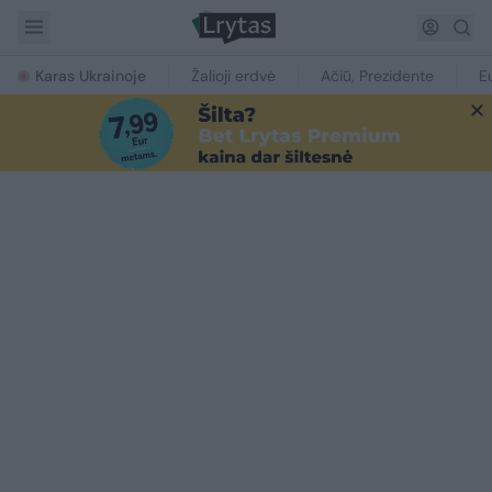
Karas Ukrainoje
Žalioji erdvė
Ačiū, Prezidente
E