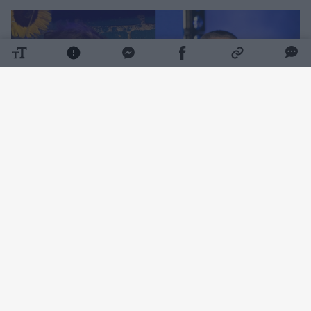
Daugiau nuotraukų (8)
Sako, kad S. Malinauskui pritrūko faktų
Naujienų portalas
Lrytas
primena, kad liepos
25 d. S. Malinauskas „Youtube“ platformoje