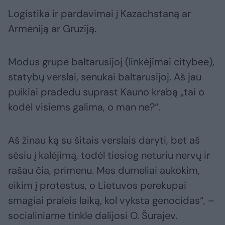
Logistika ir pardavimai į Kazachstaną ar
Armėniją ar Gruziją.
Modus grupė baltarusijoj (linkėjimai citybee),
statybų verslai, senukai baltarusijoj. Aš jau
puikiai pradedu suprast Kauno krabą „tai o
kodėl visiems galima, o man ne?“.
Aš žinau ką su šitais verslais daryti, bet aš
sėsiu į kalėjimą, todėl tiesiog neturiu nervų ir
rašau čia, primenu. Mes durneliai aukokim,
eikim į protestus, o Lietuvos perekupai
smagiai praleis laiką, kol vyksta genocidas“, –
socialiniame tinkle dalijosi O. Šurajev.