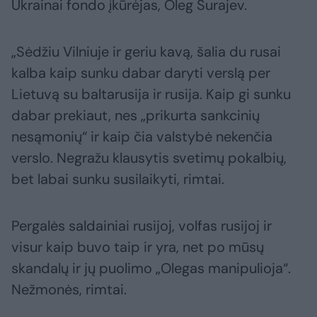
Ukrainai fondo įkūrėjas, Oleg Šurajev.
„Sėdžiu Vilniuje ir geriu kavą, šalia du rusai
kalba kaip sunku dabar daryti verslą per
Lietuvą su baltarusija ir rusija. Kaip gi sunku
dabar prekiaut, nes „prikurta sankcinių
nesąmonių“ ir kaip čia valstybė nekenčia
verslo. Negražu klausytis svetimų pokalbių,
bet labai sunku susilaikyti, rimtai.
Pergalės saldainiai rusijoj, volfas rusijoj ir
visur kaip buvo taip ir yra, net po mūsų
skandalų ir jų puolimo „Olegas manipulioja“.
Nežmonės, rimtai.