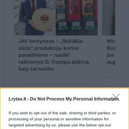
JAV lentynose – „Rokiškio
Ministeri
sūrio“ produkcija, kurios
Rusija p
pavadinime – rusiški
jos turėt
rašmenys: D. Trumpa aiškina,
augo rus
kaip tai nutiko
Lrytas.lt -
Do Not Process My Personal Information
R. Jančeris prideda, kad nuo pat pirmų karo
If you wish to opt-out of the sale, sharing to third parties, or
dienų įmonė palaiko Ukrainą ir remia jos
processing of your personal or sensitive information for
gyventojus bei karius.
targeted advertising by us, please use the below opt-out