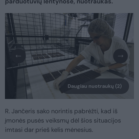
parduotuvių lentynose, nuotraukas.
Daugiau nuotraukų (2)
R. Jančeris sako norintis pabrėžti, kad iš
įmonės pusės veiksmų dėl šios situacijos
imtasi dar prieš kelis mėnesius.