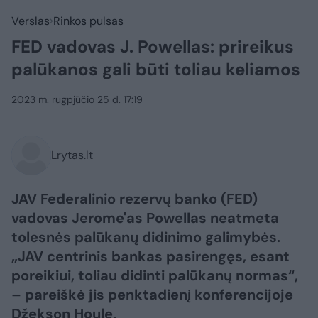
Verslas
Rinkos pulsas
FED vadovas J. Powellas: prireikus
palūkanos gali būti toliau keliamos
2023 m. rugpjūčio 25 d. 17:19
Lrytas.lt
JAV Federalinio rezervų banko (FED)
vadovas Jerome'as Powellas neatmeta
tolesnės palūkanų didinimo galimybės.
„JAV centrinis bankas pasirengęs, esant
poreikiui, toliau didinti palūkanų normas“,
– pareiškė jis penktadienį konferencijoje
Džekson Houle.