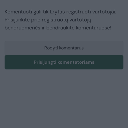
Komentuoti gali tik Lrytas registruoti vartotojai.
Prisijunkite prie registruotų vartotojų
bendruomenės ir bendraukite komentaruose!
Rodyti komentarus
Prisijungti komentatoriams