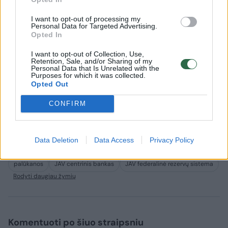
I want to opt-out of processing my
Personal Data for Targeted Advertising.
Opted In
I want to opt-out of Collection, Use,
Retention, Sale, and/or Sharing of my
Prognozės Lietuvai – niūrios:
Tai, kas 
Personal Data that Is Unrelated with the
didės nedarbas,
ekonomik
Purposes for which it was collected.
Opted Out
nenustebintų ir ekonomikos
rudenį g
susitraukimas
nemalon
CONFIRM
Data Deletion
Data Access
Privacy Policy
palūkanos
JAV centrinis bankas
JAV federalinė rezervų sistema
Rodyti daugiau žymių
Komentuoti po šiuo straipsniu