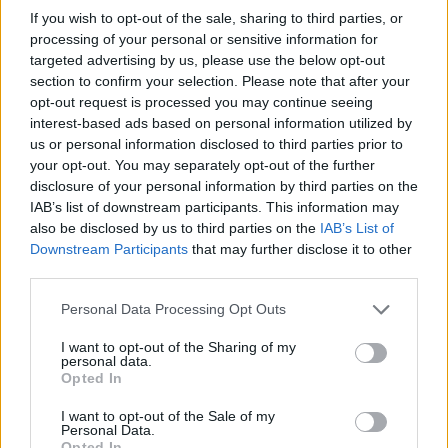
If you wish to opt-out of the sale, sharing to third parties, or
processing of your personal or sensitive information for
JAV centrinis bankas pastarajame savo
targeted advertising by us, please use the below opt-out
section to confirm your selection. Please note that after your
posėdyje liepos pabaigoje pagrindinių
opt-out request is processed you may continue seeing
palūkanų normų intervalą padidino 0,25
interest-based ads based on personal information utilized by
procentinio punkto iki 5,25–5,50 proc.
us or personal information disclosed to third parties prior to
your opt-out. You may separately opt-out of the further
intervalo. Ankstesniame posėdyje bankas
disclosure of your personal information by third parties on the
pirmą kartą per dabartinį palūkanų normų
IAB’s list of downstream participants. This information may
also be disclosed by us to third parties on the
IAB’s List of
didinimo ciklą buvo padaręs pauzę.
Downstream Participants
that may further disclose it to other
third parties.
Personal Data Processing Opt Outs
Susiję straipsniai
I want to opt-out of the Sharing of my
personal data.
Opted In
I want to opt-out of the Sale of my
Personal Data.
Opted In