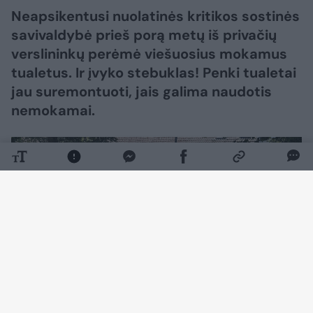
Neapsikentusi nuolatinės kritikos sostinės
savivaldybė prieš porą metų iš privačių
verslininkų perėmė viešuosius mokamus
tualetus. Ir įvyko stebuklas! Penki tualetai
jau suremontuoti, jais galima naudotis
nemokamai.
Daugiau nuotraukų (12)