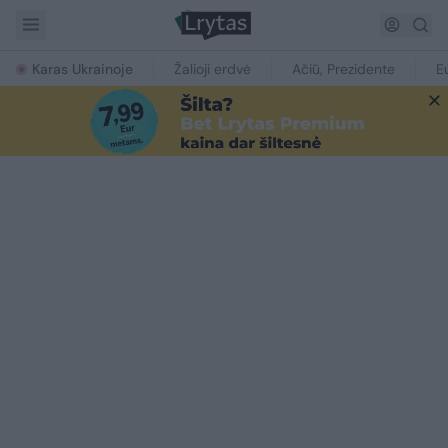
Karas Ukrainoje
Žalioji erdvė
Ačiū, Prezidente
E