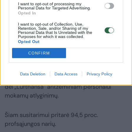
algos bus padidintos 8 proc., 2025 m. kovo 1
I want to opt-out of processing my
Personal Data for Targeted Advertising.
d. – 5 proc., o 2026 m. kovo 1 d. – dar 3 proc.
Opted In
I want to opt-out of Collection, Use,
Retention, Sale, and/or Sharing of my
Per paskutinį UFO streiką, kuris buvo
Personal Data that Is Unrelated with the
Purposes for which it was collected.
surengtas kovo 12 d., „Lufthansa“ skrydžiai
Opted Out
sustojo.
CONFIRM
Prieš Velykas „Lufthansa“ ir profsąjunga
Data Deletion
Data Access
Privacy Policy
„Verdi“ per arbitražo procesą išsprendė ginčą
dėl „Lufthansa“ antžeminiam personalui
mokamų atlyginimų.
Šiam susitarimui pritarė 94,5 proc.
profsąjungos narių.