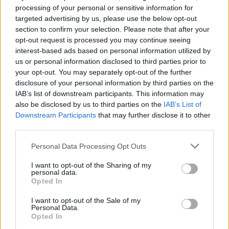
processing of your personal or sensitive information for
targeted advertising by us, please use the below opt-out
section to confirm your selection. Please note that after your
opt-out request is processed you may continue seeing
interest-based ads based on personal information utilized by
„AirBaltic“ paskelbė
Ginče dė
us or personal information disclosed to third parties prior to
populiariausias vasario
„Lufthan
your opt-out. You may separately opt-out of the further
mėnesio kryptis: išskyrė tris
personal
disclosure of your personal information by third parties on the
miestus
derybas
IAB’s list of downstream participants. This information may
also be disclosed by us to third parties on the
IAB’s List of
Downstream Participants
that may further disclose it to other
third parties.
Personal Data Processing Opt Outs
Profsąjunga iš pradžių reikalavo pakelti darbo
I want to opt-out of the Sharing of my
užmokestį 15 proc., tačiau pagal trumpesnį –
personal data.
Opted In
tik 18 mėnesių trukmės susitarimą.
I want to opt-out of the Sale of my
Personal Data.
Opted In
Dabar numatoma, kad šių metų gegužės 1 d.