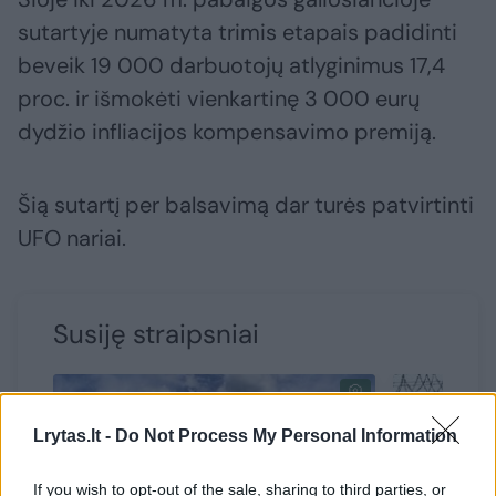
sutartyje numatyta trimis etapais padidinti
beveik 19 000 darbuotojų atlyginimus 17,4
proc. ir išmokėti vienkartinę 3 000 eurų
dydžio infliacijos kompensavimo premiją.
Šią sutartį per balsavimą dar turės patvirtinti
UFO nariai.
Susiję straipsniai
Lrytas.lt -
Do Not Process My Personal Information
If you wish to opt-out of the sale, sharing to third parties, or