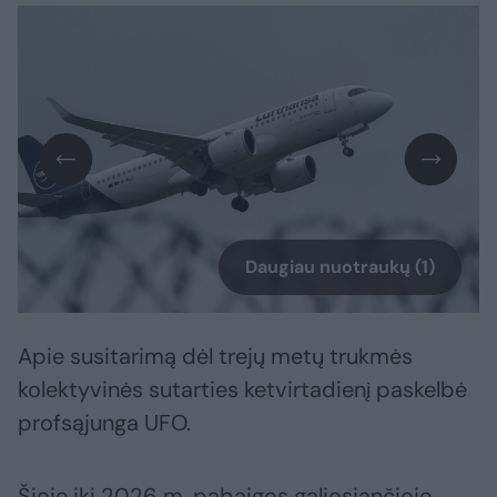
Daugiau nuotraukų (1)
Apie susitarimą dėl trejų metų trukmės
kolektyvinės sutarties ketvirtadienį paskelbė
profsąjunga UFO.
Šioje iki 2026 m. pabaigos galiosiančioje