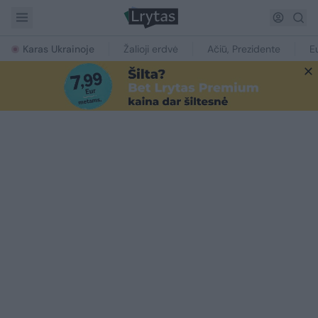
Karas Ukrainoje
Žalioji erdvė
Ačiū, Prezidente
E