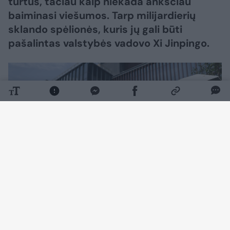
turtus, tačiau kaip niekada anksčiau
baiminasi viešumos. Tarp milijardierių
sklando spėlionės, kuris jų gali būti
pašalintas valstybės vadovo Xi Jinpingo.
Daugiau nuotraukų (4)
Kai vienas turtingiausių kinų Qin Yinglinas