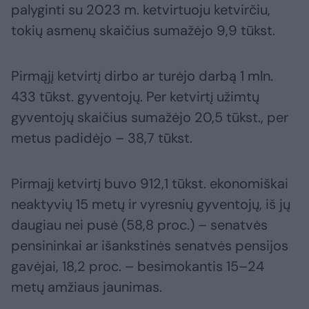
palyginti su 2023 m. ketvirtuoju ketvirčiu,
tokių asmenų skaičius sumažėjo 9,9 tūkst.
Pirmąjį ketvirtį dirbo ar turėjo darbą 1 mln.
433 tūkst. gyventojų. Per ketvirtį užimtų
gyventojų skaičius sumažėjo 20,5 tūkst., per
metus padidėjo – 38,7 tūkst.
Pirmajį ketvirtį buvo 912,1 tūkst. ekonomiškai
neaktyvių 15 metų ir vyresnių gyventojų, iš jų
daugiau nei pusė (58,8 proc.) – senatvės
pensininkai ar išankstinės senatvės pensijos
gavėjai, 18,2 proc. – besimokantis 15–24
metų amžiaus jaunimas.