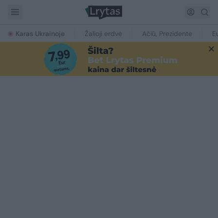
Karas Ukrainoje
Žalioji erdvė
Ačiū, Prezidente
E