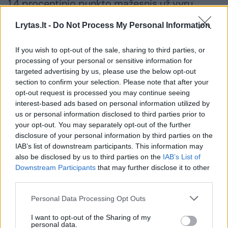
1,4 procentinio punkto mažesnis už vyrų
užimtumo lygį (atitinkamai 71,5 ir 72,9 proc.).
Lrytas.lt -
Do Not Process My Personal Information
If you wish to opt-out of the sale, sharing to third parties, or
Susiję straipsniai
processing of your personal or sensitive information for
targeted advertising by us, please use the below opt-out
section to confirm your selection. Please note that after your
opt-out request is processed you may continue seeing
interest-based ads based on personal information utilized by
us or personal information disclosed to third parties prior to
your opt-out. You may separately opt-out of the further
disclosure of your personal information by third parties on the
IAB’s list of downstream participants. This information may
also be disclosed by us to third parties on the
IAB’s List of
Downstream Participants
that may further disclose it to other
third parties.
Metų pradžia duoda vilties,
Nedarbo 
Personal Data Processing Opt Outs
kad blogiausia jau praeityje,
nesikeitė
tačiau ekonomistai įspėja:
I want to opt-out of the Sharing of my
personal data.
džiaugtis gali būti per anksti