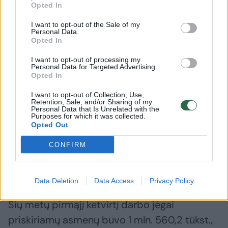
Opted In
I want to opt-out of the Sale of my
Personal Data.
Opted In
I want to opt-out of processing my
Jaunimo (15–24 metų amžiaus) užimtumo
Personal Data for Targeted Advertising.
Opted In
lygis 2024 m. pirmąjį ketvirtį sudarė 29,2
proc., per ketvirtį sumažėjo 1,2 procentinio
I want to opt-out of Collection, Use,
Retention, Sale, and/or Sharing of my
punkto. 55–64 metų amžiaus gyventojų
Personal Data that Is Unrelated with the
Purposes for which it was collected.
užimtumo lygis 2024 m. pirmąjį ketvirtį
Opted Out
sudarė 68,1 proc., per ketvirtį sumažėjo 1,1
CONFIRM
procentinio punkto, o per metus padidėjo
0,7 procentinio punkto.
Data Deletion
Data Access
Privacy Policy
Šių metų pirmąjį ketvirtį darbo jėgai
priskiriamų asmenų buvo 1 mln. 560,2 tūkst.,