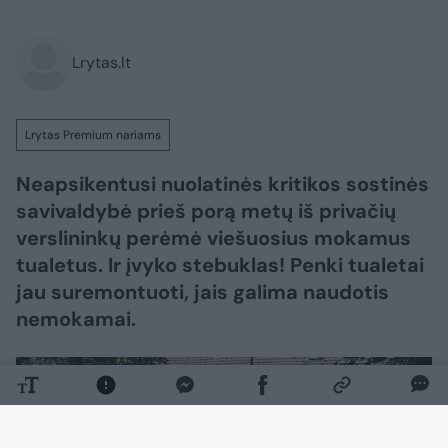
Lrytas.lt
Lrytas Premium nariams
Neapsikentusi nuolatinės kritikos sostinės
savivaldybė prieš porą metų iš privačių
verslininkų perėmė viešuosius mokamus
tualetus. Ir įvyko stebuklas! Penki tualetai
jau suremontuoti, jais galima naudotis
nemokamai.