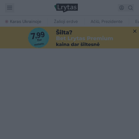
Karas Ukrainoje
Žalioji erdvė
Ačiū, Prezidente
E