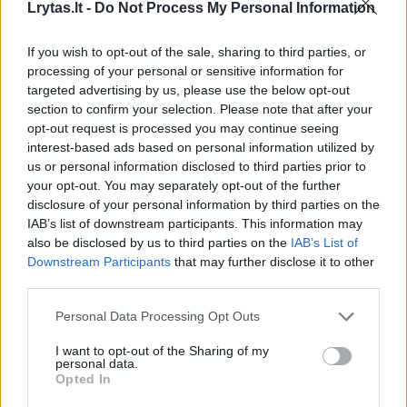
Lrytas.lt -
Do Not Process My Personal Information
Nefiksuotos kainos planų vidutinė kaina
If you wish to opt-out of the sale, sharing to third parties, or
liepos mėnesį siekė 0,246 Eur/kWh – ji buvo
processing of your personal or sensitive information for
3 proc. didesnė už tokių planų birželio
targeted advertising by us, please use the below opt-out
section to confirm your selection. Please note that after your
mėnesio kainą, praneša LEA.
opt-out request is processed you may continue seeing
interest-based ads based on personal information utilized by
us or personal information disclosed to third parties prior to
Agentūra informuoja, kad šiuo metu 3 mėn., 6
your opt-out. You may separately opt-out of the further
mėn. ir 18 mėn. energijos kainos fiksavimo
disclosure of your personal information by third parties on the
IAB’s list of downstream participants. This information may
laikotarpius siūlo po vieną tiekėją, o planus su
also be disclosed by us to third parties on the
IAB’s List of
12 mėn. ir 24 mėn. fiksuota kaina – trys
Downstream Participants
that may further disclose it to other
third parties.
tiekėjai.
Personal Data Processing Opt Outs
I want to opt-out of the Sharing of my
Susiję straipsniai
personal data.
Opted In