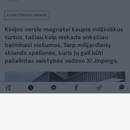
Lrytas Premium nariams
Kinijos verslo magnatai kaupia milžiniškus
turtus, tačiau kaip niekada anksčiau
baiminasi viešumos. Tarp milijardierių
sklando spėlionės, kuris jų gali būti
pašalintas valstybės vadovo Xi Jinpingo.