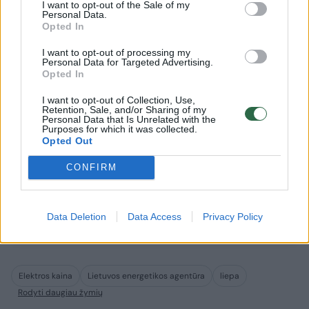
I want to opt-out of the Sale of my
Personal Data.
Opted In
I want to opt-out of processing my
Personal Data for Targeted Advertising.
Opted In
I want to opt-out of Collection, Use,
Retention, Sale, and/or Sharing of my
Personal Data that Is Unrelated with the
Purposes for which it was collected.
Taip dar nebuvo: birželį
Visą šalį
Opted Out
Lietuvos saulės elektrinės
paliko d
CONFIRM
pagamino rekordinį elektros
ruošiamė
kiekį
sukėlė t
Data Deletion
Data Access
Privacy Policy
Elektros kaina
Lietuvos energetikos agentūra
liepa
Rodyti daugiau žymių