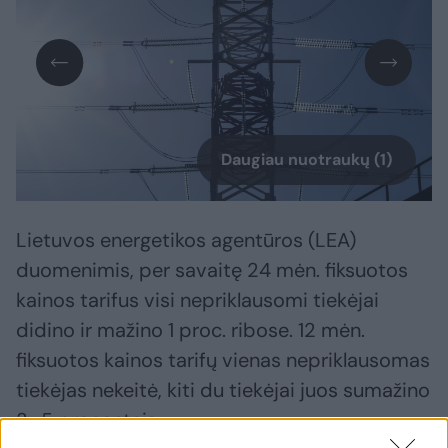
Daugiau nuotraukų (1)
Lietuvos energetikos agentūros (LEA)
duomenimis, per savaitę 24 mėn. fiksuotos
kainos tarifus visi nepriklausomi tiekėjai
didino ir mažino 1 proc. ribose. 12 mėn.
fiksuotos kainos tarifų vienas nepriklausomas
tiekėjas nekeitė, kiti du tiekėjai juos sumažino
3–5 procentais.