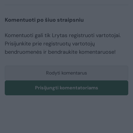
Komentuoti po šiuo straipsniu
Komentuoti gali tik Lrytas registruoti vartotojai.
Prisijunkite prie registruotų vartotojų
bendruomenės ir bendraukite komentaruose!
Rodyti komentarus
Prisijungti komentatoriams