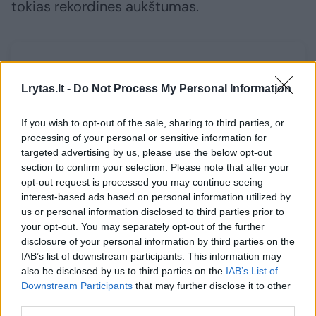
tokias rekordines aukštumas.
Susiję straipsniai
Lrytas.lt -
Do Not Process My Personal Information
If you wish to opt-out of the sale, sharing to third parties, or
processing of your personal or sensitive information for
targeted advertising by us, please use the below opt-out
section to confirm your selection. Please note that after your
opt-out request is processed you may continue seeing
interest-based ads based on personal information utilized by
us or personal information disclosed to third parties prior to
your opt-out. You may separately opt-out of the further
disclosure of your personal information by third parties on the
Billas Gatesas turtingųjų
Eidamas 
IAB’s list of downstream participants. This information may
sąraše krito dar labiau:
ilgameti
also be disclosed by us to third parties on the
IAB’s List of
bendražygis „Microsoft“
verslo pa
Downstream Participants
that may further disclose it to other
įkūrėją aplenkė „vos“
Mungeri
third parties.
milijardu