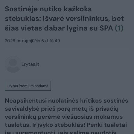
Sostinėje nutiko kažkoks
stebuklas: išvarė verslininkus, bet
šias vietas dabar lygina su SPA
(1)
2026 m. rugpjūčio 6 d. 15:49
Lrytas.lt
Lrytas Premium nariams
Neapsikentusi nuolatinės kritikos sostinės
savivaldybė prieš porą metų iš privačių
verslininkų perėmė viešuosius mokamus
tualetus. Ir įvyko stebuklas! Penki tualetai
jau suremontuoti, jais galima naudotis