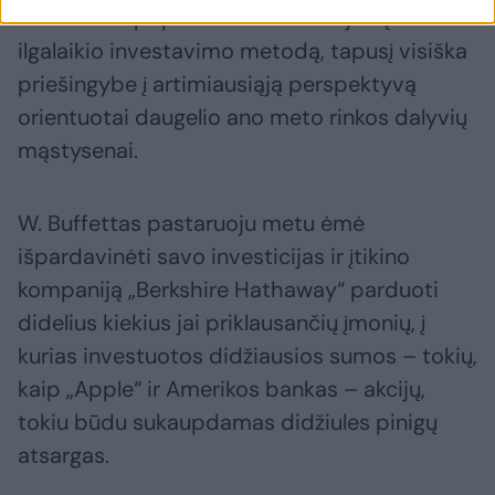
Buffettas išpopuliarino šaltakraujišką
ilgalaikio investavimo metodą, tapusį visiška
priešingybe į artimiausiąją perspektyvą
orientuotai daugelio ano meto rinkos dalyvių
mąstysenai.
W. Buffettas pastaruoju metu ėmė
išpardavinėti savo investicijas ir įtikino
kompaniją „Berkshire Hathaway“ parduoti
didelius kiekius jai priklausančių įmonių, į
kurias investuotos didžiausios sumos – tokių,
kaip „Apple“ ir Amerikos bankas – akcijų,
tokiu būdu sukaupdamas didžiules pinigų
atsargas.