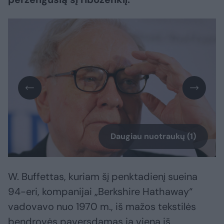
Daugiau nuotraukų (1)
W. Buffettas, kuriam šį penktadienį sueina
94-eri, kompanijai „Berkshire Hathaway“
vadovavo nuo 1970 m., iš mažos tekstilės
bendrovės paversdamas ją viena iš