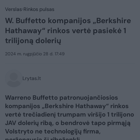
Verslas
Rinkos pulsas
W. Buffetto kompanijos „Berkshire
Hathaway“ rinkos vertė pasiekė 1
trilijoną dolerių
2024 m. rugpjūčio 28 d. 17:49
Lrytas.lt
Warreno Buffetto patronuojančiosios
kompanijos „Berkshire Hathaway“ rinkos
vertė trečiadienį trumpam viršijo 1 trilijono
JAV dolerių ribą, o bendrovė tapo pirmąją
Volstryto ne technologijų firma,
peržengusią šį riboženklį.