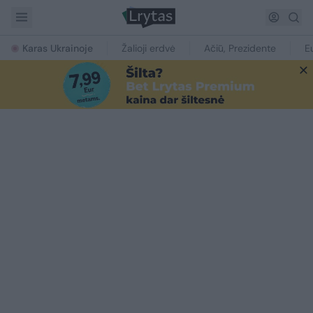
Karas Ukrainoje
Žalioji erdvė
Ačiū, Prezidente
E