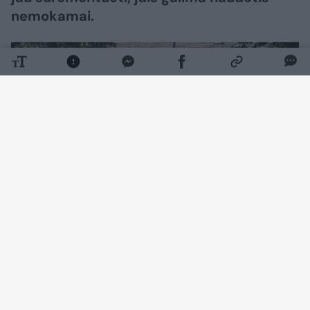
nemokamai.
Daugiau nuotraukų (12)
„Beveik naujas SPA miesto centre“, –
pristatydami prieš mėnesį po rekonstrukcijos
atidarytą viešąjį tualetą Vinco Kudirkos