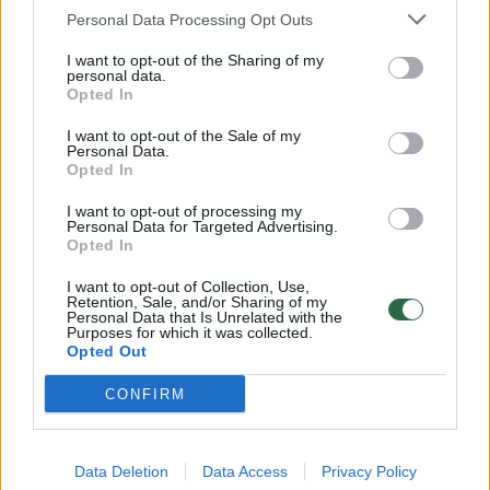
Personal Data Processing Opt Outs
I want to opt-out of the Sharing of my
personal data.
Opted In
Kompanijos „Berkshire Hathaway“ akcijų
I want to opt-out of the Sale of my
Personal Data.
vertė 12.15 val. vietos laiku (16.15 val. Grinvičo
Opted In
laiku) buvo pakilusi maždaug 0,9 proc. ir
I want to opt-out of processing my
Personal Data for Targeted Advertising.
pasiekė kiek mažiau nei 995 mlrd. JAV
Opted In
dolerių.
I want to opt-out of Collection, Use,
Retention, Sale, and/or Sharing of my
Personal Data that Is Unrelated with the
Nebraskoje įsikūrusios firmos portfelis apima
Purposes for which it was collected.
Opted Out
daugybę sektorių, tokių, kaip draudimas,
CONFIRM
geležinkeliai ir mažmeninė prekyba.
Omahos išminčiumi tituluojamas W.
Data Deletion
Data Access
Privacy Policy