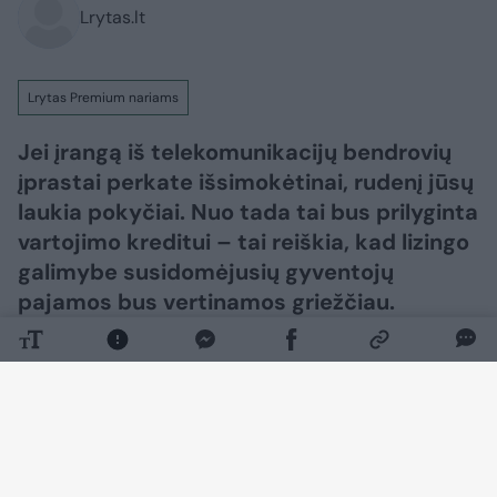
Lrytas.lt
Lrytas Premium nariams
Jei įrangą iš telekomunikacijų bendrovių
įprastai perkate išsimokėtinai, rudenį jūsų
laukia pokyčiai. Nuo tada tai bus prilyginta
vartojimo kreditui – tai reiškia, kad lizingo
galimybe susidomėjusių gyventojų
pajamos bus vertinamos griežčiau.