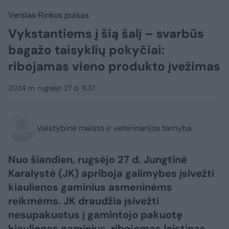
Verslas
Rinkos pulsas
Vykstantiems į šią šalį – svarbūs
bagažo taisyklių pokyčiai:
ribojamas vieno produkto įvežimas
2024 m. rugsėjo 27 d. 11:37
Valstybinė maisto ir veterinarijos tarnyba
Nuo šiandien, rugsėjo 27 d. Jungtinė
Karalystė (JK) apriboja galimybes įsivežti
kiaulienos gaminius asmeninėms
reikmėms. JK draudžia įsivežti
nesupakuotus į gamintojo pakuotę
kiaulienos gaminius, ribojamas leistinas