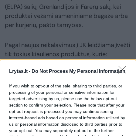
(ELPA) šalių, Grenlandijos ir Farerų salų, kai
produktai vežami asmeniniame bagaže arba
per kurjerių, pašto tarnybas.
Pagal naujus reikalavimus į JK leidžiama įvežti
tik tokius kiaulienos produktus, kurie:
Lrytas.lt -
Do Not Process My Personal Information
yra pagaminti ir supakuoti originaliose
gamintojo paženklintose pakuotėse;
If you wish to opt-out of the sale, sharing to third parties, or
processing of your personal or sensitive information for
bendras vieno asmens įvežamų produktų
targeted advertising by us, please use the below opt-out
svoris neviršija 2 kg.
section to confirm your selection. Please note that after your
opt-out request is processed you may continue seeing
interest-based ads based on personal information utilized by
us or personal information disclosed to third parties prior to
Susiję straipsniai
your opt-out. You may separately opt-out of the further