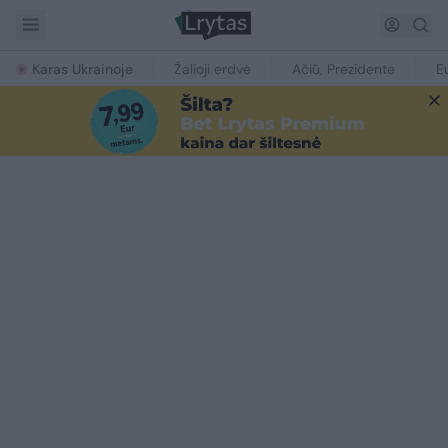
Karas Ukrainoje
Žalioji erdvė
Ačiū, Prezidente
E