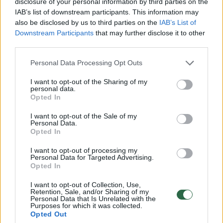
disclosure of your personal information by third parties on the
IAB’s list of downstream participants. This information may
also be disclosed by us to third parties on the
IAB’s List of
Downstream Participants
that may further disclose it to other
third parties.
Personal Data Processing Opt Outs
I want to opt-out of the Sharing of my
personal data.
Opted In
I want to opt-out of the Sale of my
Sausainiuose rado varžtą:
Kauno ra
Personal Data.
šiurkščius higienos
neįsilei
Opted In
pažeidimus inspektoriai
inspekto
I want to opt-out of processing my
fiksavo kone kiekviename
veikla
Personal Data for Targeted Advertising.
gamybos proceso etape
(2)
Opted In
I want to opt-out of Collection, Use,
Retention, Sale, and/or Sharing of my
Personal Data that Is Unrelated with the
Purposes for which it was collected.
Opted Out