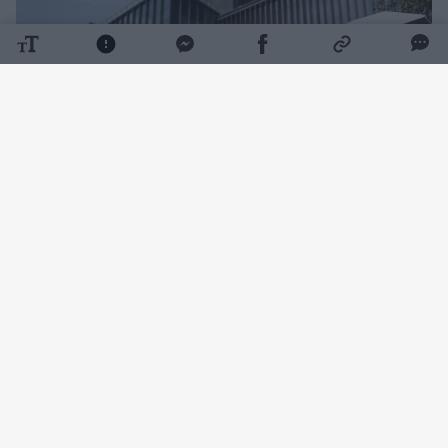
Daugiau nuotraukų (4)
Kai vienas turtingiausių kinų Qin Yinglinas
pasirodo viešai, jis kalba tiktai viena tema –
apie kiaules. Tačiau net tai būna retai,
rašo
„Stern“.