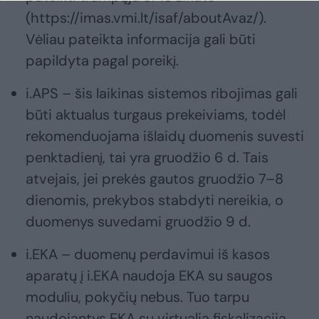
(https://imas.vmi.lt/isaf/aboutAvaz/).
Vėliau pateikta informacija gali būti
papildyta pagal poreikį.
i.APS – šis laikinas sistemos ribojimas gali
būti aktualus turgaus prekeiviams, todėl
rekomenduojama išlaidų duomenis suvesti
penktadienį, tai yra gruodžio 6 d. Tais
atvejais, jei prekės gautos gruodžio 7–8
dienomis, prekybos stabdyti nereikia, o
duomenys suvedami gruodžio 9 d.
i.EKA – duomenų perdavimui iš kasos
aparatų į i.EKA naudoja EKA su saugos
moduliu, pokyčių nebus. Tuo tarpu
naudojantys EKA su virtualia fiskalizacija