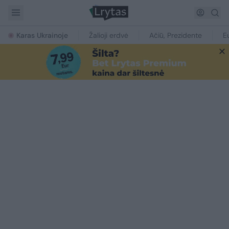
Karas Ukrainoje
Žalioji erdvė
Ačiū, Prezidente
E