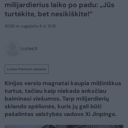
milijardierius laiko po padu: „Jūs
turtėkite, bet nesikiškite!“
2026 m. rugpjūčio 8 d. 13:19
Lrytas.lt
Lrytas Premium nariams
Kinijos verslo magnatai kaupia milžiniškus
turtus, tačiau kaip niekada anksčiau
baiminasi viešumos. Tarp milijardierių
sklando spėlionės, kuris jų gali būti
pašalintas valstybės vadovo Xi Jinpingo.