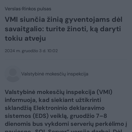
Verslas
Rinkos pulsas
VMI siunčia žinią gyventojams dėl
savaitgalio: turite žinoti, ką daryti
tokiu atveju
2024 m. gruodžio 3 d. 10:02
Valstybinė mokesčių inspekcija
Valstybinė mokesčių inspekcija (VMI)
informuoja, kad siekiant užtikrinti
sklandžią Elektroninio deklaravimo
sistemos (EDS) veiklą, gruodžio 7–8
dienomis bus vykdomi serverių perkėlimo į
naujesnę „SQL Server“ versiją darbai. Dėl