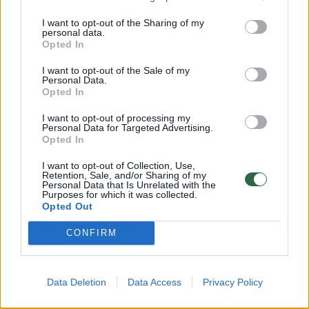
Šiais metais darbo
Papasako
užmokestis auga kone
darbuoto
I want to opt-out of the Sharing of my
personal data.
sparčiausiai istorijoje –
šventes: 
Opted In
kitąmet to nebus
(1)
dosnuma
I want to opt-out of the Sale of my
Personal Data.
Opted In
I want to opt-out of processing my
Personal Data for Targeted Advertising.
Opted In
Prisijungimo bei duomenų teikimo
I want to opt-out of Collection, Use,
alternatyvos bei rekomendacijos
Retention, Sale, and/or Sharing of my
Personal Data that Is Unrelated with the
Purposes for which it was collected.
atskiroms VMI sistemoms:
Opted Out
CONFIRM
i.VAZ – šiuo laikotarpiu reiktų naudoti
atsargines priemones, t. y. galima jungtis
per kitą atsarginį tinklapį arba informaciją
Data Deletion
Data Access
Privacy Policy
pateikti trumpąja SMS žinute