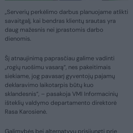
„Serverių perkėlimo darbus planuojame atlikti
savaitgalį, kai bendras klientų srautas yra
daug mažesnis nei įprastomis darbo
dienomis.
Šį atnaujinimą paprasčiau galime vadinti
„rogių ruošimu vasarą“, nes pakeitimais
siekiame, jog pavasarį gyventojų pajamų
deklaravimo laikotarpis būtų kuo
sklandesnis“, – pasakoja VMI Informacinių
išteklių valdymo departamento direktorė
Rasa Karosienė.
Galimybės bei alternatyvų prisijungti prie