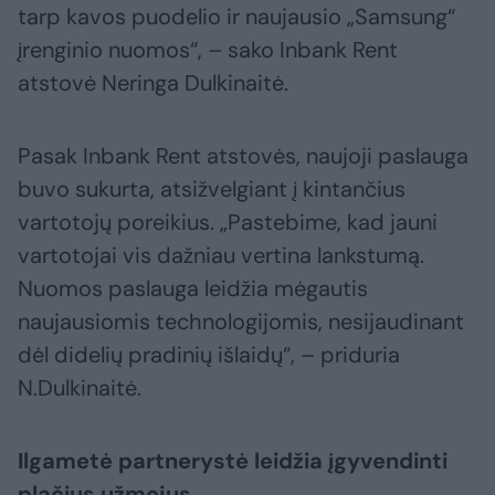
tarp kavos puodelio ir naujausio „Samsung“
įrenginio nuomos“, – sako Inbank Rent
atstovė Neringa Dulkinaitė.
Pasak Inbank Rent atstovės, naujoji paslauga
buvo sukurta, atsižvelgiant į kintančius
vartotojų poreikius. „Pastebime, kad jauni
vartotojai vis dažniau vertina lankstumą.
Nuomos paslauga leidžia mėgautis
naujausiomis technologijomis, nesijaudinant
dėl didelių pradinių išlaidų“, – priduria
N.Dulkinaitė.
Ilgametė partnerystė leidžia įgyvendinti
plačius užmojus