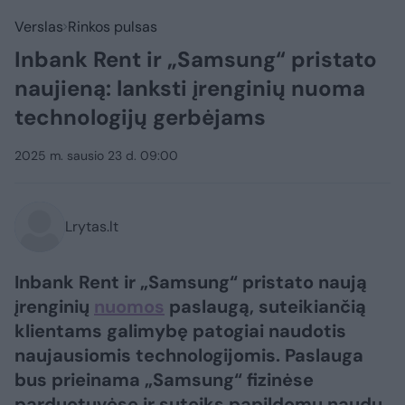
Verslas
Rinkos pulsas
Inbank Rent ir „Samsung“ pristato
naujieną: lanksti įrenginių nuoma
technologijų gerbėjams
2025 m. sausio 23 d. 09:00
Lrytas.lt
Inbank Rent ir „Samsung“ pristato naują
įrenginių
nuomos
paslaugą, suteikiančią
klientams galimybę patogiai naudotis
naujausiomis technologijomis. Paslauga
bus prieinama „Samsung“ fizinėse
parduotuvėse ir suteiks papildomų naudų,