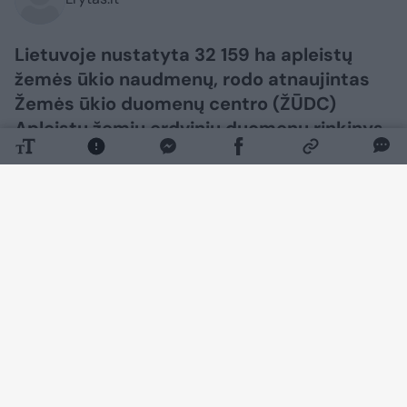
Lietuvoje nustatyta 32 159 ha apleistų
žemės ūkio naudmenų, rodo atnaujintas
Žemės ūkio duomenų centro (ŽŪDC)
Apleistų žemių erdvinių duomenų rinkinys.
Daugiau nuotraukų (2)