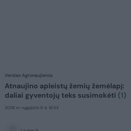
Verslas
Agronaujienos
Atnaujino apleistų žemių žemėlapį:
daliai gyventojų teks susimokėti
(1)
2026 m. rugpjūčio 6 d. 16:53
Lrytas.lt