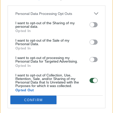
third parties.
„Nuomos paslauga Lietuvoje išsiskiria
Personal Data Processing Opt Outs
sparčiai augančiu populiarumu, ypač tarp
I want to opt-out of the Sharing of my
išmaniųjų telefonų. „Samsung Galaxy S“ serija
personal data.
Opted In
ir toliau išlieka vienas geidžiamiausių
pasirinkimų. Pernai jų vidutinė kaina siekė
I want to opt-out of the Sale of my
Personal Data.
apie 894 EUR.
Opted In
I want to opt-out of processing my
Personal Data for Targeted Advertising.
„Klientai dažniausiai renkasi 24 mėnesių
Opted In
nuomos laikotarpį, kuris užtikrina geriausią
I want to opt-out of Collection, Use,
Retention, Sale, and/or Sharing of my
kainos ir vertės balansą. „Net 73 proc. visų
Personal Data that Is Unrelated with the
Purposes for which it was collected.
nuomininkų pasirenka šį laikotarpį, o
Opted Out
išmaniųjų telefonų nuomos atveju šis rodiklis
CONFIRM
siekia net 87 proc.“, – pabrėžia N.Dulkinaitė.