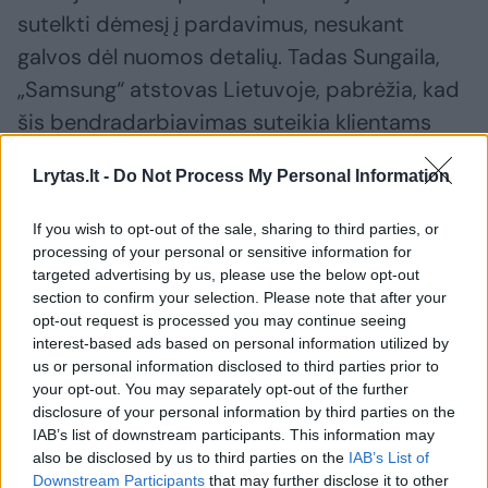
sutelkti dėmesį į pardavimus, nesukant
galvos dėl nuomos detalių. Tadas Sungaila,
„Samsung“ atstovas Lietuvoje, pabrėžia, kad
šis bendradarbiavimas suteikia klientams
galimybę patogiai ir novatoriškai naudotis
Lrytas.lt -
Do Not Process My Personal Information
naujausiomis technologijomis.
If you wish to opt-out of the sale, sharing to third parties, or
processing of your personal or sensitive information for
„Mūsų partnerystė su „Inbank“ per beveik
targeted advertising by us, please use the below opt-out
dešimtmetį buvo orientuota į vertę ir
section to confirm your selection. Please note that after your
patogumą klientams, todėl džiaugiamės
opt-out request is processed you may continue seeing
interest-based ads based on personal information utilized by
galėdami pasiūlyti „Smart Rent“ nuomos
us or personal information disclosed to third parties prior to
paslaugą savo salonuose,“ – sako T.Sungaila.
your opt-out. You may separately opt-out of the further
disclosure of your personal information by third parties on the
IAB’s list of downstream participants. This information may
Paslauga atliepia vartotojų lūkesčius
also be disclosed by us to third parties on the
IAB’s List of
Downstream Participants
that may further disclose it to other