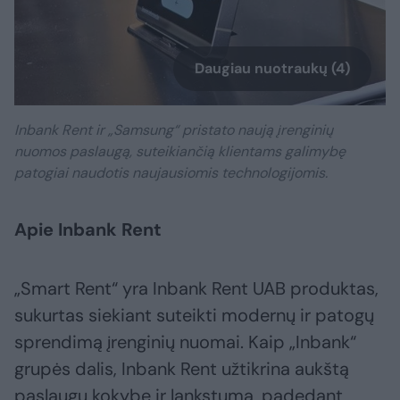
Daugiau nuotraukų (4)
Inbank Rent ir „Samsung“ pristato naują įrenginių
nuomos paslaugą, suteikiančią klientams galimybę
patogiai naudotis naujausiomis technologijomis.
Apie Inbank Rent
„Smart Rent“ yra Inbank Rent UAB produktas,
sukurtas siekiant suteikti modernų ir patogų
sprendimą įrenginių nuomai. Kaip „Inbank“
grupės dalis, Inbank Rent užtikrina aukštą
paslaugų kokybę ir lankstumą, padedant