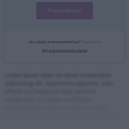
Prenumeruoti
Jau esate prenumeratorius?
Prisijunkite
Kiti prenumeratos planai
Lorem ipsum dolor sit amet consectetur
adipisicing elit. Asperiores sapiente, odio
officiis sed tempore vitae veritatis
repellendus, ad saepe architecto
repudiandae corrupti sit non error illum
consequuntur adipisci dignissimos maxime.