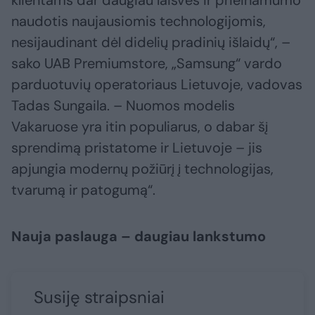
klientams dar daugiau laisvės ir prieinamumo
naudotis naujausiomis technologijomis,
nesijaudinant dėl didelių pradinių išlaidų“, –
sako UAB Premiumstore, „Samsung“ vardo
parduotuvių operatoriaus Lietuvoje, vadovas
Tadas Sungaila. – Nuomos modelis
Vakaruose yra itin populiarus, o dabar šį
sprendimą pristatome ir Lietuvoje – jis
apjungia modernų požiūrį į technologijas,
tvarumą ir patogumą“.
Nauja paslauga – daugiau lankstumo
Susiję straipsniai