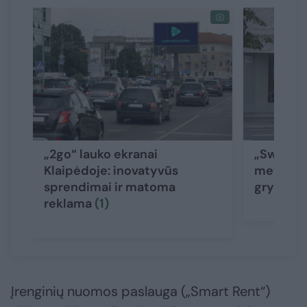
„2go“ lauko ekranai
„Swedban
Klaipėdoje: inovatyvūs
metus už
sprendimai ir matoma
grynojo 
reklama
(1)
Įrenginių nuomos paslauga („Smart Rent“)