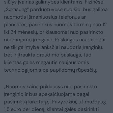
siūlys įvairias galimybes klientams. Fizinėse
„Samsung“ parduotuvėse nuo šiol bus galima
nuomotis išmaniuosius telefonus ar
planšetes, pasirinkus nuomos terminą nuo 12
iki 24 mėnesių, priklausomai nuo pasirinkto
nuomojamo įrenginio. Paslaugos nauda – tai
ne tik galimybė lanksčiai naudotis įrenginiu,
bet ir įtraukta draudimo paslauga, tad
klientas galės mėgautis naujausiomis
technologijomis be papildomų rūpesčių.
„Nuomos kaina priklausys nuo pasirinkto
įrenginio ir bus apskaičiuojama pagal
pasirinktą laikotarpį. Pavyzdžiui, už maždaug
1,5 euro per dieną, klientai galės pasirinkti