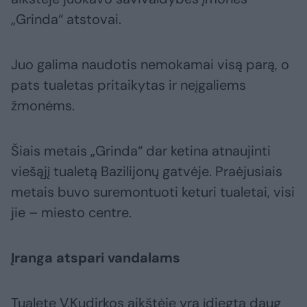
„Grinda“ atstovai.
Juo galima naudotis nemokamai visą parą, o
pats tualetas pritaikytas ir neįgaliems
žmonėms.
Šiais metais „Grinda“ dar ketina atnaujinti
viešąjį tualetą Bazilijonų gatvėje. Praėjusiais
metais buvo suremontuoti keturi tualetai, visi
jie – miesto centre.
Įranga atspari vandalams
Tualete V.Kudirkos aikštėje yra įdiegta daug