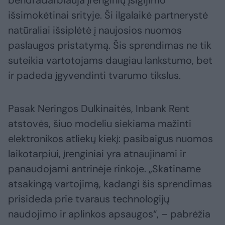
bendradarbiauja įrenginių įsigijimo
išsimokėtinai srityje. Ši ilgalaikė partnerystė
natūraliai išsiplėtė į naujosios nuomos
paslaugos pristatymą. Šis sprendimas ne tik
suteikia vartotojams daugiau lankstumo, bet
ir padeda įgyvendinti tvarumo tikslus.
Pasak Neringos Dulkinaitės, Inbank Rent
atstovės, šiuo modeliu siekiama mažinti
elektronikos atliekų kiekį: pasibaigus nuomos
laikotarpiui, įrenginiai yra atnaujinami ir
panaudojami antrinėje rinkoje. „Skatiname
atsakingą vartojimą, kadangi šis sprendimas
prisideda prie tvaraus technologijų
naudojimo ir aplinkos apsaugos“, – pabrėžia