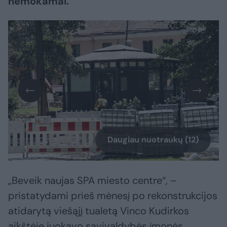
nemokamai.
Daugiau nuotraukų (12)
„Beveik naujas SPA miesto centre“, –
pristatydami prieš mėnesį po rekonstrukcijos
atidarytą viešąjį tualetą Vinco Kudirkos
aikštėje juokavo savivaldybės įmonės