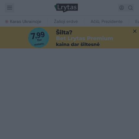
Karas Ukrainoje
Žalioji erdvė
Ačiū, Prezidente
E