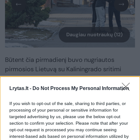
Daugiau nuotraukų (12)
Būtent čia pirmadienį buvo nugriautos
pirmosios Lietuvą su Kaliningrado sritimi
jungusios elektros perdavimo linijos Kruonio
HAE–Sovetskas ruožo atramos.
Lrytas.lt -
Do Not Process My Personal Information
If you wish to opt-out of the sale, sharing to third parties, or
Po sėkmingo atsijungimo nuo BRELL
processing of your personal or sensitive information for
sistemos ir sinchronizacijos su žemynine
targeted advertising by us, please use the below opt-out
section to confirm your selection. Please note that after your
Europa, šios dalys Lietuvai – nebereikalingos.
opt-out request is processed you may continue seeing
interest-based ads based on personal information utilized by