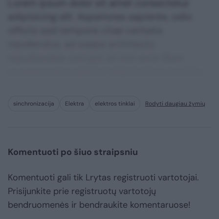
Lorem ipsum dolor sit amet consectetur
adipisicing elit. Asperiores sapiente, odio
officiis sed tempore vitae veritatis
repellendus, ad saepe architecto
repudiandae corrupti sit non error illum
consequuntur adipisci dignissimos maxime.
sinchronizacija
Elektra
elektros tinklai
Rodyti daugiau žymių
Komentuoti po šiuo straipsniu
Komentuoti gali tik Lrytas registruoti vartotojai.
Prisijunkite prie registruotų vartotojų
bendruomenės ir bendraukite komentaruose!