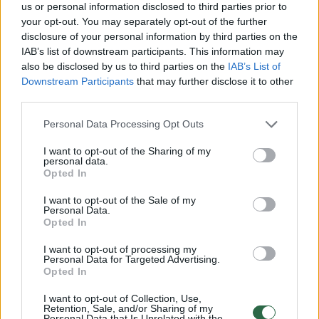
us or personal information disclosed to third parties prior to
Įamžinę istorinį įvykį,
Lrytas
žurnalistai nutarė
your opt-out. You may separately opt-out of the further
pasižvalygti po vietines apylinkes ir
disclosure of your personal information by third parties on the
IAB’s list of downstream participants. This information may
paklausinėti gyventojų, ką šiems teko girdėti
also be disclosed by us to third parties on the
IAB’s List of
apie elektros tinklų sinchronizaciją bei
Downstream Participants
that may further disclose it to other
third parties.
atsijungimą nuo bendros sistemos su Rusija
ir Baltarusija.
Personal Data Processing Opt Outs
I want to opt-out of the Sharing of my
personal data.
Aplankius Kybartus, Virbalį bei Vilkaviškį tapo
Opted In
aišku – nuomonių čia esti įvairiausio plauko.
I want to opt-out of the Sale of my
Personal Data.
Opted In
Ukrainos neparemtų
I want to opt-out of processing my
Personal Data for Targeted Advertising.
Opted In
I want to opt-out of Collection, Use,
Retention, Sale, and/or Sharing of my
Norite skaityti toliau?
Personal Data that Is Unrelated with the