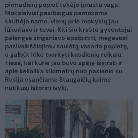
pirmadienį popiet tekėjo įprasta vaga.
Moksleiviai pasibaigus pamokoms
skubėjo namo, vienų prie mokyklų jau
lūkuriavo ir tėvai. Kiti šio krašto gyventojai
palengva žingsniavo apsipirkti, mėgavosi
pasivaikščiojimu saulėtą vasario popietę,
o galbūt lėkė tvarkyti kasdienių reikalų.
Tiesa, kai kurie jau buvo spėję išgirsti ir
apie keliolika kilometrų nuo pasienio su
Rusija esančiame Staugaičių kaime
nutikusį istorinį įvykį.