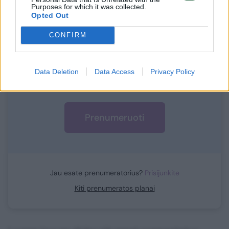
Purposes for which it was collected.
Opted Out
Prisijunkite prie mūsų bendruomenės ir tapkite
CONFIRM
prenumeratoriumi
1
Vos nuo
Eur / mėn.
Data Deletion
Data Access
Privacy Policy
Prenumeruoti
Jau esate prenumeratorius?
Prisijunkite
Kiti prenumeratos planai