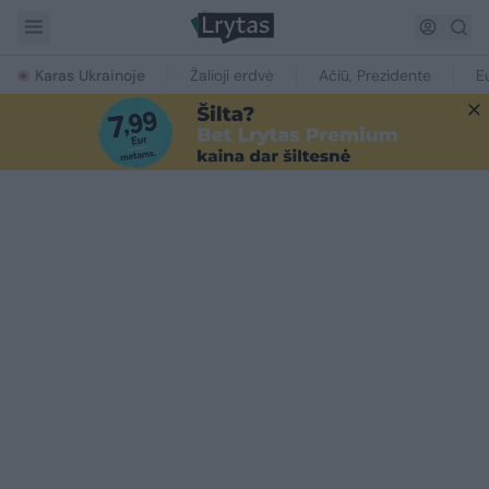
Karas Ukrainoje
Žalioji erdvė
Ačiū, Prezidente
E