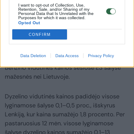
1,54 Eur/l.
I want to opt-out of Collection, Use,
Retention, Sale, and/or Sharing of my
Personal Data that Is Unrelated with the
Purposes for which it was collected.
Tarp ES šalių didžiausios benzino vidutinės
Opted Out
kainos yra Danijoje, Nyderlanduose ir
CONFIRM
Graikijoje (1,73–1,94 Eur/l), mažiausios –
Maltoje, Kipre ir Bulgarijoje (1,19–1,34 Eur/l).
Data Deletion
Data Access
Privacy Policy
Benzino vidutinės kainos šešiose ES šalyse
mažesnės nei Lietuvoje.
Dyzelino vidutinės kainos padidėjo visose
lyginamose šalyse 0,1–0,5 proc., išskyrus
Lenkiją, kur kaina sumažėjo 1,8 procento. Per
pastaruosius 12 mėn. visose lyginamose
šalyse dyzelino kainos sumažėjo 0,1–13