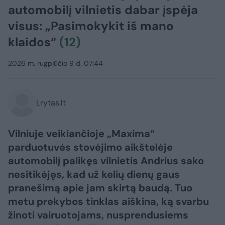
automobilį vilnietis dabar įspėja
visus: „Pasimokykit iš mano
klaidos“
(12)
2026 m. rugpjūčio 9 d. 07:44
Lrytas.lt
Vilniuje veikiančioje „Maxima“
parduotuvės stovėjimo aikštelėje
automobilį palikęs vilnietis Andrius sako
nesitikėjęs, kad už kelių dienų gaus
pranešimą apie jam skirtą baudą. Tuo
metu prekybos tinklas aiškina, ką svarbu
žinoti vairuotojams, nusprendusiems