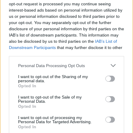
opt-out request is processed you may continue seeing
kaina sumažėjo 0,08 Eur/l, o dyzelino kaina
interest-based ads based on personal information utilized by
nukrito 0,17 Eur/l.
us or personal information disclosed to third parties prior to
your opt-out. You may separately opt-out of the further
disclosure of your personal information by third parties on the
Praėjusią savaitę benzino vidutinės kainos
IAB’s list of downstream participants. This information may
also be disclosed by us to third parties on the
IAB’s List of
padidėjo Lietuvoje, Latvijoje ir Vokietijoje
Downstream Participants
that may further disclose it to other
0,1–0,7 proc., sumažėjo Lenkijoje 1,5 proc., o
third parties.
Estijoje kaina nepakito. Per 12 mėnesių
Personal Data Processing Opt Outs
benzino kainos sumažėjo visose lyginamose
I want to opt-out of the Sharing of my
šalyse 6–12 procentų.
personal data.
Opted In
I want to opt-out of the Sale of my
Lenkijoje benzino vidutinė kaina dabar yra
Personal Data.
1,35 Eur/l, arba 0,05 Eur/l mažesnė nei
Opted In
Lietuvoje, o Estijoje ir Latvijoje vidutinės
I want to opt-out of processing my
Personal Data for Targeted Advertising.
benzino kainos yra atitinkamai 1,58 Eur/l ir
Opted In