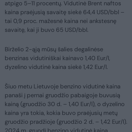
atpigo 5–11 procentų. Vidutinė Brent naftos
kaina praėjusią savaitę siekė 64,4 USD/bbl –
tai 0,9 proc. mažesnė kaina nei ankstesnę
savaitę, kai ji buvo 65 USD/bbl.
Birželio 2-ąją mūsų šalies degalinėse
benzinas vidutiniškai kainavo 1,40 Eur/l,
dyzelino vidutinė kaina siekė 1,42 Eur/l.
Šiuo metu Lietuvoje benzino vidutinė kaina
panaši į pernai gruodžio pabaigoje buvusią
kainą (gruodžio 30 d. – 1,40 Eur/l), o dyzelino
kaina yra tokia, kokia buvo praėjusių metų
gruodžio pradžioje (gruodžio 2 d. – 1,42 Eur/l).
2024 m. gruodį benzino vidutinė kaina