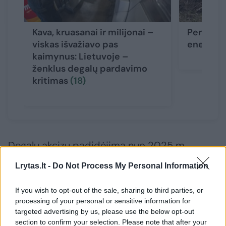
Kava, kruasanai ir milijonai –
Per savai
viskas išvažiavo pas
energijos
kaimynus: Lietuvoje –
ženklus degalų pardavimo
kritimas
(18)
Degalų akcizų padidėjimą nuo 2025 m.
sausio 1 d. kol kas kompensuoja nukritusios
Lrytas.lt -
Do Not Process My Personal Information
naftos kainos, stiprėjantis euro kursas JAV
dolerio atžvilgiu ir gamintojų maržos
If you wish to opt-out of the sale, sharing to third parties, or
processing of your personal or sensitive information for
sumažėjimas. Nuo 2025 m. pradžios (birželio
targeted advertising by us, please use the below opt-out
2 d. palyginti su sausio 6 d.) vidutinė benzino
section to confirm your selection. Please note that after your