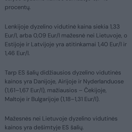
procentų.
Lenkijoje dyzelino vidutinė kaina siekia 1,33
Eur/l, arba 0,09 Eur/l mažesnė nei Lietuvoje, o
Estijoje ir Latvijoje yra atitinkamai 1,40 Eur/l ir
1,46 Eur/l.
Tarp ES šalių didžiausios dyzelino vidutinės
kainos yra Danijoje, Airijoje ir Nyderlanduose
(1,61–1,67 Eur/l), mažiausios – Čekijoje,
Maltoje ir Bulgarijoje (1,18–1,31 Eur/l).
Mažesnės nei Lietuvoje dyzelino vidutinės
kainos yra dešimtyje ES šalių.