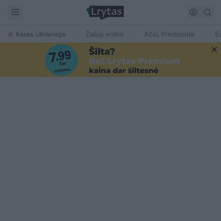
Karas Ukrainoje
Žalioji erdvė
Ačiū, Prezidente
E