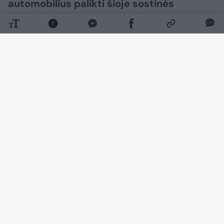
automobilius palikti šioje sostinės
aikštelėje ilgiau nei 2 valandas.
Daugiau nuotraukų (4)
Nori įspėti kitus