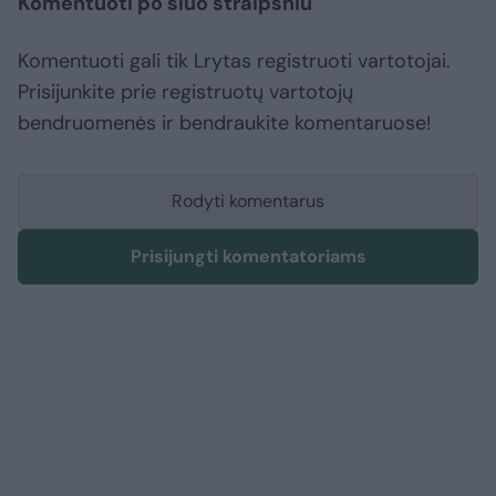
Komentuoti po šiuo straipsniu
Komentuoti gali tik Lrytas registruoti vartotojai.
Prisijunkite prie registruotų vartotojų
bendruomenės ir bendraukite komentaruose!
Rodyti komentarus
Prisijungti komentatoriams