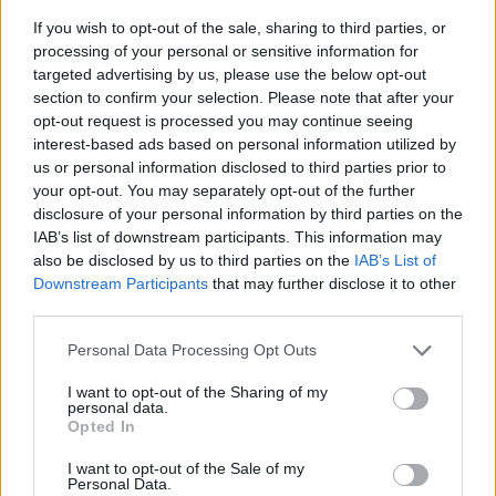
universiteto ligoninė Santaros klinikos. Čia
If you wish to opt-out of the sale, sharing to third parties, or
algų mediana bruto buvo 2,98 tūkst. eurų –
processing of your personal or sensitive information for
per mėnesį ji paaugo 2,1 proc., per metus –
targeted advertising by us, please use the below opt-out
section to confirm your selection. Please note that after your
13,7 proc.
opt-out request is processed you may continue seeing
interest-based ads based on personal information utilized by
us or personal information disclosed to third parties prior to
your opt-out. You may separately opt-out of the further
Susiję straipsniai
disclosure of your personal information by third parties on the
IAB’s list of downstream participants. This information may
also be disclosed by us to third parties on the
IAB’s List of
Downstream Participants
that may further disclose it to other
third parties.
Personal Data Processing Opt Outs
I want to opt-out of the Sharing of my
personal data.
→
Opted In
I want to opt-out of the Sale of my
Buvęs pareigūnas prabilo
Šalies m
Personal Data.