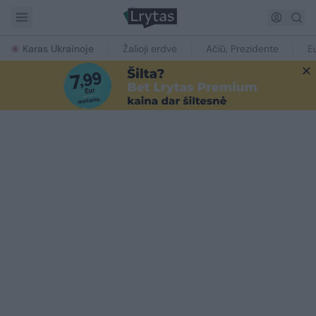
Karas Ukrainoje
Žalioji erdvė
Ačiū, Prezidente
E