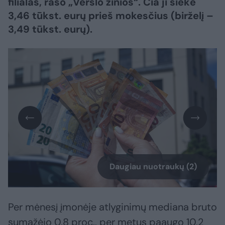
filialas, rašo „Verslo žinios“. Čia ji siekė
3,46 tūkst. eurų prieš mokesčius (birželį –
3,49 tūkst. eurų).
Daugiau nuotraukų (2)
Per mėnesį įmonėje atlyginimų mediana bruto
sumažėjo 0,8 proc., per metus paaugo 10,2