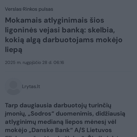
Verslas
Rinkos pulsas
Mokamais atlyginimais šios
ligoninės vejasi banką: skelbia,
kokią algą darbuotojams mokėjo
liepą
2025 m. rugpjūčio 28 d. 06:16
Lrytas.lt
Tarp daugiausia darbuotojų turinčių
įmonių, „Sodros“ duomenimis, didžiausią
atlyginimų medianą liepos mėnesį vėl
mokėjo „Danske Bank“ A/S Lietuvos