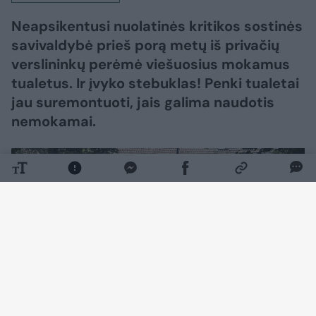
Neapsikentusi nuolatinės kritikos sostinės
savivaldybė prieš porą metų iš privačių
verslininkų perėmė viešuosius mokamus
tualetus. Ir įvyko stebuklas! Penki tualetai
jau suremontuoti, jais galima naudotis
nemokamai.
Daugiau nuotraukų (12)