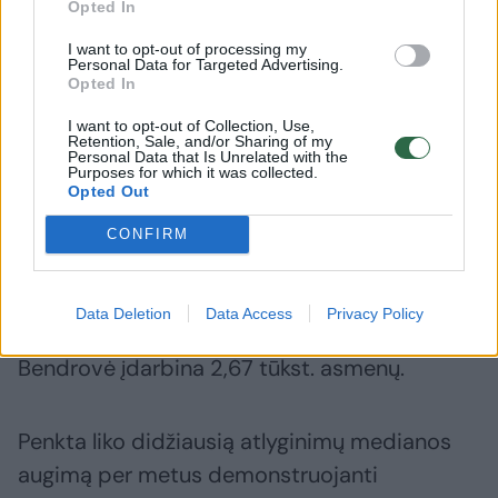
Opted In
apie tai, kokių reikalavimų
uke buvę
sulaukė tarnybos metu:
teisiama
I want to opt-out of processing my
„Nurodydavo, ko įmonėse
bankrot
Personal Data for Targeted Advertising.
Opted In
nematyti“
(2)
I want to opt-out of Collection, Use,
Retention, Sale, and/or Sharing of my
Personal Data that Is Unrelated with the
Purposes for which it was collected.
Opted Out
Ketvirtoje vietoje praėjusį mėnesį buvo
CONFIRM
Energijos skirstymo operatorius (ESO):
mediana čia siekė 2,97 tūkst. eurų. Per mėnesį
Data Deletion
Data Access
Privacy Policy
ji paaugo 10,2 proc., per metus – 3,5 proc.
Bendrovė įdarbina 2,67 tūkst. asmenų.
Penkta liko didžiausią atlyginimų medianos
augimą per metus demonstruojanti