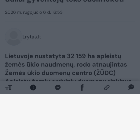
2026 m. rugpjūčio 6 d. 16:53
Lrytas.lt
Lietuvoje nustatyta 32 159 ha apleistų
žemės ūkio naudmenų, rodo atnaujintas
Žemės ūkio duomenų centro (ŽŪDC)
Apleistų žemių erdvinių duomenų rinkinys.