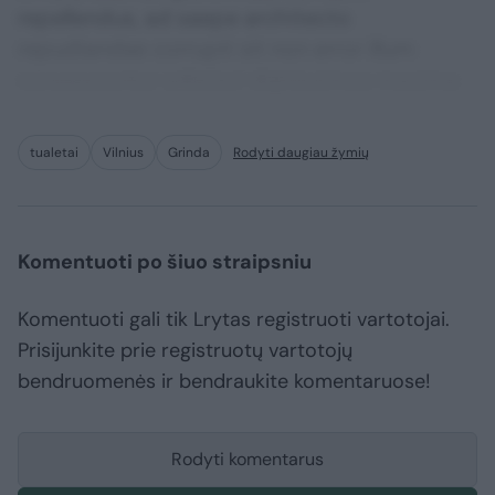
repellendus, ad saepe architecto
repudiandae corrupti sit non error illum
consequuntur adipisci dignissimos maxime.
tualetai
Vilnius
Grinda
Rodyti daugiau žymių
Komentuoti po šiuo straipsniu
Komentuoti gali tik Lrytas registruoti vartotojai.
Prisijunkite prie registruotų vartotojų
bendruomenės ir bendraukite komentaruose!
Rodyti komentarus