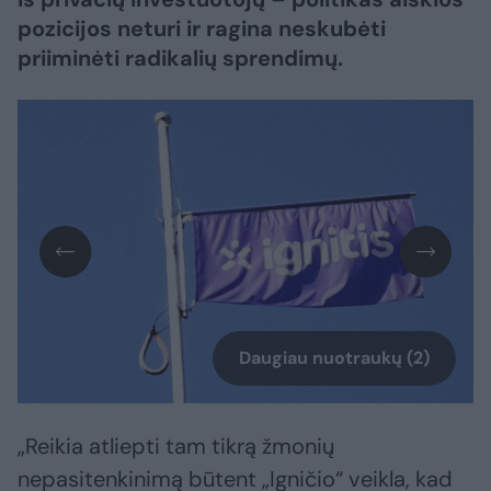
pozicijos neturi ir ragina neskubėti
priiminėti radikalių sprendimų.
Daugiau nuotraukų (2)
„Reikia atliepti tam tikrą žmonių
nepasitenkinimą būtent „Igničio“ veikla, kad