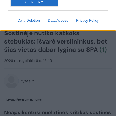
CONFIRM
Data Deletion
Data Access
Privacy Policy
Verslas
Rinkos pulsas
Sostinėje nutiko kažkoks
stebuklas: išvarė verslininkus, bet
šias vietas dabar lygina su SPA
(1)
2026 m. rugpjūčio 6 d. 15:49
Lrytas.lt
Lrytas Premium nariams
Neapsikentusi nuolatinės kritikos sostinės