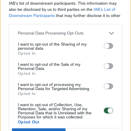
Komentuoti gali tik Lrytas registruoti vartotojai.
IAB’s list of downstream participants. This information may
Prisijunkite prie registruotų vartotojų
also be disclosed by us to third parties on the
IAB’s List of
Downstream Participants
that may further disclose it to other
bendruomenės ir bendraukite komentaruose!
third parties.
Personal Data Processing Opt Outs
Rodyti komentarus
I want to opt-out of the Sharing of my
personal data.
Prisijungti komentatoriams
Opted In
I want to opt-out of the Sale of my
Personal Data.
Opted In
I want to opt-out of processing my
Personal Data for Targeted Advertising.
Opted In
I want to opt-out of Collection, Use,
Retention, Sale, and/or Sharing of my
Personal Data that Is Unrelated with the
Purposes for which it was collected.
Opted Out