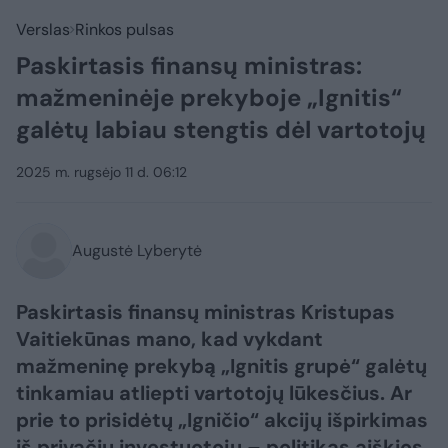
Verslas
Rinkos pulsas
Paskirtasis finansų ministras:
mažmeninėje prekyboje „Ignitis“
galėtų labiau stengtis dėl vartotojų
2025 m. rugsėjo 11 d. 06:12
Augustė Lyberytė
Paskirtasis finansų ministras Kristupas
Vaitiekūnas mano, kad vykdant
mažmeninę prekybą „Ignitis grupė“ galėtų
tinkamiau atliepti vartotojų lūkesčius. Ar
prie to prisidėtų „Igničio“ akcijų išpirkimas
iš privačių investuotojų – politikas aiškios