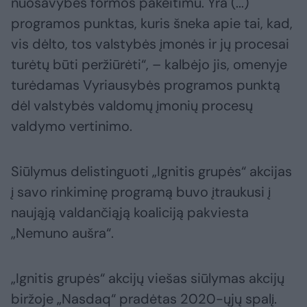
nuosavybės formos pakeitimu. Yra (...)
programos punktas, kuris šneka apie tai, kad,
vis dėlto, tos valstybės įmonės ir jų procesai
turėtų būti peržiūrėti“, – kalbėjo jis, omenyje
turėdamas Vyriausybės programos punktą
dėl valstybės valdomų įmonių procesų
valdymo vertinimo.
Siūlymus delistinguoti „Ignitis grupės“ akcijas
į savo rinkiminę programą buvo įtraukusi į
naująją valdančiąją koaliciją pakviesta
„Nemuno aušra“.
„Ignitis grupės“ akcijų viešas siūlymas akcijų
biržoje „Nasdaq“ pradėtas 2020-ųjų spalį.