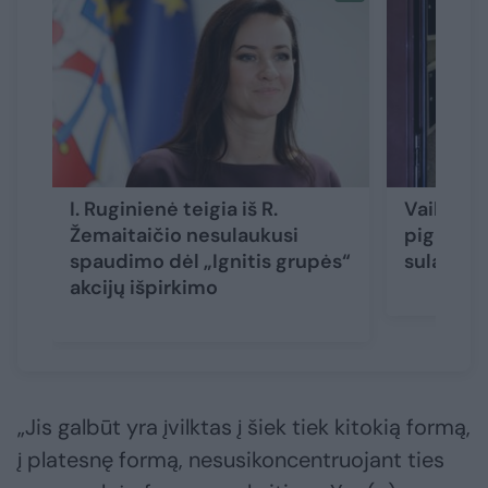
I. Ruginienė teigia iš R.
Vaikšto 
Žemaitaičio nesulaukusi
pigesnę e
spaudimo dėl „Ignitis grupės“
sulaukus
akcijų išpirkimo
„Jis galbūt yra įvilktas į šiek tiek kitokią formą,
į platesnę formą, nesusikoncentruojant ties