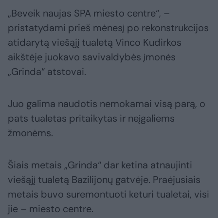
„Beveik naujas SPA miesto centre“, –
pristatydami prieš mėnesį po rekonstrukcijos
atidarytą viešąjį tualetą Vinco Kudirkos
aikštėje juokavo savivaldybės įmonės
„Grinda“ atstovai.
Juo galima naudotis nemokamai visą parą, o
pats tualetas pritaikytas ir neįgaliems
žmonėms.
Šiais metais „Grinda“ dar ketina atnaujinti
viešąjį tualetą Bazilijonų gatvėje. Praėjusiais
metais buvo suremontuoti keturi tualetai, visi
jie – miesto centre.