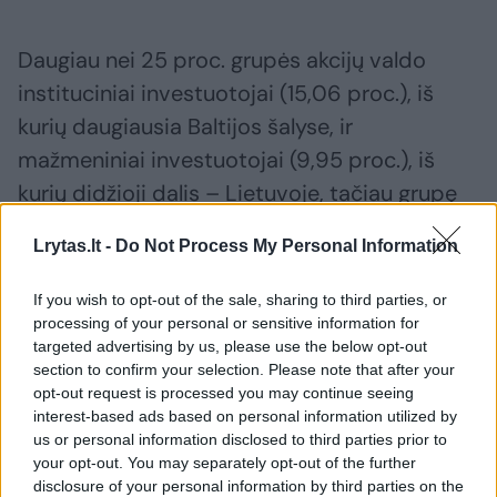
Daugiau nei 25 proc. grupės akcijų valdo
instituciniai investuotojai (15,06 proc.), iš
kurių daugiausia Baltijos šalyse, ir
mažmeniniai investuotojai (9,95 proc.), iš
kurių didžioji dalis – Lietuvoje, tačiau grupę
valdo valstybė – 74,99 proc. akcijų priklauso
Lrytas.lt -
Do Not Process My Personal Information
Finansų ministerijai.
If you wish to opt-out of the sale, sharing to third parties, or
processing of your personal or sensitive information for
Ignitis
mažmeninė prekyba
targeted advertising by us, please use the below opt-out
section to confirm your selection. Please note that after your
opt-out request is processed you may continue seeing
interest-based ads based on personal information utilized by
us or personal information disclosed to third parties prior to
Komentuoti po šiuo straipsniu
your opt-out. You may separately opt-out of the further
disclosure of your personal information by third parties on the