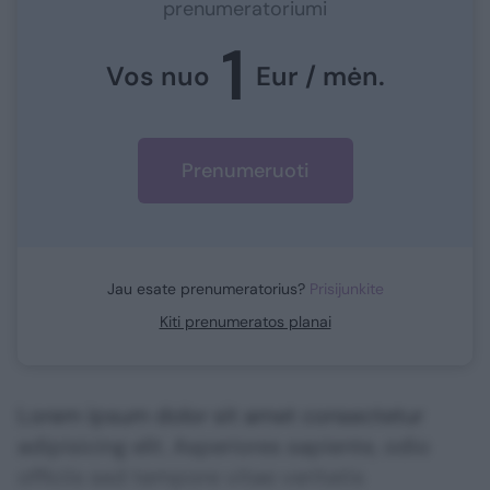
prenumeratoriumi
1
Vos nuo
Eur / mėn.
Prenumeruoti
Jau esate prenumeratorius?
Prisijunkite
Kiti prenumeratos planai
Lorem ipsum dolor sit amet consectetur
adipisicing elit. Asperiores sapiente, odio
officiis sed tempore vitae veritatis