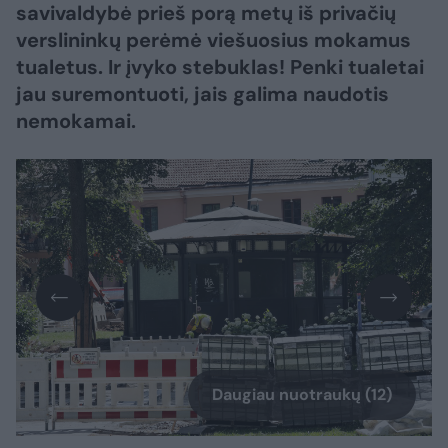
savivaldybė prieš porą metų iš privačių
verslininkų perėmė viešuosius mokamus
tualetus. Ir įvyko stebuklas! Penki tualetai
jau suremontuoti, jais galima naudotis
nemokamai.
Daugiau nuotraukų (12)