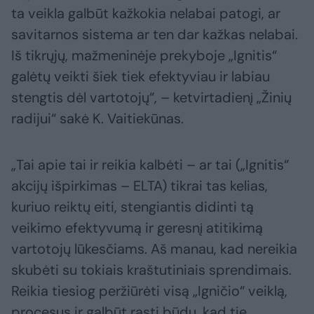
ta veikla galbūt kažkokia nelabai patogi, ar
savitarnos sistema ar ten dar kažkas nelabai.
Iš tikrųjų, mažmeninėje prekyboje „Ignitis“
galėtų veikti šiek tiek efektyviau ir labiau
stengtis dėl vartotojų“, – ketvirtadienį „Žinių
radijui“ sakė K. Vaitiekūnas.
„Tai apie tai ir reikia kalbėti – ar tai („Ignitis“
akcijų išpirkimas – ELTA) tikrai tas kelias,
kuriuo reiktų eiti, stengiantis didinti tą
veikimo efektyvumą ir geresnį atitikimą
vartotojų lūkesčiams. Aš manau, kad nereikia
skubėti su tokiais kraštutiniais sprendimais.
Reikia tiesiog peržiūrėti visą „Igničio“ veiklą,
procesus ir galbūt rasti būdų, kad tie