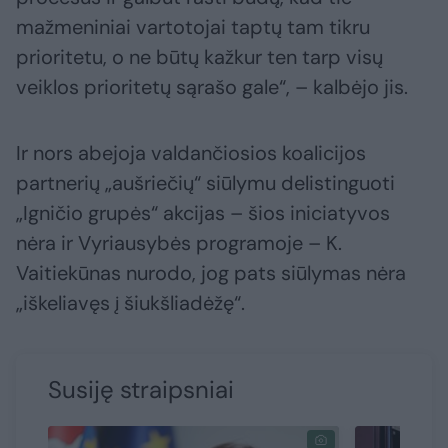
mažmeniniai vartotojai taptų tam tikru
prioritetu, o ne būtų kažkur ten tarp visų
veiklos prioritetų sąrašo gale“, – kalbėjo jis.
Ir nors abejoja valdančiosios koalicijos
partnerių „aušriečių“ siūlymu delistinguoti
„Igničio grupės“ akcijas – šios iniciatyvos
nėra ir Vyriausybės programoje – K.
Vaitiekūnas nurodo, jog pats siūlymas nėra
„iškeliavęs į šiukšliadėžę“.
Susiję straipsniai