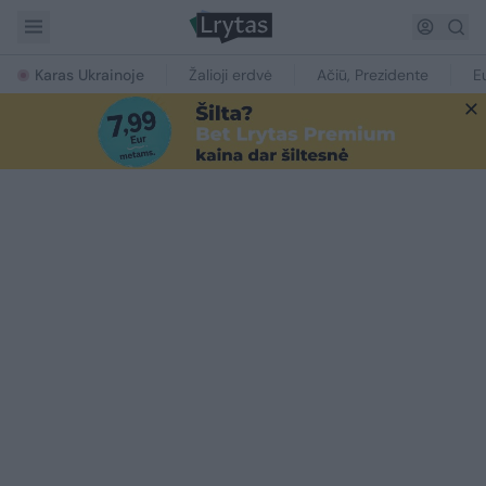
Karas Ukrainoje
Žalioji erdvė
Ačiū, Prezidente
E