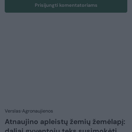
Prisijungti komentatoriams
Verslas
Agronaujienos
Atnaujino apleistų žemių žemėlapį:
daliai gyventojų teks susimokėti