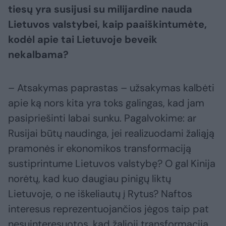
tiesų yra susijusi su milijardine nauda
Lietuvos valstybei, kaip paaiškintumėte,
kodėl apie tai Lietuvoje beveik
nekalbama?
– Atsakymas paprastas – užsakymas kalbėti
apie ką nors kita yra toks galingas, kad jam
pasipriešinti labai sunku. Pagalvokime: ar
Rusijai būtų naudinga, jei realizuodami žaliąją
pramonės ir ekonomikos transformaciją
sustiprintume Lietuvos valstybę? O gal Kinija
norėtų, kad kuo daugiau pinigų liktų
Lietuvoje, o ne iškeliautų į Rytus? Naftos
interesus reprezentuojančios jėgos taip pat
nesuinteresuotos, kad žalioji transformacija,