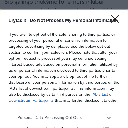
Šio galingo triukšmo fone, nors ir labai
stengėmės priešintis, ganėtinai sklandžiai
Rusijos koncernas „Gazprom“ privatizavo
Lrytas.lt -
Do Not Process My Personal Information
„Lietuvos dujas“. Visa Lietuva skendo
If you wish to opt-out of the sale, sharing to third parties, or
priešpriešoje, o „Gazprom“ dėl savo įtakos iš
processing of your personal or sensitive information for
Lietuvos žmonių kišenės papildomai ištraukė
targeted advertising by us, please use the below opt-out
nuo 2 iki 3 mlrd. eurų, bendri nuostoliai
section to confirm your selection. Please note that after your
opt-out request is processed you may continue seeing
Lietuvos valstybei ir žmonėms, įvertinus ne
interest-based ads based on personal information utilized by
tik permokėjimą, bet ir tai, kaip tai paveikė
us or personal information disclosed to third parties prior to
your opt-out. You may separately opt-out of the further
vidaus vartojimą, kiek darbo vietų nebuvo
disclosure of your personal information by third parties on the
sukurta, kiek mokesčių nebuvo sumokėta,
IAB’s list of downstream participants. This information may
also be disclosed by us to third parties on the
IAB’s List of
siekė ir 5 mlrd. eurų. Taigi, kas suinteresuoti,
Downstream Participants
that may further disclose it to other
kad žaliosios transformacijos pažangos laivą
third parties.
būtų galima pakreipti Lietuvos valstybei
Personal Data Processing Opt Outs
nenaudinga kryptimi, yra ganėtinai akivaizdu.