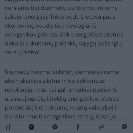
verslams bei duomenų centrams, imliems
žaliajai energijai. Tokiu būdu Lietuva gaus
ekonominę nauda tiek tiesiogiai iš
energetikos plėtros, tiek energetikos plėtros
dėka iš sukuriamų palankių sąlygų pažangių
verslų plėtrai.
Šių metų forume išskirtinį dėmesį skirsime
akumuliacijos plėtrai ir šio sektoriaus
revoliucijai, mat tai gali smarkiai padidinti
atsinaujinančių išteklių energetikos plėtros
potencialą bei teikiamą naudą valstybei ir
transformuoti energetikos verslą, keisti jo
pelno generavimo modelius, suteikti naujų