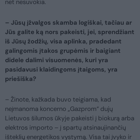
net nesuvokia.
– Jūsų įžvalgos skamba logiškai, tačiau ar
Jūs galite ką nors pakeisti, jei, sprendžiant
iš Jūsų žodžių, visa aplinka, pradedant
galingomis įtakos grupėmis ir baigiant
didele dalimi visuomenės, kuri yra
pasidavusi klaidingoms įtaigoms, yra
priešiška?
– Žinote, kažkada buvo teigiama, kad
neįmanoma koncerno „Gazprom“ dujų
Lietuvos šilumos ūkyje pakeisti į biokurą arba
elektros importo – į spartų atsinaujinančių
išteklių energetikos vystymą. Visa tai įvyko ir