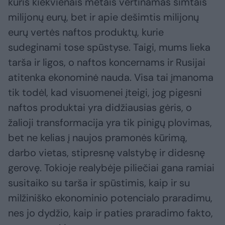
kuris kiekvienais metais vertinamas šimtais
milijonų eurų, bet ir apie dešimtis milijonų
eurų vertės naftos produktų, kurie
sudeginami tose spūstyse. Taigi, mums lieka
tarša ir ligos, o naftos koncernams ir Rusijai
atitenka ekonominė nauda. Visa tai įmanoma
tik todėl, kad visuomenei įteigi, jog pigesni
naftos produktai yra didžiausias gėris, o
žalioji transformacija yra tik pinigų plovimas,
bet ne kelias į naujos pramonės kūrimą,
darbo vietas, stipresnę valstybę ir didesnę
gerovę. Tokioje realybėje piliečiai gana ramiai
susitaiko su tarša ir spūstimis, kaip ir su
milžiniško ekonominio potencialo praradimu,
nes jo dydžio, kaip ir paties praradimo fakto,