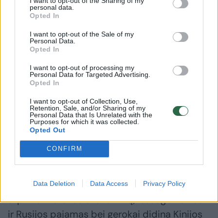
I want to opt-out of the Sharing of my
Tokie pat akivaizdūs yra ir veikimo būdai.
personal data.
Opted In
Sunkiausia atsakyti į klausimą, kaip paskatinti
Lietuvos verslo, politikos ir visuomenės elitą
I want to opt-out of the Sale of my
Personal Data.
ginti savo šalies interesus. Tuo labiau kad
Opted In
kalbame ne tik apie gynybą, bet ir apie
I want to opt-out of processing my
Personal Data for Targeted Advertising.
saugią mūsų valstybės ateitį.
Opted In
I want to opt-out of Collection, Use,
– Kalbėdamas apie žaliąją ekonomikos
Retention, Sale, and/or Sharing of my
Personal Data that Is Unrelated with the
transformaciją nuolat pabrėžiate
Purposes for which it was collected.
Opted Out
valstybės saugios ateities kūrimo poreikį.
CONFIRM
Kuo tai susiję?
– Tiesiogiai. Jei mūsų veikimas ar neveikimas
Data Deletion
Data Access
Privacy Policy
silpnina Lietuvos ekonomiką, išsaugo naftos
ir Rusijos pajamas bei gerokai didina Kinijos