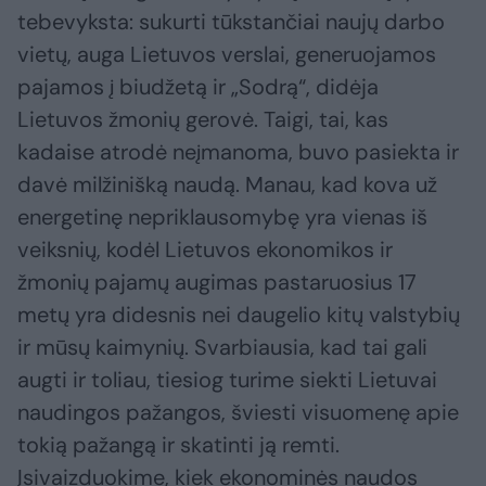
tebevyksta: sukurti tūkstančiai naujų darbo
vietų, auga Lietuvos verslai, generuojamos
pajamos į biudžetą ir „Sodrą“, didėja
Lietuvos žmonių gerovė. Taigi, tai, kas
kadaise atrodė neįmanoma, buvo pasiekta ir
davė milžinišką naudą. Manau, kad kova už
energetinę nepriklausomybę yra vienas iš
veiksnių, kodėl Lietuvos ekonomikos ir
žmonių pajamų augimas pastaruosius 17
metų yra didesnis nei daugelio kitų valstybių
ir mūsų kaimynių. Svarbiausia, kad tai gali
augti ir toliau, tiesiog turime siekti Lietuvai
naudingos pažangos, šviesti visuomenę apie
tokią pažangą ir skatinti ją remti.
Įsivaizduokime, kiek ekonominės naudos