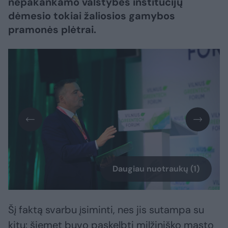
nepakankamo valstybės institucijų
dėmesio tokiai žaliosios gamybos
pramonės plėtrai.
Daugiau nuotraukų (1)
Šį faktą svarbu įsiminti, nes jis sutampa su
kitu: šiemet buvo paskelbti milžiniško masto