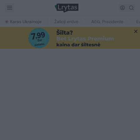
Karas Ukrainoje
Žalioji erdvė
Ačiū, Prezidente
E