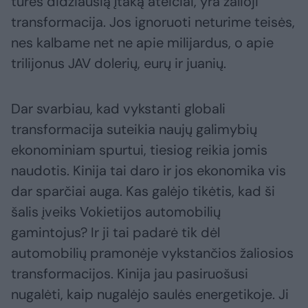
turės didžiausią įtaką ateičiai, yra žalioji
transformacija. Jos ignoruoti neturime teisės,
nes kalbame net ne apie milijardus, o apie
trilijonus JAV dolerių, eurų ir juanių.
Dar svarbiau, kad vykstanti globali
transformacija suteikia naujų galimybių
ekonominiam spurtui, tiesiog reikia jomis
naudotis. Kinija tai daro ir jos ekonomika vis
dar sparčiai auga. Kas galėjo tikėtis, kad ši
šalis įveiks Vokietijos automobilių
gamintojus? Ir ji tai padarė tik dėl
automobilių pramonėje vykstančios žaliosios
transformacijos. Kinija jau pasiruošusi
nugalėti, kaip nugalėjo saulės energetikoje. Ji