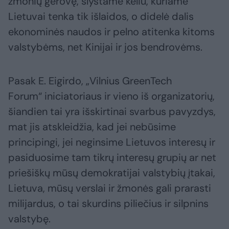
žmonių gerovę, slystame keliu, kuriame
Lietuvai tenka tik išlaidos, o didelė dalis
ekonominės naudos ir pelno atitenka kitoms
valstybėms, net Kinijai ir jos bendrovėms.
Pasak E. Eigirdo, „Vilnius GreenTech
Forum“
iniciatoriaus ir vieno iš organizatorių,
šiandien tai yra išskirtinai svarbus pavyzdys,
mat jis atskleidžia, kad jei nebūsime
principingi, jei neginsime Lietuvos interesų ir
pasiduosime tam tikrų interesų grupių ar net
priešiškų mūsų demokratijai valstybių įtakai,
Lietuva, mūsų verslai ir žmonės gali prarasti
milijardus, o tai skurdins piliečius ir silpnins
valstybę.