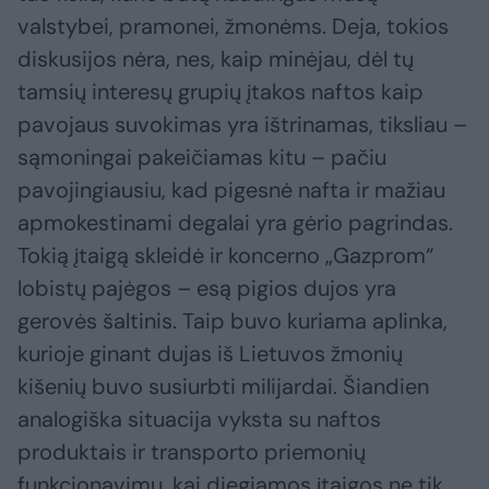
valstybei, pramonei, žmonėms. Deja, tokios
diskusijos nėra, nes, kaip minėjau, dėl tų
tamsių interesų grupių įtakos naftos kaip
pavojaus suvokimas yra ištrinamas, tiksliau –
sąmoningai pakeičiamas kitu – pačiu
pavojingiausiu, kad pigesnė nafta ir mažiau
apmokestinami degalai yra gėrio pagrindas.
Tokią įtaigą skleidė ir koncerno „Gazprom“
lobistų pajėgos – esą pigios dujos yra
gerovės šaltinis. Taip buvo kuriama aplinka,
kurioje ginant dujas iš Lietuvos žmonių
kišenių buvo susiurbti milijardai. Šiandien
analogiška situacija vyksta su naftos
produktais ir transporto priemonių
funkcionavimu, kai diegiamos įtaigos ne tik