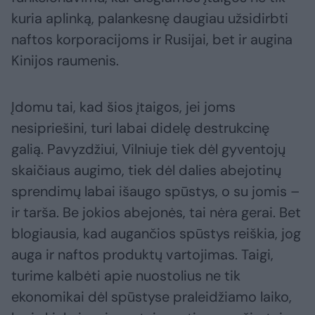
kuria aplinką, palankesnę daugiau užsidirbti
naftos korporacijoms ir Rusijai, bet ir augina
Kinijos raumenis.
Įdomu tai, kad šios įtaigos, jei joms
nesipriešini, turi labai didelę destrukcinę
galią. Pavyzdžiui, Vilniuje tiek dėl gyventojų
skaičiaus augimo, tiek dėl dalies abejotinų
sprendimų labai išaugo spūstys, o su jomis –
ir tarša. Be jokios abejonės, tai nėra gerai. Bet
blogiausia, kad augančios spūstys reiškia, jog
auga ir naftos produktų vartojimas. Taigi,
turime kalbėti apie nuostolius ne tik
ekonomikai dėl spūstyse praleidžiamo laiko,