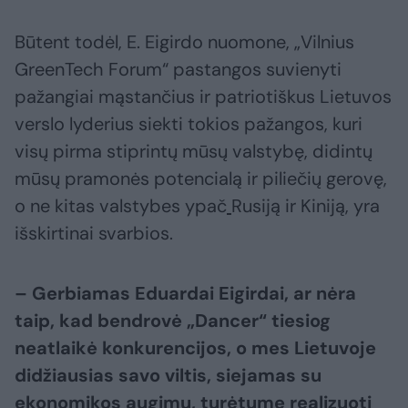
Būtent todėl, E. Eigirdo nuomone, „Vilnius
GreenTech Forum“ pastangos suvienyti
pažangiai mąstančius ir patriotiškus Lietuvos
verslo lyderius siekti tokios pažangos, kuri
visų pirma stiprintų mūsų valstybę, didintų
mūsų pramonės potencialą ir piliečių gerovę,
o ne kitas valstybes ypač
Rusiją ir Kiniją, yra
išskirtinai svarbios.
–
Gerbiamas Eduardai Eigirdai, ar nėra
taip, kad bendrovė „Dancer“ tiesiog
neatlaikė konkurencijos, o mes Lietuvoje
didžiausias savo viltis, siejamas su
ekonomikos augimu, turėtume realizuoti