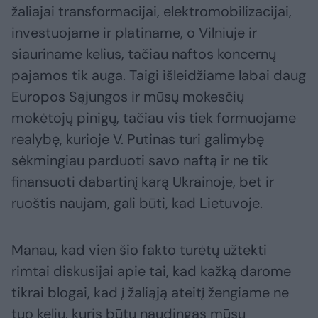
žaliajai transformacijai, elektromobilizacijai,
investuojame ir platiname, o Vilniuje ir
siauriname kelius, tačiau naftos koncernų
pajamos tik auga. Taigi išleidžiame labai daug
Europos Sąjungos ir mūsų mokesčių
mokėtojų pinigų, tačiau vis tiek formuojame
realybę, kurioje V. Putinas turi galimybę
sėkmingiau parduoti savo naftą ir ne tik
finansuoti dabartinį karą Ukrainoje, bet ir
ruoštis naujam, gali būti, kad Lietuvoje.
Manau, kad vien šio fakto turėtų užtekti
rimtai diskusijai apie tai, kad kažką darome
tikrai blogai, kad į žaliąją ateitį žengiame ne
tuo keliu, kuris būtų naudingas mūsų