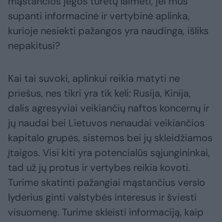
mąstančios jėgos turėtų laimėti, jei mus
supanti informacinė ir vertybinė aplinka,
kurioje nesiekti pažangos yra naudinga, išliks
nepakitusi?
Kai tai suvoki, aplinkui reikia matyti ne
priešus, nes tikri yra tik keli: Rusija, Kinija,
dalis agresyviai veikiančių naftos koncernų ir
jų naudai bei Lietuvos nenaudai veikiančios
kapitalo grupės, sistemos bei jų skleidžiamos
įtaigos. Visi kiti yra potencialūs sąjungininkai,
tad už jų protus ir vertybes reikia kovoti.
Turime skatinti pažangiai mąstančius verslo
lyderius ginti valstybės interesus ir šviesti
visuomenę. Turime skleisti informaciją, kaip