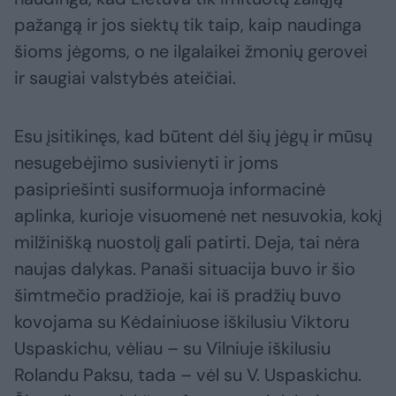
pažangą ir jos siektų tik taip, kaip naudinga
šioms jėgoms, o ne ilgalaikei žmonių gerovei
ir saugiai valstybės ateičiai.
Esu įsitikinęs, kad būtent dėl šių jėgų ir mūsų
nesugebėjimo susivienyti ir joms
pasipriešinti susiformuoja informacinė
aplinka, kurioje visuomenė net nesuvokia, kokį
milžinišką nuostolį gali patirti. Deja, tai nėra
naujas dalykas. Panaši situacija buvo ir šio
šimtmečio pradžioje, kai iš pradžių buvo
kovojama su Kėdainiuose iškilusiu Viktoru
Uspaskichu, vėliau – su Vilniuje iškilusiu
Rolandu Paksu, tada – vėl su V. Uspaskichu.