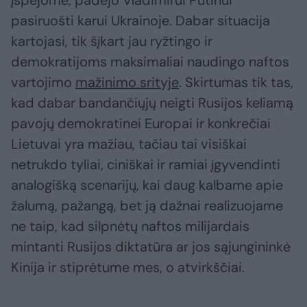
įspėjome, padėjo Vladimirui Putinui
pasiruošti karui Ukrainoje. Dabar situacija
kartojasi, tik šįkart jau ryžtingo ir
demokratijoms maksimaliai naudingo naftos
vartojimo
mažinimo srityje
. Skirtumas tik tas,
kad dabar bandančiųjų neigti Rusijos keliamą
pavojų demokratinei Europai ir konkrečiai
Lietuvai yra mažiau, tačiau tai visiškai
netrukdo tyliai, ciniškai ir ramiai įgyvendinti
analogišką scenarijų, kai daug kalbame apie
žalumą, pažangą, bet ją dažnai realizuojame
ne taip, kad silpnėtų naftos milijardais
mintanti Rusijos diktatūra ar jos sąjungininkė
Kinija ir stiprėtume mes, o atvirkščiai.