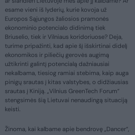
ar šiandien Lietuvoje mes apie jį kalbame? Ar
esame vieni iš lyderių, kurie kovoja už
Europos Sąjungos žaliosios pramonės
ekonominio potencialo didinimą tiek
Briuselio, tiek ir Vilniaus koridoriuose? Deja,
turime pripažinti, kad apie šį išskirtinai didelį
ekonomikos ir piliečių gerovės augimą
užtikrinti galintį potencialą dažniausiai
nekalbama, tiesiog ramiai stebima, kaip auga
pinigų srautas į kitas valstybes, o didžiausias
srautas į Kiniją. „Vilnius GreenTech Forum“
stengsimės šią Lietuvai nenaudingą situaciją
keisti.
Žinoma, kai kalbame apie bendrovę „Dancer“,