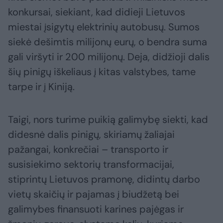
konkursai, siekiant, kad didieji Lietuvos
miestai įsigytų elektrinių autobusų. Sumos
siekė dešimtis milijonų eurų, o bendra suma
gali viršyti ir 200 milijonų. Deja, didžioji dalis
šių pinigų iškeliaus į kitas valstybes, tame
tarpe ir į Kiniją.
Taigi, nors turime puikią galimybę siekti, kad
didesnė dalis pinigų, skiriamų žaliajai
pažangai, konkrečiai – transporto ir
susisiekimo sektorių transformacijai,
stiprintų Lietuvos pramonę, didintų darbo
vietų skaičių ir pajamas į biudžetą bei
galimybes finansuoti karines pajėgas ir