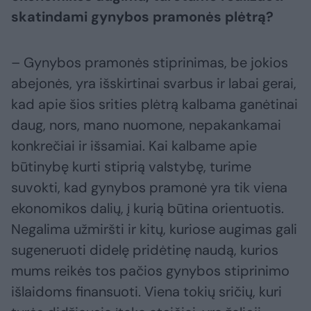
skatindami gynybos pramonės plėtrą?
– Gynybos pramonės stiprinimas, be jokios
abejonės, yra išskirtinai svarbus ir labai gerai,
kad apie šios srities plėtrą kalbama ganėtinai
daug, nors, mano nuomone, nepakankamai
konkrečiai ir išsamiai. Kai kalbame apie
būtinybę kurti stiprią valstybę, turime
suvokti, kad gynybos pramonė yra tik viena
ekonomikos dalių, į kurią būtina orientuotis.
Negalima užmiršti ir kitų, kuriose augimas gali
sugeneruoti didelę pridėtinę naudą, kurios
mums reikės tos pačios gynybos stiprinimo
išlaidoms finansuoti. Viena tokių sričių, kuri