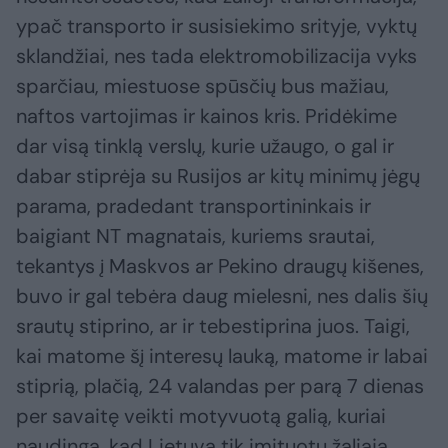
ypač transporto ir susisiekimo srityje, vyktų
sklandžiai, nes tada elektromobilizacija vyks
sparčiau, miestuose spūsčių bus mažiau,
naftos vartojimas ir kainos kris. Pridėkime
dar visą tinklą verslų, kurie užaugo, o gal ir
dabar stiprėja su Rusijos ar kitų minimų jėgų
parama, pradedant transportininkais ir
baigiant NT magnatais, kuriems srautai,
tekantys į Maskvos ar Pekino draugų kišenes,
buvo ir gal tebėra daug mielesni, nes dalis šių
srautų stiprino, ar ir tebestiprina juos. Taigi,
kai matome šį interesų lauką, matome ir labai
stiprią, plačią, 24 valandas per parą 7 dienas
per savaitę veikti motyvuotą galią, kuriai
naudinga, kad Lietuva tik imituotų žaliąją