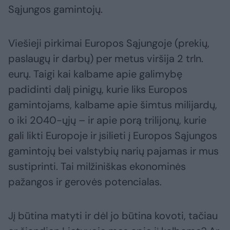
Sąjungos gamintojų.
Viešieji pirkimai Europos Sąjungoje (prekių,
paslaugų ir darbų) per metus viršija 2 trln.
eurų. Taigi kai kalbame apie galimybę
padidinti dalį pinigų, kurie liks Europos
gamintojams, kalbame apie šimtus milijardų,
o iki 2040-ųjų – ir apie porą trilijonų, kurie
gali likti Europoje ir įsilieti į Europos Sąjungos
gamintojų bei valstybių narių pajamas ir mus
sustiprinti. Tai milžiniškas ekonominės
pažangos ir gerovės potencialas.
Jį būtina matyti ir dėl jo būtina kovoti, tačiau