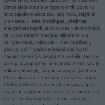
kovos su koncernais „Gazprom“ ar „InterRAO“
pirmaisiais metais strigdavo ir tik po kurio
laiko tapdavo akivaizdu, kad mūsų teiginiai
yra tikslūs – lėtas, klaidingas judėjimas
energetinės nepriklausomybės ir ekonomikos
žaliosios transformacijos keliu ne tik yra
žalingas mūsų valstybei ir mažina piliečių
gerovę, bet ir padeda Rusijai pasiruošti
naujam karui ir jis, žengiant šiuo keliu, tampa
sunkiai išvengiamas. Skirtumas tik tas, kad jei
vėluosime šį sykį, naujas karas gali grėsti ne
tik Ukrainai, bet ir Lietuvai. Tad kažko laukti,
tikėtis, kad kitus rinkimus laimės pažangiai
mąstančios jėgos ir viską darys teisingai, yra
bailu ir neatsakinga. Kodėl tos pažangiai