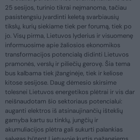
25 sesijos, turinio tikrai neįmanoma, tačiau
pasistengsiu įvardinti keletą svarbiausių
tikslų, kurių siekiame tiek per forumą, tiek po
jo. Visų pirma, Lietuvos lyderius ir visuomenę
informuosime apie žaliosios ekonomikos
transformacijos potencialą didinti Lietuvos
pramonės, verslų ir piliečių gerovę. Šia tema
bus kalbama tiek įžanginėje, tiek ir keliose
kitose sesijose. Daug dėmesio skirsime
tolesnei Lietuvos energetikos plėtrai ir vis dar
neišnaudotam šio sektoriaus potencialui:
auganti elektros iš atsinaujinančių išteklių
gamyba kartu su tinklų, jungčių ir
akumuliacijos plėtra gali sukurti palankias
sąlygas būtent Lietuvoje kurtis pažangiems