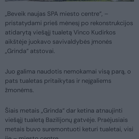
„Beveik naujas SPA miesto centre“, –
pristatydami prieš mėnesį po rekonstrukcijos
atidarytą viešąjį tualetą Vinco Kudirkos
aikštėje juokavo savivaldybės įmonės
„Grinda“ atstovai.
Juo galima naudotis nemokamai visą parą, o
pats tualetas pritaikytas ir neįgaliems
žmonėms.
Šiais metais „Grinda“ dar ketina atnaujinti
viešąjį tualetą Bazilijonų gatvėje. Praėjusiais
metais buvo suremontuoti keturi tualetai, visi
jie – miesto centre.