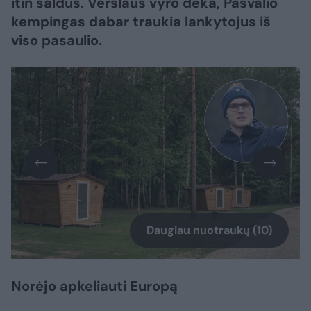
itin saldūs. Verslaus vyro dėka, Pasvalio
kempingas dabar traukia lankytojus iš
viso pasaulio.
Daugiau nuotraukų (10)
Norėjo apkeliauti Europą