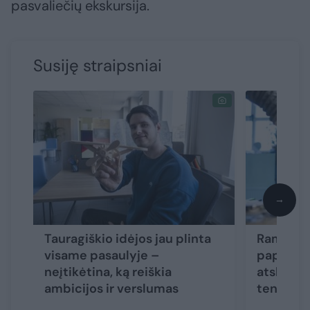
pasvaliečių ekskursija.
Susiję straipsniai
→
Tauragiškio idėjos jau plinta
Ramunės
visame pasaulyje –
papuošal
neįtikėtina, ką reiškia
atskleidė
ambicijos ir verslumas
tenka at