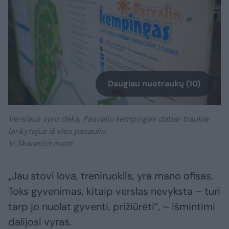
Daugiau nuotraukų (10)
Verslaus vyro dėka, Pasvalio kempingas dabar traukia
lankytojus iš viso pasaulio.
V. Skaraičio nuotr.
„Jau stovi lova, treniruoklis, yra mano ofisas.
Toks gyvenimas, kitaip verslas nevyksta – turi
tarp jo nuolat gyventi, prižiūrėti“, – išmintimi
dalijosi vyras.