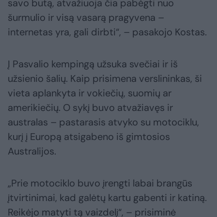
savo butą, atvažiuoja čia pabėgti nuo
šurmulio ir visą vasarą pragyvena –
internetas yra, gali dirbti“, – pasakojo Kostas.
Į Pasvalio kempingą užsuka svečiai ir iš
užsienio šalių. Kaip prisimena verslininkas, ši
vieta aplankyta ir vokiečių, suomių ar
amerikiečių. O sykį buvo atvažiavęs ir
australas – pastarasis atvyko su motociklu,
kurį į Europą atsigabeno iš gimtosios
Australijos.
„Prie motociklo buvo įrengti labai brangūs
įtvirtinimai, kad galėtų kartu gabenti ir katiną.
Reikėjo matyti tą vaizdelį“, – prisiminė