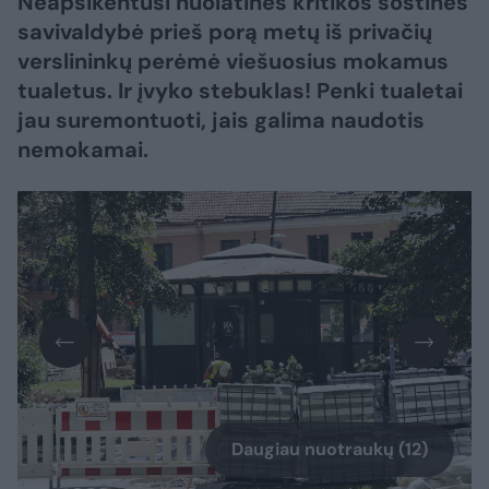
Neapsikentusi nuolatinės kritikos sostinės
savivaldybė prieš porą metų iš privačių
verslininkų perėmė viešuosius mokamus
tualetus. Ir įvyko stebuklas! Penki tualetai
jau suremontuoti, jais galima naudotis
nemokamai.
Daugiau nuotraukų (12)