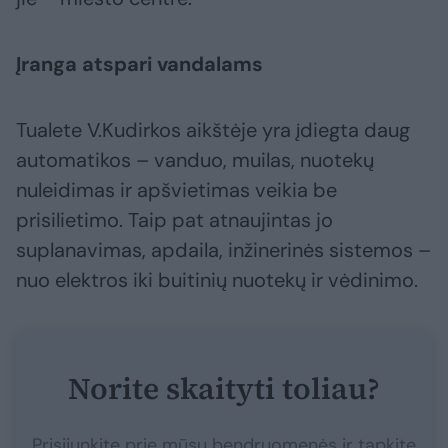
Įranga atspari vandalams
Tualete V.Kudirkos aikštėje yra įdiegta daug
automatikos – vanduo, muilas, nuotekų
nuleidimas ir apšvietimas veikia be
prisilietimo. Taip pat atnaujintas jo
suplanavimas, apdaila, inžinerinės sistemos –
nuo elektros iki buitinių nuotekų ir vėdinimo.
Norite skaityti toliau?
Prisijunkite prie mūsų bendruomenės ir tapkite