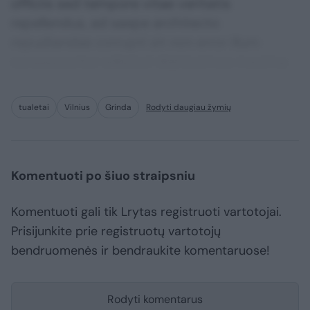
officiis sed tempore vitae veritatis
repellendus, ad saepe architecto
repudiandae corrupti sit non error illum
consequuntur adipisci dignissimos maxime.
tualetai
Vilnius
Grinda
Rodyti daugiau žymių
Komentuoti po šiuo straipsniu
Komentuoti gali tik Lrytas registruoti vartotojai.
Prisijunkite prie registruotų vartotojų
bendruomenės ir bendraukite komentaruose!
Rodyti komentarus