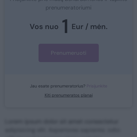
prenumeratoriumi
1
Vos nuo
Eur / mėn.
Prenumeruoti
Jau esate prenumeratorius?
Prisijunkite
Kiti prenumeratos planai
Lorem ipsum dolor sit amet consectetur
adipisicing elit. Asperiores sapiente, odio