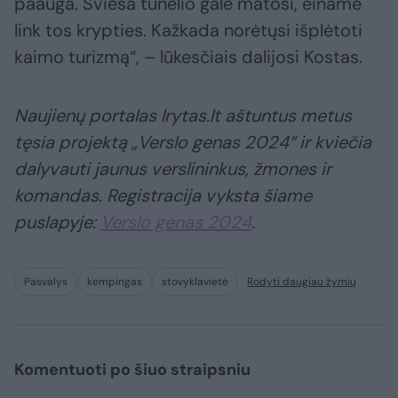
paauga. Šviesa tunelio gale matosi, einame
link tos krypties. Kažkada norėtųsi išplėtoti
kaimo turizmą“, – lūkesčiais dalijosi Kostas.
Naujienų portalas lrytas.lt aštuntus metus
tęsia projektą „Verslo genas 2024“ ir kviečia
dalyvauti jaunus verslininkus, žmones ir
komandas. Registracija vyksta šiame
puslapyje:
Verslo genas 2024
.
Pasvalys
kempingas
stovyklavietė
Rodyti daugiau žymių
Komentuoti po šiuo straipsniu