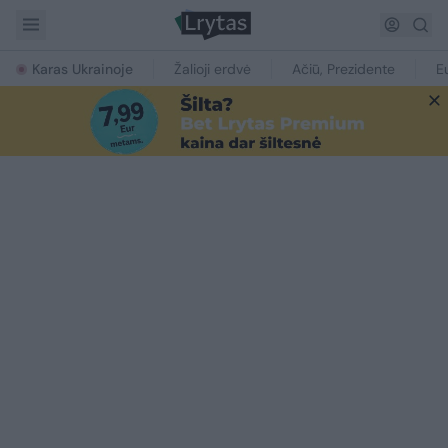
Karas Ukrainoje
Žalioji erdvė
Ačiū, Prezidente
E