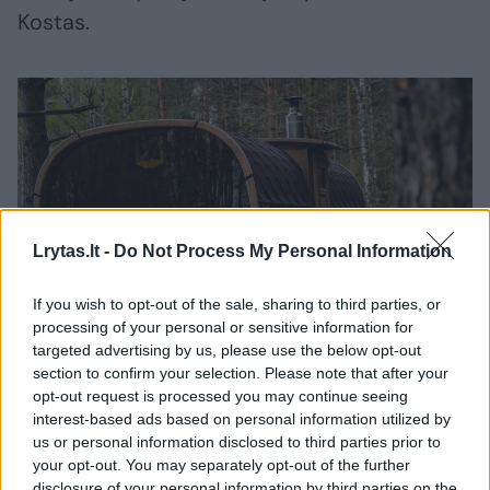
Kostas.
Lrytas.lt -
Do Not Process My Personal Information
If you wish to opt-out of the sale, sharing to third parties, or
processing of your personal or sensitive information for
Daugiau nuotraukų (10)
targeted advertising by us, please use the below opt-out
section to confirm your selection. Please note that after your
opt-out request is processed you may continue seeing
Verslaus vyro dėka, Pasvalio kempingas dabar traukia
interest-based ads based on personal information utilized by
lankytojus iš viso pasaulio.
us or personal information disclosed to third parties prior to
Asmeninio archyvo nuotr.
your opt-out. You may separately opt-out of the further
disclosure of your personal information by third parties on the