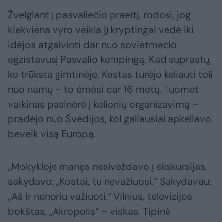
Žvelgiant į pasvaliečio praeitį, rodosi, jog
kiekviena vyro veikla jį kryptingai vedė iki
idėjos atgaivinti dar nuo sovietmečio
egzistavusį Pasvalio kempingą. Kad suprastų,
ko trūksta gimtinėje, Kostas turėjo keliauti toli
nuo namų – to ėmėsi dar 16 metų. Tuomet
vaikinas pasinėrė į kelionių organizavimą –
pradėjo nuo Švedijos, kol galiausiai apkeliavo
beveik visą Europą.
„Mokykloje manęs nesiveždavo į ekskursijas,
sakydavo: „Kostai, tu nevažiuosi.“ Sakydavau:
„Aš ir nenoriu važiuoti.“ Vilnius, televizijos
bokštas, „Akropolis“ – viskas. Tipinė