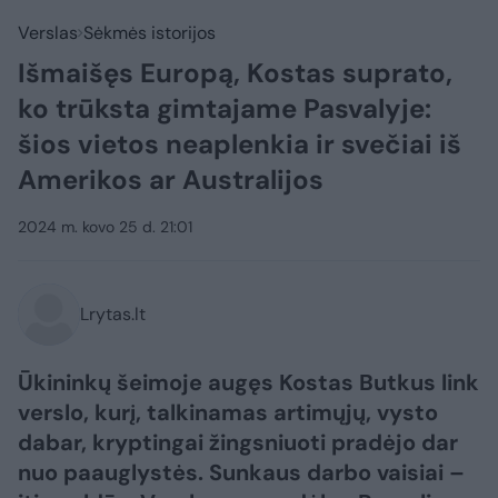
Verslas
Sėkmės istorijos
Išmaišęs Europą, Kostas suprato,
ko trūksta gimtajame Pasvalyje:
šios vietos neaplenkia ir svečiai iš
Amerikos ar Australijos
2024 m. kovo 25 d. 21:01
Lrytas.lt
Ūkininkų šeimoje augęs Kostas Butkus link
verslo, kurį, talkinamas artimųjų, vysto
dabar, kryptingai žingsniuoti pradėjo dar
nuo paauglystės. Sunkaus darbo vaisiai –