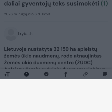
daliai gyventojų teks susimokėti
(1)
2026 m. rugpjūčio 6 d. 16:53
Lrytas.lt
Lietuvoje nustatyta 32 159 ha apleistų
žemės ūkio naudmenų, rodo atnaujintas
Žemės ūkio duomenų centro (ŽŪDC)
Apleistų žemių erdvinių duomenų rinkinys.