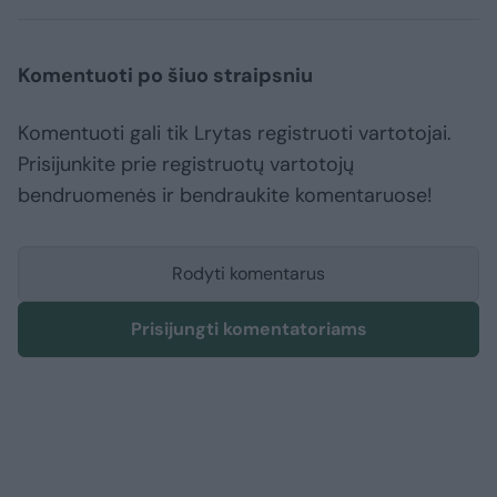
Komentuoti po šiuo straipsniu
Komentuoti gali tik Lrytas registruoti vartotojai.
Prisijunkite prie registruotų vartotojų
bendruomenės ir bendraukite komentaruose!
Rodyti komentarus
Prisijungti komentatoriams