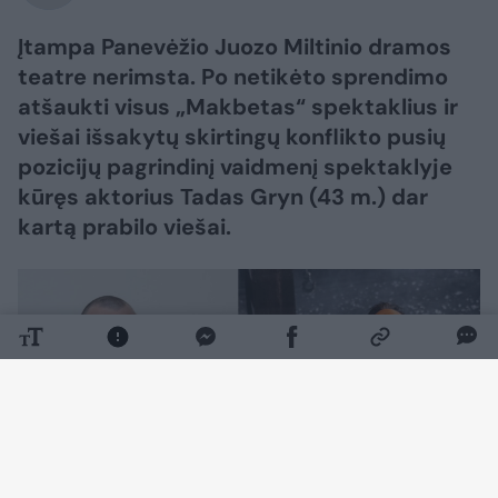
Įtampa Panevėžio Juozo Miltinio dramos
teatre nerimsta. Po netikėto sprendimo
atšaukti visus „Makbetas“ spektaklius ir
viešai išsakytų skirtingų konflikto pusių
pozicijų pagrindinį vaidmenį spektaklyje
kūręs aktorius Tadas Gryn (43 m.) dar
kartą prabilo viešai.