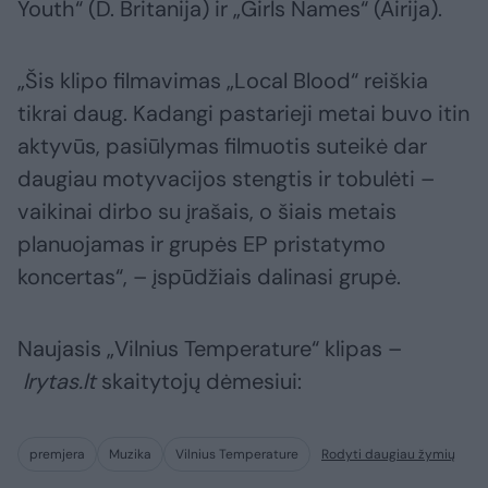
Youth“ (D. Britanija) ir „Girls Names“ (Airija).
„Šis klipo filmavimas „Local Blood“ reiškia
tikrai daug. Kadangi pastarieji metai buvo itin
aktyvūs, pasiūlymas filmuotis suteikė dar
daugiau motyvacijos stengtis ir tobulėti –
vaikinai dirbo su įrašais, o šiais metais
planuojamas ir grupės EP pristatymo
koncertas“, – įspūdžiais dalinasi grupė.
Naujasis „Vilnius Temperature“ klipas –
lrytas.lt
skaitytojų dėmesiui:
premjera
Muzika
Vilnius Temperature
Rodyti daugiau žymių