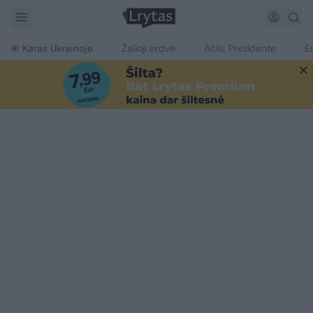
Karas Ukrainoje
Žalioji erdvė
Ačiū, Prezidente
E