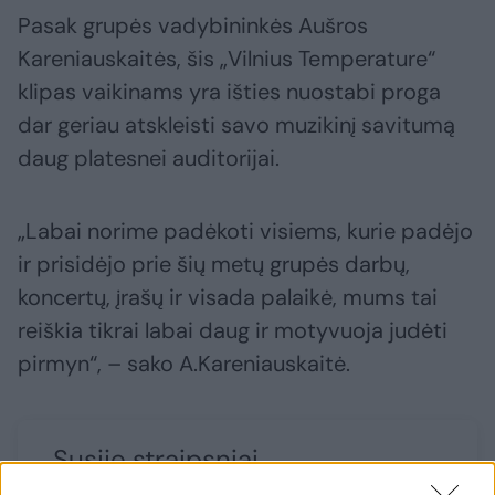
Pasak grupės vadybininkės Aušros
Kareniauskaitės, šis „Vilnius Temperature“
klipas vaikinams yra išties nuostabi proga
dar geriau atskleisti savo muzikinį savitumą
daug platesnei auditorijai.
„Labai norime padėkoti visiems, kurie padėjo
ir prisidėjo prie šių metų grupės darbų,
koncertų, įrašų ir visada palaikė, mums tai
reiškia tikrai labai daug ir motyvuoja judėti
pirmyn“, – sako A.Kareniauskaitė.
Susiję straipsniai