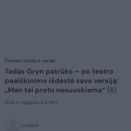
Žmonės
Veidai ir vardai
Tadas Gryn patrūko – po teatro
paaiškinimo išdėstė savo versiją:
„Man tai protu nesuvokiama“
(6)
2026 m. rugpjūčio 8 d. 08:11
Lrytas.lt