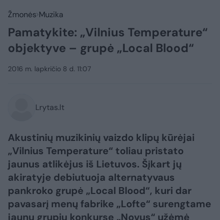
Žmonės
Muzika
Pamatykite: „Vilnius Temperature“
objektyve – grupė „Local Blood“
2016 m. lapkričio 8 d. 11:07
Lrytas.lt
Akustinių muzikinių vaizdo klipų kūrėjai
„Vilnius Temperature“ toliau pristato
jaunus atlikėjus iš Lietuvos. Šįkart jų
akiratyje debiutuoja alternatyvaus
pankroko grupė „Local Blood“, kuri dar
pavasarį menų fabrike „Lofte“ surengtame
jaunų grupių konkurse „Novus“ užėmė