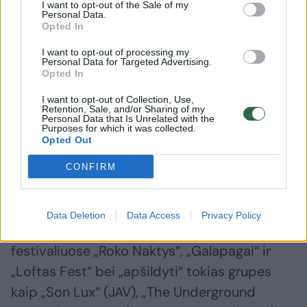
I want to opt-out of the Sale of my
Personal Data.
Opted In
„Vilnius
I want to opt-out of processing my
Personal Data for Targeted Advertising.
Temperature“
Opted In
Lukiškių
aikštėje
I want to opt-out of Collection, Use,
Retention, Sale, and/or Sharing of my
įamžino
Personal Data that Is Unrelated with the
islandę
Purposes for which it was collected.
Opted Out
Soley
CONFIRM
Data Deletion
Data Access
Privacy Policy
„Local Blood“ jau turėjo galimybę pasirodyti
festivaliuose „Roko Naktys“, „Galapagai“ ir
„Loftas Fest“ bei „apšildyti“ tokias grupes
kaip „Son Lux“ (JAV), „The Underground