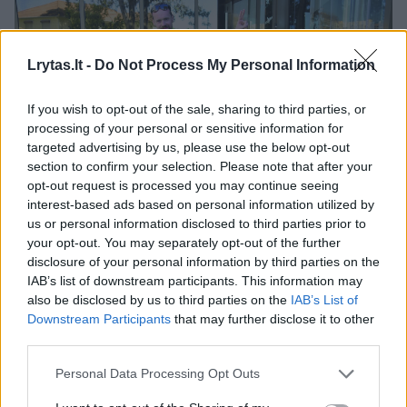
Lrytas.lt -
Do Not Process My Personal Information
If you wish to opt-out of the sale, sharing to third parties, or
processing of your personal or sensitive information for
targeted advertising by us, please use the below opt-out
section to confirm your selection. Please note that after your
opt-out request is processed you may continue seeing
Daugiau nuotraukų (5)
interest-based ads based on personal information utilized by
us or personal information disclosed to third parties prior to
your opt-out. You may separately opt-out of the further
V.Bikus į Lisaboną atvyko su žmona Gintare ir vaikais.
disclosure of your personal information by third parties on the
IAB’s list of downstream participants. This information may
R.Zilnio nuotr.
also be disclosed by us to third parties on the
IAB’s List of
Downstream Participants
that may further disclose it to other
third parties.
Kita vertus, šią dainą sau gali pritaikyti visi:
studentai, moksleiviai, vyresni žmonės. Jei
Personal Data Processing Opt Outs
turi savo žmogų, jei radai tikrą meilę, koks