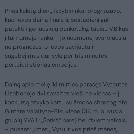
Prieš keletą dienų lažybininkai prognozavo,
kad Ievos daina finale šį šeštadienį gali
patekti į geriausiųjų penketuką, tačiau V.Bikus
į tai numojo ranka – jo nuomone, svarbiausia
ne prognozės, o Ievos savijauta ir
sugebėjimas dar sykį per tris minutes
perteikti stiprias emocijas.
Dainą apie meilę iki mirties parašęs Vytautas
Lisabonoje dvi savaites vieši ne vienas – į
konkursą atvyko kartu su žmona choreografe
Gintare Valaityte-Bikuviene (34 m. buvusia
grupių YVA ir „ŠarkA“ nare) bei dviem vaikais
– pusantrų metų Vytu ir vos prieš mėnesį