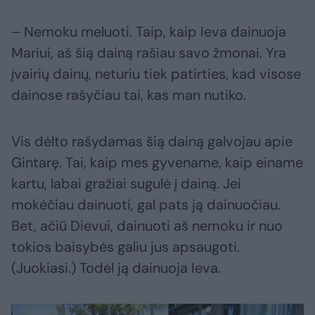
– Nemoku meluoti. Taip, kaip Ieva dainuoja
Mariui, aš šią dainą rašiau savo žmonai. Yra
įvairių dainų, neturiu tiek patirties, kad visose
dainose rašyčiau tai, kas man nutiko.
Vis dėlto rašydamas šią dainą galvojau apie
Gintarę. Tai, kaip mes gyvename, kaip einame
kartu, labai gražiai sugulė į dainą. Jei
mokėčiau dainuoti, gal pats ją dainuočiau.
Bet, ačiū Dievui, dainuoti aš nemoku ir nuo
tokios baisybės galiu jus apsaugoti.
(Juokiasi.) Todėl ją dainuoja Ieva.