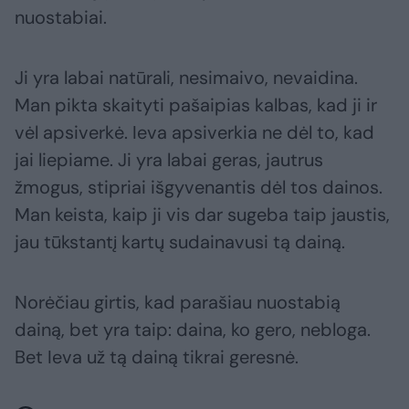
nuostabiai.
Ji yra labai natūrali, nesimaivo, nevaidina.
Man pikta skaityti pašaipias kalbas, kad ji ir
vėl apsiverkė. Ieva apsiverkia ne dėl to, kad
jai liepiame. Ji yra labai geras, jautrus
žmogus, stipriai išgyvenantis dėl tos dainos.
Man keista, kaip ji vis dar sugeba taip jaustis,
jau tūkstantį kartų sudainavusi tą dainą.
Norėčiau girtis, kad parašiau nuostabią
dainą, bet yra taip: daina, ko gero, nebloga.
Bet Ieva už tą dainą tikrai geresnė.