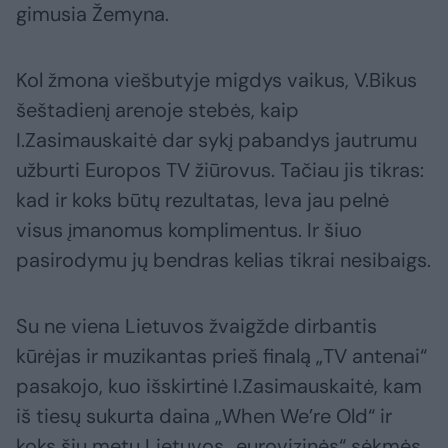
gimusia Žemyna.
Kol žmona viešbutyje migdys vaikus, V.Bikus
šeštadienį arenoje stebės, kaip
I.Zasimauskaitė dar sykį pabandys jautrumu
užburti Europos TV žiūrovus. Tačiau jis tikras:
kad ir koks būtų rezultatas, Ieva jau pelnė
visus įmanomus komplimentus. Ir šiuo
pasirodymu jų bendras kelias tikrai nesibaigs.
Su ne viena Lietuvos žvaigžde dirbantis
kūrėjas ir muzikantas prieš finalą „TV antenai“
pasakojo, kuo išskirtinė I.Zasimauskaitė, kam
iš tiesų sukurta daina „When We’re Old“ ir
koks šių metų Lietuvos „eurovizinės“ sėkmės