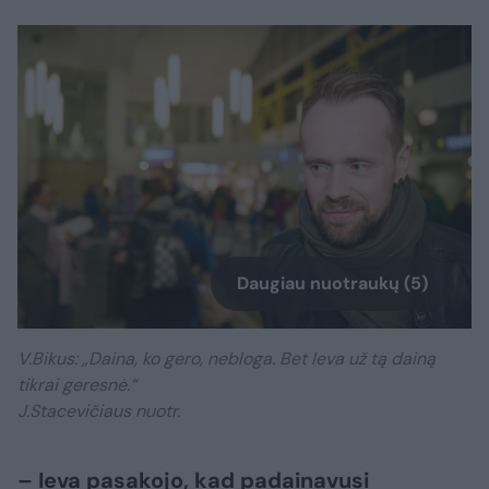
Daugiau nuotraukų (5)
V.Bikus: „Daina, ko gero, nebloga. Bet Ieva už tą dainą
tikrai geresnė.“
J.Stacevičiaus nuotr.
– Ieva pasakojo, kad padainavusi