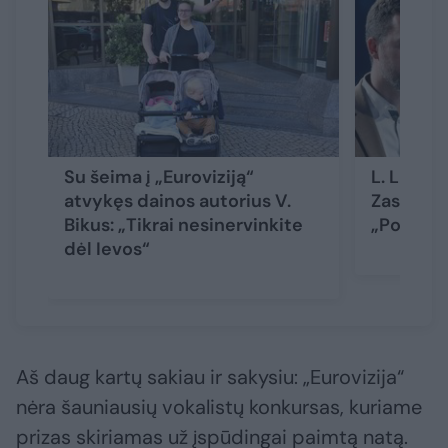
Su šeima į „Euroviziją“
L. Lučiūn
atvykęs dainos autorius V.
Zasimaus
Bikus: „Tikrai nesinervinkite
„Po jo ve
dėl Ievos“
Aš daug kartų sakiau ir sakysiu: „Eurovizija“
nėra šauniausių vokalistų konkursas, kuriame
prizas skiriamas už įspūdingai paimtą natą.