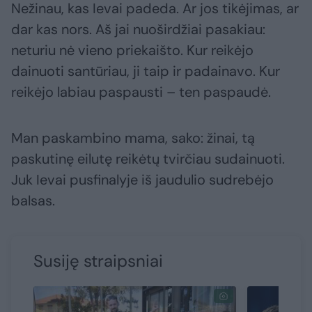
Nežinau, kas Ievai padeda. Ar jos tikėjimas, ar
dar kas nors. Aš jai nuoširdžiai pasakiau:
neturiu nė vieno priekaišto. Kur reikėjo
dainuoti santūriau, ji taip ir padainavo. Kur
reikėjo labiau paspausti – ten paspaudė.
Man paskambino mama, sako: žinai, tą
paskutinę eilutę reikėtų tvirčiau sudainuoti.
Juk Ievai pusfinalyje iš jaudulio sudrebėjo
balsas.
Susiję straipsniai