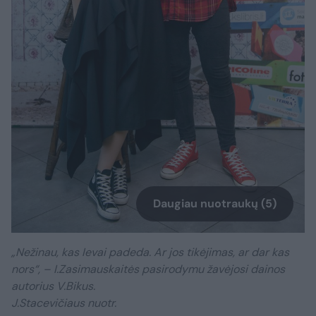
Daugiau nuotraukų (5)
„Nežinau, kas Ievai padeda. Ar jos tikėjimas, ar dar kas
nors“, – I.Zasimauskaitės pasirodymu žavėjosi dainos
autorius V.Bikus.
J.Stacevičiaus nuotr.