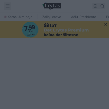
Karas Ukrainoje
Žalioji erdvė
Ačiū, Prezidente
E