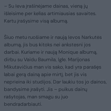
– Su Ieva įrašinėjame dainas, vieną jų
išleisime per kelias artimiausias savaites.
Kartu įrašysime visą albumą.
Šiuo metu ruošiame ir naują Ievos Narkutės
albumą, jis bus kitoks nei ankstesni jos
darbai. Kuriame ir naują Monique albumą,
dirbu su Vaidu Baumila, Igle. Marijonas
Mikutavičius man vis sako, kad yra parašęs
labai gerą dainą apie mirtį, bet jis vis
neprieina iki studijos. Dar laukiu tos jo dainos,
bandysime įrašyti. Jis – puikus dainų
rašytojas, man smagu su juo
bendradarbiauti.