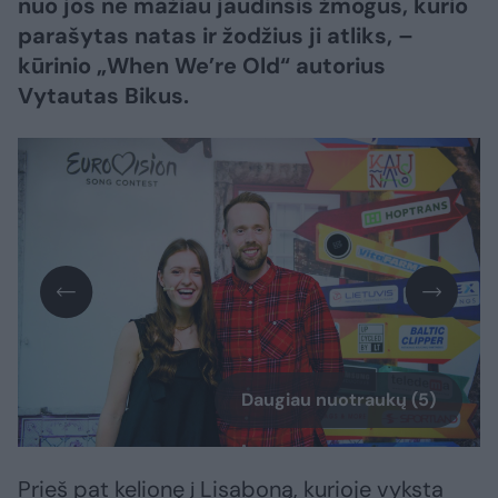
nuo jos ne mažiau jaudinsis žmogus, kurio
parašytas natas ir žodžius ji atliks, –
kūrinio „When We’re Old“ autorius
Vytautas Bikus.
Daugiau nuotraukų (5)
Prieš pat kelionę į Lisaboną, kurioje vyksta