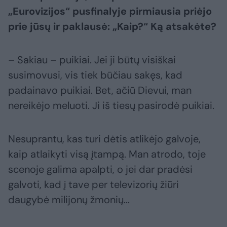
„Eurovizijos“ pusfinalyje pirmiausia priėjo
prie jūsų ir paklausė: „Kaip?“ Ką atsakėte?
– Sakiau – puikiai. Jei ji būtų visiškai
susimovusi, vis tiek būčiau sakęs, kad
padainavo puikiai. Bet, ačiū Dievui, man
nereikėjo meluoti. Ji iš tiesų pasirodė puikiai.
Nesuprantu, kas turi dėtis atlikėjo galvoje,
kaip atlaikyti visą įtampą. Man atrodo, toje
scenoje galima apalpti, o jei dar pradėsi
galvoti, kad į tave per televizorių žiūri
daugybė milijonų žmonių...