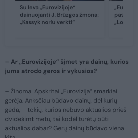
Su Ieva „Eurovizijoje“
„Eurovizi
dainuojanti J. Brūzgos žmona:
pasirodę
„Kassyk noriu verkti“
„Lordi“ 
– Ar „Eurovizijoje“ šįmet yra dainų, kurios
jums atrodo geros ir vykusios?
– Žinoma. Apskritai „Eurovizija“ smarkiai
gerėja. Anksčiau būdavo dainų, dėl kurių
gėda, – tokių, kurios nebuvo aktualios prieš
dvidešimt metų, tai kodėl turėtų būti
aktualios dabar? Gerų dainų būdavo viena
kita.