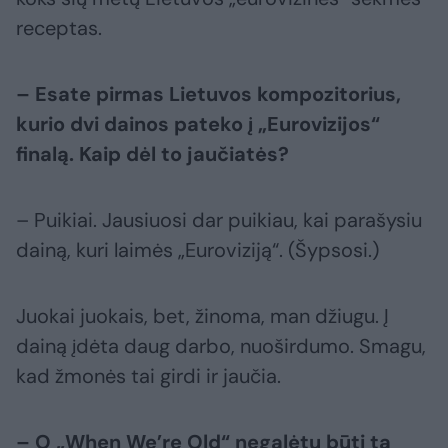
receptas.
– Esate pirmas Lietuvos kompozitorius,
kurio dvi dainos pateko į „Eurovizijos“
finalą. Kaip dėl to jaučiatės?
– Puikiai. Jausiuosi dar puikiau, kai parašysiu
dainą, kuri laimės „Euroviziją“. (Šypsosi.)
Juokai juokais, bet, žinoma, man džiugu. Į
dainą įdėta daug darbo, nuoširdumo. Smagu,
kad žmonės tai girdi ir jaučia.
– O „When We’re Old“ negalėtų būti ta