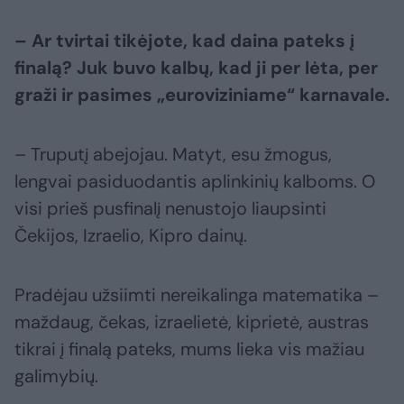
– Ar tvirtai tikėjote, kad daina pateks į
finalą? Juk buvo kalbų, kad ji per lėta, per
graži ir pasimes „euroviziniame“ karnavale.
– Truputį abejojau. Matyt, esu žmogus,
lengvai pasiduodantis aplinkinių kalboms. O
visi prieš pusfinalį nenustojo liaupsinti
Čekijos, Izraelio, Kipro dainų.
Pradėjau užsiimti nereikalinga matematika –
maždaug, čekas, izraelietė, kiprietė, austras
tikrai į finalą pateks, mums lieka vis mažiau
galimybių.