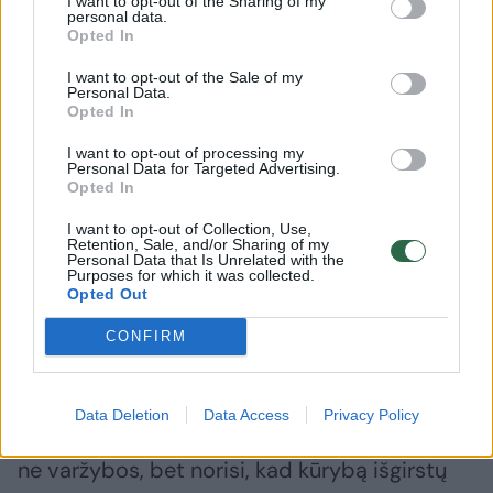
I want to opt-out of the Sharing of my
skirtumas, apie ką ta daina parašyta, gali jos
personal data.
Opted In
klausytis negalvodamas apie detales. Tiesiog
I want to opt-out of the Sale of my
mėgautis ir jausti.
Personal Data.
Opted In
I want to opt-out of processing my
– Ar ketinate parašyti ir daugiau dainų
Personal Data for Targeted Advertising.
Opted In
„Eurovizijai“?
I want to opt-out of Collection, Use,
Retention, Sale, and/or Sharing of my
Personal Data that Is Unrelated with the
– Būna taip: žmonės kreipiasi, prašydami
Purposes for which it was collected.
dainos, parašai, jie dalyvauja. O dabar
Opted Out
„Eurovizijai“ rašysiu tik tada, jei žinosiu, kad
CONFIRM
kūrinys bent jau gali laimėti atranką Lietuvoje.
Data Deletion
Data Access
Privacy Policy
Apetitas kyla bevalgant. Taip, tiesa, muzika –
ne varžybos, bet norisi, kad kūrybą išgirstų