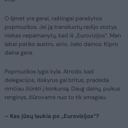
O šįmet yra gerai, raštingai parašytos
popmuzikos. Jei ją transliuotų radijo stotys,
niekas nepamanytų, kad iš „Eurovizijos“. Man
labai patiko austro, airio, čeko dainos. Kipro
daina gera.
Popmuzikos lygis kyla. Atrodo, kad
delegacijos, išskyrus gal britus, pradeda
rimčiau žiūrėti į konkursą. Daug dainų, puikus
renginys, žiūrovams nuo to tik smagiau.
– Kas jūsų laukia po „Eurovizijos“?