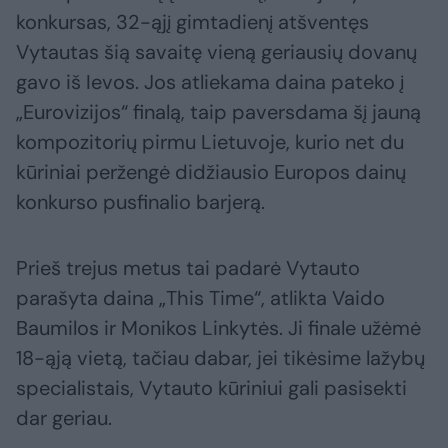
konkursas, 32-ąjį gimtadienį atšventęs
Vytautas šią savaitę vieną geriausių dovanų
gavo iš Ievos. Jos atliekama daina pateko į
„Eurovizijos“ finalą, taip paversdama šį jauną
kompozitorių pirmu Lietuvoje, kurio net du
kūriniai peržengė didžiausio Europos dainų
konkurso pusfinalio barjerą.
Prieš trejus metus tai padarė Vytauto
parašyta daina „This Time“, atlikta Vaido
Baumilos ir Monikos Linkytės. Ji finale užėmė
18-ąją vietą, tačiau dabar, jei tikėsime lažybų
specialistais, Vytauto kūriniui gali pasisekti
dar geriau.