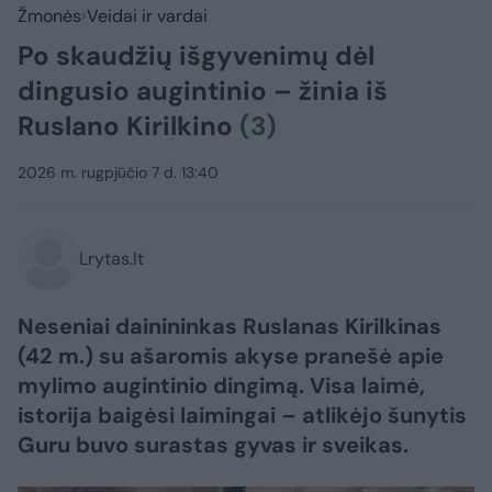
Žmonės
Veidai ir vardai
Po skaudžių išgyvenimų dėl
dingusio augintinio – žinia iš
Ruslano Kirilkino
(3)
2026 m. rugpjūčio 7 d. 13:40
Lrytas.lt
Neseniai dainininkas Ruslanas Kirilkinas
(42 m.) su ašaromis akyse pranešė apie
mylimo augintinio dingimą. Visa laimė,
istorija baigėsi laimingai – atlikėjo šunytis
Guru buvo surastas gyvas ir sveikas.