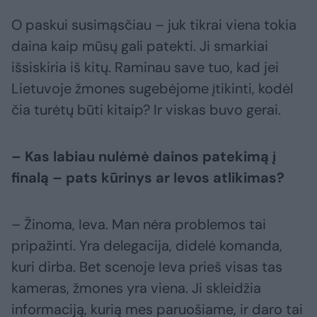
O paskui susimąsčiau – juk tikrai viena tokia
daina kaip mūsų gali patekti. Ji smarkiai
išsiskiria iš kitų. Raminau save tuo, kad jei
Lietuvoje žmones sugebėjome įtikinti, kodėl
čia turėtų būti kitaip? Ir viskas buvo gerai.
– Kas labiau nulėmė dainos patekimą į
finalą – pats kūrinys ar Ievos atlikimas?
– Žinoma, Ieva. Man nėra problemos tai
pripažinti. Yra delegacija, didelė komanda,
kuri dirba. Bet scenoje Ieva prieš visas tas
kameras, žmones yra viena. Ji skleidžia
informaciją, kurią mes paruošiame, ir daro tai