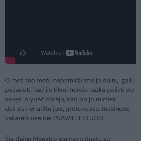
O mes tuo metu nepamirškime jo dainų, galiu
pažadėti, kad jis tikrai norėjo kažką palikti po
savęs, o ypač norėjo, kad po jo mirties
dainos nenutiltų jūsų grotuvuose, mašinose,
vakarėliuose bei PRAVALFESTUOSE.
Šią dainą Maestro įdainavo duetu su