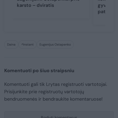
karsto – dviratis
gyvenu t
patinka“
Daina
^Instant
Eugenijus Ostapenko
Komentuoti po šiuo straipsniu
Komentuoti gali tik Lrytas registruoti vartotojai.
Prisijunkite prie registruotų vartotojų
bendruomenės ir bendraukite komentaruose!
Rodyti komentarus