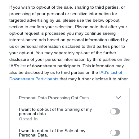
If you wish to opt-out of the sale, sharing to third parties, or
processing of your personal or sensitive information for
targeted advertising by us, please use the below opt-out
section to confirm your selection. Please note that after your
opt-out request is processed you may continue seeing
interest-based ads based on personal information utilized by
us or personal information disclosed to third parties prior to
Daugiau nuotraukų (19)
your opt-out. You may separately opt-out of the further
disclosure of your personal information by third parties on the
IAB’s list of downstream participants. This information may
also be disclosed by us to third parties on the
IAB’s List of
Ketvirtadienį D. Dirkstys savo „Instagram“
Downstream Participants
that may further disclose it to other
third parties.
paskyroje paviešino žinutę, kurią išsiuntė O.
Pikul.
Personal Data Processing Opt Outs
I want to opt-out of the Sharing of my
personal data.
Pasirodo, dėl vieno savo poelgio vyras
Opted In
nusprendė atsiprašyti buvusios mylimosios.
I want to opt-out of the Sale of my
Personal Data.