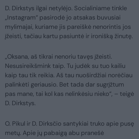
D. Dirkstys ilgai netylėjo. Socialiniame tinkle
„Instagram“ pasirodė jo atsakas buvusiai
mylimajai, kuriame jis pareiškė nenorintis jos
įžeisti, tačiau kartu pasiuntė ir ironišką žinutę.
„Oksana, aš tikrai nenoriu tavęs įžeisti.
Nesusireikšmink taip. Tu judėk su tuo kailiu
kaip tau tik reikia. Aš tau nuoširdžiai norėčiau
palinkėti geriausio. Bet tada dar sugrįžtum
pas mane, tai kol kas nelinkėsiu nieko“, – teigė
D. Dirkstys.
O. Pikul ir D. Dirksčio santykiai truko apie pusę
metų. Apie jų pabaigą abu pranešė