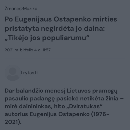
Žmonės
Muzika
Po Eugenijaus Ostapenko mirties
pristatyta negirdėta jo daina:
„Tikėjo jos populiarumu“
2021 m. birželio 4 d. 11:57
Lrytas.lt
Dar balandžio mėnesį Lietuvos pramogų
pasaulio padangę pasiekė netikėta žinia –
mirė dainininkas, hito „Dviratukas“
autorius Eugenijus Ostapenko (1976-
2021).