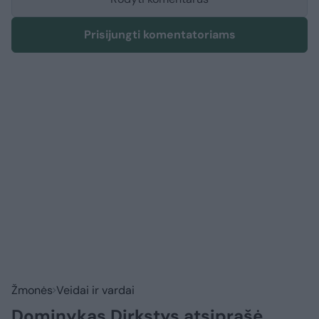
Prisijungti komentatoriams
Žmonės
Veidai ir vardai
Dominykas Dirkstys atsiprašė