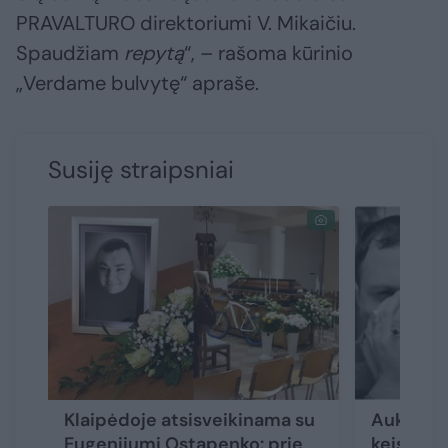
PRAVALTURO direktoriumi V. Mikaičiu.
Spaudžiam
repytą
“, – rašoma kūrinio
„Verdame bulvytę“ apraše.
Susiję straipsniai
Klaipėdoje atsisveikinama su
Auksiniu
Eugenijumi Ostapenko: prie
keistuoli