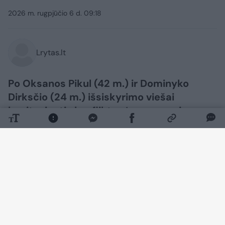
2026 m. rugpjūčio 6 d. 09:18
Lrytas.lt
Po Oksanos Pikul (42 m.) ir Dominyko
Dirksčio (24 m.) išsiskyrimo viešai
besitęsiantis konfliktas įgauna naują
pagreitį.