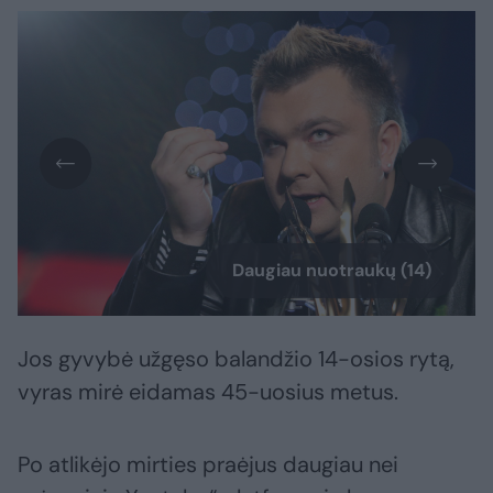
Daugiau nuotraukų (14)
Jos gyvybė užgęso balandžio 14-osios rytą,
vyras mirė eidamas 45-uosius metus.
Po atlikėjo mirties praėjus daugiau nei