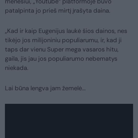
mėnesiui, „Youtube“ platformoje buvo
patalpinta jo prieš mirtį įrašyta daina.
„Kad ir kaip Eugenijus laukė šios dainos, nes
tikėjo jos milijoniniu populiarumu, ir, kad ji
taps dar vienu Super mega vasaros hitu,
gaila, jis jau jos populiarumo nebematys
niekada.
Lai būna lengva jam žemelė...