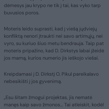
dėmesys jau krypo ne tik į tai, kas vyko tarp
buvusios poros.
Moteris leido suprasti, kad į viešą jųdviejų
konfliktą nenori įtraukti nei savo artimųjų, nei
vyro, su kuriuo šiuo metu bendrauja. Taip pat
moteris pripažino, kad D. Dirkstys labai įžeidė
jos mamą, kurios numerio jis ieškojo viešai.
Kreipdamasi į D. Dirkstį O. Pikul pareikalavo
nebesikišti į jos gyvenimą.
„Esu šitam žmogui projektas, jis nematė
manęs kaip savo žmonos... Tai atleiskit, kodėl