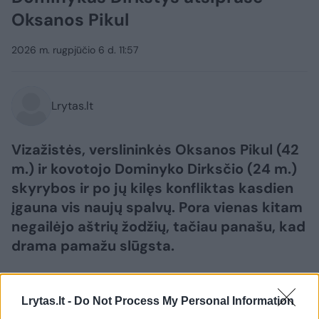
Oksanos Pikul
2026 m. rugpjūčio 6 d. 11:57
Lrytas.lt
Vizažistės, verslininkės Oksanos Pikul (42
m.) ir kovotojo Dominyko Dirksčio (24 m.)
skyrybos ir po jų kilęs konfliktas kasdien
įgauna vis naujų spalvų. Pora vienas kitam
negailėjo aštrių žodžių, tačiau panašu, kad
drama pamažu slūgsta.
Lrytas.lt -
Do Not Process My Personal Information