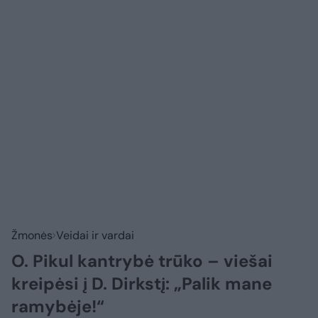
Žmonės
Veidai ir vardai
O. Pikul kantrybė trūko – viešai
kreipėsi į D. Dirkstį: „Palik mane
ramybėje!“