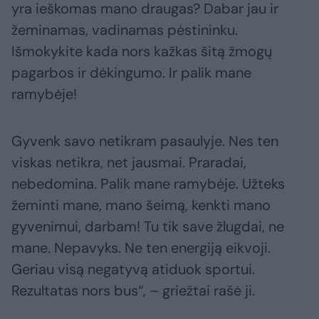
yra ieškomas mano draugas? Dabar jau ir
žeminamas, vadinamas pėstininku.
Išmokykite kada nors kažkas šitą žmogų
pagarbos ir dėkingumo. Ir palik mane
ramybėje!
Gyvenk savo netikram pasaulyje. Nes ten
viskas netikra, net jausmai. Praradai,
nebedomina. Palik mane ramybėje. Užteks
žeminti mane, mano šeimą, kenkti mano
gyvenimui, darbam! Tu tik save žlugdai, ne
mane. Nepavyks. Ne ten energiją eikvoji.
Geriau visą negatyvą atiduok sportui.
Rezultatas nors bus“, – griežtai rašė ji.