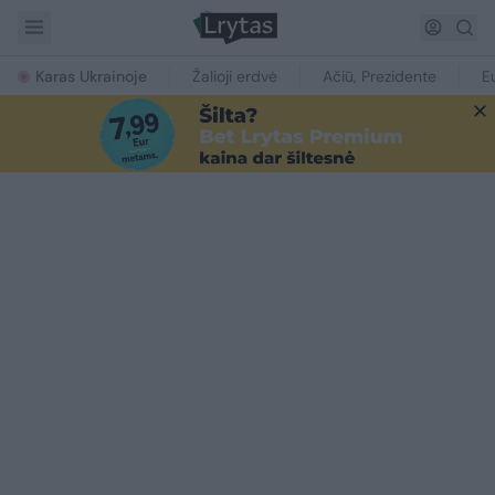
Karas Ukrainoje
Žalioji erdvė
Ačiū, Prezidente
E