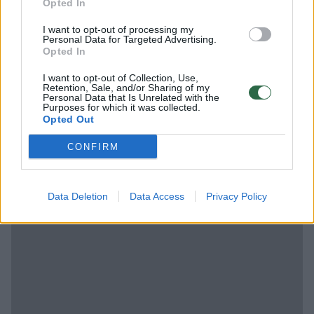
Opted In
„Laba. Noriu atsiprašyti dėl bajerio apie tavo
I want to opt-out of processing my
mamą. Tikrai neturėjau intencijos nei jos
Personal Data for Targeted Advertising.
Opted In
įžeisti, nei parodyti nepagarbos tau ar tavo
šeimai.
I want to opt-out of Collection, Use,
Retention, Sale, and/or Sharing of my
Personal Data that Is Unrelated with the
Purposes for which it was collected.
Opted Out
A. Armonaitė – apie tai, ką veikia dabar,
valdžios skandalus ir ar grįš į politiką
CONFIRM
Data Deletion
Data Access
Privacy Policy