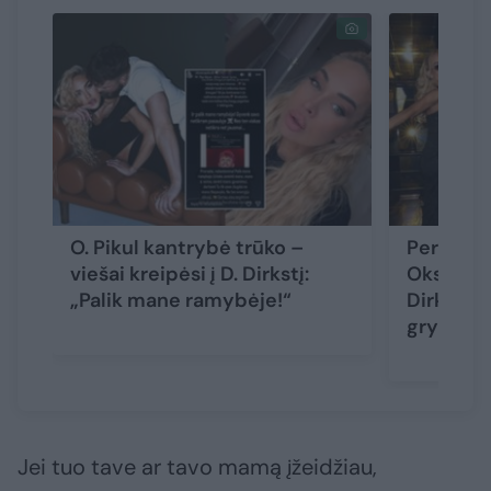
O. Pikul kantrybė trūko –
Peržiūrėję
viešai kreipėsi į D. Dirkstį:
Oksaną P
„Palik mane ramybėje!“
Dirkstys
grybas“
Jei tuo tave ar tavo mamą įžeidžiau,