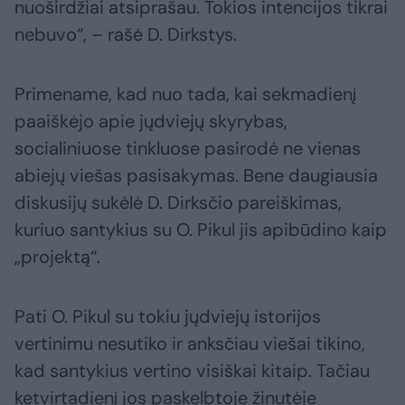
nuoširdžiai atsiprašau. Tokios intencijos tikrai
nebuvo“, – rašė D. Dirkstys.
Primename, kad nuo tada, kai sekmadienį
paaiškėjo apie jųdviejų skyrybas,
socialiniuose tinkluose pasirodė ne vienas
abiejų viešas pasisakymas. Bene daugiausia
diskusijų sukėlė D. Dirksčio pareiškimas,
kuriuo santykius su O. Pikul jis apibūdino kaip
„projektą“.
Pati O. Pikul su tokiu jųdviejų istorijos
vertinimu nesutiko ir anksčiau viešai tikino,
kad santykius vertino visiškai kitaip. Tačiau
ketvirtadienį jos paskelbtoje žinutėje