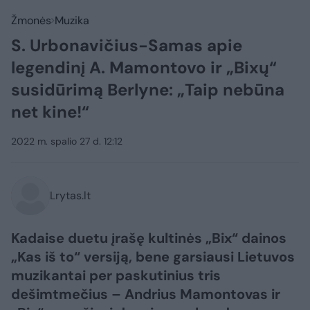
Žmonės
Muzika
S. Urbonavičius-Samas apie
legendinį A. Mamontovo ir „Bixų“
susidūrimą Berlyne: „Taip nebūna
net kine!“
2022 m. spalio 27 d. 12:12
Lrytas.lt
Kadaise duetu įrašę kultinės „Bix“ dainos
„Kas iš to“ versiją, bene garsiausi Lietuvos
muzikantai per paskutinius tris
dešimtmečius – Andrius Mamontovas ir