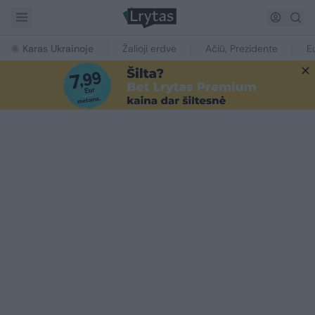
Karas Ukrainoje
Žalioji erdvė
Ačiū, Prezidente
E