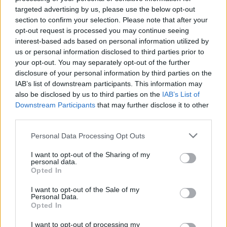
targeted advertising by us, please use the below opt-out
section to confirm your selection. Please note that after your
opt-out request is processed you may continue seeing
interest-based ads based on personal information utilized by
us or personal information disclosed to third parties prior to
your opt-out. You may separately opt-out of the further
disclosure of your personal information by third parties on the
IAB’s list of downstream participants. This information may
also be disclosed by us to third parties on the
IAB’s List of
Downstream Participants
that may further disclose it to other
third parties.
Daugiau nuotraukų (3)
Personal Data Processing Opt Outs
I want to opt-out of the Sharing of my
S. Urbonavičius-Samas apie legendinį A. Mamontovo ir
personal data.
Opted In
„Bixų“ susidūrimą Berlyne: „Taip nebūna net kine!“
Asmeninio albumo nuotr.
I want to opt-out of the Sale of my
Personal Data.
Opted In
Visi Vokietijoje ir Berlyne gyvenantys lietuviai,
I want to opt-out of processing my