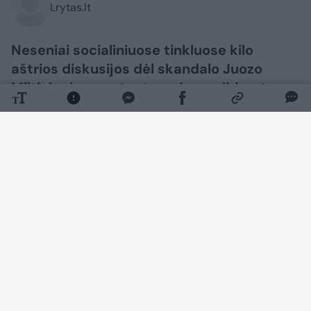
Lrytas.lt
Neseniai socialiniuose tinkluose kilo
aštrios diskusijos dėl skandalo Juozo
Miltinio dramos teatre – jame dirbantys
aktoriai prabilo apie galimą mobingą.
Dabar šia tema pasisakė poetė Rūta
Survilaitė, kuri paviešino atvirą laišką.