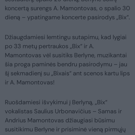
koncertą surengs A. Mamontovas, o spalio 30
dieną – ypatingame koncerte pasirodys „Bix“.
Džiaugdamiesi lemtingu sutapimu, kad lygiai
po 33 metų pertraukos „Bix“ ir A.
Mamontovas vėl susitiks Berlyne, muzikantai
šia proga paminės bendru pasirodymu – jau
šį sekmadienį su „Bixais“ ant scenos kartu lips
ir A. Mamontovas!
Ruošdamiesi išvykimui į Berlyną, „Bix“
vokalistas Saulius Urbonavičius – Samas ir
Andrius Mamontovas džiaugiasi būsimu
susitikimu Berlyne ir prisiminė vieną pirmųjų