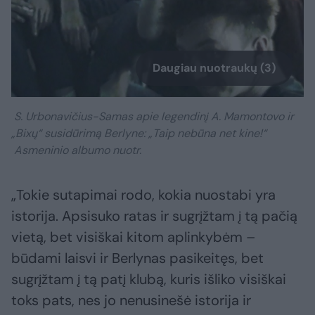
Daugiau nuotraukų (3)
S. Urbonavičius-Samas apie legendinį A. Mamontovo ir
„Bixų“ susidūrimą Berlyne: „Taip nebūna net kine!“
Asmeninio albumo nuotr.
„Tokie sutapimai rodo, kokia nuostabi yra
istorija. Apsisuko ratas ir sugrįžtam į tą pačią
vietą, bet visiškai kitom aplinkybėm –
būdami laisvi ir Berlynas pasikeitęs, bet
sugrįžtam į tą patį klubą, kuris išliko visiškai
toks pats, nes jo nenusinešė istorija ir