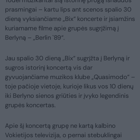
prasmingai – kartu lips ant scenos spalio 30
dieną vyksiančiame „Bix“ koncerte ir įsiamžins
kuriamame filme apie grupės sugrįžimą į
Berlyną – „Berlin `89“.
Jau spalio 30 dieną „Bix“ sugrįžta į Berlyną ir
sugros istorinį koncertą vis dar
gyvuojančiame muzikos klube „Quasimodo“ –
toje pačioje vietoje, kurioje likus vos 10 dienų
iki Berlyno sienos griūties ir įvyko legendinis
grupės koncertas.
Apie šį koncertą grupę ne kartą kalbino
Vokietijos televizija, o pernai stebuklingai