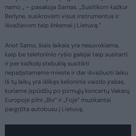
namo „ – pasakoja Samas. „Susitikom kažkur
Berlyne, susikrovėm visus instrumentus ir
išvažiavom taip linksmai į Lietuvą.“
Anot Samo, šiais laikais yra nesuvokiama,
kaip be telefoninio ryšio galėjai taip susitarti
ir per kažkokį stebuklą susitikti
nepažįstamame mieste ir dar išvažiuoti laiku.
Iš tų laikų yra išlikęs kelioninis vaizdo įrašas,
kuriame įspūdžių po pirmųjų koncertų Vakarų
Europoje pilni „Bix“ ir „Foje“ muzikantai
pargrįžta autobusu į Lietuvą.