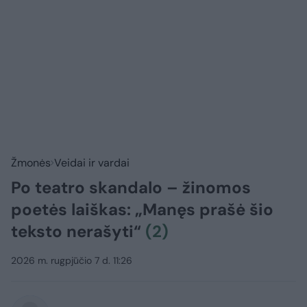
Žmonės
Veidai ir vardai
Po teatro skandalo – žinomos
poetės laiškas: „Manęs prašė šio
teksto nerašyti“
(2)
2026 m. rugpjūčio 7 d. 11:26