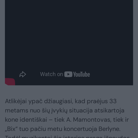
Atlikėjai ypač džiaugiasi, kad praėjus 33
metams nuo šių įvykių situacija atsikartoja
kone identiškai – tiek A. Mamontovas, tiek ir
„Bix“ tuo pačiu metu koncertuoja Berlyne.
Todėl muzikantai šią istorinę progą išnaudos