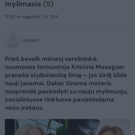
mylimasis
(5)
2026 m. rugpjūčio 7 d. 13:14
Lrytas.lt
Prieš beveik mėnesį verslininkė,
nuomonės formuotoja Kristina Meseguer
pranešė stulbinančią žinią – jos širdį šildo
nauji jausmai. Dabar žinoma moteris
nusprendė pasirodyti su nauju mylimuoju,
socialiniuose tinkluose paviešindama
vaizo įrašaus.