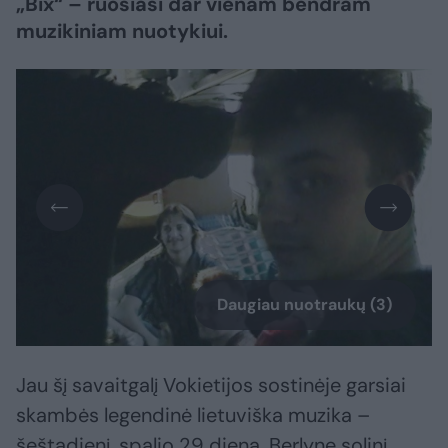
„Bix“ – ruošiasi dar vienam bendram
muzikiniam nuotykiui.
Daugiau nuotraukų (3)
Jau šį savaitgalį Vokietijos sostinėje garsiai
skambės legendinė lietuviška muzika –
šeštadienį, spalio 29 dieną, Berlyne solinį