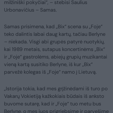
milžiniški pokyčiai“, – stebisi Saulius
Urbonavičius – Samas.
Samas prisimena, kad „Bix“ scena su „Foje“
teko dalintis labai daug kartų, tačiau Berlyne
– niekada. Visgi abi grupės patyrė nuotykių,
kai 1989 metais, sutapus koncertinėms „Bix“
ir „Foje“ gastrolėms, abiejų grupių muzikantai
vieną kartą susitiko Berlyne, iš kur „Bix“
parvežė kolegas iš „Foje“ namo į Lietuvą.
„Istorija tokia, kad mes grįžinėdami iš turo po
Vakarų Vokietiją kažkokiais būdais iš anksto
buvome sutarę, kad ir „Foje“ tuo metu bus
Berlyne, o mes juos prigriebsime ir parvešime