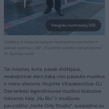
Daugiau nuotraukų (10)
Didžėjus iš Lietuvos sulaukė tarptautinio įvertinimo ir
pakėlė sparnus į JAV: „Ši patirtis suteikė man įkvėpimo“.
Pr. Siuntėjo nuotr.
Tai miestas, kuris, pasak didžėjaus,
neabejotinai daro įtaką viso pasaulio muzikos
ir meno sferoms. Niujorke V.Kazakevičius-DJ
Dee lankėsi legendiniuose muzikos klubuose
tokiuose, kaip „Nu Blu“ ir studijose,
pavyzdžiui „Invite Only Studio“, susipažino su