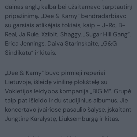
dainas anglų kalba bei užsitarnavo tarptautinį
pripažinimą. „Dee & Kamy“ bendradarbiavo
su garsiais atlikėjais tokiais, kaip – J-Ro, B-
Real, Ja Rule, Xzibit, Shaggy, „Sugar Hill Gang“,
Erica Jennings, Daiva Starinskaite, „G&G
Sindikatu“ ir kitais.
„Dee & Kamy“ buvo pirmieji reperiai
Lietuvoje, išleidę vinilinę plokštelę su
Vokietijos leidybos kompanija „BIG M“. Grupė
taip pat išleido ir du studijinius albumus. Jie
koncertavo įvairiose pasaulio šalyse, įskaitant
Jungtinę Karalystę, Liuksemburgą ir kitas.