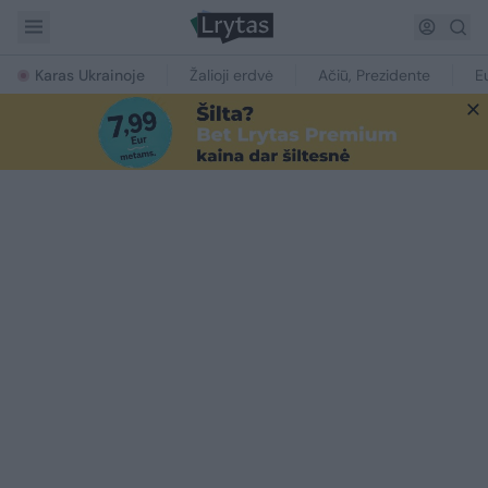
Karas Ukrainoje
Žalioji erdvė
Ačiū, Prezidente
E