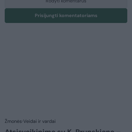
Rodyti komentarus
Prisijungti komentatoriams
Žmonės
Veidai ir vardai
Atsisveikinime su K. Prunskiene –