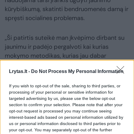
kūrybiškumą, skatinti bendruomenės darną ir
spręsti socialines problemas.
„Ši patirtis suteikė man įkvėpimo dirbant su
jaunimu ir padėjo pergalvoti kai kurias
mokymo metodikas, kurias jau dabar
stengiuosi pritaikyti dirbdamas su mokiniais
Lrytas.lt -
Do Not Process My Personal Information
„DJ Akademijoje“, – pasakojo jis.
If you wish to opt-out of the sale, sharing to third parties, or
V. Kazakevičius-DJ Dee kelionės metu ne tik
processing of your personal or sensitive information for
targeted advertising by us, please use the below opt-out
gilino savo žinias, bet ir reprezentavo
section to confirm your selection. Please note that after your
Lietuvos hiphopo bei didžėjų kultūrą. Jis
opt-out request is processed you may continue seeing
interest-based ads based on personal information utilized by
turėjo progą susipažinti su įvairiais
us or personal information disclosed to third parties prior to
muzikiniais projektais, vietos kūrėjais ir
your opt-out. You may separately opt-out of the further