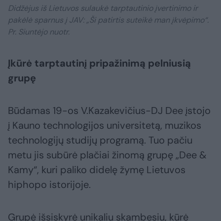
Didžėjus iš Lietuvos sulaukė tarptautinio įvertinimo ir
pakėlė sparnus į JAV: „Ši patirtis suteikė man įkvėpimo“.
Pr. Siuntėjo nuotr.
Įkūrė tarptautinį pripažinimą pelniusią
grupę
Būdamas 19-os V.Kazakevičius-DJ Dee įstojo
į Kauno technologijos universitetą, muzikos
technologijų studijų programą. Tuo pačiu
metu jis subūrė plačiai žinomą grupę „Dee &
Kamy“, kuri paliko didelę žymę Lietuvos
hiphopo istorijoje.
Grupė išsiskyrė unikaliu skambesiu, kūrė