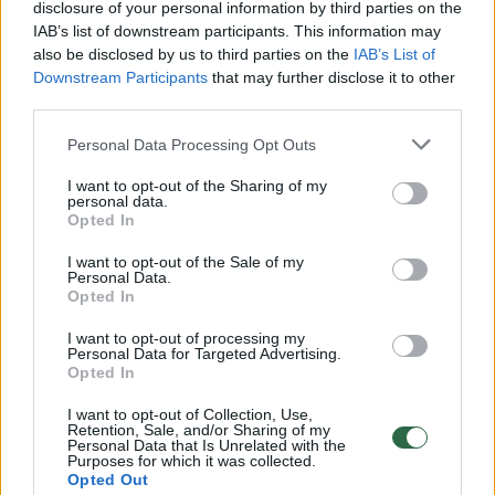
disclosure of your personal information by third parties on the
suprasti pasaulines muzikos industrijos
IAB’s list of downstream participants. This information may
tendencijas.
also be disclosed by us to third parties on the
IAB’s List of
Downstream Participants
that may further disclose it to other
third parties.
Didžėjaus dalyvavimas tarptautinėje
Personal Data Processing Opt Outs
programoje ne tik praplėtė jo muzikinį akiratį,
bet ir sustiprino ryšius su tarptautiniais
I want to opt-out of the Sharing of my
personal data.
partneriais, atverdamas galimybes Lietuvos
Opted In
muzikos scenai įsitvirtinti globalioje arenoje.
I want to opt-out of the Sale of my
Personal Data.
Opted In
Muzika susidomėjo dar vaikystėje
I want to opt-out of processing my
Personal Data for Targeted Advertising.
Opted In
V. Kazakevičius-DJ Dee muzika pradėjo
I want to opt-out of Collection, Use,
domėtis nuo 7-erių. Būdamas pirmoje klasėje
Retention, Sale, and/or Sharing of my
Personal Data that Is Unrelated with the
jis pradėjo kolekcionuoti muzikos įrašus.
Purposes for which it was collected.
Opted Out