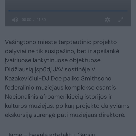
Vašingtono mieste tarptautinio projekto
dalyviai ne tik susipažino, bet ir apsilankė
įvairiuose lankytinuose objektuose.
Didžiausią įspūdį JAV sostinėje V.
Kazakevičiui-DJ Dee paliko Smithsono
federalinio muziejaus komplekse esantis
Nacionalinis afroamerikiečių istorijos ir
kultūros muziejus, po kurį projekto dalyviams
ekskursiją surengė pati muziejaus direktorė.
„Jame – begalė artefaktų. Garsių