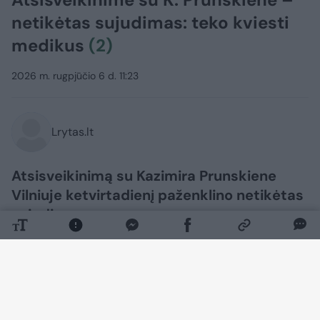
netikėtas sujudimas: teko kviesti
medikus
(2)
2026 m. rugpjūčio 6 d. 11:23
Lrytas.lt
Atsisveikinimą su Kazimira Prunskiene
Vilniuje ketvirtadienį paženklino netikėtas
sujudimas.