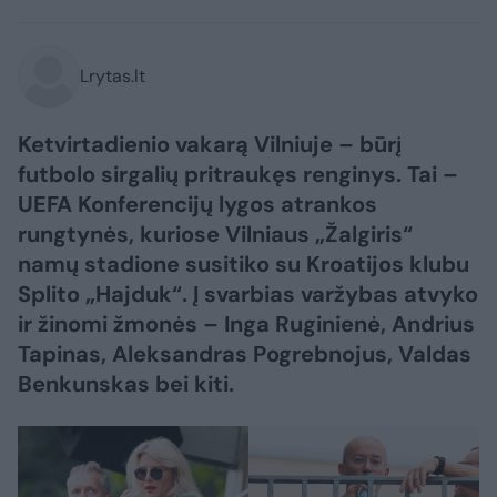
Lrytas.lt
Ketvirtadienio vakarą Vilniuje – būrį
futbolo sirgalių pritraukęs renginys. Tai –
UEFA Konferencijų lygos atrankos
rungtynės, kuriose Vilniaus „Žalgiris“
namų stadione susitiko su Kroatijos klubu
Splito „Hajduk“. Į svarbias varžybas atvyko
ir žinomi žmonės – Inga Ruginienė, Andrius
Tapinas, Aleksandras Pogrebnojus, Valdas
Benkunskas bei kiti.