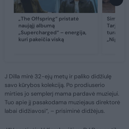
„The Offspring“ pristatė
Simfonin
naująjį albumą
Tarja Tur
„Supercharged“ – energija,
turą reng
kuri pakeičia viską
„Nightwi
J Dilla mirė 32-ejų metų ir paliko didžiulę
savo kūrybos kolekciją. Po prodiuserio
mirties jo semplerį mama pardavė muziejui.
Tuo apie jį pasakodama muziejaus direktorė
labai didžiavosi“, – prisiminė didžėjus.