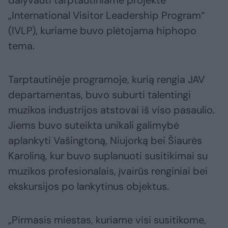
dalyvauti tarptautiniame projekte
„International Visitor Leadership Program“
(IVLP), kuriame buvo plėtojama hiphopo
tema.
Tarptautinėje programoje, kurią rengia JAV
departamentas, buvo suburti talentingi
muzikos industrijos atstovai iš viso pasaulio.
Jiems buvo suteikta unikali galimybė
aplankyti Vašingtoną, Niujorką bei Šiaurės
Karoliną, kur buvo suplanuoti susitikimai su
muzikos profesionalais, įvairūs renginiai bei
ekskursijos po lankytinus objektus.
„Pirmasis miestas, kuriame visi susitikome,