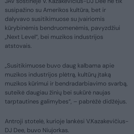
JAV sostinėje V. Kazakevičius-DJ Dee ne tik
susipažino su Amerikos kultūra, bet ir
dalyvavo susitikimuose su įvairiomis
kūrybinėmis bendruomenėmis, pavyzdžiui
„Next Level“, bei muzikos industrijos
atstovais.
„Susitikimuose buvo daug kalbama apie
muzikos industrijos plėtrą, kultūrų įtaką
muzikos kūrimui ir bendradarbiavimo svarbą,
suteikė daugiau žinių bei sukūrė naujas
tarptautines galimybes“, – pabrėžė didžėjus.
Antroji stotelė, kurioje lankėsi V.Kazakevičius-
DJ Dee, buvo Niujorkas.