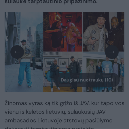
sulaukė tarptautinio pripažinimo.
Daugiau nuotraukų (10)
Žinomas vyras ką tik grįžo iš JAV, kur tapo vos
vienu iš keletos lietuvių, sulaukusių JAV
ambasados Lietuvoje atstovų pasiūlymo