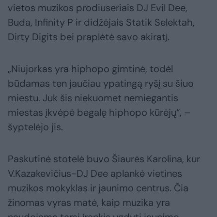
vietos muzikos prodiuseriais DJ Evil Dee,
Buda, Infinity P ir didžėjais Statik Selektah,
Dirty Digits bei praplėtė savo akiratį.
„Niujorkas yra hiphopo gimtinė, todėl
būdamas ten jaučiau ypatingą ryšį su šiuo
miestu. Juk šis niekuomet nemiegantis
miestas įkvėpė begalę hiphopo kūrėjų“, –
šyptelėjo jis.
Paskutinė stotelė buvo Šiaurės Karolina, kur
V.Kazakevičius-DJ Dee aplankė vietines
muzikos mokyklas ir jaunimo centrus. Čia
žinomas vyras matė, kaip muzika yra
naudojama tarsi įrankis ugdyti jaunimo