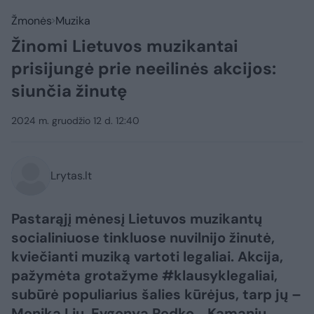
Žmonės
Muzika
Žinomi Lietuvos muzikantai
prisijungė prie neeilinės akcijos:
siunčia žinutę
2024 m. gruodžio 12 d. 12:40
Lrytas.lt
Pastarąjį mėnesį Lietuvos muzikantų
socialiniuose tinkluose nuvilnijo žinutė,
kviečianti muziką vartoti legaliai. Akcija,
pažymėta grotažyme #klausyklegaliai,
subūrė populiarius šalies kūrėjus, tarp jų –
Moniką Liu, Evgenyą Redko, „Kamanių