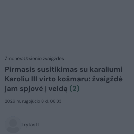
Žmonės
Užsienio žvaigždės
Pirmasis susitikimas su karaliumi
Karoliu III virto košmaru: žvaigždė
jam spjovė į veidą
(2)
2026 m. rugpjūčio 8 d. 08:33
Lrytas.lt