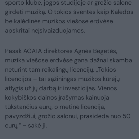
sporto klube, jogos studijoje ar grožio salone
girdėti muziką. O tokios šventės kaip Kalėdos
be kalėdinės muzikos viešose erdvėse
apskritai neįsivaizduojamos.
Pasak AGATA direktorės Agnės Begetės,
muzika viešose erdvėse gana dažnai skamba
neturint tam reikalingų licencijų. „Tokios
licencijos – tai sąžiningas muzikos kūrėjų
atlygis už jų darbą ir investicijas. Vienos
kokybiškos dainos įrašymas kainuoja
tūkstančius eurų, o metinė licencija,
pavyzdžiui, grožio salonui, prasideda nuo 50
eurų,“ – sakė ji.