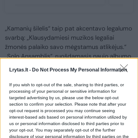
„Kamanių šilelis“ taip pat akcentavo legalumo
svarbą: „Klausydamiesi muzikos legaliai
žmonės palaiko savo mėgstamus atlikėjus.“
„Solo Ansamblis“, ruošdamasis naujo albumo
išleidimui pavasarį, irgi ragino sąmoningai
Lrytas.lt -
Do Not Process My Personal Information
rinktis, kur ir kaip yra klausoma muzika.
If you wish to opt-out of the sale, sharing to third parties, or
processing of your personal or sensitive information for
O Monika Liu dėkojo ir džiaugėsi augančiais
targeted advertising by us, please use the below opt-out
skaičiais: „Pastebiu, kad klausytojai dabar yra
section to confirm your selection. Please note that after your
opt-out request is processed you may continue seeing
išties sąmoningi ir supranta, kiek mes, kūrėjai,
interest-based ads based on personal information utilized by
įdedame darbo, pastangų, laiko, pinigų ir
us or personal information disclosed to third parties prior to
your opt-out. You may separately opt-out of the further
širdies tam, kad ta muzika gimtų. Apie tai
disclosure of your personal information by third parties on the