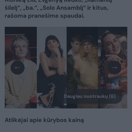
šilelį“, „ba.“, „Solo Ansamblį“ ir kitus,
rašoma pranešime spaudai.
Daugiau nuotraukų (6)
Atlikėjai apie kūrybos kainą