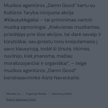
Muzikos agentūros „Damn Good“ kartu su
Kultūros Taryba inicijuota akcija
#klausyklegaliai – tai priminimas vartoti
muziką sąmoningai. „Kiekvienas muzikantas,
prisidėjęs prie šios akcijos, tai darė savaip ir
kūrybiškai, sau įprastu tonu kreipdamasis į
savo klausytoją, todėl ši žinutė, tikimės,
nuvilnijo, kiek įmanoma, mažiau
moralizuojančiai ir organiškai“, – teigė
muzikos agentūros „Damn Good“
bendrasavininkė Aistė Naveckaitė.
Monika Liu
Evgenija Redko
Kamanių šilelis
Rodyti daugiau žymių