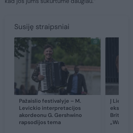
kad jos jums sukurtume daugiau.“
Susiję straipsniai
Pažaislio festivalyje – M.
Į Lietuvą
Levickio interpretacijos
ekscentr
akordeonu G. Gershwino
Britanijo
rapsodijos tema
„Warmdu