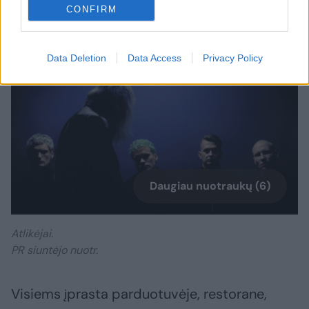
CONFIRM
Data Deletion
Data Access
Privacy Policy
Daugiau nuotraukų (6)
Atlikėjai.
PR siuntėjo nuotr.
Visiems įprasta parduotuvėje, restorane,