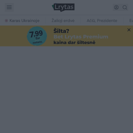
Karas Ukrainoje
Žalioji erdvė
Ačiū, Prezidente
E