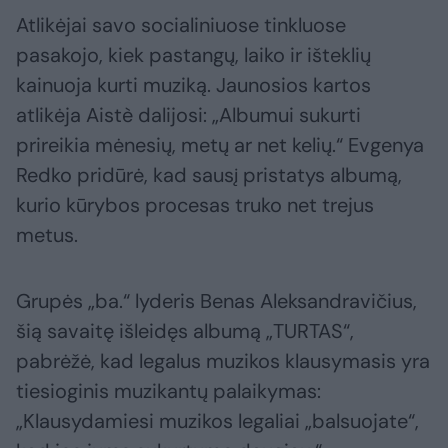
Atlikėjai savo socialiniuose tinkluose
pasakojo, kiek pastangų, laiko ir išteklių
kainuoja kurti muziką. Jaunosios kartos
atlikėja Aistè dalijosi: „Albumui sukurti
prireikia mėnesių, metų ar net kelių.“ Evgenya
Redko pridūrė, kad sausį pristatys albumą,
kurio kūrybos procesas truko net trejus
metus.
Grupės „ba.“ lyderis Benas Aleksandravičius,
šią savaitę išleidęs albumą „TURTAS“,
pabrėžė, kad legalus muzikos klausymasis yra
tiesioginis muzikantų palaikymas:
„Klausydamiesi muzikos legaliai „balsuojate“,