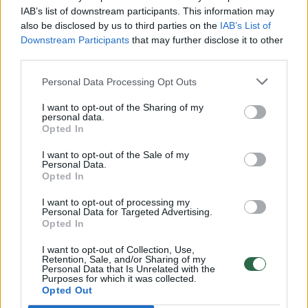
kalba augantys skaičiai muzikos klausymo
IAB’s list of downstream participants. This information may
platformose.“
also be disclosed by us to third parties on the
IAB’s List of
Downstream Participants
that may further disclose it to other
third parties.
Kokia tame verslo atsakomybė?
Personal Data Processing Opt Outs
I want to opt-out of the Sharing of my
Akcija #klausyklegaliai priminė, kad nors
personal data.
Opted In
individualūs klausytojai vis dažniau renkasi
I want to opt-out of the Sale of my
oficialias muzikos platformas, verslo
Personal Data.
Opted In
sektoriuje šiuo klausimu dar yra įsisenėjusių
iššūkių.
I want to opt-out of processing my
Personal Data for Targeted Advertising.
Opted In
I want to opt-out of Collection, Use,
Retention, Sale, and/or Sharing of my
Personal Data that Is Unrelated with the
Purposes for which it was collected.
Opted Out