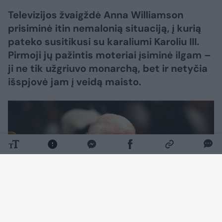
Televizijos žvaigždė Anna Williamson
prisiminė itin nemalonią situaciją, į kurią
pateko susitikusi su karaliumi Karoliu III.
Pirmoji jų pažintis moteriai įsiminė ilgam –
ji ne tik užgriuvo monarchą, bet ir netyčia
išspjovė jam į veidą maisto.
Daugiau nuotraukų (2)