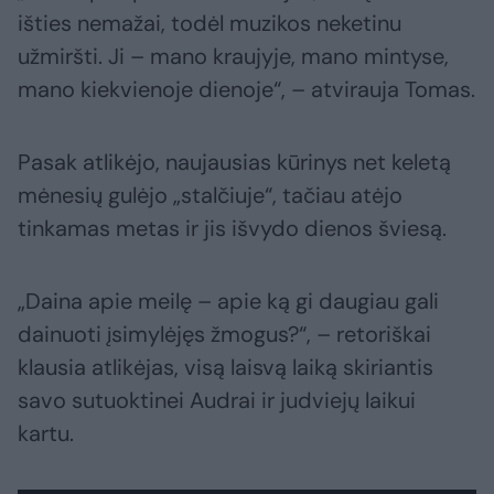
išties nemažai, todėl muzikos neketinu
užmiršti. Ji – mano kraujyje, mano mintyse,
mano kiekvienoje dienoje“, – atvirauja Tomas.
Pasak atlikėjo, naujausias kūrinys net keletą
mėnesių gulėjo „stalčiuje“, tačiau atėjo
tinkamas metas ir jis išvydo dienos šviesą.
„Daina apie meilę – apie ką gi daugiau gali
dainuoti įsimylėjęs žmogus?“, – retoriškai
klausia atlikėjas, visą laisvą laiką skiriantis
savo sutuoktinei Audrai ir judviejų laikui
kartu.