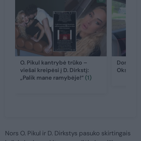
O. Pikul kantrybė trūko –
Dominyka
viešai kreipėsi į D. Dirkstį:
Oksanos 
„Palik mane ramybėje!“
(1)
Nors O. Pikul ir D. Dirkstys pasuko skirtingais