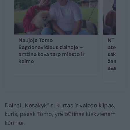
Naujoje Tomo
NT pardav
Bagdonavičiaus dainoje –
ateitimi
amžina kova tarp miesto ir
sako, kad
kaimo
žemyn: r
avantiūr
Dainai „Nesakyk“ sukurtas ir vaizdo klipas,
kuris, pasak Tomo, yra būtinas kiekvienam
kūriniui.