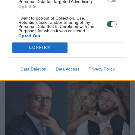
Personal Data for Targeted Advertising.
Opted In
Pastarosiomis dienomis socialiniuose
I want to opt-out of Collection, Use,
tinkluose netyla kalbos apie verslininkės,
Retention, Sale, and/or Sharing of my
Personal Data that Is Unrelated with the
vizažistės Oksanos Pikul (42 m.) ir
Purposes for which it was collected.
kovotojo Dominyko Dirksčio (24 m.)
Opted Out
skyrybas. Dabar nuomonę apie garsios
CONFIRM
poros išsiskyrimą išsakė televizijos laidų
vedėjas, prodiuseris Arūnas Valinskas (59
m.).
Data Deletion
Data Access
Privacy Policy