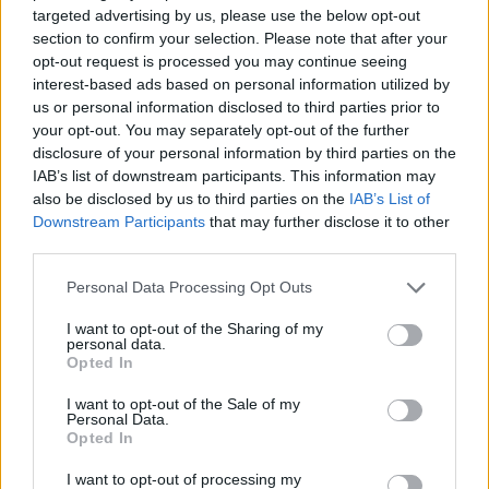
targeted advertising by us, please use the below opt-out
section to confirm your selection. Please note that after your
opt-out request is processed you may continue seeing
interest-based ads based on personal information utilized by
us or personal information disclosed to third parties prior to
your opt-out. You may separately opt-out of the further
disclosure of your personal information by third parties on the
IAB’s list of downstream participants. This information may
also be disclosed by us to third parties on the
IAB’s List of
Žmonės
Veidai ir vardai
Downstream Participants
that may further disclose it to other
third parties.
Arūnas Valinskas išklojo, ką mano
Personal Data Processing Opt Outs
apie Oksanos Pikul ir Dominyko
Dirksčio skyrybas
(6)
I want to opt-out of the Sharing of my
personal data.
Opted In
2026 m. rugpjūčio 6 d. 18:21
I want to opt-out of the Sale of my
Personal Data.
Opted In
Lrytas.lt
I want to opt-out of processing my