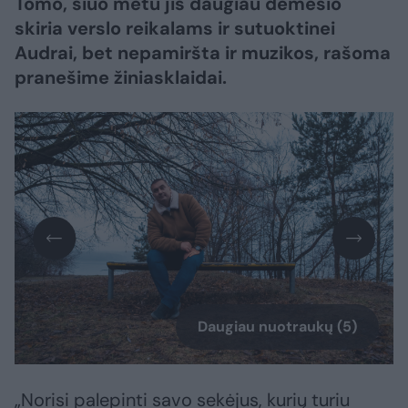
Tomo, šiuo metu jis daugiau dėmesio
skiria verslo reikalams ir sutuoktinei
Audrai, bet nepamiršta ir muzikos, rašoma
pranešime žiniasklaidai.
Daugiau nuotraukų (5)
„Norisi palepinti savo sekėjus, kurių turiu