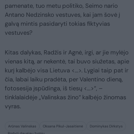
pamenate, tuo metu politiko, Seimo nario
Antano Nedzinsko vestuves, kai jam šovė į
galvą mintis pasidaryti tokias fiktyvias
vestuves?
Kitas dalykas, Radžis ir Agnė, irgi, ar jie mylėjo
vienas kitą, ar nekentė, tai buvo siužetas, apie
kurį kalbėjo visa Lietuva <...>. Lygiai taip pat ir
čia, labai laiku pradėta, per Valentino dieną,
fotosesija įspūdinga, iš tiesų <...>“, –
tinklalaidėje „Valinskas žino“ kalbėjo žinomas
vyras.
Arūnas Valinskas
Oksana Pikul-Jasaitienė
Dominykas Dirkstys
Rodyti daugiau žymių