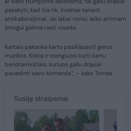
ar bent trumpoms kelionėms, tai galiu drąsiai
pasakyti, kad čia tik, švelniai tariant,
atsikalbinėjimai. Jei labai norisi, laiko artimam
žmogui galima rasti visada.
Kartais pakanka kartu pasiklausyti geros
muzikos. Kokią ir stengiuosi kurti kartu
bendraminčiais, kuriuos galiu drąsiai
pavadinti savo komanda“, – sako Tomas.
Susiję straipsniai