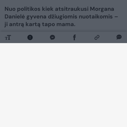
Nuo politikos kiek atsitraukusi Morgana
Danielė gyvena džiugiomis nuotaikomis –
ji antrą kartą tapo mama.
Daugiau nuotraukų (11)
Žinia, jog su vyru sulaukė šeimos