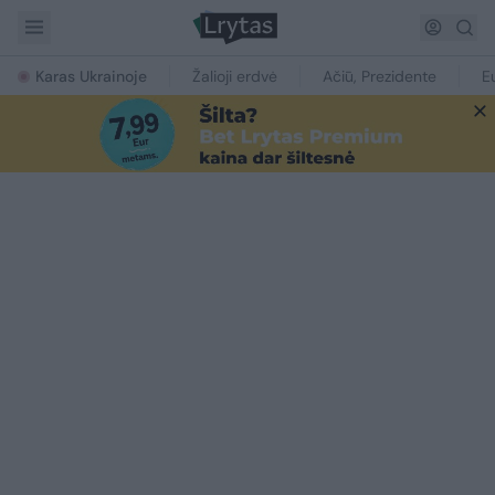
Karas Ukrainoje
Žalioji erdvė
Ačiū, Prezidente
E