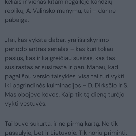
keliais ir vienas kitam negailėjo kandžių
replikų, A. Valinsko manymu, tai – dar ne
pabaiga.
„Tai, kas vyksta dabar, yra išsiskyrimo
periodo antras serialas – kas kurį toliau
pasiųs, kas ir ką greičiau susiras, kas tas
susirastas ar susirasta ir pan. Manau, kad
pagal šou verslo taisykles, visa tai turi vykti
iki pagrindinės kulminacijos – D. Dirksčio ir S.
Maslobojevo kovos. Kaip tik tą dieną turėjo
vykti vestuvės.
Tai buvo sukurta, ir ne pirmą kartą. Ne tik
pasaulyje, bet ir Lietuvoje. Tik noriu priminti: