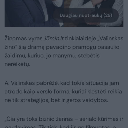
Daugiau nuotraukų (29)
Žinomas vyras
15min.lt
tinklalaidėje „Valinskas
žino“ šią dramą pavadino pramogų pasaulio
žaidimu, kuriuo, jo manymu, stebėtis
nereikėtų.
A. Valinskas pabrėžė, kad tokia situacija jam
atrodo kaip verslo forma, kuriai klestėti reikia
ne tik strategijos, bet ir geros vaidybos.
„Čia yra toks biznio žanras – serialo kūrimas ir
pardavimas. Tik tiek, kad jis ne filmuotas, o