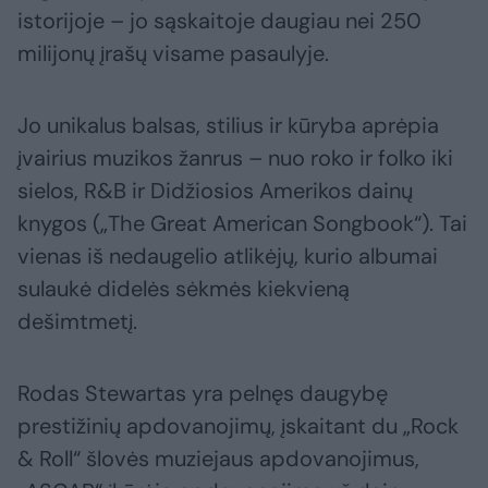
istorijoje – jo sąskaitoje daugiau nei 250
milijonų įrašų visame pasaulyje.
Jo unikalus balsas, stilius ir kūryba aprėpia
įvairius muzikos žanrus – nuo roko ir folko iki
sielos, R&B ir Didžiosios Amerikos dainų
knygos („The Great American Songbook“). Tai
vienas iš nedaugelio atlikėjų, kurio albumai
sulaukė didelės sėkmės kiekvieną
dešimtmetį.
Rodas Stewartas yra pelnęs daugybę
prestižinių apdovanojimų, įskaitant du „Rock
& Roll“ šlovės muziejaus apdovanojimus,