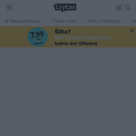
Karas Ukrainoje
Žalioji erdvė
Ačiū, Prezidente
E