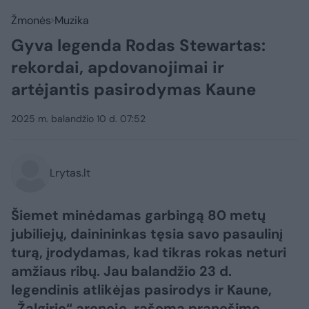
Žmonės
Muzika
Gyva legenda Rodas Stewartas:
rekordai, apdovanojimai ir
artėjantis pasirodymas Kaune
2025 m. balandžio 10 d. 07:52
Lrytas.lt
Šiemet minėdamas garbingą 80 metų
jubiliejų, dainininkas tęsia savo pasaulinį
turą, įrodydamas, kad tikras rokas neturi
amžiaus ribų. Jau balandžio 23 d.
legendinis atlikėjas pasirodys ir Kaune,
„Žalgirio“ arenoje, rašoma pranešime