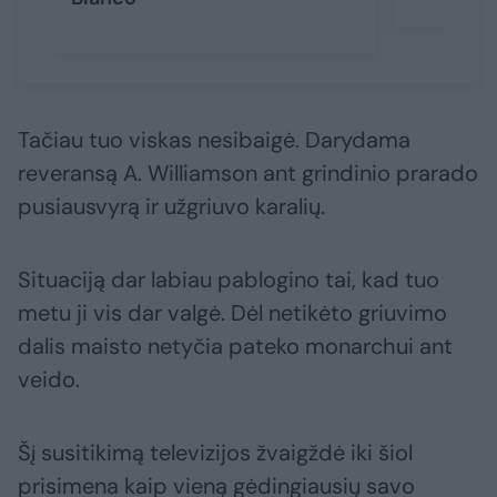
Tačiau tuo viskas nesibaigė. Darydama
reveransą A. Williamson ant grindinio prarado
pusiausvyrą ir užgriuvo karalių.
Situaciją dar labiau pablogino tai, kad tuo
metu ji vis dar valgė. Dėl netikėto griuvimo
dalis maisto netyčia pateko monarchui ant
veido.
Šį susitikimą televizijos žvaigždė iki šiol
prisimena kaip vieną gėdingiausių savo