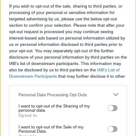
If you wish to opt-out of the sale, sharing to third parties, or
processing of your personal or sensitive information for
targeted advertising by us, please use the below opt-out
section to confirm your selection. Please note that after your
opt-out request is processed you may continue seeing
interest-based ads based on personal information utilized by
us or personal information disclosed to third parties prior to
Vienintelis muzikos legendos Rodo Stewarto
your opt-out. You may separately opt-out of the further
koncertas Lietuvoje įvyks 2025-ųjų metų
disclosure of your personal information by third parties on the
IAB’s list of downstream participants. This information may
balandžio 23 dieną „Žalgirio“ arenoje Kaune.
also be disclosed by us to third parties on the
IAB’s List of
Koncertą pristato didžiausias renginių
Downstream Participants
that may further disclose it to other
third parties.
organizatorius Baltijos šalyse „Live Nation
Lietuva“.
Personal Data Processing Opt Outs
I want to opt-out of the Sharing of my
personal data.
Bilietus į Rodo Stewarto koncertą galima
Opted In
įsigyti visose „Bilietai.lt“ kasose ir internete
I want to opt-out of the Sale of my
www.bilietai.lt
Personal Data.