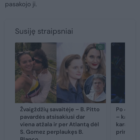
pasakojo ji.
Susiję straipsniai
Žvaigždžių savaitėje – B. Pitto
Po 4 met
pavardės atsisakiusi dar
– kalbos 
viena atžala ir per Atlantą dėl
karaliaus 
S. Gomez perplaukęs B.
princo H
Blanco