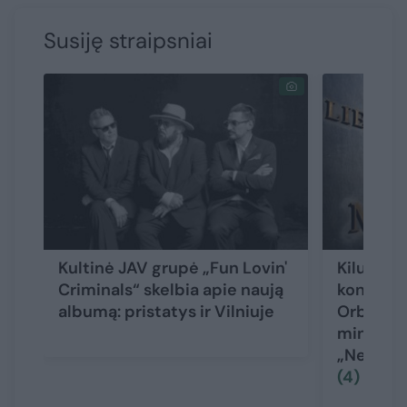
Susiję straipsniai
Kultinė JAV grupė „Fun Lovin'
Kilus pyk
Criminals“ skelbia apie naują
koncertu
albumą: pristatys ir Vilniuje
Orbakait
ministeri
„Neturim
(4)