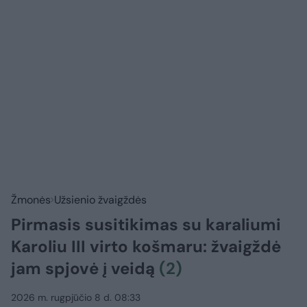
Žmonės
Užsienio žvaigždės
Pirmasis susitikimas su karaliumi
Karoliu III virto košmaru: žvaigždė
jam spjovė į veidą
(2)
2026 m. rugpjūčio 8 d. 08:33